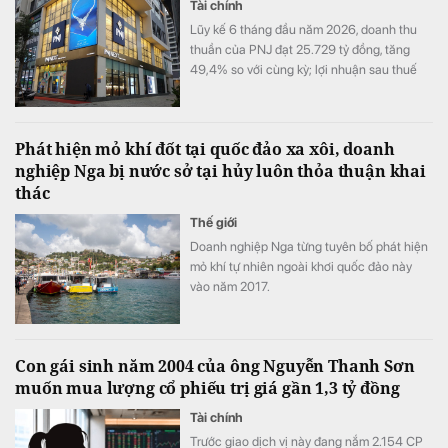
Tài chính
Lũy kế 6 tháng đầu năm 2026, doanh thu
thuần của PNJ đạt 25.729 tỷ đồng, tăng
49,4% so với cùng kỳ; lợi nhuận sau thuế
đạt 1.185 tỷ đồng, tăng 6,3%.
Phát hiện mỏ khí đốt tại quốc đảo xa xôi, doanh
nghiệp Nga bị nước sở tại hủy luôn thỏa thuận khai
thác
Thế giới
Doanh nghiệp Nga từng tuyên bố phát hiện
mỏ khí tự nhiên ngoài khơi quốc đảo này
vào năm 2017.
Con gái sinh năm 2004 của ông Nguyễn Thanh Sơn
muốn mua lượng cổ phiếu trị giá gần 1,3 tỷ đồng
Tài chính
Trước giao dịch vị này đang nắm 2.154 СР