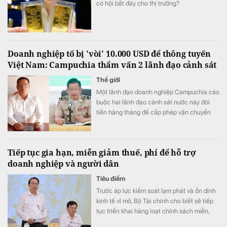
cơ hội bắt đáy cho thị trường?
Doanh nghiệp tố bị 'vòi' 10.000 USD để thông tuyến
Việt Nam: Campuchia thẩm vấn 2 lãnh đạo cảnh sát
Thế giới
Một lãnh đạo doanh nghiệp Campuchia cáo
buộc hai lãnh đạo cảnh sát nước này đòi
tiền hàng tháng để cấp phép vận chuyển
gia súc qua biên giới.
Tiếp tục gia hạn, miễn giảm thuế, phí để hỗ trợ
doanh nghiệp và người dân
Tiêu điểm
Trước áp lực kiểm soát lạm phát và ổn định
kinh tế vĩ mô, Bộ Tài chính cho biết sẽ tiếp
tục triển khai hàng loạt chính sách miễn,
giảm và gia hạn thuế, phí trong năm 2026.