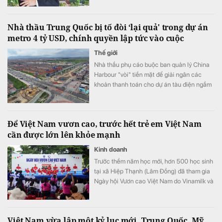
Nhà thầu Trung Quốc bị tố đòi ‘lại quả' trong dự án
metro 4 tỷ USD, chính quyền lập tức vào cuộc
Thế giới
Nhà thầu phụ cáo buộc ban quản lý China
Harbour "vòi" tiền mặt để giải ngân các
khoản thanh toán cho dự án tàu điện ngầm
Bogota.
Để Việt Nam vươn cao, trước hết trẻ em Việt Nam
cần được lớn lên khỏe mạnh
Kinh doanh
Trước thềm năm học mới, hơn 500 học sinh
tại xã Hiệp Thạnh (Lâm Đồng) đã tham gia
Ngày hội Vươn cao Việt Nam do Vinamilk và
Quỹ Bảo trợ Trẻ em Việt Nam tổ chức.
Việt Nam vừa lập một kỷ lục mới, Trung Quốc, Mỹ,