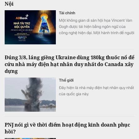
Nội
Tài chính
Một không gian di sản hội họa Vincent Van
Gogh được tái hiện bằng ngôn ngữ của
công nghệ hiện đại. Một hành trình để người
xem không chỉ ngắm nhìn nghệ thuật mà
còn thực sự “bước vào” những kiệt tác nổi
tiếng. Tài trợ độc quyền Van Gogh Timeless,
Đúng 3/8, láng giềng Ukraine dùng 180kg thuốc nổ để
ABBank đồng hành kiến tạo một hành trình
cứu nhà máy điện hạt nhân duy nhất do Canada xây
trải nghiệm hạnh phúc độc bản, khó quên
dựng
đến công chúng.
Thế giới
Đây hiện là nhà máy điện hạt nhân quy nhất
của quốc gia này.
PNJ nói gì về thời điểm hoạt động kinh doanh phục
hồi?