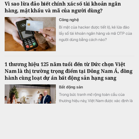
Vì sao lừa đảo biết chính xác số tài khoản ngân
suất trong cuộc họp tháng 9 cùng các dữ
hàng, mật khẩu và mã của người dùng?
liệu việc làm sắp công bố cũng đang chi
phối diễn biến của nhiều nhóm hàng hóa.
Công nghệ
Bí mật của hacker được tiết lộ, kẻ lừa đảo
lấy số tài khoản ngân hàng và mã OTP của
người dùng bằng cách nào?
1 thương hiệu 125 năm tuổi đến từ Đức chọn Việt
Nam là thị trường trọng điểm tại Đông Nam Á, đồng
hành cùng loạt dự án bất động sản hạng sang
Bất động sản
Trong bức tranh mở rộng toàn cầu của
thương hiệu này, Việt Nam được xác định là
một trong những thị trường trọng điểm, với
chiến lược đầu tư và mở rộng hiện diện
trong dài hạn.
"Ngả lưng trên đống vàng dầu mỏ", Nga vẫn cứ
thích sống theo "kiểu nhà nghèo": Thừa tiền hay