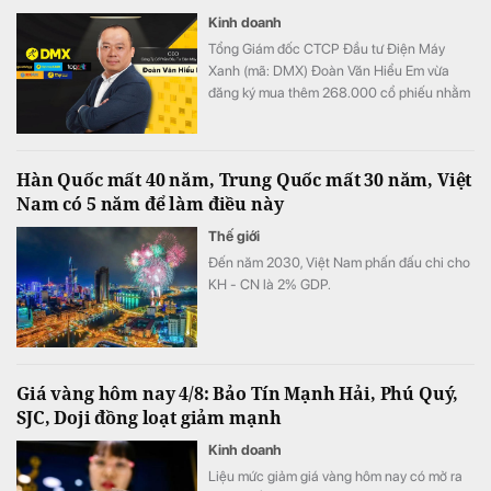
Kinh doanh
Tổng Giám đốc CTCP Đầu tư Điện Máy
Xanh (mã: DMX) Đoàn Văn Hiểu Em vừa
đăng ký mua thêm 268.000 cổ phiếu nhằm
tăng tỷ lệ sở hữu tại doanh nghiệp.
Hàn Quốc mất 40 năm, Trung Quốc mất 30 năm, Việt
Nam có 5 năm để làm điều này
Thế giới
Đến năm 2030, Việt Nam phấn đấu chi cho
KH - CN là 2% GDP.
Giá vàng hôm nay 4/8: Bảo Tín Mạnh Hải, Phú Quý,
SJC, Doji đồng loạt giảm mạnh
Kinh doanh
Liệu mức giảm giá vàng hôm nay có mở ra