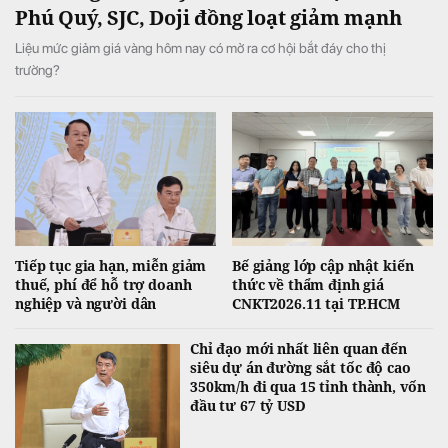
Phú Quý, SJC, Doji đồng loạt giảm mạnh
Liệu mức giảm giá vàng hôm nay có mở ra cơ hội bắt đáy cho thị
trường?
Tiếp tục gia hạn, miễn giảm
Bế giảng lớp cập nhật kiến
thuế, phí để hỗ trợ doanh
thức về thẩm định giá
nghiệp và người dân
CNKT2026.11 tại TP.HCM
Chỉ đạo mới nhất liên quan đến
siêu dự án đường sắt tốc độ cao
350km/h đi qua 15 tỉnh thành, vốn
đầu tư 67 tỷ USD