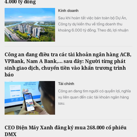
4.000 tỷ đồng
Kinh doanh
Sau khi hoàn tất việc bán toàn bộ Dự Án,
Công ty dự kiến thu về tổng doanh thu
khoảng 6.000 tỷ đồng. Theo đó, lợi nhuận
mang lại khoảng 2.000 tỷ đồng sẽ được ghi
nhận trong năm 2027 sau khi hoàn tất việc
bàn giao căn hộ cho khách hàng.
Công an đang điều tra các tài khoản ngân hàng ACB,
VPBank, Nam A Bank,... sau đây: Người từng phát
sinh giao dịch, chuyển tiền vào khẩn trương trình
báo
Tài chính
Công an đang tìm người có quyền lợi, nghĩa
vụ liên quan đến các tài khoản ngân hàng
sau.
CEO Điện Máy Xanh đăng ký mua 268.000 cổ phiếu
DMX