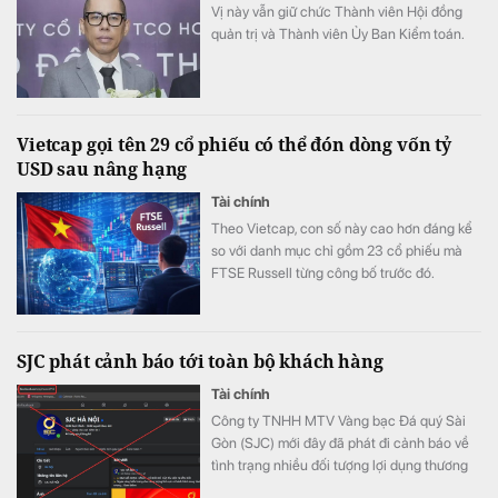
Vị này vẫn giữ chức Thành viên Hội đồng
quản trị và Thành viên Ủy Ban Kiểm toán.
Vietcap gọi tên 29 cổ phiếu có thể đón dòng vốn tỷ
USD sau nâng hạng
Tài chính
Theo Vietcap, con số này cao hơn đáng kể
so với danh mục chỉ gồm 23 cổ phiếu mà
FTSE Russell từng công bố trước đó.
SJC phát cảnh báo tới toàn bộ khách hàng
Tài chính
Công ty TNHH MTV Vàng bạc Đá quý Sài
Gòn (SJC) mới đây đã phát đi cảnh báo về
tình trạng nhiều đối tượng lợi dụng thương
hiệu SJC để lập fanpage giả mạo nhằm lừa