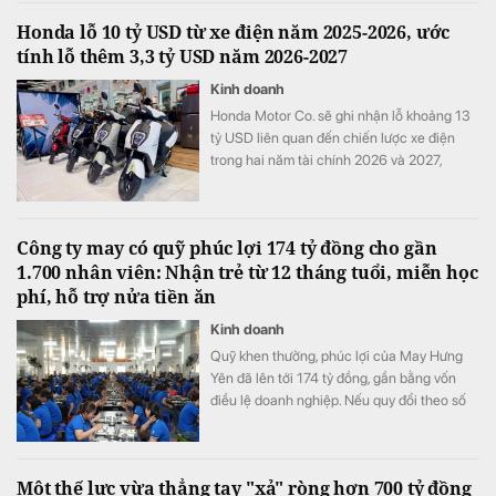
Honda lỗ 10 tỷ USD từ xe điện năm 2025-2026, ước
tính lỗ thêm 3,3 tỷ USD năm 2026-2027
Kinh doanh
Honda Motor Co. sẽ ghi nhận lỗ khoảng 13
tỷ USD liên quan đến chiến lược xe điện
trong hai năm tài chính 2026 và 2027,
tương đương khoảng ba năm lợi nhuận hoạt
động và nhiều hơn tổng chi tiêu nghiên cứu
và phát triển (R&D) của cả một năm.
Công ty may có quỹ phúc lợi 174 tỷ đồng cho gần
1.700 nhân viên: Nhận trẻ từ 12 tháng tuổi, miễn học
phí, hỗ trợ nửa tiền ăn
Kinh doanh
Quỹ khen thưởng, phúc lợi của May Hưng
Yên đã lên tới 174 tỷ đồng, gần bằng vốn
điều lệ doanh nghiệp. Nếu quy đổi theo số
lao động cuối năm 2025, quy mô quỹ tương
đương hơn 100 triệu đồng cho mỗi nhân
viên.
Một thế lực vừa thẳng tay "xả" ròng hơn 700 tỷ đồng