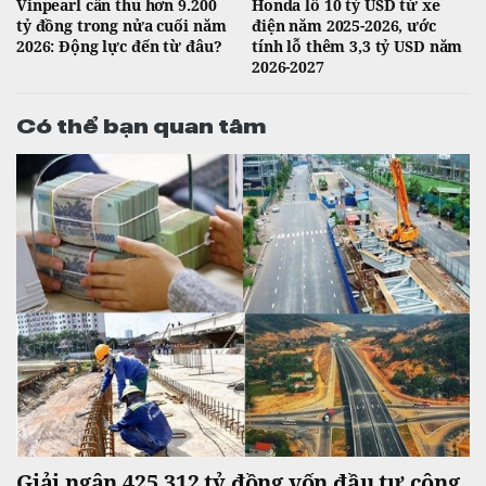
Vinpearl cần thu hơn 9.200
Honda lỗ 10 tỷ USD từ xe
tỷ đồng trong nửa cuối năm
điện năm 2025-2026, ước
2026: Động lực đến từ đâu?
tính lỗ thêm 3,3 tỷ USD năm
2026-2027
Có thể bạn quan tâm
Giải ngân 425.312 tỷ đồng vốn đầu tư công