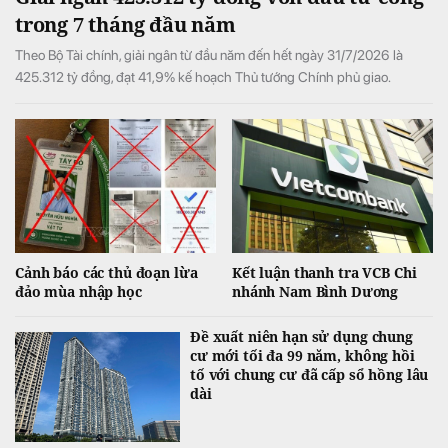
trong 7 tháng đầu năm
Theo Bộ Tài chính, giải ngân từ đầu năm đến hết ngày 31/7/2026 là
425.312 tỷ đồng, đạt 41,9% kế hoạch Thủ tướng Chính phủ giao.
Cảnh báo các thủ đoạn lừa
Kết luận thanh tra VCB Chi
đảo mùa nhập học
nhánh Nam Bình Dương
Đề xuất niên hạn sử dụng chung
cư mới tối đa 99 năm, không hồi
tố với chung cư đã cấp sổ hồng lâu
dài