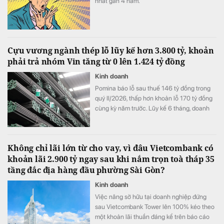
nhất gần 4 năm.
Cựu vương ngành thép lỗ lũy kế hơn 3.800 tỷ, khoản
phải trả nhóm Vin tăng từ 0 lên 1.424 tỷ đồng
Kinh doanh
Pomina báo lỗ sau thuế 146 tỷ đồng trong
quý II/2026, thấp hơn khoản lỗ 170 tỷ đồng
cùng kỳ năm trước. Lũy kế 6 tháng, doanh
nghiệp lỗ 325 tỷ đồng, chỉ cải thiện khoảng
4 tỷ đồng so với nửa đầu năm 2025.
Không chỉ lãi lớn từ cho vay, vì đâu Vietcombank có
khoản lãi 2.900 tỷ ngay sau khi nắm trọn toà tháp 35
tầng đắc địa hàng đầu phường Sài Gòn?
Kinh doanh
Việc nâng sở hữu tại doanh nghiệp đứng
sau Vietcombank Tower lên 100% kéo theo
một khoản lãi thuần đáng kể trên báo cáo