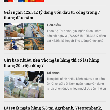
đảo khách hàng.
Giải ngân 425.312 tỷ đồng vốn đầu tư công trong 7
tháng đầu năm
Tiêu điểm
Theo Bộ Tài chính, giải ngân từ đầu năm
đến hết ngày 31/7/2026 là 425.312 tỷ đồng,
đạt 41,9% kế hoạch Thủ tướng Chính phủ
giao.
Gửi bao nhiêu tiền vào ngân hàng thì có lãi hàng
tháng 20 triệu đồng?
Tài chính
Trong bối cảnh nhiều kênh đầu tư còn tiềm
ẩn rủi ro, gửi tiết kiệm ngân hàng vẫn đang
là lựa chọn được nhiều người ưu tiên nhờ sự
an toàn và ổn định.
Lãi suất ngân hàng 5/8 tại Agribank, Vietcombank,