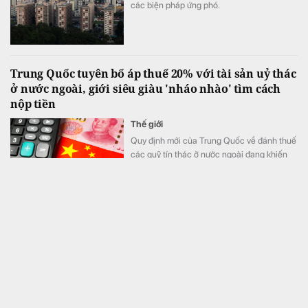
các biện pháp ứng phó.
Trung Quốc tuyên bố áp thuế 20% với tài sản uỷ thác
ở nước ngoài, giới siêu giàu 'nháo nhào' tìm cách
nộp tiền
Thế giới
Quy định mới của Trung Quốc về đánh thuế
các quỹ tín thác ở nước ngoài đang khiến
giới siêu giàu nước này như ngồi trên đống
lửa.
ACB Long An có tồn tại, hạn chế, rủi ro trong hoạt
động cho vay
Tài chính
Theo kết luận thanh tra do NHNN vừa ban
hành, hoạt động của ACB Long An còn phát
sinh một số tồn tại, hạn hạn chế, rủi ro về