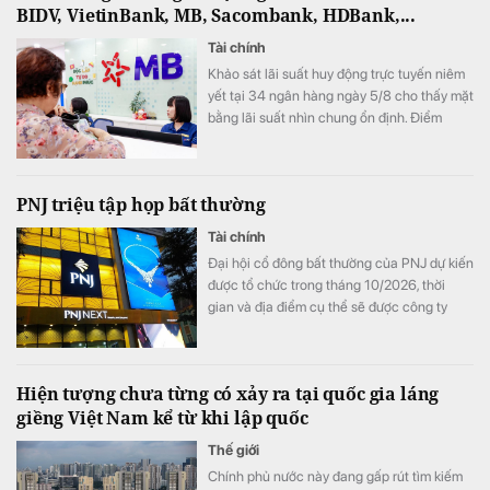
BIDV, VietinBank, MB, Sacombank, HDBank,...
Tài chính
Khảo sát lãi suất huy động trực tuyến niêm
yết tại 34 ngân hàng ngày 5/8 cho thấy mặt
bằng lãi suất nhìn chung ổn định. Điểm
đáng chú ý là SeABank đồng loạt giảm lãi
suất ở nhiều kỳ hạn, trong khi ACB tiếp tục
dẫn đầu với 7,8%/năm và LPBank duy trì
PNJ triệu tập họp bất thường
mức 7,3%/năm.
Tài chính
Đại hội cổ đông bất thường của PNJ dự kiến
được tổ chức trong tháng 10/2026, thời
gian và địa điểm cụ thể sẽ được công ty
thông báo sau.
Hiện tượng chưa từng có xảy ra tại quốc gia láng
giềng Việt Nam kể từ khi lập quốc
Thế giới
Chính phủ nước này đang gấp rút tìm kiếm