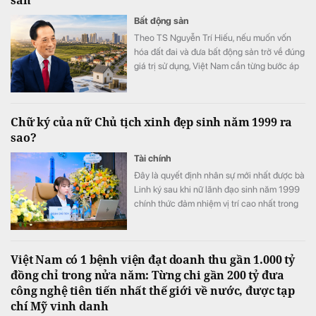
Bất động sản
Theo TS Nguyễn Trí Hiếu, nếu muốn vốn
hóa đất đai và đưa bất động sản trở về đúng
giá trị sử dụng, Việt Nam cần từng bước áp
dụng thuế đối với mọi bất động sản.
Chữ ký của nữ Chủ tịch xinh đẹp sinh năm 1999 ra
sao?
Tài chính
Đây là quyết định nhân sự mới nhất được bà
Linh ký sau khi nữ lãnh đạo sinh năm 1999
chính thức đảm nhiệm vị trí cao nhất trong
Hội đồng quản trị PC1
Việt Nam có 1 bệnh viện đạt doanh thu gần 1.000 tỷ
đồng chỉ trong nửa năm: Từng chi gần 200 tỷ đưa
công nghệ tiên tiến nhất thế giới về nước, được tạp
chí Mỹ vinh danh