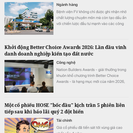
Ngành hàng
Bệnh viện FV không chỉ được ghi nhận nhờ
chất lượng chuyên môn mà còn tạo dấu ấn
với chiến lược đầu tư mạnh vào các công
nghệ y tế hiện đại.
Khởi động Better Choice Awards 2026: Lần đầu vinh
danh doanh nghiệp kiến tạo đất nước
Công nghệ
Nation Builders Awards - giải thưởng trong
khuôn khổ chương trình Better Choice
Awards - là hạng mục mới của năm 2026,
tôn vinh những doanh nghiệp có đóng góp
nổi bật cho sự phát triển của đất nước.
Một cổ phiếu HOSE "bốc đầu" kịch trần 5 phiên liên
tiếp sau khi báo lãi quý 2 đột biến
Tài chính
Giá cổ phiếu đã tiến sát tới vùng giá cao