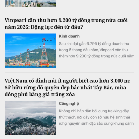
tài chính hợp nhất của Vietcombank.
Vinpearl cần thu hơn 9.200 tỷ đồng trong nửa cuối
năm 2026: Động lực đến từ đâu?
Kinh doanh
Sau khi đạt gần 6.795 tỷ đồng doanh thu
trong 6 tháng đầu năm, Vinpearl cần thu
thêm hơn 9.200 tỷ đồng trong nửa cuối năm
để hoàn thành kế hoạch 16.000 tỷ đồng.
Việt Nam có đỉnh núi ít người biết cao hơn 3.000 m:
Sở hữu rừng đỗ quyên đẹp bậc nhất Tây Bắc, mùa
đông phủ băng giá trắng xóa
Công nghệ
Không chỉ hấp dẫn bởi cung trekking đầy
thử thách, nơi đây còn sở hữu hệ sinh thái
rừng nguyên sinh đặc sắc cùng khung cảnh
biến đổi theo từng mùa trong năm.