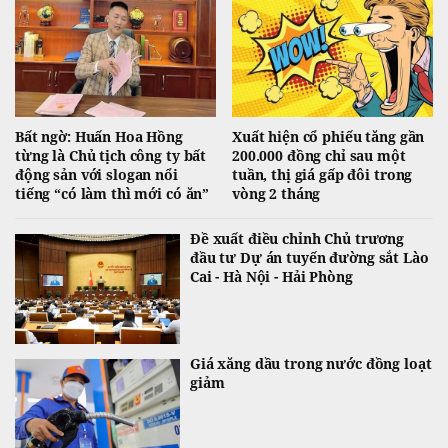
Bất ngờ: Huấn Hoa Hồng
Xuất hiện cổ phiếu tăng gần
từng là Chủ tịch công ty bất
200.000 đồng chỉ sau một
động sản với slogan nổi
tuần, thị giá gấp đôi trong
tiếng “có làm thì mới có ăn”
vòng 2 tháng
Đề xuất điều chỉnh Chủ trương
đầu tư Dự án tuyến đường sắt Lào
Cai - Hà Nội - Hải Phòng
Giá xăng dầu trong nước đồng loạt
giảm