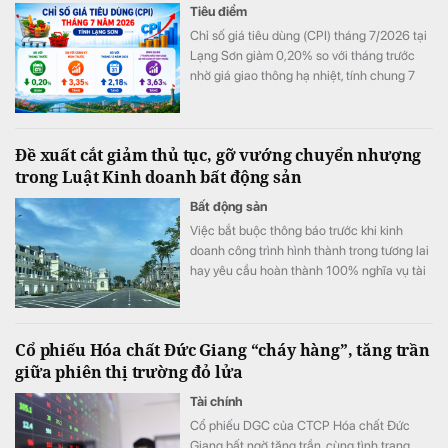
Tiêu điểm
Chỉ số giá tiêu dùng (CPI) tháng 7/2026 tại
Lạng Sơn giảm 0,20% so với tháng trước
nhờ giá giao thông hạ nhiệt, tính chung 7
tháng đầu năm CPI bình quân vẫn tăng
3,63%.
Đề xuất cắt giảm thủ tục, gỡ vướng chuyển nhượng
trong Luật Kinh doanh bất động sản
Bất động sản
Việc bắt buộc thông báo trước khi kinh
doanh công trình hình thành trong tương lai
hay yêu cầu hoàn thành 100% nghĩa vụ tài
chính trước khi M&A đang được cho là làm
gia tăng áp lực chi phí. Các chuyên gia và
doanh nghiệp kiến nghị sửa đổi để tạo môi
Cổ phiếu Hóa chất Đức Giang “cháy hàng”, tăng trần
trường đầu tư thông thoáng hơn.
giữa phiên thị trường đỏ lửa
Tài chính
Cổ phiếu DGC của CTCP Hóa chất Đức
Giang bất ngờ tăng trần, cùng tình trạng