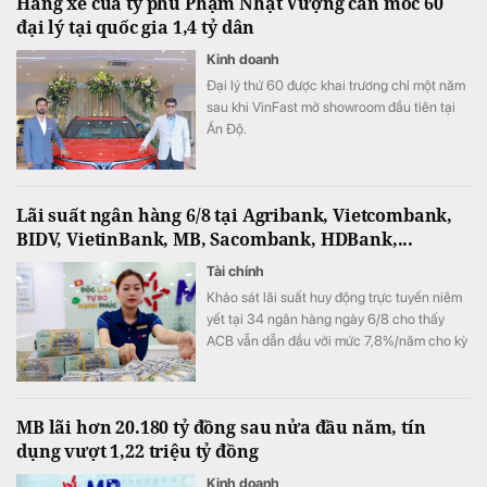
Hãng xe của tỷ phú Phạm Nhật Vượng cán mốc 60
ra.
đại lý tại quốc gia 1,4 tỷ dân
Kinh doanh
Đại lý thứ 60 được khai trương chỉ một năm
sau khi VinFast mở showroom đầu tiên tại
Ấn Độ.
Lãi suất ngân hàng 6/8 tại Agribank, Vietcombank,
BIDV, VietinBank, MB, Sacombank, HDBank,...
Tài chính
Khảo sát lãi suất huy động trực tuyến niêm
yết tại 34 ngân hàng ngày 6/8 cho thấy
ACB vẫn dẫn đầu với mức 7,8%/năm cho kỳ
hạn 12 tháng, trong khi LPBank duy trì mức
7,3%/năm và toàn thị trường hiện có 8 ngân
hàng niêm yết lãi suất từ 7%/năm trở lên.
MB lãi hơn 20.180 tỷ đồng sau nửa đầu năm, tín
dụng vượt 1,22 triệu tỷ đồng
Kinh doanh