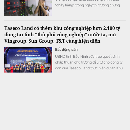
“cháy hàng” trong ngày thị trường chứng
khoán đỏ lửa, VN-Index giảm hơn 11 điểm.
Taseco Land có thêm khu công nghiệp hơn 2.100 tỷ
đồng tại tỉnh “thủ phủ công nghiệp” nước ta, nơi
Vingroup, Sun Group, T&T cùng hiện diện
Bất động sản
UBND tỉnh Bắc Ninh vừa trao quyết định
chấp thuận chủ trương đầu tư cho công ty
con của Taseco Land thực hiện dự án Khu
công nghiệp Yên Sơn quy mô gần 155 ha,
tổng vốn hơn 2.157 tỷ đồng.
MB tự tin kế hoạch lợi nhuận 2026, tiếp tục dẫn đầu
về CASA và “fix cứng” tỷ lệ cho vay bất động sản ở
mức 13% +/-2%
Tài chính
Lãnh đạo MB cho biết ngân hàng quyết tâm
đạt mục tiêu tăng trưởng trên 30%, đồng