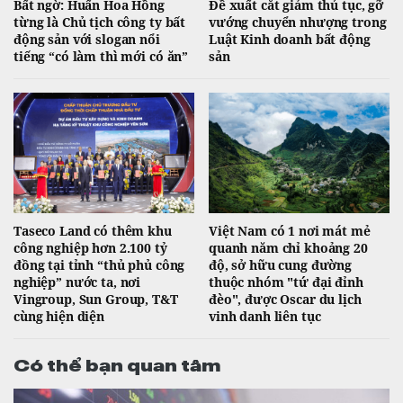
Bất ngờ: Huấn Hoa Hồng
Đề xuất cắt giảm thủ tục, gỡ
từng là Chủ tịch công ty bất
vướng chuyển nhượng trong
động sản với slogan nổi
Luật Kinh doanh bất động
tiếng “có làm thì mới có ăn”
sản
Taseco Land có thêm khu
Việt Nam có 1 nơi mát mẻ
công nghiệp hơn 2.100 tỷ
quanh năm chỉ khoảng 20
đồng tại tỉnh “thủ phủ công
độ, sở hữu cung đường
nghiệp” nước ta, nơi
thuộc nhóm "tứ đại đỉnh
Vingroup, Sun Group, T&T
đèo", được Oscar du lịch
cùng hiện diện
vinh danh liên tục
Có thể bạn quan tâm