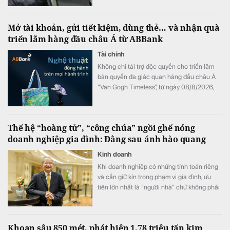
Mở tài khoản, gửi tiết kiệm, dùng thẻ… và nhận quà
triển lãm hàng đầu châu Á từ ABBank
Tài chính
Không chỉ tài trợ độc quyền cho triển lãm
bản quyền đa giác quan hàng đầu châu Á
“Van Gogh Timeless”, từ ngày 08/8/2026,
ABBank mang đến cho khách hàng chương
trình ưu đãi "Giao dịch dễ dàng, nhận quà
kiệt tác". Hàng loạt đặc quyền như vé tham
Thế hệ “hoàng tử”, “công chúa” ngồi ghế nóng
dự triển lãm và bộ quà tặng phiên bản giới
doanh nghiệp gia đình: Đằng sau ánh hào quang
hạn phát triển từ tác phẩm bản quyền Van
Gogh đang chờ đón khách hàng có giao
Kinh doanh
dịch tại ABBank.
Khi doanh nghiệp có những tính toán riêng
và cần giữ kín trong phạm vi gia đình, ưu
tiên lớn nhất là “người nhà” chứ không phải
năng lực.
Khoan sâu 850 mét, phát hiện 1,78 triệu tấn kim