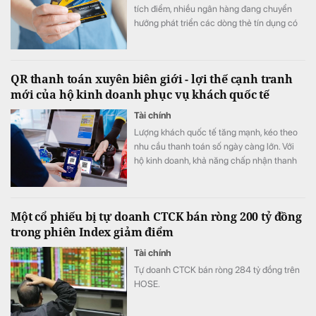
tích điểm, nhiều ngân hàng đang chuyển
hướng phát triển các dòng thẻ tín dụng có
khả năng cá nhân hóa, cho phép khách
hàng chủ động lựa chọn quyền lợi phù hợp
với nhu cầu chi tiêu. Xu hướng "may đo" trải
QR thanh toán xuyên biên giới - lợi thế cạnh tranh
nghiệm được kỳ vọng sẽ trở thành lợi thế
mới của hộ kinh doanh phục vụ khách quốc tế
cạnh tranh mới của thị trường thẻ trong giai
đoạn tới.
Tài chính
Lượng khách quốc tế tăng mạnh, kéo theo
nhu cầu thanh toán số ngày càng lớn. Với
hộ kinh doanh, khả năng chấp nhận thanh
toán xuyên biên giới không chỉ giúp nâng
cao trải nghiệm khách hàng mà còn mở
rộng cơ hội doanh thu, tăng sức cạnh tranh.
Một cổ phiếu bị tự doanh CTCK bán ròng 200 tỷ đồng
trong phiên Index giảm điểm
Tài chính
Tự doanh CTCK bán ròng 284 tỷ đồng trên
HOSE.