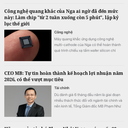
Công nghệ quang khắc của Nga ai ngờ đã đến mức
này: Làm chip "từ 2 tuần xuống còn 5 phút", lập kỷ
lục thế giới
Công nghệ
Máy quang khắc ứng dụng công nghệ
multi-cathode của Nga có thể hoàn thành
quá trình chiếu xạ tấm wafer silicon chỉ
trong khoảng 5 đến 7 phút, thay vì mất 2
tuần như trước đây, tương đương tốc độ xử
lý nhanh hơn tới 3.000 lần.
CEO MB: Tự tin hoàn thành kế hoạch lợi nhuận năm
2026, có thể vượt mục tiêu
Tài chính
Dù đánh giá 6 tháng đầu năm là giai đoạn
nhiều thách thức đối với ngành tài chính và
nền kinh tế, Tổng Giám đốc MB Phạm Như
Ánh cho biết ngân hàng vẫn tự tin hoàn
thành kế hoạch lợi nhuận năm 2026, thậm
chí có thể đạt kết quả cao hơn mục tiêu đề