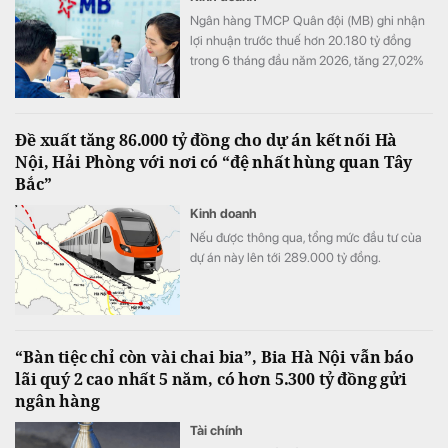
Ngân hàng TMCP Quân đội (MB) ghi nhận
lợi nhuận trước thuế hơn 20.180 tỷ đồng
trong 6 tháng đầu năm 2026, tăng 27,02%
so với cùng kỳ. Cùng với tăng trưởng lợi
nhuận, quy mô tín dụng vượt 1,22 triệu tỷ
đồng, trong khi tổng tài sản tiến sát mốc
Đề xuất tăng 86.000 tỷ đồng cho dự án kết nối Hà
1,74 triệu tỷ đồng.
Nội, Hải Phòng với nơi có “đệ nhất hùng quan Tây
Bắc”
Kinh doanh
Nếu được thông qua, tổng mức đầu tư của
dự án này lên tới 289.000 tỷ đồng.
“Bàn tiệc chỉ còn vài chai bia”, Bia Hà Nội vẫn báo
lãi quý 2 cao nhất 5 năm, có hơn 5.300 tỷ đồng gửi
ngân hàng
Tài chính