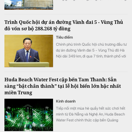
kỳ song doanh thu từ hoạt động tài chính lại
bất ngờ sụt giảm.
Trình Quốc hội dự án đường Vành đai 5 - Vùng Thủ
đô vốn sơ bộ 288.268 tỷ đồng
Tiêu điểm
Chính phủ trình Quốc hội chủ trương đầu tư
dự án đường Vành đai 5 - Vùng Thủ đô Hà
Nội dài 349 km, đi qua 7 tỉnh, thành phố với
tổng vốn sơ bộ 288.268 tỷ đồng. Dự án
hướng tới mục tiêu kết nối đồng bộ hạ tầng,
mở rộng không gian phát triển cho toàn
Huda Beach Water Fest cập bến Tam Thanh: Sẵn
vùng.
sàng “bật chân thành” tại lễ hội biển lớn bậc nhất
miền Trung
Kinh doanh
Tiếp nối một mùa hè quẩy hết sức chơi hết
mình từ Đà Nẵng và Nghệ An, Huda Beach
Water Fest chính thức cập bến Quảng
trường biển Tam Thanh ngày 8 - 9/8.