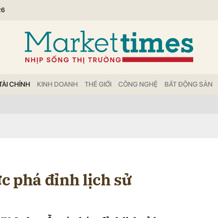
26
bình luận
TÀI CHÍNH
KINH DOANH
THẾ GIỚI
CÔNG NGHỆ
BẤT ĐỘNG SẢN
Hủy
G
c phá đỉnh lịch sử