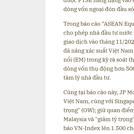
được FTSE nâng hạng vào c
dòng vốn ngoại đón đầu s
Trong báo cáo “ASEAN Equi
cho phép nhà đầu tư nước 
giao dịch vào tháng 11/202
đã nâng xác suất Việt Nam
nổi (EM) trong kỳ rà soát 
dòng vốn thụ động hơn 500 
tâm lý nhà đầu tư.
Cũng tại báo cáo này, JP 
Việt Nam, cùng với Singapo
trọng" (OW); giữ quan điểm
Malaysia và "giảm tỷ trọng
báo VN-Index lên 1.500 ch