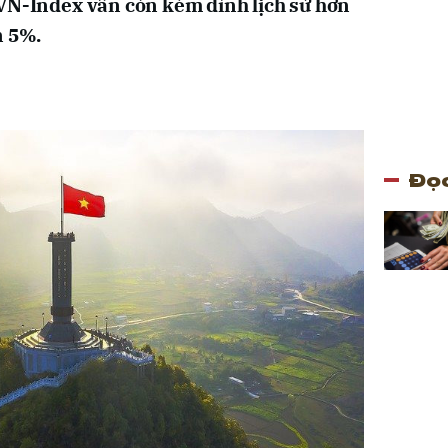
 VN-Index vẫn còn kém đỉnh lịch sử hơn
n 5%.
Đọc