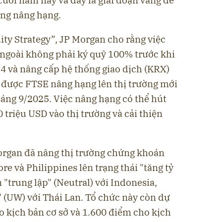
uối năm nay và đây là giai đoạn vàng để
óng nâng hạng.
ty Strategy”, JP Morgan cho rằng việc
ngoài không phải ký quỹ 100% trước khi
4 và nâng cấp hệ thống giao dịch (KRX)
 được FTSE nâng hạng lên thị trường mới
tháng 9/2025. Việc nâng hạng có thể hút
triệu USD vào thị trường và cải thiện
Morgan đã nâng thị trường chứng khoán
re và Philippines lên trạng thái "tăng tỷ
 "trung lập" (Neutral) với Indonesia,
" (UW) với Thái Lan. Tổ chức này còn dự
o kịch bản cơ sở và 1.600 điểm cho kịch