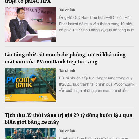
triệu cổ phiếu HPX
Tài chính
Ông Đỗ Quý Hải- Chủ tịch HĐQT của Hải
Phát Invest đã mua vào thành công 10 triệu
cổ phiếu HPX như đăng ký, qua đó tăng tỷ lệ
sở hữu lên mức 16,71% vốn.
Lãi tăng nhờ cắt mạnh dự phòng, nợ có khả năng
mất vốn của PVcomBank tiếp tục tăng
Tài chính
Dù lợi nhuận tiếp tục tăng trưởng trong quý
II/2026, bức tranh tài chính của PVcomBank
vẫn xuất hiện những gam màu trái chiều.
Động lực tăng trưởng lợi nhuận chủ yếu đến
từ việc ngân hàng cắt giảm mạnh chi phí dự
phòng rủi ro tín dụng, trong khi quy mô nợ
Tịch thu 39 thỏi vàng trị giá 29 tỷ đồng buôn lậu qua
có khả năng mất vốn (nợ nhóm 5) tiếp tục
biên giới bằng xe máy
tăng gần 20%, lên sát 3.900 tỷ đồng.
Tài chính
Cảnh sát đồng thời thu giữ chiếc xe máy