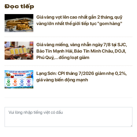
Đọc tiếp
Giá vàng vọt lên cao nhất gần 2 tháng, quỹ
vàng lớn nhất thế giới tiếp tục "gom hàng"
Giá vàng miếng, vàng nhẫn ngày 7/8 tại SJC,
Bảo Tín Mạnh Hải, Bảo Tín Minh Châu, DOJI,
Phú Quý,... đồng loạt giảm
Lạng Sơn: CPI tháng 7/2026 giảm nhẹ 0,2%,
giá vàng biến động mạnh