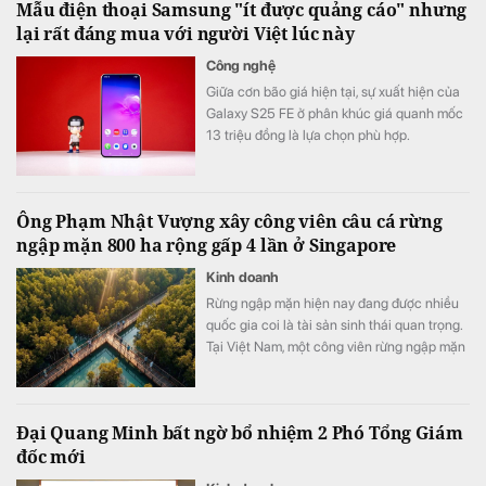
Mẫu điện thoại Samsung "ít được quảng cáo" nhưng
lại rất đáng mua với người Việt lúc này
Công nghệ
Giữa cơn bão giá hiện tại, sự xuất hiện của
Galaxy S25 FE ở phân khúc giá quanh mốc
13 triệu đồng là lựa chọn phù hợp.
Ông Phạm Nhật Vượng xây công viên câu cá rừng
ngập mặn 800 ha rộng gấp 4 lần ở Singapore
Kinh doanh
Rừng ngập mặn hiện nay đang được nhiều
quốc gia coi là tài sản sinh thái quan trọng.
Tại Việt Nam, một công viên rừng ngập mặn
quy mô khoảng 800 ha đang được quy
hoạch trong đại đô thị Hạ Long Xanh,
Quảng Ninh.
Đại Quang Minh bất ngờ bổ nhiệm 2 Phó Tổng Giám
đốc mới