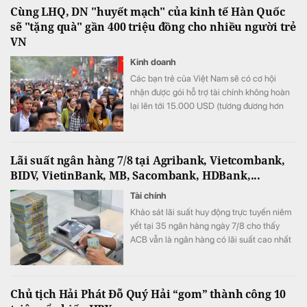
Cùng LHQ, DN "huyết mạch" của kinh tế Hàn Quốc
sẽ "tặng quà" gần 400 triệu đồng cho nhiều người trẻ
VN
Kinh doanh
Các bạn trẻ của Việt Nam sẽ có cơ hội
nhận được gói hỗ trợ tài chính không hoàn
lại lên tới 15.000 USD (tương đương hơn
393 triệu đồng) khi tham gia chương trình
này.
Lãi suất ngân hàng 7/8 tại Agribank, Vietcombank,
BIDV, VietinBank, MB, Sacombank, HDBank,...
Tài chính
Khảo sát lãi suất huy động trực tuyến niêm
yết tại 35 ngân hàng ngày 7/8 cho thấy
ACB vẫn là ngân hàng có lãi suất cao nhất
với 7,8%/năm cho kỳ hạn 12 tháng, trong khi
LPBank duy trì mức 7,3%/năm và có 8 ngân
hàng niêm yết lãi suất từ 7%/năm trở lên.
Chủ tịch Hải Phát Đỗ Quý Hải “gom” thành công 10