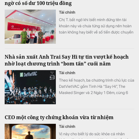
ngờ có số dư 100 triệu đồng
Tài chính
Chị T. bất ngờ khi biết mình đứng tên tài
khoản này và chưa từng sử dụng nên hoàn
toàn không hay biết về số tiền được chuyển
khoản vào.
Nhà sản xuất Anh Trai Say Hi tự tin vượt kế hoạch
nhờ loạt chương trình “bom tấn” cuối năm
Tài chính
Theo kế hoạch, ba chương trình chủ lực của
DatVietVAC gồm Tinh Hà “Say Hi”, The
Masked Singer và 2 Ngày 1 Đêm, cùng 6
concert đều được lên lịch phát sóng từ nửa
cuối năm.
CEO một công ty chứng khoán vừa từ nhiệm
Tài chính
Vị này cho biết lý do sức khỏe cá nhân