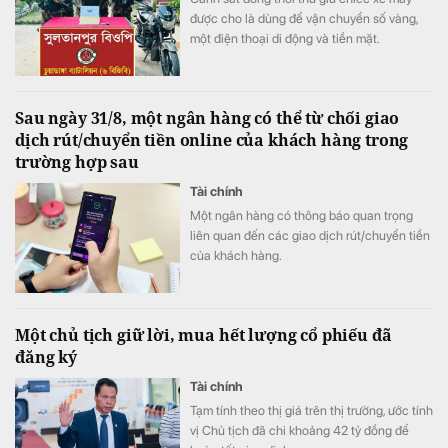
được cho là dùng để vận chuyển số vàng,
một điện thoại di động và tiền mặt.
Sau ngày 31/8, một ngân hàng có thể từ chối giao
dịch rút/chuyển tiền online của khách hàng trong
trường hợp sau
Tài chính
Một ngân hàng có thông báo quan trọng
liên quan đến các giao dịch rút/chuyển tiền
của khách hàng.
Một chủ tịch giữ lời, mua hết lượng cổ phiếu đã
đăng ký
Tài chính
Tạm tính theo thị giá trên thị trường, ước tính
vị Chủ tịch đã chi khoảng 42 tỷ đồng để