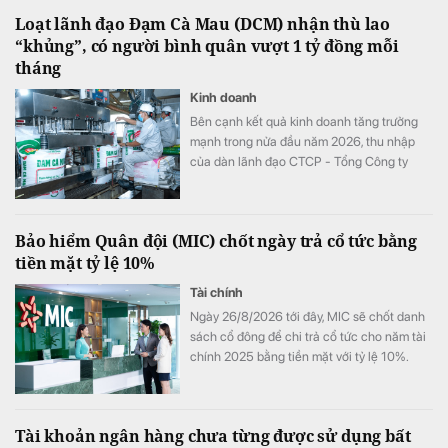
Loạt lãnh đạo Đạm Cà Mau (DCM) nhận thù lao
“khủng”, có người bình quân vượt 1 tỷ đồng mỗi
tháng
Kinh doanh
Bên cạnh kết quả kinh doanh tăng trưởng
mạnh trong nửa đầu năm 2026, thu nhập
của dàn lãnh đạo CTCP - Tổng Công ty
Phân bón Dầu khí Cà Mau (Đạm Cà Mau,
HoSE: DCM) cũng tăng vọt so với cùng kỳ
năm trước. Có lãnh đạo nhận thù lao hơn 4
Bảo hiểm Quân đội (MIC) chốt ngày trả cổ tức bằng
tỷ đồng chỉ sau 6 tháng, đặc biệt có trường
tiền mặt tỷ lệ 10%
hợp bình quân vượt 1 tỷ đồng mỗi tháng.
Tài chính
Ngày 26/8/2026 tới đây, MIC sẽ chốt danh
sách cổ đông để chi trả cổ tức cho năm tài
chính 2025 bằng tiền mặt với tỷ lệ 10%.
Tài khoản ngân hàng chưa từng được sử dụng bất