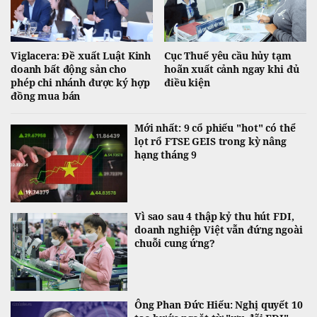
Viglacera: Đề xuất Luật Kinh
Cục Thuế yêu cầu hủy tạm
doanh bất động sản cho
hoãn xuất cảnh ngay khi đủ
phép chi nhánh được ký hợp
điều kiện
đồng mua bán
Mới nhất: 9 cổ phiếu "hot" có thể
lọt rổ FTSE GEIS trong kỳ nâng
hạng tháng 9
Vì sao sau 4 thập kỷ thu hút FDI,
doanh nghiệp Việt vẫn đứng ngoài
chuỗi cung ứng?
Ông Phan Đức Hiếu: Nghị quyết 10