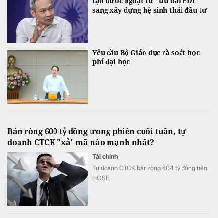
tạo bước ngoặt từ "ưu đãi FDI"
sang xây dựng hệ sinh thái đầu tư
Yêu cầu Bộ Giáo dục rà soát học
phí đại học
Bán ròng 600 tỷ đồng trong phiên cuối tuần, tự
doanh CTCK "xả" mã nào mạnh nhất?
Tài chính
Tự doanh CTCK bán ròng 604 tỷ đồng trên
HOSE.