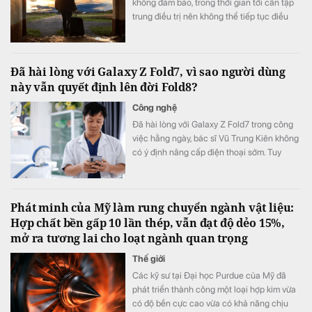
không đảm bảo, trong thời gian tới cần tập
trung điều trị nên không thể tiếp tục điều
hành.
Đã hài lòng với Galaxy Z Fold7, vì sao người dùng
này vẫn quyết định lên đời Fold8?
Công nghệ
Đã hài lòng với Galaxy Z Fold7 trong công
việc hằng ngày, bác sĩ Vũ Trung Kiên không
có ý định nâng cấp điện thoại sớm. Tuy
nhiên, Galaxy Z Fold8 vẫn khiến anh quyết
định đặt cọc sớm sau khi ra mắt nhờ những
thay đổi đánh trúng nhu cầu sử dụng thực
Phát minh của Mỹ làm rung chuyển ngành vật liệu:
tế.
Hợp chất bền gấp 10 lần thép, vẫn đạt độ dẻo 15%,
mở ra tương lai cho loạt ngành quan trọng
Thế giới
Các kỹ sư tại Đại học Purdue của Mỹ đã
phát triển thành công một loại hợp kim vừa
có độ bền cực cao vừa có khả năng chịu