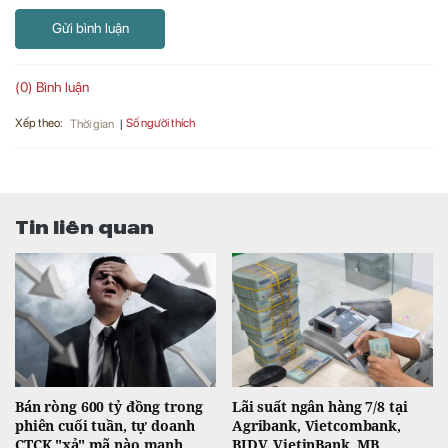
Gửi bình luận
(0) Bình luận
Xếp theo:
Số người thích
Thời gian
Tin liên quan
Bán ròng 600 tỷ đồng trong
Lãi suất ngân hàng 7/8 tại
phiên cuối tuần, tự doanh
Agribank, Vietcombank,
CTCK "xả" mã nào mạnh
BIDV, VietinBank, MB,