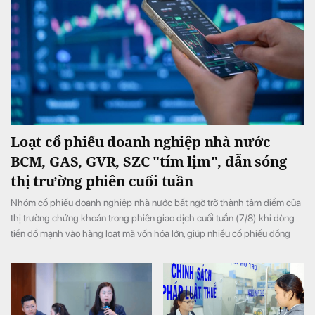
Loạt cổ phiếu doanh nghiệp nhà nước
BCM, GAS, GVR, SZC "tím lịm", dẫn sóng
thị trường phiên cuối tuần
Nhóm cổ phiếu doanh nghiệp nhà nước bất ngờ trở thành tâm điểm của
thị trường chứng khoán trong phiên giao dịch cuối tuần (7/8) khi dòng
tiền đổ mạnh vào hàng loạt mã vốn hóa lớn, giúp nhiều cổ phiếu đồng
loạt tăng kịch trần và đưa VN-Index đảo chiều tăng điểm sau khi mở cửa
trong sắc đỏ.