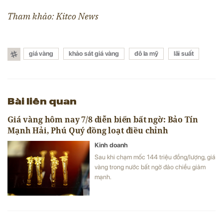
Tham khảo: Kitco News
giá vàng
khảo sát giá vàng
đô la mỹ
lãi suất
Bài liên quan
Giá vàng hôm nay 7/8 diễn biến bất ngờ: Bảo Tín
Mạnh Hải, Phú Quý đồng loạt điều chỉnh
Kinh doanh
Sau khi chạm mốc 144 triệu đồng/lượng, giá
vàng trong nước bất ngờ đảo chiều giảm
mạnh.