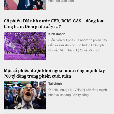
hoàn tất giao dịch.
Cổ phiếu DN nhà nước GVR, BCM, GAS... đồng loạt
tăng trần: Điều gì đã xảy ra?
Kinh doanh
Diễn biến bứt phá của nhóm cổ phiếu này
diễn ra sau khi Phó Thủ tướng Chính phủ
Nguyễn Văn Thắng ký Quyết định số
40/2026/QĐ-TTg ngày 05/8/2026 của Thủ
tướng Chính phủ về tiêu chí phân loại
doanh nghiệp để thực hiện cơ cấu lại vốn
Một cổ phiếu được khối ngoại mua ròng mạnh tay
nhà nước tại doanh nghiệp nhà nước, doanh
700 tỷ đồng trong phiên cuối tuần
nghiệp có vốn nhà nước.
Tài chính
Ở chiều ngược lại, VHM bị bán ròng mạnh
nhất với khoảng 285 tỷ đồng.