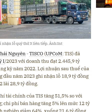
i nhận lỗ quý thứ 3 liên tiếp. Ảnh:Int
Thái Nguyên
-
TISCO
(
UPCoM
: TIS) đã
ý I
/2023 với doanh thu đạt 2.445,9 tỷ
ùng kỳ năm 2022. Lợi nhuận sau thuế của
g đầu năm 2023 ghi nhận lỗ 18,9 tỷ đồng
 lãi 28,9 tỷ đồng.
hí tài chính của TIS tăng 51,5% so với
; chi phí bán hàng tăng 5% lên mức 12 tỷ
nh nghiệp giảm 64%, xuống 21,6 tỷ đồng