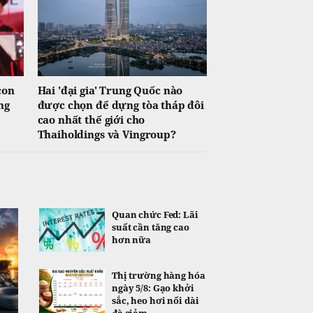
con
Hai 'đại gia' Trung Quốc nào
ng
được chọn để dựng tòa tháp đôi
cao nhất thế giới cho
Thaiholdings và Vingroup?
Quan chức Fed: Lãi
suất cần tăng cao
hơn nữa
Thị trường hàng hóa
ngày 5/8: Gạo khởi
sắc, heo hơi nối dài