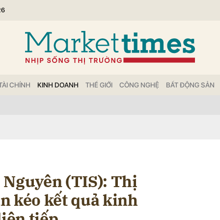
26
bình luận
TÀI CHÍNH
KINH DOANH
THẾ GIỚI
CÔNG NGHỆ
BẤT ĐỘNG SẢN
Hủy
G
 Nguyên (TIS): Thị
n kéo kết quả kinh
liên tiếp