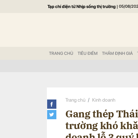
Tạp chí điện tử Nhịp sống thị trường
|
05/08/20
Gửi 
TRANG CHỦ
TIÊU ĐIỂM
THẨM ĐỊNH GIÁ
Trang chủ
Kinh doanh
Gang thép Thái
trường khó khă
doanh lỗ 3 quý 