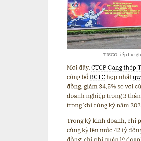
TISCO tiếp tục gh
Mới đây,
CTCP Gang thép 
công bố
BCTC
hợp nhất
qu
đồng, giảm 34,5% so với c
doanh nghiệp trong 3 thán
trong khi cùng kỳ năm 2022
Trong kỳ kinh doanh, chi p
cùng kỳ lên mức 42 tỷ đồng
đồng; chi phí quản lý doa