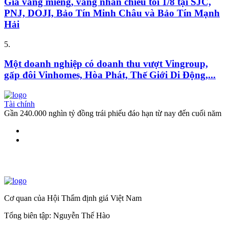
Giá vàng miếng, vàng nhẫn chiều tối 1/8 tại SJC,
PNJ, DOJI, Bảo Tín Minh Châu và Bảo Tín Mạnh
Hải
5.
Một doanh nghiệp có doanh thu vượt Vingroup,
gấp đôi Vinhomes, Hòa Phát, Thế Giới Di Động,...
Tài chính
Gần 240.000 nghìn tỷ đồng trái phiếu đáo hạn từ nay đến cuối năm
Cơ quan của Hội Thẩm định giá Việt Nam
Tổng biên tập: Nguyễn Thế Hào