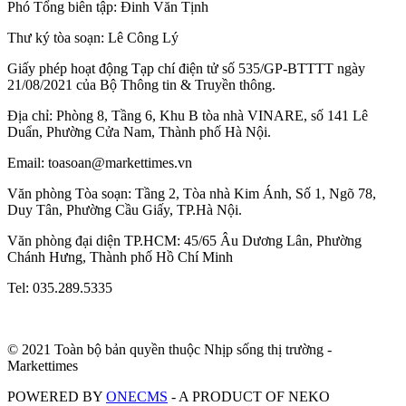
Phó Tổng biên tập: Đinh Văn Tịnh
Thư ký tòa soạn: Lê Công Lý
Giấy phép hoạt động Tạp chí điện tử số 535/GP-BTTTT ngày
21/08/2021 của Bộ Thông tin & Truyền thông.
Địa chỉ: Phòng 8, Tầng 6, Khu B tòa nhà VINARE, số 141 Lê
Duẩn, Phường Cửa Nam, Thành phố Hà Nội.
Email: toasoan@markettimes.vn
Văn phòng Tòa soạn: Tầng 2, Tòa nhà Kim Ánh, Số 1, Ngõ 78,
Duy Tân, Phường Cầu Giấy, TP.Hà Nội.
Văn phòng đại diện TP.HCM: 45/65 Âu Dương Lân, Phường
Chánh Hưng, Thành phố Hồ Chí Minh
Tel: 035.289.5335
© 2021 Toàn bộ bản quyền thuộc Nhịp sống thị trường -
Markettimes
POWERED BY
ONE
CMS
- A PRODUCT OF
NEKO