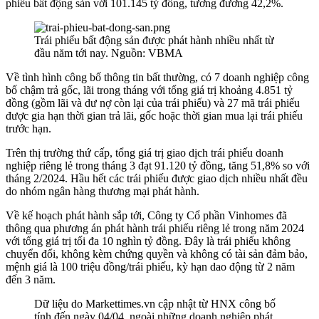
phiếu bất động sản với 101.145 tỷ đồng, tương đương 42,2%.
Trái phiếu bất động sản được phát hành nhiều nhất từ
đầu năm tới nay. Nguồn: VBMA
Về tình hình công bố thông tin bất thường, có 7 doanh nghiệp công
bố chậm trả gốc, lãi trong tháng với tổng giá trị khoảng 4.851 tỷ
đồng (gồm lãi và dư nợ còn lại của trái phiếu) và 27 mã trái phiếu
được gia hạn thời gian trả lãi, gốc hoặc thời gian mua lại trái phiếu
trước hạn.
Trên thị trường thứ cấp, tổng giá trị giao dịch trái phiếu doanh
nghiệp riêng lẻ trong tháng 3 đạt 91.120 tỷ đồng, tăng 51,8% so với
tháng 2/2024. Hầu hết các trái phiếu được giao dịch nhiều nhất đều
do nhóm ngân hàng thương mại phát hành.
Về kế hoạch phát hành sắp tới, Công ty Cổ phần Vinhomes đã
thông qua phương án phát hành trái phiếu riêng lẻ trong năm 2024
với tổng giá trị tối đa 10 nghìn tỷ đồng. Đây là trái phiếu không
chuyển đổi, không kèm chứng quyền và không có tài sản đảm bảo,
mệnh giá là 100 triệu đồng/trái phiếu, kỳ hạn dao động từ 2 năm
đến 3 năm.
Dữ liệu do Markettimes.vn cập nhật từ HNX công bố
tính đến ngày 04/04, ngoài những doanh nghiệp phát