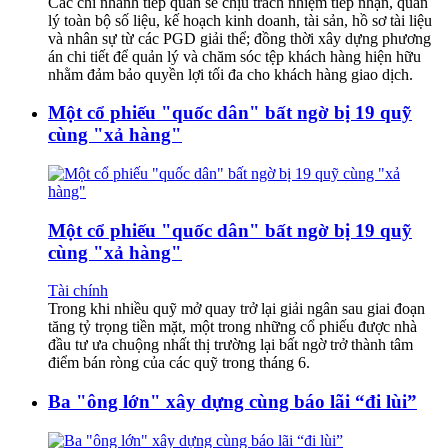
Các chi nhánh tiếp quản sẽ chịu trách nhiệm tiếp nhận, quản
lý toàn bộ số liệu, kế hoạch kinh doanh, tài sản, hồ sơ tài liệu
và nhân sự từ các PGD giải thể; đồng thời xây dựng phương
án chi tiết để quản lý và chăm sóc tệp khách hàng hiện hữu
nhằm đảm bảo quyền lợi tối đa cho khách hàng giao dịch.
Một cổ phiếu "quốc dân" bất ngờ bị 19 quỹ
cùng "xả hàng"
Một cổ phiếu "quốc dân" bất ngờ bị 19 quỹ
cùng "xả hàng"
Tài chính
Trong khi nhiều quỹ mở quay trở lại giải ngân sau giai đoạn
tăng tỷ trọng tiền mặt, một trong những cổ phiếu được nhà
đầu tư ưa chuộng nhất thị trường lại bất ngờ trở thành tâm
điểm bán ròng của các quỹ trong tháng 6.
Ba "ông lớn" xây dựng cùng báo lãi “đi lùi”