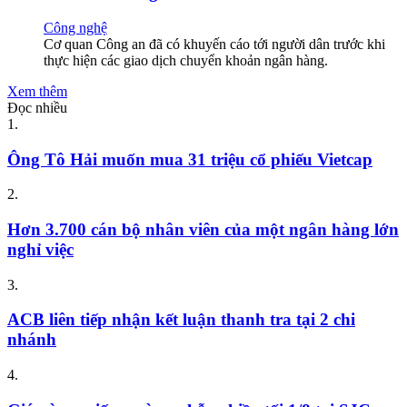
Công nghệ
Cơ quan Công an đã có khuyến cáo tới người dân trước khi
thực hiện các giao dịch chuyển khoản ngân hàng.
Xem thêm
Đọc nhiều
1.
Ông Tô Hải muốn mua 31 triệu cổ phiếu Vietcap
2.
Hơn 3.700 cán bộ nhân viên của một ngân hàng lớn
nghỉ việc
3.
ACB liên tiếp nhận kết luận thanh tra tại 2 chi
nhánh
4.