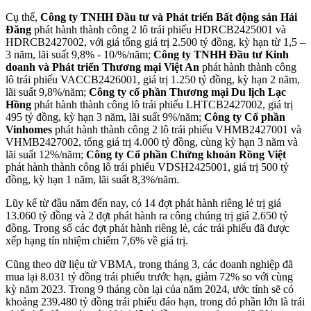
Cụ thể,
Công ty TNHH Đầu tư và Phát triển Bất động sản Hải
Đăng
phát hành thành công 2 lô trái phiếu HDRCB2425001 và
HDRCB2427002, với giá tổng giá trị 2.500 tỷ đồng, kỳ hạn từ 1,5 –
3 năm, lãi suất 9,8% - 10/%/năm;
Công ty TNHH Đầu tư Kinh
doanh và Phát triển Thương mại Việt An
phát hành thành công
lô trái phiếu VACCB2426001, giá trị 1.250 tỷ đồng, kỳ hạn 2 năm,
lãi suất 9,8%/năm;
Công ty cổ phần Thương mại Du lịch Lạc
Hồng
phát hành thành công lô trái phiếu LHTCB2427002, giá trị
495 tỷ đồng, kỳ hạn 3 năm, lãi suất 9%/năm;
Công ty Cổ phần
Vinhomes
phát hành thành công 2 lô trái phiếu VHMB2427001 và
VHMB2427002, tổng giá trị 4.000 tỷ đồng, cùng kỳ hạn 3 năm và
lãi suất 12%/năm;
Công ty Cổ phần Chứng khoán Rồng Việt
phát hành thành công lô trái phiếu VDSH2425001, giá trị 500 tỷ
đồng, kỳ hạn 1 năm, lãi suất 8,3%/năm.
Lũy kế từ đầu năm đến nay, có 14 đợt phát hành riêng lẻ trị giá
13.060 tỷ đồng và 2 đợt phát hành ra công chúng trị giá 2.650 tỷ
đồng. Trong số các đợt phát hành riêng lẻ, các trái phiếu đã được
xếp hạng tín nhiệm chiếm 7,6% về giá trị.
Cũng theo dữ liệu từ VBMA, trong tháng 3, các doanh nghiệp đã
mua lại 8.031 tỷ đồng trái phiếu trước hạn, giảm 72% so với cùng
kỳ năm 2023. Trong 9 tháng còn lại của năm 2024, ước tính sẽ có
khoảng 239.480 tỷ đồng trái phiếu đáo hạn, trong đó phần lớn là trái