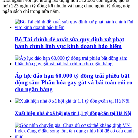
Một ngành với lực lượng lao động hơn 312.000 con người, tạo ra
hơn 223 nghìn tỷ đồng lợi nhuận và hàng chục nghìn tỷ đồng nộp
ngân sách chỉ trong nửa năm.
Bộ Tài chính đề xuất sửa quy định xử phạt
hành chính lĩnh vực kinh doanh bảo hiểm
Áp lực đáo hạn 60.000 tỷ đồng trái phiếu bất
động sản: Phân hóa gay gắt và bài toán rủi ro
cho ngân hàng
Xuất hiện nhà ở xã hội giá từ 1,1 tỷ đồng/căn tại Hà Nội