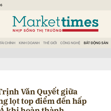
26
bình luận
TÀI CHÍNH
KINH DOANH
THẾ GIỚI
CÔNG NGHỆ
BẤT ĐỘNG SẢN
Hủy
G
Trịnh Văn Quyết giữa
ng lọt top điểm đến hấp
Á khi hoàn thành