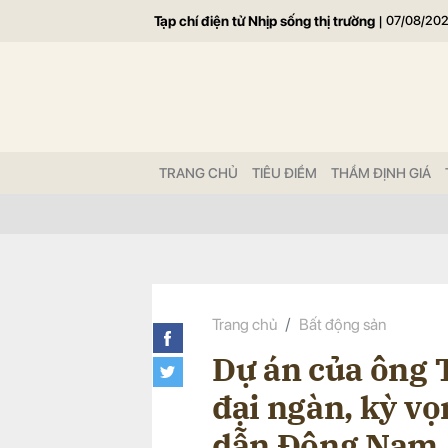
Tạp chí điện tử Nhịp sống thị trường
|
07/08/20
Gửi 
TRANG CHỦ
TIÊU ĐIỂM
THẨM ĐỊNH GIÁ
Trang chủ
Bất động sản
Dự án của ông 
đại ngàn, kỳ vọ
dẫn Đông Nam 