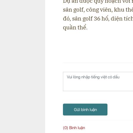
Dự án được quy hoạch với 
sân golf, công viên, khu t
đó, sân golf 36 hố, diện t
quần thể.
Gửi bình luận
(0) Bình luận