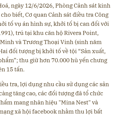
oá, ngày 12/6/2026, Phòng Cảnh sát kinh
cho biết, Cơ quan Cảnh sát điều tra Công
ởi tố vụ án hình sự, khởi tố bị can đối với
91), trú tại khu căn hộ Rivera Point,
 Minh và Trương Thoại Vinh (sinh năm
Hai đối tượng bị khởi tố về tội “Sản xuất,
 phẩm”; thu giữ hơn 70.000 hũ yến chưng
ên 15 tấn.
điều tra, lợi dụng nhu cầu sử dụng các sản
àng tăng cao, các đối tượng đã tổ chức
 phẩm mang nhãn hiệu "Mina Nest" và
 mạng xã hội facebook nhằm thu lợi bất