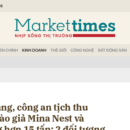
26
bình luận
TÀI CHÍNH
KINH DOANH
THẾ GIỚI
CÔNG NGHỆ
BẤT ĐỘNG SẢN
Hủy
G
ng, công an tịch thu
ào giả Mina Nest và
 hơn 15 tấn: 2 đối tượng