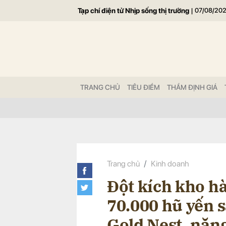
Tạp chí điện tử Nhịp sống thị trường
|
07/08/20
Gửi 
TRANG CHỦ
TIÊU ĐIỂM
THẨM ĐỊNH GIÁ
Trang chủ
Kinh doanh
Đột kích kho hà
70.000 hũ yến s
Gold Nest, nặng