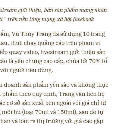
estream giới thiệu, bán sản phẩm mang nhãn
st"
trên nền tảng mạng xã hội facebook
hẩm, Vũ Thùy Trang đã sử dụng 10 trang
au, thuê chạy quảng cáo trên phạm vi
iếp quay video, livestream giới thiệu sản
áo là yến chưng cao cấp, chứa tới 70% tổ
với người tiêu dùng.
nh doanh sản phẩm yến sào và không thực
n phẩm theo quy định, Trang vẫn liên hệ
c cơ sở sản xuất bên ngoài với giá chỉ từ
mỗi hũ (loại 70ml và 150ml), sau đó tự
nhãn và bán ra thị trường với giá cao gấp