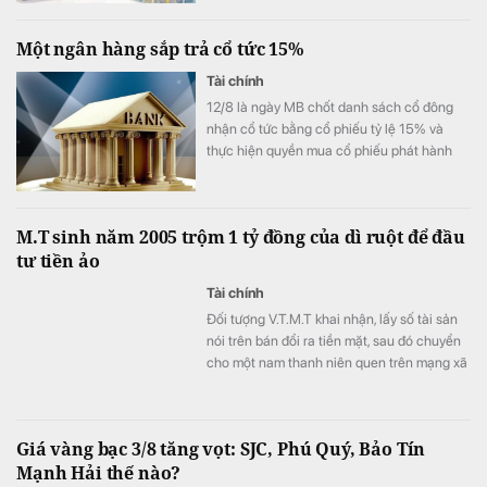
kênh thị trường mở nhằm hỗ trợ thanh
khoản hệ thống.
Một ngân hàng sắp trả cổ tức 15%
Tài chính
12/8 là ngày MB chốt danh sách cổ đông
nhận cổ tức bằng cổ phiếu tỷ lệ 15% và
thực hiện quyền mua cổ phiếu phát hành
thêm.
M.T sinh năm 2005 trộm 1 tỷ đồng của dì ruột để đầu
tư tiền ảo
Tài chính
Đối tượng V.T.M.T khai nhận, lấy số tài sản
nói trên bán đổi ra tiền mặt, sau đó chuyển
cho một nam thanh niên quen trên mạng xã
hội để đầu tư tiền ảo.
Giá vàng bạc 3/8 tăng vọt: SJC, Phú Quý, Bảo Tín
Mạnh Hải thế nào?