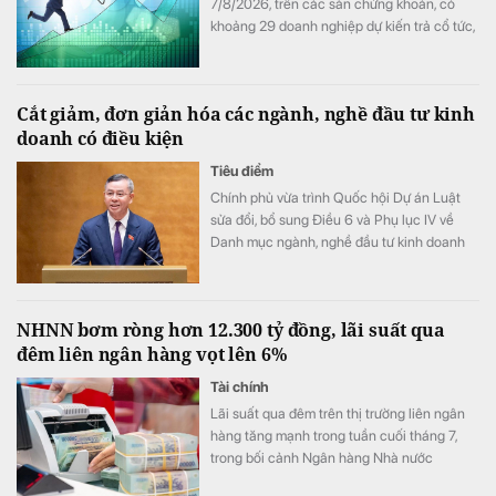
7/8/2026, trên các sàn chứng khoán, có
khoảng 29 doanh nghiệp dự kiến trả cổ tức,
trong đó, Cơ khí Phổ Yên trả cổ tức bằng
tiền tỷ lệ lên đến 100%.
Cắt giảm, đơn giản hóa các ngành, nghề đầu tư kinh
doanh có điều kiện
Tiêu điểm
Chính phủ vừa trình Quốc hội Dự án Luật
sửa đổi, bổ sung Điều 6 và Phụ lục IV về
Danh mục ngành, nghề đầu tư kinh doanh
có điều kiện của Luật Đầu tư với mục tiêu
giảm gánh nặng cho doanh nghiệp, tạo môi
trường đầu tư kinh doanh thông thoáng,
NHNN bơm ròng hơn 12.300 tỷ đồng, lãi suất qua
minh bạch.
đêm liên ngân hàng vọt lên 6%
Tài chính
Lãi suất qua đêm trên thị trường liên ngân
hàng tăng mạnh trong tuần cuối tháng 7,
trong bối cảnh Ngân hàng Nhà nước
(NHNN) bơm ròng hơn 12.300 tỷ đồng qua