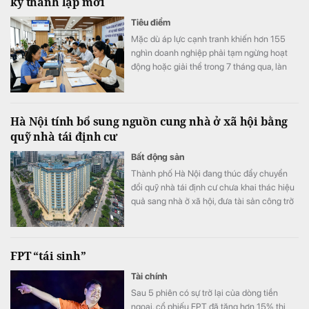
ký thành lập mới
Tiêu điểm
Mặc dù áp lực cạnh tranh khiến hơn 155
nghìn doanh nghiệp phải tạm ngừng hoạt
động hoặc giải thể trong 7 tháng qua, làn
sóng kinh doanh mới vẫn duy trì nhịp độ tích
cực với 187,2 nghìn doanh nghiệp thành lập
mới và quay trở lại thị trường, tăng 7,5% so
Hà Nội tính bổ sung nguồn cung nhà ở xã hội bằng
với cùng kỳ năm trước.
quỹ nhà tái định cư
Bất động sản
Thành phố Hà Nội đang thúc đẩy chuyển
đổi quỹ nhà tái định cư chưa khai thác hiệu
quả sang nhà ở xã hội, đưa tài sản công trở
lại sử dụng, bổ sung nguồn cung cho thị
trường.
FPT “tái sinh”
Tài chính
Sau 5 phiên có sự trở lại của dòng tiền
ngoại, cổ phiếu FPT đã tăng hơn 15% thị