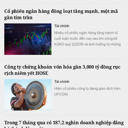
Cổ phiếu ngân hàng đồng loạt tăng mạnh, một mã
gần tím trần
Tài chính
Nhiều cổ phiếu ngân hàng tăng mạnh từ
cuối tuần trước đến nay sau khi công bố
KQKD quý 2/2026 và ảnh hưởng từ những
thay đổi mới nhất trong cách tính LDR.
Công ty chứng khoán vốn hóa gần 3.000 tỷ đồng rục
rịch niêm yết HOSE
Tài chính
Hiện cổ phiếu công ty đang giao dịch trên
UPCOM.
Trong 7 tháng qua có 187,2 nghìn doanh nghiệp đăng