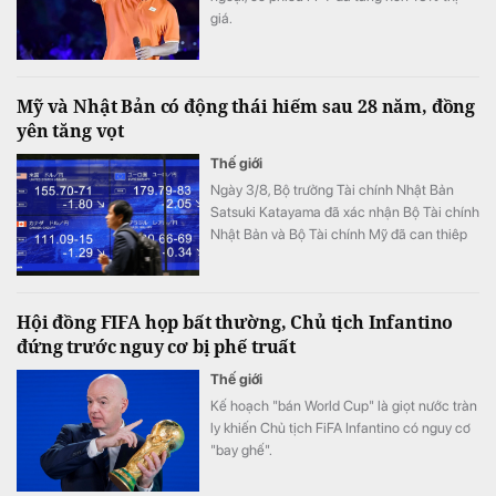
giá.
Mỹ và Nhật Bản có động thái hiếm sau 28 năm, đồng
yên tăng vọt
Thế giới
Ngày 3/8, Bộ trưởng Tài chính Nhật Bản
Satsuki Katayama đã xác nhận Bộ Tài chính
Nhật Bản và Bộ Tài chính Mỹ đã can thiêp
vào thị trường để hỗ trợ đồng yên.
Hội đồng FIFA họp bất thường, Chủ tịch Infantino
đứng trước nguy cơ bị phế truất
Thế giới
Kế hoạch "bán World Cup" là giọt nước tràn
ly khiến Chủ tịch FiFA Infantino có nguy cơ
"bay ghế".