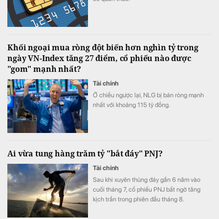
Khối ngoại mua ròng đột biến hơn nghìn tỷ trong
ngày VN-Index tăng 27 điểm, cổ phiếu nào được
"gom" mạnh nhất?
Tài chính
Ở chiều ngược lại, NLG bị bán ròng mạnh
nhất với khoảng 115 tỷ đồng.
Ai vừa tung hàng trăm tỷ "bắt đáy" PNJ?
Tài chính
Sau khi xuyên thủng đáy gần 6 năm vào
cuối tháng 7, cổ phiếu PNJ bất ngờ tăng
kịch trần trong phiên đầu tháng 8.