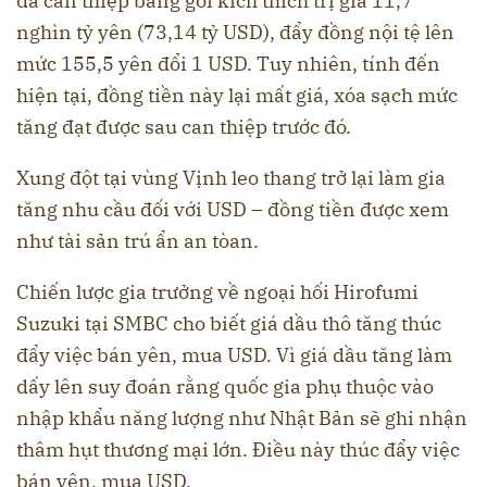
đã can thiệp bằng gói kích thích trị giá 11,7
nghìn tỷ yên (73,14 tỷ USD), đẩy đồng nội tệ lên
mức 155,5 yên đổi 1 USD. Tuy nhiên, tính đến
hiện tại, đồng tiền này lại mất giá, xóa sạch mức
tăng đạt được sau can thiệp trước đó.
Xung đột tại vùng Vịnh leo thang trở lại làm gia
tăng nhu cầu đối với USD – đồng tiền được xem
như tài sản trú ẩn an tòan.
Chiến lược gia trưởng về ngoại hối Hirofumi
Suzuki tại SMBC cho biết giá dầu thô tăng thúc
đẩy việc bán yên, mua USD. Vì giá dầu tăng làm
dấy lên suy đoán rằng quốc gia phụ thuộc vào
nhập khẩu năng lượng như Nhật Bản sẽ ghi nhận
thâm hụt thương mại lớn. Điều này thúc đẩy việc
bán yên, mua USD.