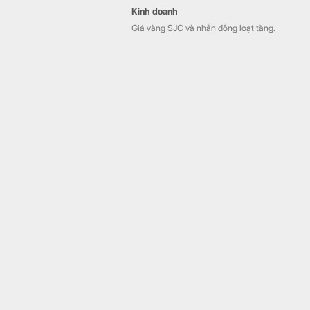
Kinh doanh
Giá vàng SJC và nhẫn đồng loạt tăng.
Sau khi có tân chủ tịch SN 1999, PC1 báo lãi sau thuế
6 tháng đầu năm tăng 63%
Kinh doanh
Lũy kế 6 tháng đầu năm, PC1 ghi nhận
doanh thu thuần 4.206 tỷ đồng, giảm 12%
so với cùng kỳ, trong khi lợi nhuận sau thuế
đạt 505 tỷ đồng, tăng 63%.
FPT Retail tăng trần 3 phiên liên tiếp: Điều gì đang
xảy ra?
Kinh doanh
Sau phiên sáng, cổ phiếu FPT Retail đang