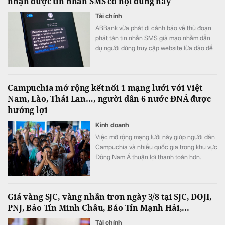
nhận được tin nhắn SMS có nội dung này
Tài chính
ABBank vừa phát đi cảnh báo về thủ đoạn
phát tán tin nhắn SMS giả mạo nhằm dẫn
dụ người dùng truy cập website lừa đảo để
chiếm đoạt thông tin.
Campuchia mở rộng kết nối 1 mạng lưới với Việt
Nam, Lào, Thái Lan…, người dân 6 nước ĐNÁ được
hưởng lợi
Kinh doanh
Việc mở rộng mạng lưới này giúp người dân
Campuchia và nhiều quốc gia trong khu vực
Đông Nam Á thuận lợi thanh toán hơn.
Giá vàng SJC, vàng nhẫn trơn ngày 3/8 tại SJC, DOJI,
PNJ, Bảo Tín Minh Châu, Bảo Tín Mạnh Hải,...
Tài chính