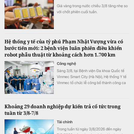
Giá vàng trong nước chiều 3/8 tăng nhẹ so
với chốt phiên cuối tuần.
Hệ thống y tế của tỷ phú Phạm Nhật Vượng vừa có
bước tiến mới: 2 bệnh viện luân phiên điều khiển
robot phẫu thuật từ khoảng cách hơn 1.700 km
Công nghệ
Sáng 3/8, tại Bệnh viện Đa khoa Quốc tế
Vinmec Smart City (Hà Nội), Hệ thống Y tế
Vinmec tổ chức lễ công bố thành công ca
phẫu thuật robot từ xa hai chiều đầu tiên tại
Việt Nam.
Khoảng 29 doanh nghiệp dự kiến trả cổ tức trong
tuần từ 3/8-7/8
Tài chính
Trong tuần từ ngày 3/8/2026 đến ngày