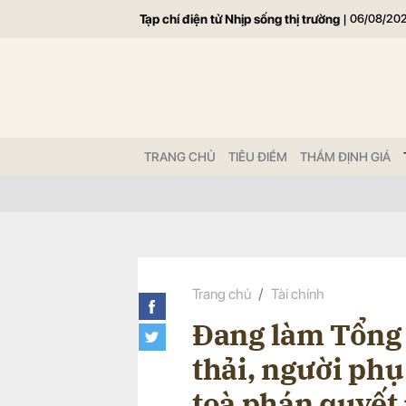
Tạp chí điện tử Nhịp sống thị trường
|
06/08/20
Gửi 
TRANG CHỦ
TIÊU ĐIỂM
THẨM ĐỊNH GIÁ
Trang chủ
Tài chính
Đang làm Tổng 
thải, người phụ
toà phán quyết 