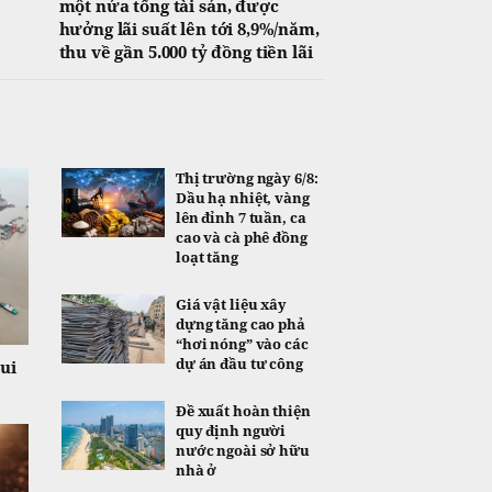
một nửa tổng tài sản, được
hưởng lãi suất lên tới 8,9%/năm,
thu về gần 5.000 tỷ đồng tiền lãi
Thị trường ngày 6/8:
Dầu hạ nhiệt, vàng
lên đỉnh 7 tuần, ca
cao và cà phê đồng
loạt tăng
Giá vật liệu xây
dựng tăng cao phả
“hơi nóng” vào các
dự án đầu tư công
ui
Đề xuất hoàn thiện
quy định người
nước ngoài sở hữu
nhà ở