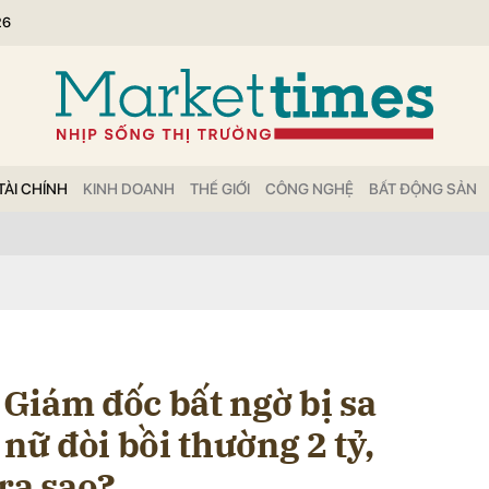
26
bình luận
TÀI CHÍNH
KINH DOANH
THẾ GIỚI
CÔNG NGHỆ
BẤT ĐỘNG SẢN
Hủy
G
Giám đốc bất ngờ bị sa
 nữ đòi bồi thường 2 tỷ,
ra sao?