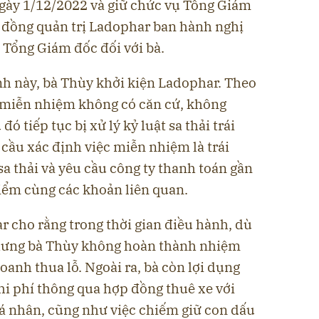
ngày 1/12/2022 và giữ chức vụ Tổng Giám
 đồng quản trị Ladophar ban hành nghị
Tổng Giám đốc đối với bà.
nh này, bà Thùy khởi kiện Ladophar. Theo
ệc miễn nhiệm không có căn cứ, không
đó tiếp tục bị xử lý kỷ luật sa thải trái
 cầu xác định việc miễn nhiệm là trái
sa thải và yêu cầu công ty thanh toán gần
hiểm cùng các khoản liên quan.
r cho rằng trong thời gian điều hành, dù
hưng bà Thùy không hoàn thành nhiệm
oanh thua lỗ. Ngoài ra, bà còn lợi dụng
hi phí thông qua hợp đồng thuê xe với
cá nhân, cũng như việc chiếm giữ con dấu