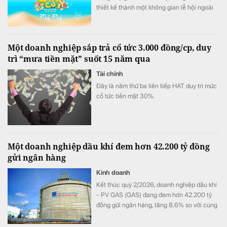
thiết kế thành một không gian lễ hội ngoài
trời đa trải nghiệm.
Một doanh nghiệp sắp trả cổ tức 3.000 đồng/cp, duy
trì “mưa tiền mặt” suốt 15 năm qua
Tài chính
Đây là năm thứ ba liên tiếp HAT duy trì mức
cổ tức tiền mặt 30%.
Một doanh nghiệp dầu khí đem hơn 42.200 tỷ đồng
gửi ngân hàng
Kinh doanh
Kết thúc quý 2/2026, doanh nghiệp dầu khí
- PV GAS (GAS) đang đem hơn 42.200 tỷ
đồng gửi ngân hàng, tăng 8,6% so với cùng
kỳ song doanh thu từ hoạt động tài chính lại
bất ngờ sụt giảm.