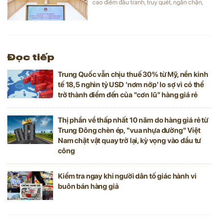
cao điểm đấu tranh, truy quét, ngăn chặn,
đẩy lùi buôn lậu, gian lận thương mại, sản
xuất, lưu thông hàng giả, hàng nhái… trong
thời gian từ ngày 15/5-15/6.
Đọc tiếp
Trung Quốc vẫn chịu thuế 30% từ Mỹ, nền kinh
tế 18,5 nghìn tỷ USD 'nơm nớp' lo sợ vì có thể
trở thành điểm đến của "cơn lũ" hàng giá rẻ
Thị phần về thấp nhất 10 năm do hàng giá rẻ từ
Trung Đông chèn ép, "vua nhựa đường" Việt
Nam chật vật quay trở lại, kỳ vọng vào đầu tư
công
Kiểm tra ngay khi người dân tố giác hành vi
buôn bán hàng giả