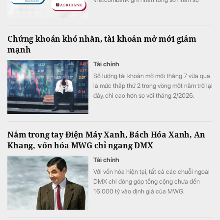
giảm hơn 1.100 người trong 6 tháng đầu
năm 2026.
Chứng khoán khó nhằn, tài khoản mở mới giảm
mạnh
Tài chính
Số lượng tài khoản mở mới tháng 7 vừa qua
là mức thấp thứ 2 trong vòng một năm trở lại
đây, chỉ cao hơn so với tháng 2/2026.
Nắm trong tay Điện Máy Xanh, Bách Hóa Xanh, An
Khang, vốn hóa MWG chỉ ngang DMX
Tài chính
Với vốn hóa hiện tại, tất cả các chuỗi ngoài
DMX chỉ đóng góp tổng cộng chưa đến
16.000 tỷ vào định giá của MWG.