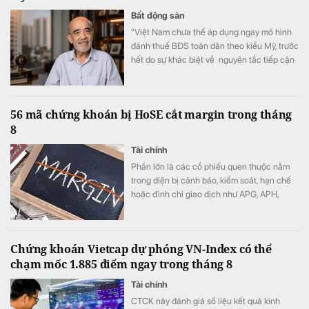
Bất động sản
“Việt Nam chưa thể áp dụng ngay mô hình
đánh thuế BĐS toàn dân theo kiểu Mỹ, trước
hết do sự khác biệt về nguyên tắc tiếp cận
tài nguyên đất đai, từ đó dẫn tới sự khác
nhau căn bản về cơ cấu tiền lương”.
56 mã chứng khoán bị HoSE cắt margin trong tháng
8
Tài chính
Phần lớn là các cổ phiếu quen thuộc nằm
trong diện bị cảnh báo, kiểm soát, hạn chế
hoặc đình chỉ giao dịch như APG, APH,
DQC, DGC, HVN, LDG, OGC, NVT, PTL,
TDH, TLH, TMT, VCA,…
Chứng khoán Vietcap dự phóng VN-Index có thể
chạm mốc 1.885 điểm ngay trong tháng 8
Tài chính
CTCK này đánh giá số liệu kết quả kinh