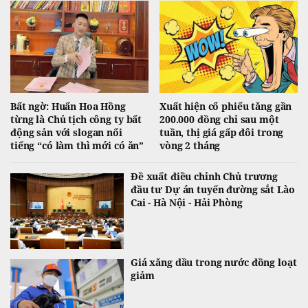
Bất ngờ: Huấn Hoa Hồng
Xuất hiện cổ phiếu tăng gần
từng là Chủ tịch công ty bất
200.000 đồng chỉ sau một
động sản với slogan nổi
tuần, thị giá gấp đôi trong
tiếng “có làm thì mới có ăn”
vòng 2 tháng
Đề xuất điều chỉnh Chủ trương
đầu tư Dự án tuyến đường sắt Lào
Cai - Hà Nội - Hải Phòng
Giá xăng dầu trong nước đồng loạt
giảm