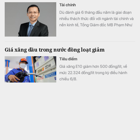
Tài chính
Dù đánh giá 6 tháng đầu năm là giai đoạn
nhiều thách thức đối với ngành tài chính và
nền kinh tế, Tổng Giám đốc MB Phạm Như
Ánh cho biết ngân hàng vẫn tự tin hoàn
thành kế hoạch lợi nhuận năm 2026, thậm
chí có thể đạt kết quả cao hơn mục tiêu đề
Giá xăng dầu trong nước đồng loạt giảm
ra.
Tiêu điểm
Giá xăng E10 giảm hơn 500 đồng/lít, về
mức 22.324 đồng/lít trong kỳ điều hành
chiều 6/8.
Hãng xe của tỷ phú Phạm Nhật Vượng cán mốc 60
đại lý tại quốc gia 1,4 tỷ dân
Kinh doanh
Đại lý thứ 60 được khai trương chỉ một năm
sau khi VinFast mở showroom đầu tiên tại
Ấn Độ.