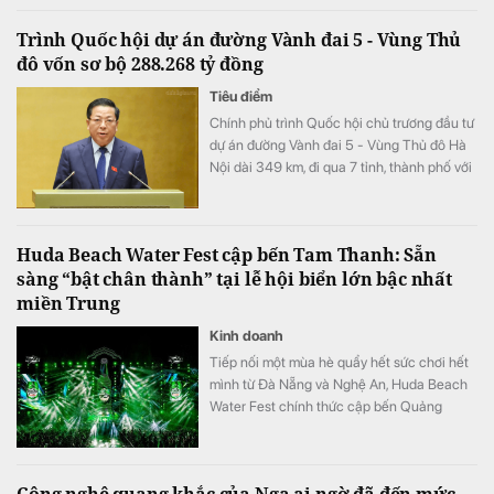
Trình Quốc hội dự án đường Vành đai 5 - Vùng Thủ
đô vốn sơ bộ 288.268 tỷ đồng
Tiêu điểm
Chính phủ trình Quốc hội chủ trương đầu tư
dự án đường Vành đai 5 - Vùng Thủ đô Hà
Nội dài 349 km, đi qua 7 tỉnh, thành phố với
tổng vốn sơ bộ 288.268 tỷ đồng. Dự án
hướng tới mục tiêu kết nối đồng bộ hạ tầng,
mở rộng không gian phát triển cho toàn
Huda Beach Water Fest cập bến Tam Thanh: Sẵn
vùng.
sàng “bật chân thành” tại lễ hội biển lớn bậc nhất
miền Trung
Kinh doanh
Tiếp nối một mùa hè quẩy hết sức chơi hết
mình từ Đà Nẵng và Nghệ An, Huda Beach
Water Fest chính thức cập bến Quảng
trường biển Tam Thanh ngày 8 - 9/8.
Công nghệ quang khắc của Nga ai ngờ đã đến mức