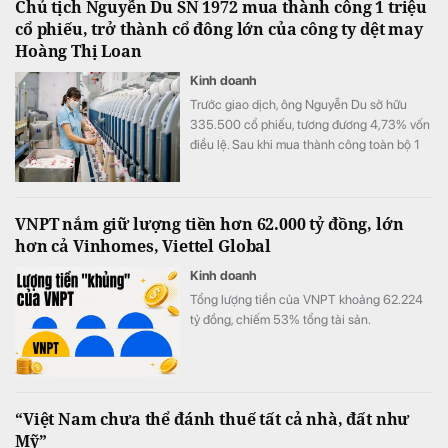
Chủ tịch Nguyễn Du SN 1972 mua thành công 1 triệu
cổ phiếu, trở thành cổ đông lớn của công ty dệt may
Hoàng Thị Loan
Kinh doanh
Trước giao dịch, ông Nguyễn Du sở hữu
335.500 cổ phiếu, tương đương 4,73% vốn
điều lệ. Sau khi mua thành công toàn bộ 1
triệu cổ phiếu đã đăng ký, lượng cổ phiếu
nắm giữ của ông tăng lên 1.335.500 đơn vị,
tương ứng 18,81% vốn.
VNPT nắm giữ lượng tiền hơn 62.000 tỷ đồng, lớn
hơn cả Vinhomes, Viettel Global
Kinh doanh
Tổng lượng tiền của VNPT khoảng 62.224
tỷ đồng, chiếm 53% tổng tài sản.
“Việt Nam chưa thể đánh thuế tất cả nhà, đất như
Mỹ”