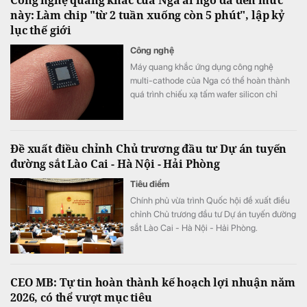
này: Làm chip "từ 2 tuần xuống còn 5 phút", lập kỷ
lục thế giới
Công nghệ
Máy quang khắc ứng dụng công nghệ
multi-cathode của Nga có thể hoàn thành
quá trình chiếu xạ tấm wafer silicon chỉ
trong khoảng 5 đến 7 phút, thay vì mất 2
tuần như trước đây, tương đương tốc độ xử
lý nhanh hơn tới 3.000 lần.
Đề xuất điều chỉnh Chủ trương đầu tư Dự án tuyến
đường sắt Lào Cai - Hà Nội - Hải Phòng
Tiêu điểm
Chính phủ vừa trình Quốc hội đề xuất điều
chỉnh Chủ trương đầu tư Dự án tuyến đường
sắt Lào Cai - Hà Nội - Hải Phòng.
CEO MB: Tự tin hoàn thành kế hoạch lợi nhuận năm
2026, có thể vượt mục tiêu