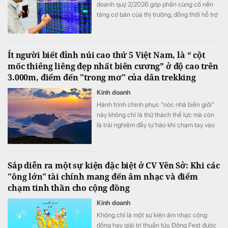
doanh quý 2/2026 góp phần củng cố nền
tảng cơ bản của thị trường, đồng thời hỗ trợ
mức định giá P/E hấp dẫn của VN-Index.
Ít người biết đỉnh núi cao thứ 5 Việt Nam, là “ cột
mốc thiêng liêng đẹp nhất biên cương” ở độ cao trên
3.000m, điểm đến "trong mơ" của dân trekking
Kinh doanh
Hành trình chinh phục "nóc nhà biên giới"
này không chỉ là thử thách thể lực mà còn
là trải nghiệm đầy tự hào khi chạm tay vào
cột mốc chủ quyền thiêng liêng giữa đại
ngàn Tây Bắc.
Sắp diễn ra một sự kiện đặc biệt ở CV Yên Sở: Khi các
"ông lớn" tài chính mang đến âm nhạc và điểm
chạm tinh thần cho cộng đồng
Kinh doanh
Không chỉ là một sự kiện âm nhạc cộng
đồng hay giải trí thuần túy, Đông Fest được