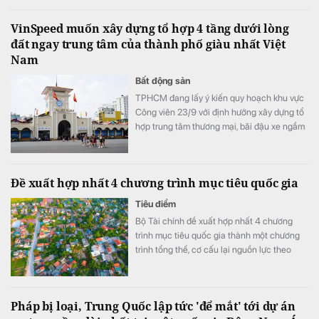
chuỗi đóng góp này là một hệ thống sản
xuất – bán lẻ quy mô lớn, hơn 8.000 việc
VinSpeed muốn xây dựng tổ hợp 4 tầng dưới lòng
làm cùng những chương trình cộng đồng
đất ngay trung tâm của thành phố giàu nhất Việt
được duy trì qua nhiều năm.
Nam
Bất động sản
TPHCM đang lấy ý kiến quy hoạch khu vực
Công viên 23/9 với định hướng xây dựng tổ
hợp trung tâm thương mại, bãi đậu xe ngầm
kết nối trực tiếp ga metro Bến Thành.
Đề xuất hợp nhất 4 chương trình mục tiêu quốc gia
Tiêu điểm
Bộ Tài chính đề xuất hợp nhất 4 chương
trình mục tiêu quốc gia thành một chương
trình tổng thể, cơ cấu lại nguồn lực theo
hướng 75% vốn đầu tư công, 25% kinh phí
thường xuyên và tăng phân cấp cho địa
phương.
Pháp bị loại, Trung Quốc lập tức 'để mắt' tới dự án