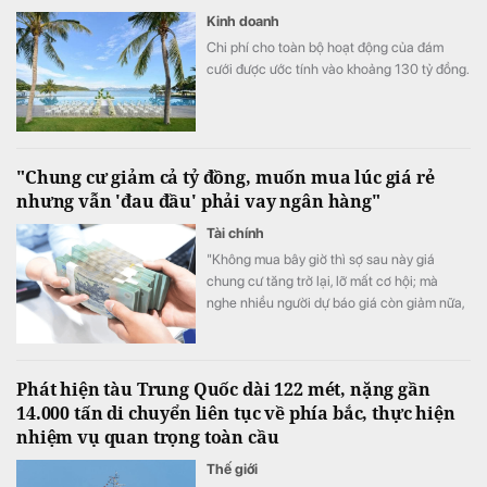
Kinh doanh
Chi phí cho toàn bộ hoạt động của đám
cưới được ước tính vào khoảng 130 tỷ đồng.
"Chung cư giảm cả tỷ đồng, muốn mua lúc giá rẻ
nhưng vẫn 'đau đầu' phải vay ngân hàng"
Tài chính
"Không mua bây giờ thì sợ sau này giá
chung cư tăng trở lại, lỡ mất cơ hội; mà
nghe nhiều người dự báo giá còn giảm nữa,
tôi lại băn khoăn không biết có nên chờ
thêm rồi hẵng mua", chị T.H chia sẻ.
Phát hiện tàu Trung Quốc dài 122 mét, nặng gần
14.000 tấn di chuyển liên tục về phía bắc, thực hiện
nhiệm vụ quan trọng toàn cầu
Thế giới