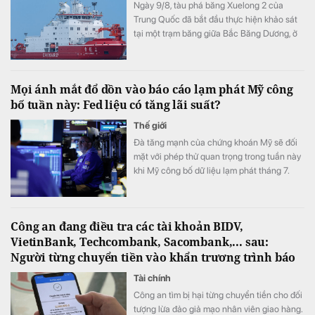
Ngày 9/8, tàu phá băng Xuelong 2 của
Trung Quốc đã bắt đầu thực hiện khảo sát
tại một trạm băng giữa Bắc Băng Dương, ở
khu vực gần vĩ tuyến 84 độ Bắc.
Mọi ánh mắt đổ dồn vào báo cáo lạm phát Mỹ công
bố tuần này: Fed liệu có tăng lãi suất?
Thế giới
Đà tăng mạnh của chứng khoán Mỹ sẽ đối
mặt với phép thử quan trọng trong tuần này
khi Mỹ công bố dữ liệu lạm phát tháng 7.
Một con số cao hơn dự kiến có thể củng cố
khả năng Fed tăng lãi suất.
Công an đang điều tra các tài khoản BIDV,
VietinBank, Techcombank, Sacombank,... sau:
Người từng chuyển tiền vào khẩn trương trình báo
Tài chính
Công an tìm bị hại từng chuyển tiền cho đối
tượng lừa đảo giả mạo nhân viên giao hàng.