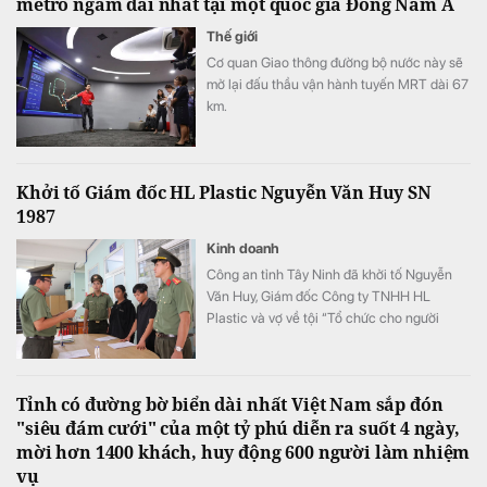
metro ngầm dài nhất tại một quốc gia Đông Nam Á
Thế giới
Cơ quan Giao thông đường bộ nước này sẽ
mở lại đấu thầu vận hành tuyến MRT dài 67
km.
Khởi tố Giám đốc HL Plastic Nguyễn Văn Huy SN
1987
Kinh doanh
Công an tỉnh Tây Ninh đã khởi tố Nguyễn
Văn Huy, Giám đốc Công ty TNHH HL
Plastic và vợ về tội “Tổ chức cho người
khác ở lại Việt Nam trái phép”.
Tỉnh có đường bờ biển dài nhất Việt Nam sắp đón
"siêu đám cưới" của một tỷ phú diễn ra suốt 4 ngày,
mời hơn 1400 khách, huy động 600 người làm nhiệm
vụ