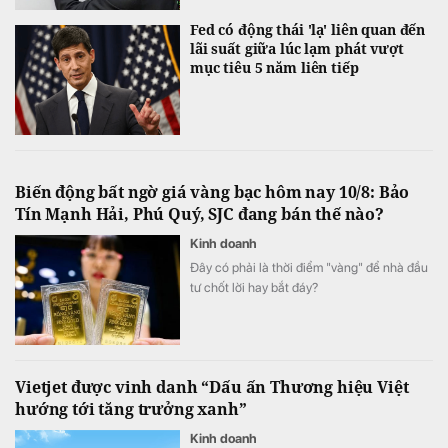
Fed có động thái 'lạ' liên quan đến
lãi suất giữa lúc lạm phát vượt
mục tiêu 5 năm liên tiếp
Biến động bất ngờ giá vàng bạc hôm nay 10/8: Bảo
Tín Mạnh Hải, Phú Quý, SJC đang bán thế nào?
Kinh doanh
Đây có phải là thời điểm "vàng" để nhà đầu
tư chốt lời hay bắt đáy?
Vietjet được vinh danh “Dấu ấn Thương hiệu Việt
hướng tới tăng trưởng xanh”
Kinh doanh