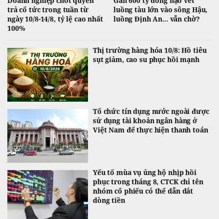
Doanh nghiệp chốt quyền
Gần 600 tỷ đồng nạo vét
trả cổ tức trong tuần từ
luồng tàu lớn vào sông Hậu,
ngày 10/8-14/8, tỷ lệ cao nhất
luồng Định An... vẫn chờ?
100%
Thị trường hàng hóa 10/8: Hồ tiêu
sụt giảm, cao su phục hồi mạnh
Tổ chức tín dụng nước ngoài được
sử dụng tài khoản ngân hàng ở
Việt Nam để thực hiện thanh toán
Yếu tố mùa vụ ủng hộ nhịp hồi
phục trong tháng 8, CTCK chỉ tên
nhóm cổ phiếu có thể dẫn dắt
dòng tiền