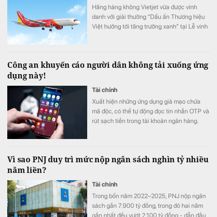
Hãng hàng không Vietjet vừa được vinh
danh với giải thưởng “Dấu ấn Thương hiệu
Việt hướng tới tăng trưởng xanh” tại Lễ vinh
danh Made by Vietnam 2026 – Dấu ấn
Thương hiệu Việt.
Công an khuyến cáo người dân không tải xuống ứng
dụng này!
Tài chính
Xuất hiện những ứng dụng giả mạo chứa
mã độc, có thể tự động đọc tin nhắn OTP và
rút sạch tiền trong tài khoản ngân hàng.
Vì sao PNJ duy trì mức nộp ngân sách nghìn tỷ nhiều
năm liền?
Tài chính
Trong bốn năm 2022–2025, PNJ nộp ngân
sách gần 7.900 tỷ đồng, trong đó hai năm
gần nhất đều vượt 2.100 tỷ đồng - dẫn đầu