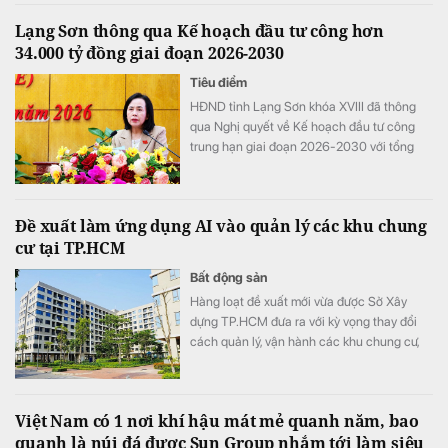
mạnh trong nửa đầu năm 2026. Đáng chú ý
Lạng Sơn thông qua Kế hoạch đầu tư công hơn
nhất là khoản chi phí repo và lãi vay tăng
34.000 tỷ đồng giai đoạn 2026-2030
đột biến 145,6% so với cùng kỳ, trở thành
điểm nhấn trên báo cáo tài chính.
Tiêu điểm
HĐND tỉnh Lạng Sơn khóa XVIII đã thông
qua Nghị quyết về Kế hoạch đầu tư công
trung hạn giai đoạn 2026-2030 với tổng
nguồn vốn hơn 34.290 tỷ đồng. Nguồn lực
này được kỳ vọng sẽ tạo đột phá về hạ tầng,
thúc đẩy kinh tế cửa khẩu và chuyển đổi số
Đề xuất làm ứng dụng AI vào quản lý các khu chung
trên địa bàn tỉnh.
cư tại TP.HCM
Bất động sản
Hàng loạt đề xuất mới vừa được Sở Xây
dựng TP.HCM đưa ra với kỳ vọng thay đổi
cách quản lý, vận hành các khu chung cư,
đồng thời nâng cao chất lượng sống của
người dân trong thời gian tới.
Việt Nam có 1 nơi khí hậu mát mẻ quanh năm, bao
quanh là núi đá được Sun Group nhắm tới làm siêu