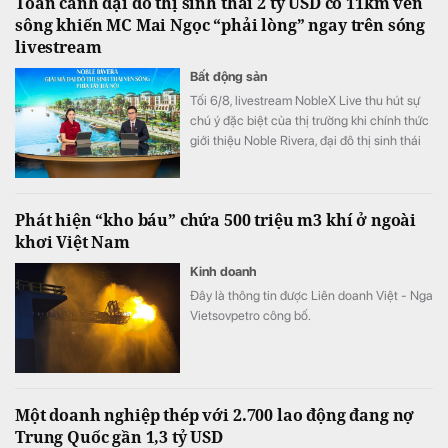
Toàn cảnh đại đô thị sinh thái 2 tỷ USD có 11km ven
sông khiến MC Mai Ngọc “phải lòng” ngay trên sóng
livestream
Bất động sản
Tối 6/8, livestream NobleX Live thu hút sự
chú ý đặc biệt của thị trường khi chính thức
giới thiệu Noble Rivera, đại đô thị sinh thái
gần 250ha vừa được Sunshine Group khởi
công trên Tây Thăng Long. Dự án gây ấn
tượng với kỷ lục 11km mặt tiền ven sông
Phát hiện “kho báu” chứa 500 triệu m3 khí ở ngoài
cùng bộ sưu tập gần 2.000 dinh thự độc
khơi Việt Nam
bản.
Kinh doanh
Đây là thông tin được Liên doanh Việt - Nga
Vietsovpetro công bố.
Một doanh nghiệp thép với 2.700 lao động đang nợ
Trung Quốc gần 1,3 tỷ USD