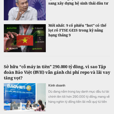
sang xây dựng hệ sinh thái đầu tư
Mới nhất: 9 cổ phiếu "hot" có thể
lọt rổ FTSE GEIS trong kỳ nâng
hạng tháng 9
Sở hữu “cỗ máy in tiền” 290.000 tỷ đồng, vì sao Tập
đoàn Bảo Việt (BVH) vẫn gánh chi phí repo và lãi vay
tăng vọt?
Kinh doanh
Dù đang nắm trong tay danh mục đầu tư tài
chính lên tới hơn 290.000 tỷ đồng, mang về
hàng nghìn tỷ đồng tiền lãi mỗi quý từ tiền
gửi và trái phiếu, Tập đoàn Bảo Việt (HoSE:
BVH) vẫn ghi nhận chi phí tài chính tăng