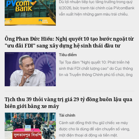
Dù lợi nhuận tiếp tục tăng trưởng trong quý
II/2026, bức tranh tài chính của PVcomBank
vẫn xuất hiện những gam màu trái chiều.
Động lực tăng trưởng lợi nhuận chủ yếu đến
từ việc ngân hàng cắt giảm mạnh chi phí dự
phòng rủi ro tín dụng, trong khi quy mô nợ
Ông Phan Đức Hiếu: Nghị quyết 10 tạo bước ngoặt từ
có khả năng mất vốn (nợ nhóm 5) tiếp tục
"ưu đãi FDI" sang xây dựng hệ sinh thái đầu tư
tăng gần 20%, lên sát 3.900 tỷ đồng.
Tiêu điểm
Tại Tọa đàm "Nghị quyết 10: Phát triển hệ
sinh thái FDI chất lượng cao" do Cục thông
tin và Truyền thông Chính phủ tổ chức, ông
Phan Đức Hiếu, Ủy viên Thường trực Ủy ban
Kinh tế của Quốc hội đã khẳng định điểm
đột phá lớn nhất của Nghị quyết 10-NQ/TW
Tịch thu 39 thỏi vàng trị giá 29 tỷ đồng buôn lậu qua
không nằm ở các chính sách ưu đãi mới mà
biên giới bằng xe máy
ở sự thay đổi căn bản về tư duy phát triển.
Tài chính
Cảnh sát đồng thời thu giữ chiếc xe máy
được cho là dùng để vận chuyển số vàng,
một điện thoại di động và tiền mặt.