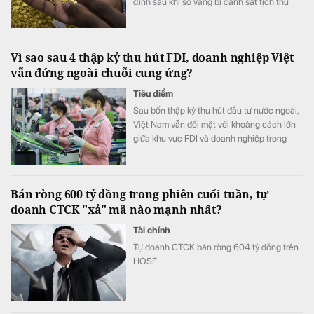
đình sau khi số vàng bị cảnh sát tịch thu
vào năm 1998.
Vì sao sau 4 thập kỷ thu hút FDI, doanh nghiệp Việt
vẫn đứng ngoài chuỗi cung ứng?
Tiêu điểm
Sau bốn thập kỷ thu hút đầu tư nước ngoài,
Việt Nam vẫn đối mặt với khoảng cách lớn
giữa khu vực FDI và doanh nghiệp trong
nước. Theo bà Bùi Thu Thủy, Nghị quyết 10-
NQ/TW đặt mục tiêu tháo gỡ "điểm nghẽn"
này bằng những giải pháp vượt trội nhằm
Bán ròng 600 tỷ đồng trong phiên cuối tuần, tự
nâng cao năng lực hấp thụ và thúc đẩy liên
doanh CTCK "xả" mã nào mạnh nhất?
kết giữa hai khu vực.
Tài chính
Tự doanh CTCK bán ròng 604 tỷ đồng trên
HOSE.