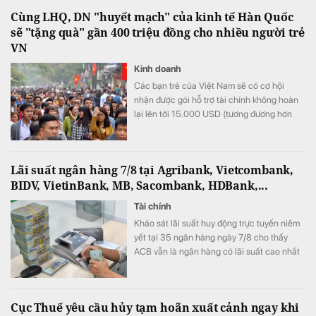
Cùng LHQ, DN "huyết mạch" của kinh tế Hàn Quốc
sẽ "tặng quà" gần 400 triệu đồng cho nhiều người trẻ
VN
Kinh doanh
Các bạn trẻ của Việt Nam sẽ có cơ hội
nhận được gói hỗ trợ tài chính không hoàn
lại lên tới 15.000 USD (tương đương hơn
393 triệu đồng) khi tham gia chương trình
này.
Lãi suất ngân hàng 7/8 tại Agribank, Vietcombank,
BIDV, VietinBank, MB, Sacombank, HDBank,...
Tài chính
Khảo sát lãi suất huy động trực tuyến niêm
yết tại 35 ngân hàng ngày 7/8 cho thấy
ACB vẫn là ngân hàng có lãi suất cao nhất
với 7,8%/năm cho kỳ hạn 12 tháng, trong khi
LPBank duy trì mức 7,3%/năm và có 8 ngân
hàng niêm yết lãi suất từ 7%/năm trở lên.
Cục Thuế yêu cầu hủy tạm hoãn xuất cảnh ngay khi