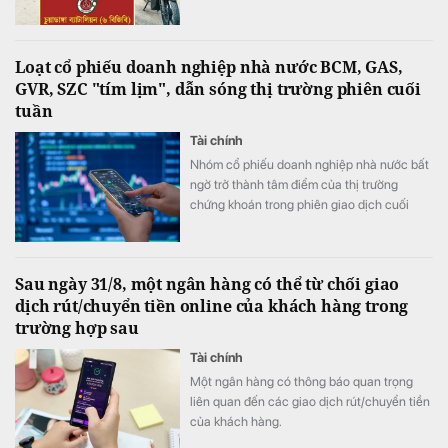
Loạt cổ phiếu doanh nghiệp nhà nước BCM, GAS,
GVR, SZC "tím lịm", dẫn sóng thị trường phiên cuối
tuần
Tài chính
Nhóm cổ phiếu doanh nghiệp nhà nước bất
ngờ trở thành tâm điểm của thị trường
chứng khoán trong phiên giao dịch cuối
tuần (7/8) khi dòng tiền đổ mạnh vào hàng
loạt mã vốn hóa lớn, giúp nhiều cổ phiếu
đồng loạt tăng kịch trần và đưa VN-Index
Sau ngày 31/8, một ngân hàng có thể từ chối giao
đảo chiều tăng điểm sau khi mở cửa trong
dịch rút/chuyển tiền online của khách hàng trong
sắc đỏ.
trường hợp sau
Tài chính
Một ngân hàng có thông báo quan trọng
liên quan đến các giao dịch rút/chuyển tiền
của khách hàng.