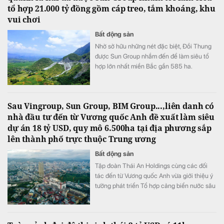
tổ hợp 21.000 tỷ đồng gồm cáp treo, tắm khoáng, khu
vui chơi
Bất động sản
Nhờ sở hữu những nét đặc biệt, Đồi Thung
được Sun Group nhắm đến để làm siêu tổ
hợp lớn nhất miền Bắc gần 585 ha.
Sau Vingroup, Sun Group, BIM Group...,liên danh có
nhà đầu tư đến từ Vương quốc Anh đề xuất làm siêu
dự án 18 tỷ USD, quy mô 6.500ha tại địa phương sắp
lên thành phố trực thuộc Trung ương
Bất động sản
Tập đoàn Thái An Holdings cùng các đối
tác đến từ Vương quốc Anh vừa giới thiệu ý
tưởng phát triển Tổ hợp cảng biển nước sâu
và đô thị công nghiệp sinh thái Hải Hà tại
Khu kinh tế cửa khẩu Móng Cái, tỉnh Quảng
Ninh.