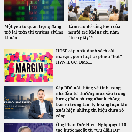
Một yếu tố quan trọng đang
Làm sao để sáng kiến của
trở lại trên thị trường chứng
người trẻ không chỉ nằm
khoán
“trên giấy”?
HOSE cập nhật danh sách cắt
margin, gồm loạt cổ phiếu “hot”
HVN, DGC, DMX...
Sếp BĐS nói thẳng về tình trạng
nhà đầu tư thường mua vào trong
hưng phấn nhưng nhanh chóng
bán ra trong tâm lý hoảng loạn khi
xuất hiện những tín hiệu chưa rõ
ràng
Ông Phan Đức Hiếu: Nghị quyết 10
tạo bước ngoặt từ "ưu đãi FDI"