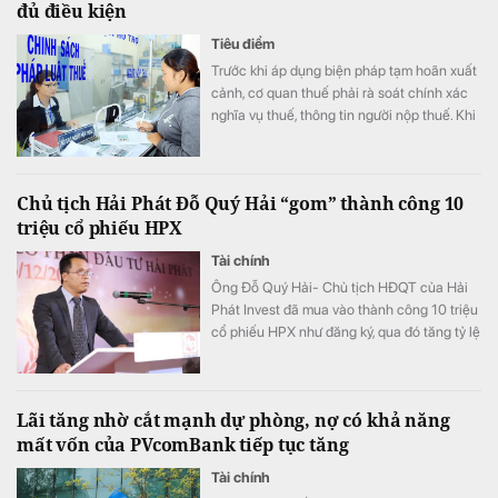
đủ điều kiện
Tiêu điểm
Trước khi áp dụng biện pháp tạm hoãn xuất
cảnh, cơ quan thuế phải rà soát chính xác
nghĩa vụ thuế, thông tin người nộp thuế. Khi
người nộp thuế đáp ứng điều kiện, việc hủy
bỏ tạm hoãn xuất cảnh phải được thực hiện
ngay.
Chủ tịch Hải Phát Đỗ Quý Hải “gom” thành công 10
triệu cổ phiếu HPX
Tài chính
Ông Đỗ Quý Hải- Chủ tịch HĐQT của Hải
Phát Invest đã mua vào thành công 10 triệu
cổ phiếu HPX như đăng ký, qua đó tăng tỷ lệ
sở hữu lên mức 16,71% vốn.
Lãi tăng nhờ cắt mạnh dự phòng, nợ có khả năng
mất vốn của PVcomBank tiếp tục tăng
Tài chính