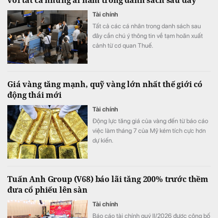
với tất cả những ai nằm trong danh sách sau đây
Tài chính
Tất cả các cá nhân trong danh sách sau
đây cần chú ý thông tin về tạm hoãn xuất
cảnh từ cơ quan Thuế.
Giá vàng tăng mạnh, quỹ vàng lớn nhất thế giới có
động thái mới
Tài chính
Động lực tăng giá của vàng đến từ báo cáo
việc làm tháng 7 của Mỹ kém tích cực hơn
dự kiến.
Tuấn Anh Group (V68) báo lãi tăng 200% trước thềm
đưa cổ phiếu lên sàn
Tài chính
Báo cáo tài chính quý II/2026 được công bố