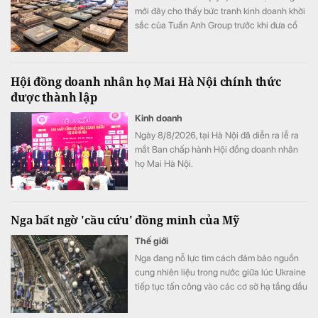
mới đây cho thấy bức tranh kinh doanh khởi
sắc của Tuấn Anh Group trước khi đưa cổ
phiếu V68 lên sàn chứng khoán.
Hội đồng doanh nhân họ Mai Hà Nội chính thức
được thành lập
Kinh doanh
Ngày 8/8/2026, tại Hà Nội đã diễn ra lễ ra
mắt Ban chấp hành Hội đồng doanh nhân
họ Mai Hà Nội.
Nga bất ngờ 'cầu cứu' đồng minh của Mỹ
Thế giới
Nga đang nỗ lực tìm cách đảm bảo nguồn
cung nhiên liệu trong nước giữa lúc Ukraine
tiếp tục tấn công vào các cơ sở hạ tầng dầu
khí nước này.