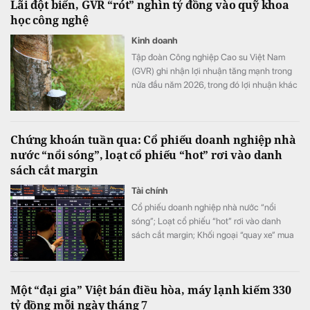
Lãi đột biến, GVR “rót” nghìn tỷ đồng vào quỹ khoa
học công nghệ
Kinh doanh
Tập đoàn Công nghiệp Cao su Việt Nam
(GVR) ghi nhận lợi nhuận tăng mạnh trong
nửa đầu năm 2026, trong đó lợi nhuận khác
đóng góp đáng kể. Đáng chú ý, chi phí
nghiên cứu khoa học và công nghệ trong
quý II tăng hơn 145 lần, kéo quỹ phát triển
Chứng khoán tuần qua: Cổ phiếu doanh nghiệp nhà
khoa học và công nghệ của tập đoàn lên
nước “nổi sóng”, loạt cổ phiếu “hot” rơi vào danh
hơn 1.710 tỷ đồng.
sách cắt margin
Tài chính
Cổ phiếu doanh nghiệp nhà nước “nổi
sóng”; Loạt cổ phiếu “hot” rơi vào danh
sách cắt margin; Khối ngoại “quay xe” mua
ròng trở lại; Chứng khoán khó nhằn, tài
khoản mở mới giảm mạnh, …
Một “đại gia” Việt bán điều hòa, máy lạnh kiếm 330
tỷ đồng mỗi ngày tháng 7