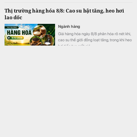
Thị trường hàng hóa 8/8: Cao su bật tăng, heo hơi
lao dốc
Ngành hàng
Giá hàng hóa ngày 8/8 phân hóa rõ nét khi,
cao su thế giới đồng loạt tăng, trong khi heo
hơi tiếp tục mất giá
Công an thông báo khẩn đến người dùng VNeID thực
hiện giao dịch chuyển khoản sau
Tài chính
Công an khuyến cáo người dân không
chuyển khoản theo yêu cầu của cuộc gọi
mạo danh.
Trung Quốc: Tịch thu 46,4 kg vàng gồm nhiều thỏi
vàng lớn nhỏ, trị giá hơn 14,7 tỷ đồng của một