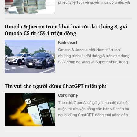
phiếu tỷ lệ 15% và quyền mua cổ phiếu với
tỷ lệ 10:1.
Omoda & Jaecoo triển khai loạt ưu đãi tháng 8, giá
Omoda C5 từ 459,1 triệu đồng
Kinh doanh
Omoda & Jaecoo Việt Nam triển khai
chương trình ưu đãi tháng 8 trên các dòng
SUV động cơ xăng và Super Hybrid, trong
đó một số mẫu được hỗ trợ chi phí nhiên
liệu trong nhiều năm và hỗ trợ lãi suất trong
12 tháng đầu.
Tin vui cho người dùng ChatGPT miễn phí
Công nghệ
Theo đó, OpenAI sẽ gỡ giới hạn độ dài của
cuộc trò chuyện bằng văn bản với toàn bộ
người dùng ChatGPT, đồng thời nâng cấp
các mô hình mặc định.