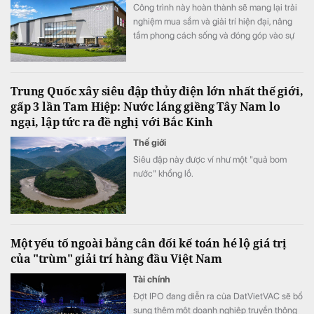
Công trình này hoàn thành sẽ mang lại trải
nghiệm mua sắm và giải trí hiện đại, nâng
tầm phong cách sống và đóng góp vào sự
phát triển kinh tế – xã hội của cộng đồng
địa phương.
Trung Quốc xây siêu đập thủy điện lớn nhất thế giới,
gấp 3 lần Tam Hiệp: Nước láng giềng Tây Nam lo
ngại, lập tức ra đề nghị với Bắc Kinh
Thế giới
Siêu đập này được ví như một "quả bom
nước" khổng lồ.
Một yếu tố ngoài bảng cân đối kế toán hé lộ giá trị
của "trùm" giải trí hàng đầu Việt Nam
Tài chính
Đợt IPO đang diễn ra của DatVietVAC sẽ bổ
sung thêm một doanh nghiệp truyền thông