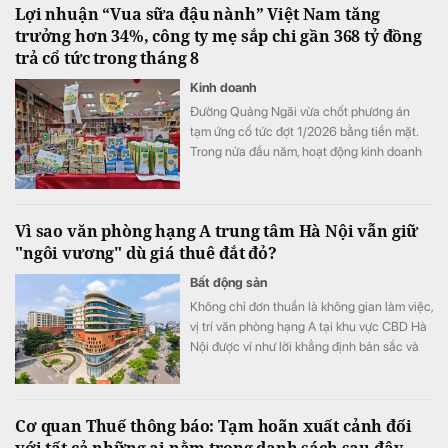
Lợi nhuận “Vua sữa đậu nành” Việt Nam tăng
trưởng hơn 34%, công ty mẹ sắp chi gần 368 tỷ đồng
trả cổ tức trong tháng 8
Kinh doanh
Đường Quảng Ngãi vừa chốt phương án
tạm ứng cổ tức đợt 1/2026 bằng tiền mặt.
Trong nửa đầu năm, hoạt động kinh doanh
của doanh nghiệp tiếp tục tăng trưởng với
mảng sữa đậu nành là điểm sáng.
Vì sao văn phòng hạng A trung tâm Hà Nội vẫn giữ
"ngôi vương" dù giá thuê đắt đỏ?
Bất động sản
Không chỉ đơn thuần là không gian làm việc,
vị trí văn phòng hạng A tại khu vực CBD Hà
Nội được ví như lời khẳng định bản sắc và
uy tín thương hiệu. Mặc cho xu hướng dịch
chuyển ra vùng ven, hệ sinh thái thương mại
cùng khả năng kết nối hoàn hảo tiếp tục
Cơ quan Thuế thông báo: Tạm hoãn xuất cảnh đối
biến khu vực trung tâm thành lựa chọn hàng
đầu của các tập đoàn đa quốc gia.