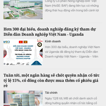
Công ty Cổ phần Nông nghiệp BAF Việt
Nam (HoSE: BAF) đang liên tục có những
động thái huy động vốn trong bối cảnh lợi
nhuận của doanh nghiệp "đi lùi" so với cùng
kỳ năm 2025.
Hơn 300 đại biểu, doanh nghiệp đăng ký tham dự
Diễn đàn Doanh nghiệp Việt Nam - Uganda
Kinh doanh
Hơn 300 đại biểu, doanh nghiệp Việt Nam
và Uganda đã đăng ký tham dự Diễn đàn
Doanh nghiệp Việt Nam - Uganda - Viên
ngọc Châu Phi (The Pearl of Africa –
Uganda Business Forum & Expo Vietnam
Chapter) năm 2026.
Tuần tới, một ngân hàng sẽ chốt quyền nhận cổ tức
tỷ lệ 15%, cổ đông còn được mua thêm cổ phiếu giá
rẻ
Tài chính
Ngày 12/8 tới, MB sẽ chốt danh sách cổ
đông hưởng quyền nhận cổ tức bằng cổ