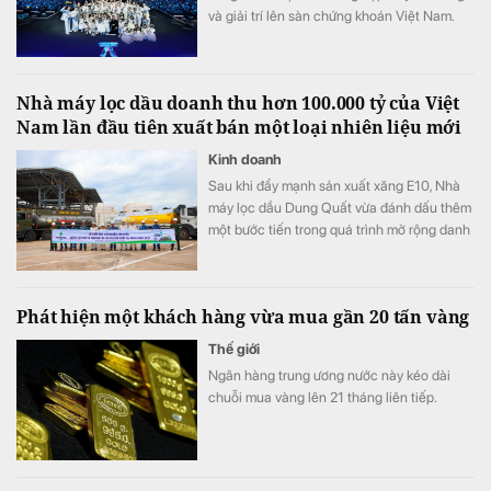
và giải trí lên sàn chứng khoán Việt Nam.
Khác với nhiều doanh nghiệp truyền thống,
phần lớn giá trị của DatVietVAC không đến
từ nhà máy, hàng tồn kho hay tài sản cố
Nhà máy lọc dầu doanh thu hơn 100.000 tỷ của Việt
định, mà từ các tài sản sở hữu trí tuệ (IP) -
Nam lần đầu tiên xuất bán một loại nhiên liệu mới
nhóm tài sản gần như chưa được phản ánh
đầy đủ trên bảng cân đối kế toán.
Kinh doanh
Sau khi đẩy mạnh sản xuất xăng E10, Nhà
máy lọc dầu Dung Quất vừa đánh dấu thêm
một bước tiến trong quá trình mở rộng danh
mục sản phẩm năng lượng xanh.
Phát hiện một khách hàng vừa mua gần 20 tấn vàng
Thế giới
Ngân hàng trung ương nước này kéo dài
chuỗi mua vàng lên 21 tháng liên tiếp.