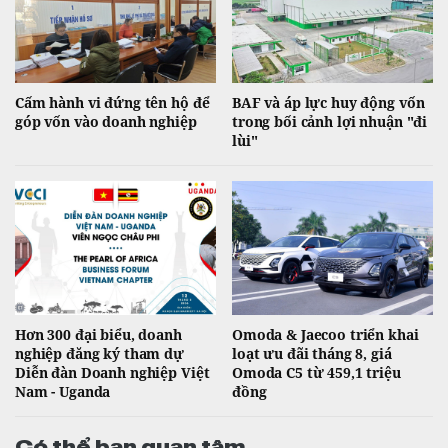
Cấm hành vi đứng tên hộ để
BAF và áp lực huy động vốn
góp vốn vào doanh nghiệp
trong bối cảnh lợi nhuận "đi
lùi"
Hơn 300 đại biểu, doanh
Omoda & Jaecoo triển khai
nghiệp đăng ký tham dự
loạt ưu đãi tháng 8, giá
Diễn đàn Doanh nghiệp Việt
Omoda C5 từ 459,1 triệu
Nam - Uganda
đồng
Có thể bạn quan tâm