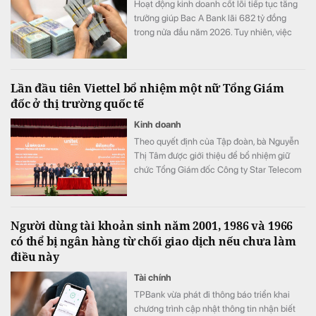
Hoạt động kinh doanh cốt lõi tiếp tục tăng
trưởng giúp Bac A Bank lãi 682 tỷ đồng
trong nửa đầu năm 2026. Tuy nhiên, việc
đẩy mạnh trích lập dự phòng cùng tiền gửi
khách hàng sụt giảm trở thành những điểm
đáng chú ý trong bức tranh tài chính của
Lần đầu tiên Viettel bổ nhiệm một nữ Tổng Giám
ngân hàng.
đốc ở thị trường quốc tế
Kinh doanh
Theo quyết định của Tập đoàn, bà Nguyễn
Thị Tâm được giới thiệu để bổ nhiệm giữ
chức Tổng Giám đốc Công ty Star Telecom
(Unitel). Ông Trần Trung Hưng được bổ
nhiệm giữ chức Tổng Giám đốc Tổng Công
ty Cổ phần Công trình Viettel (VCC).
Người dùng tài khoản sinh năm 2001, 1986 và 1966
có thể bị ngân hàng từ chối giao dịch nếu chưa làm
điều này
Tài chính
TPBank vừa phát đi thông báo triển khai
chương trình cập nhật thông tin nhận biết