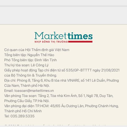
Thế giới
Doanh nghiệp Nga từng tuyên bố phát hiện
mỏ khí tự nhiên ngoài khơi quốc đảo này
vào năm 2017.
Con gái sinh năm 2004 của ông Nguyễn Thanh Sơn
muốn chi tiền tỷ mua cổ phiếu
Tài chính
Trước giao dịch vị này đang nắm 2.154 СР
(0,01% vốn).
Cách công nghệ củng cố nền tảng tăng trưởng mạnh
mẽ của VPBank
Tài chính
Công nghệ và quản trị rủi ro đang trở thành
những trụ cột quan trọng trong chiến lược