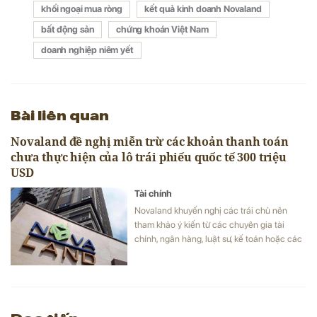
khối ngoại mua ròng
kết quả kinh doanh Novaland
bất động sản
chứng khoán Việt Nam
doanh nghiệp niêm yết
Bài liên quan
Novaland đề nghị miễn trừ các khoản thanh toán
chưa thực hiện của lô trái phiếu quốc tế 300 triệu
USD
Tài chính
Novaland khuyến nghị các trái chủ nên
tham khảo ý kiến từ các chuyên gia tài
chính, ngân hàng, luật sư, kế toán hoặc các
đơn vị tư vấn độc lập trước khi đưa ra quyết
định, bao gồm cả việc đánh giá các tác
động về thuế và quyền lợi liên quan.