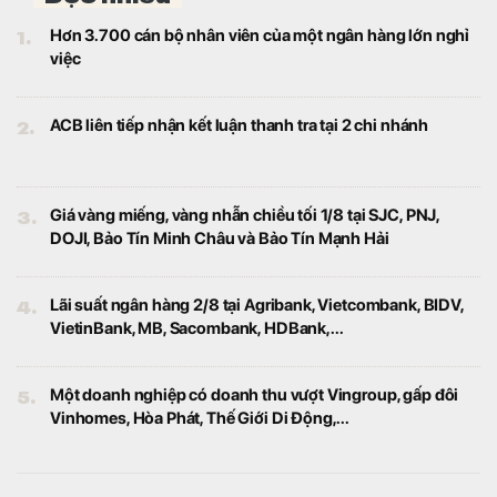
Hải Phòng - Hạ Long
Bất động sản
Dự án VSIP Quảng Ninh có quy mô 448 ha,
tổng mức đầu tư hơn 5.800 tỷ đồng, dự kiến
triển khai trong 2026 - 2028 và đưa vào
hoạt động từ 2029.
PNJ nói gì về thời điểm hoạt động kinh doanh phục
hồi?
Tài chính
Lũy kế 6 tháng đầu năm 2026, doanh thu
thuần của PNJ đạt 25.729 tỷ đồng, tăng
49,4% so với cùng kỳ; lợi nhuận sau thuế
đạt 1.185 tỷ đồng, tăng 6,3%.
Phát hiện mỏ khí đốt tại quốc đảo xa xôi, doanh
nghiệp Nga bị nước sở tại hủy luôn thỏa thuận khai
thác