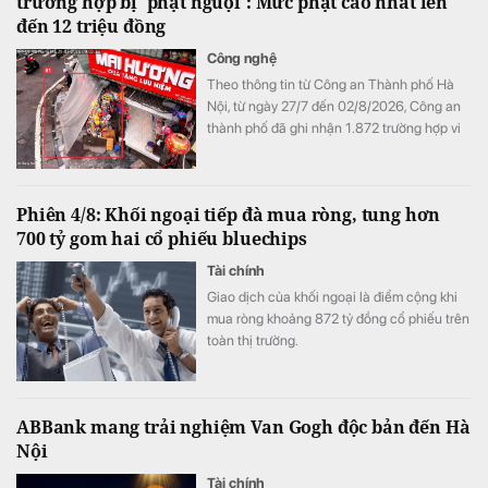
trường hợp bị 'phạt nguội': Mức phạt cao nhất lên
đến 12 triệu đồng
Công nghệ
Theo thông tin từ Công an Thành phố Hà
Nội, từ ngày 27/7 đến 02/8/2026, Công an
thành phố đã ghi nhận 1.872 trường hợp vi
phạm thông qua hình ảnh phục vụ công tác
xử lý "phạt nguội"; đồng thời tiếp tục thử
nghiệm thiết bị bay không người lái nhằm
Phiên 4/8: Khối ngoại tiếp đà mua ròng, tung hơn
nâng cao hiệu quả giám sát trật tự giao
700 tỷ gom hai cổ phiếu bluechips
thông, trật tự đô thị trên địa bàn Thành phố.
Tài chính
Giao dịch của khối ngoại là điểm cộng khi
mua ròng khoảng 872 tỷ đồng cổ phiếu trên
toàn thị trường.
ABBank mang trải nghiệm Van Gogh độc bản đến Hà
Nội
Tài chính