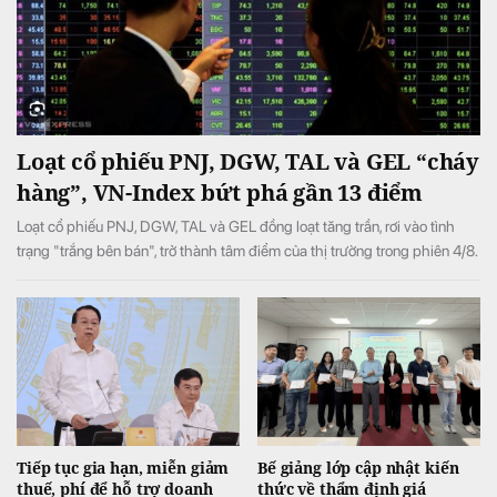
Loạt cổ phiếu PNJ, DGW, TAL và GEL “cháy
hàng”, VN-Index bứt phá gần 13 điểm
Loạt cổ phiếu PNJ, DGW, TAL và GEL đồng loạt tăng trần, rơi vào tình
trạng "trắng bên bán", trở thành tâm điểm của thị trường trong phiên 4/8.
Tiếp tục gia hạn, miễn giảm
Bế giảng lớp cập nhật kiến
thuế, phí để hỗ trợ doanh
thức về thẩm định giá