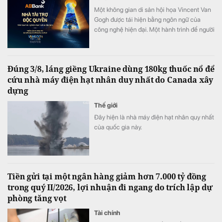
Một không gian di sản hội họa Vincent Van
Gogh được tái hiện bằng ngôn ngữ của
công nghệ hiện đại. Một hành trình để người
xem không chỉ ngắm nhìn nghệ thuật mà
còn thực sự “bước vào” những kiệt tác nổi
tiếng. Tài trợ độc quyền Van Gogh Timeless,
Đúng 3/8, láng giềng Ukraine dùng 180kg thuốc nổ để
ABBank đồng hành kiến tạo một hành trình
cứu nhà máy điện hạt nhân duy nhất do Canada xây
trải nghiệm hạnh phúc độc bản, khó quên
dựng
đến công chúng.
Thế giới
Đây hiện là nhà máy điện hạt nhân quy nhất
của quốc gia này.
Tiền gửi tại một ngân hàng giảm hơn 7.000 tỷ đồng
trong quý II/2026, lợi nhuận đi ngang do trích lập dự
phòng tăng vọt
Tài chính