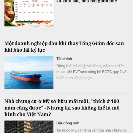
su khởi sắc, heo hơi giảm nhẹ
Một doanh nghiệp dầu khí thay Tổng Giám đốc sau
khi báo lãi kỷ lục
Tài chính
Động thái bổ nhiệm nhân sự cấp cao diễn
ra sau khi PVTrans công bố BCTC quý 2 với
nhiều con số tích cực.
Nhà chung cư ở Mỹ sở hữu mãi mãi, "thích ở 100
năm cũng được" - Nhưng tại sao không thể là mô
hình cho Việt Nam?
Bất động sản
Tại nước Mỹ, có hàng vạn tòa nhà chung cư