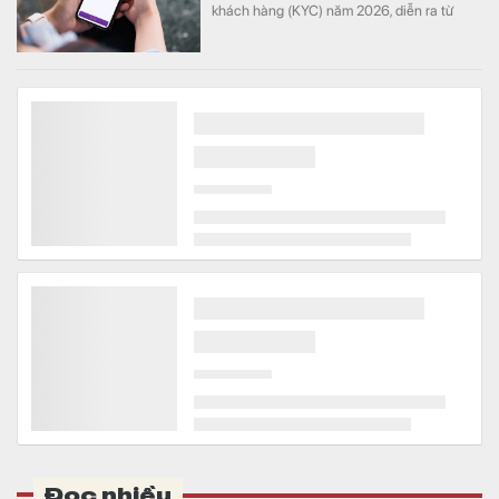
khách hàng (KYC) năm 2026, diễn ra từ
ngày 1/8 đến hết 31/8.
Tình cảnh chưa từng có tại Nga trong 24 năm
Thế giới
Các cuộc không kích của Ukraine khiến cơ
sở hạ tầng dầu khí Nga bị hư hại nghiêm
trọng.
Đảm bảo tiến độ các dự án trọng điểm quốc gia
Bất động sản
Theo Báo Chính phủ, chiều 3/8, Thủ tướng
Chính phủ Lê Minh Hưng chủ trì phiên họp
Chính phủ thường kỳ tháng 7/2026.
VSIP làm khu công nghiệp 5.800 tỷ đồng cạnh cao tốc