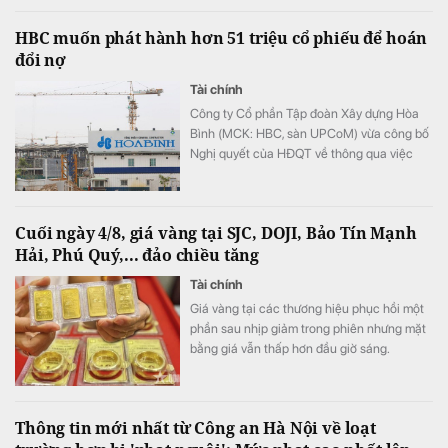
HBC muốn phát hành hơn 51 triệu cổ phiếu để hoán
đổi nợ
Tài chính
Công ty Cổ phần Tập đoàn Xây dựng Hòa
Bình (MCK: HBC, sàn UPCoM) vừa công bố
Nghị quyết của HĐQT về thông qua việc
triển khai phương án phát hành cổ phiếu để
hoán đổi nợ.
Cuối ngày 4/8, giá vàng tại SJC, DOJI, Bảo Tín Mạnh
Hải, Phú Quý,... đảo chiều tăng
Tài chính
Giá vàng tại các thương hiệu phục hồi một
phần sau nhịp giảm trong phiên nhưng mặt
bằng giá vẫn thấp hơn đầu giờ sáng.
Thông tin mới nhất từ Công an Hà Nội về loạt