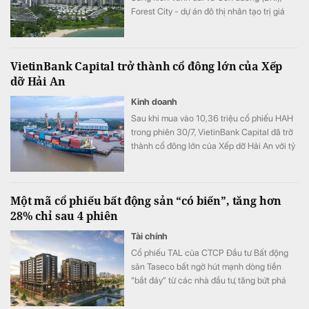
Forest City - dự án đô thị nhân tạo trị giá
100 tỷ USD của Trung Quốc tại Malaysia -
đang đối mặt hàng loạt bê bối.
VietinBank Capital trở thành cổ đông lớn của Xếp
dỡ Hải An
Kinh doanh
Sau khi mua vào 10,36 triệu cổ phiếu HAH
trong phiên 30/7, VietinBank Capital đã trở
thành cổ đông lớn của Xếp dỡ Hải An với tỷ
lệ sở hữu 9,56% vốn.
Một mã cổ phiếu bất động sản “có biến”, tăng hơn
28% chỉ sau 4 phiên
Tài chính
Cổ phiếu TAL của CTCP Đầu tư Bất động
sản Taseco bất ngờ hút mạnh dòng tiền
“bắt đáy” từ các nhà đầu tư, tăng bứt phá
hơn 28% chỉ trong 4 phiên gần nhất.