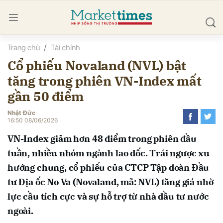
Trang chủ
Tài chính
bình luận
Cổ phiếu Novaland (NVL) bật
tăng trong phiên VN-Index mất
gần 50 điểm
Nhật Đức
16:50 08/06/2026
VN-Index giảm hơn 48 điểm trong phiên đầu
Hủy
G
tuần, nhiều nhóm ngành lao dốc. Trái ngược xu
hướng chung, cổ phiếu của CTCP Tập đoàn Đầu
tư Địa ốc No Va (Novaland, mã: NVL) tăng giá nhờ
lực cầu tích cực và sự hỗ trợ từ nhà đầu tư nước
ngoài.