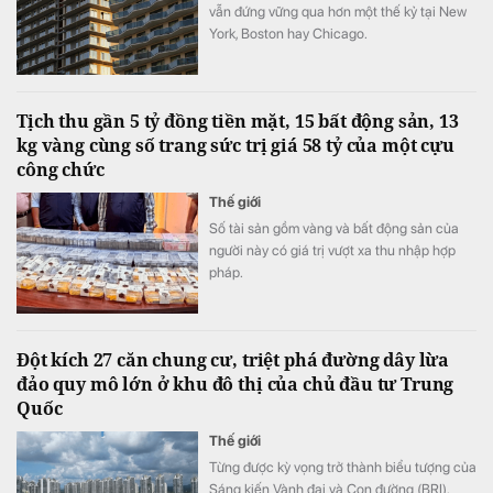
vẫn đứng vững qua hơn một thế kỷ tại New
York, Boston hay Chicago.
Tịch thu gần 5 tỷ đồng tiền mặt, 15 bất động sản, 13
kg vàng cùng số trang sức trị giá 58 tỷ của một cựu
công chức
Thế giới
Số tài sản gồm vàng và bất động sản của
người này có giá trị vượt xa thu nhập hợp
pháp.
Đột kích 27 căn chung cư, triệt phá đường dây lừa
đảo quy mô lớn ở khu đô thị của chủ đầu tư Trung
Quốc
Thế giới
Từng được kỳ vọng trở thành biểu tượng của
Sáng kiến Vành đai và Con đường (BRI),