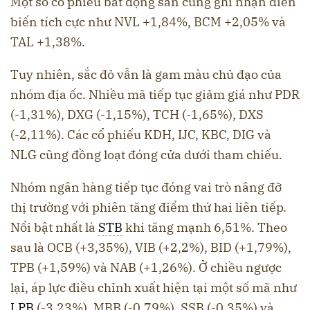
Một số cổ phiếu bất động sản cũng ghi nhận diễn
biến tích cực như NVL +1,84%, BCM +2,05% và
TAL +1,38%.
Tuy nhiên, sắc đỏ vẫn là gam màu chủ đạo của
nhóm địa ốc. Nhiều mã tiếp tục giảm giá như PDR
(-1,31%), DXG (-1,15%), TCH (-1,65%), DXS
(-2,11%). Các cổ phiếu KDH, IJC, KBC, DIG và
NLG cũng đồng loạt đóng cửa dưới tham chiếu.
Nhóm ngân hàng tiếp tục đóng vai trò nâng đỡ
thị trường với phiên tăng điểm thứ hai liên tiếp.
Nổi bật nhất là
STB
khi tăng mạnh 6,51%. Theo
sau là OCB (+3,35%), VIB (+2,2%), BID (+1,79%),
TPB (+1,59%) và NAB (+1,26%). Ở chiều ngược
lại, áp lực điều chỉnh xuất hiện tại một số mã như
LPB
(-3,23%), MBB (-0,79%), SSB (-0,35%) và