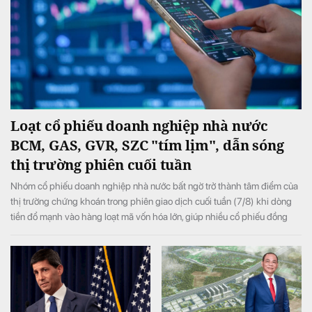
Loạt cổ phiếu doanh nghiệp nhà nước
BCM, GAS, GVR, SZC "tím lịm", dẫn sóng
thị trường phiên cuối tuần
Nhóm cổ phiếu doanh nghiệp nhà nước bất ngờ trở thành tâm điểm của
thị trường chứng khoán trong phiên giao dịch cuối tuần (7/8) khi dòng
tiền đổ mạnh vào hàng loạt mã vốn hóa lớn, giúp nhiều cổ phiếu đồng
loạt tăng kịch trần và đưa VN-Index đảo chiều tăng điểm sau khi mở cửa
trong sắc đỏ.