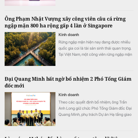
Ông Phạm Nhật Vượng xây công viên câu cá rừng
ngập mặn 800 ha rộng gấp 4 lần ở Singapore
Kinh doanh
Rừng ngập mặn hiện nay đang được nhiều
quốc gia coi là tài sản sinh thái quan trọng.
Tại Việt Nam, một công viên rừng ngập mặn
quy mô khoảng 800 ha đang được quy
hoạch trong đại đô thị Hạ Long Xanh,
Quảng Ninh.
Đại Quang Minh bất ngờ bổ nhiệm 2 Phó Tổng Giám
đốc mới
Kinh doanh
Theo các quyết định bổ nhiệm, ông Trần
Anh Long giữ chức Phó Tổng Giám đốc Đại
Quang Minh, phụ trách Dự án Hạ tầng giao
thông; ông Nguyễn Phi Hùng giữ chức Phó
Tổng Giám đốc Đại Quang Minh, phụ trách
Thi công xây dựng Bất động sản & Khu đô