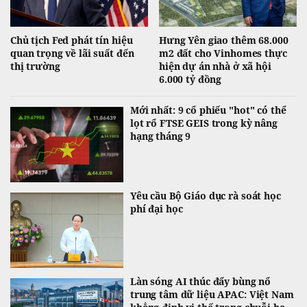
Chủ tịch Fed phát tín hiệu
Hưng Yên giao thêm 68.000
quan trọng về lãi suất đến
m2 đất cho Vinhomes thực
thị trường
hiện dự án nhà ở xã hội
6.000 tỷ đồng
Mới nhất: 9 cổ phiếu "hot" có thể
lọt rổ FTSE GEIS trong kỳ nâng
hạng tháng 9
Yêu cầu Bộ Giáo dục rà soát học
phí đại học
Làn sóng AI thúc đẩy bùng nổ
trung tâm dữ liệu APAC: Việt Nam