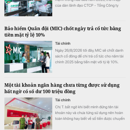
của dàn lãnh đạo CTCP - Tổng Công ty
Phân bón Dầu khí Cà Mau (Đạm Cà Mau,
HoSE: DCM) cũng tăng vọt so với cùng kỳ
năm trước. Có lãnh đạo nhận thù lao hơn 4
Bảo hiểm Quân đội (MIC) chốt ngày trả cổ tức bằng
tỷ đồng chỉ sau 6 tháng, đặc biệt có trường
tiền mặt tỷ lệ 10%
hợp bình quân vượt 1 tỷ đồng mỗi tháng.
Tài chính
Ngày 26/8/2026 tới đây, MIC sẽ chốt danh
sách cổ đông để chi trả cổ tức cho năm tài
chính 2025 bằng tiền mặt với tỷ lệ 10%.
Một tài khoản ngân hàng chưa từng được sử dụng
bất ngờ có số dư 100 triệu đồng
Tài chính
Chị T. bất ngờ khi biết mình đứng tên tài
khoản này và chưa từng sử dụng nên hoàn
toàn không hay biết về số tiền được chuyển
khoản vào.