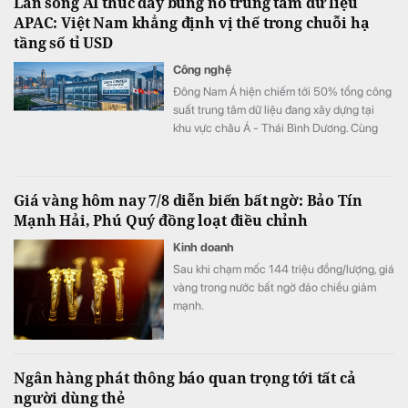
Làn sóng AI thúc đẩy bùng nổ trung tâm dữ liệu
thị - Khu công nghiệp.
APAC: Việt Nam khẳng định vị thế trong chuỗi hạ
tầng số tỉ USD
Công nghệ
Đông Nam Á hiện chiếm tới 50% tổng công
suất trung tâm dữ liệu đang xây dựng tại
khu vực châu Á - Thái Bình Dương. Cùng
với sự bứt phá của Malaysia và Thái Lan,
Việt Nam cũng đang thu hút sự chú ý mạnh
mẽ từ các “ông lớn” hyperscale và AI toàn
Giá vàng hôm nay 7/8 diễn biến bất ngờ: Bảo Tín
cầu với nguồn cung tương lai tại TP.HCM
Mạnh Hải, Phú Quý đồng loạt điều chỉnh
đạt 68MW cùng nhiều thỏa thuận đầu tư
quy mô lớn.
Kinh doanh
Sau khi chạm mốc 144 triệu đồng/lượng, giá
vàng trong nước bất ngờ đảo chiều giảm
mạnh.
Ngân hàng phát thông báo quan trọng tới tất cả
người dùng thẻ