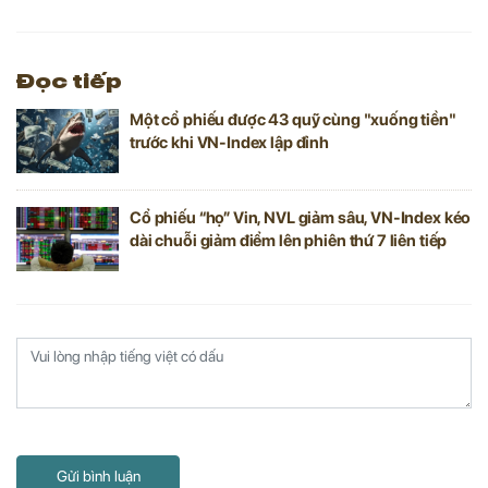
Đọc tiếp
Một cổ phiếu được 43 quỹ cùng "xuống tiền"
trước khi VN-Index lập đỉnh
Cổ phiếu “họ” Vin, NVL giảm sâu, VN-Index kéo
dài chuỗi giảm điểm lên phiên thứ 7 liên tiếp
Gửi bình luận