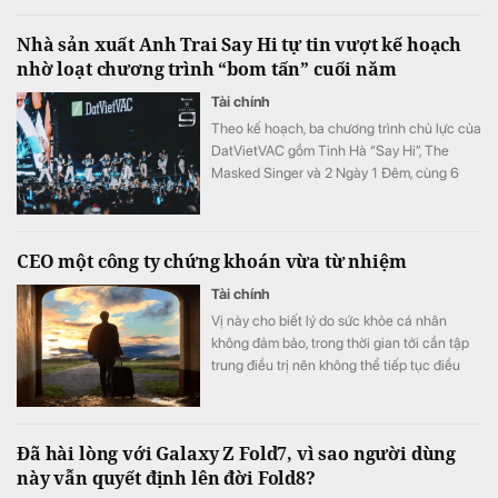
Nhà sản xuất Anh Trai Say Hi tự tin vượt kế hoạch
nhờ loạt chương trình “bom tấn” cuối năm
Tài chính
Theo kế hoạch, ba chương trình chủ lực của
DatVietVAC gồm Tinh Hà “Say Hi”, The
Masked Singer và 2 Ngày 1 Đêm, cùng 6
concert đều được lên lịch phát sóng từ nửa
cuối năm.
CEO một công ty chứng khoán vừa từ nhiệm
Tài chính
Vị này cho biết lý do sức khỏe cá nhân
không đảm bảo, trong thời gian tới cần tập
trung điều trị nên không thể tiếp tục điều
hành.
Đã hài lòng với Galaxy Z Fold7, vì sao người dùng
này vẫn quyết định lên đời Fold8?