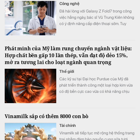
Công nghệ
Đã hài lòng với Galaxy Z Fold7 trong công
việc hằng ngày, bác sĩ Vũ Trung Kiên không
có ý định nâng cấp điện thoại sớm. Tuy
nhiên, Galaxy Z Fold8 vẫn khiến anh quyết
định đặt cọc sớm sau khi ra mắt nhờ những
thay đổi đánh trúng nhu cầu sử dụng thực
Phát minh của Mỹ làm rung chuyển ngành vật liệu:
tế.
Hợp chất bền gấp 10 lần thép, vẫn đạt độ dẻo 15%,
mở ra tương lai cho loạt ngành quan trọng
Thế giới
Các kỹ sư tại Đại học Purdue của Mỹ đã
phát triển thành công một loại hợp kim vừa
có độ bền cực cao vừa có khả năng chịu
biến dạng tốt.
Vinamilk sắp có thêm 8000 con bò
Tài chính
Vinamilk sẽ tiếp tục mở rộng hệ thống trang
trại nhằm đảm bảo nguồn cung sữa tươi