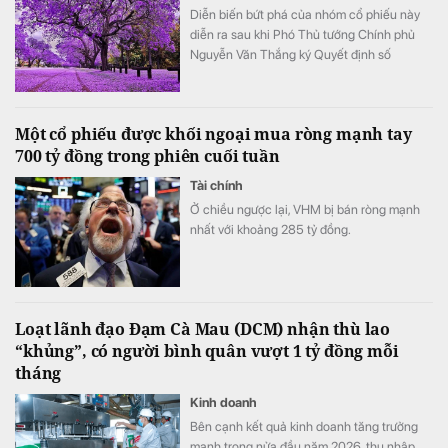
Diễn biến bứt phá của nhóm cổ phiếu này
diễn ra sau khi Phó Thủ tướng Chính phủ
Nguyễn Văn Thắng ký Quyết định số
40/2026/QĐ-TTg ngày 05/8/2026 của Thủ
tướng Chính phủ về tiêu chí phân loại
doanh nghiệp để thực hiện cơ cấu lại vốn
Một cổ phiếu được khối ngoại mua ròng mạnh tay
nhà nước tại doanh nghiệp nhà nước, doanh
700 tỷ đồng trong phiên cuối tuần
nghiệp có vốn nhà nước.
Tài chính
Ở chiều ngược lại, VHM bị bán ròng mạnh
nhất với khoảng 285 tỷ đồng.
Loạt lãnh đạo Đạm Cà Mau (DCM) nhận thù lao
“khủng”, có người bình quân vượt 1 tỷ đồng mỗi
tháng
Kinh doanh
Bên cạnh kết quả kinh doanh tăng trưởng
mạnh trong nửa đầu năm 2026, thu nhập