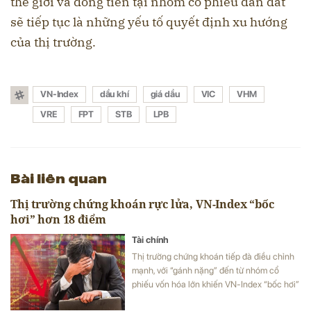
thế giới và dòng tiền tại nhóm cổ phiếu dẫn dắt
sẽ tiếp tục là những yếu tố quyết định xu hướng
của thị trường.
VN-Index
dầu khí
giá dầu
VIC
VHM
VRE
FPT
STB
LPB
Bài liên quan
Thị trường chứng khoán rực lửa, VN-Index “bốc
hơi” hơn 18 điểm
Tài chính
Thị trường chứng khoán tiếp đà điều chỉnh
mạnh, với “gánh nặng” đến từ nhóm cổ
phiếu vốn hóa lớn khiến VN-Index “bốc hơi”
hơn 18 điểm.