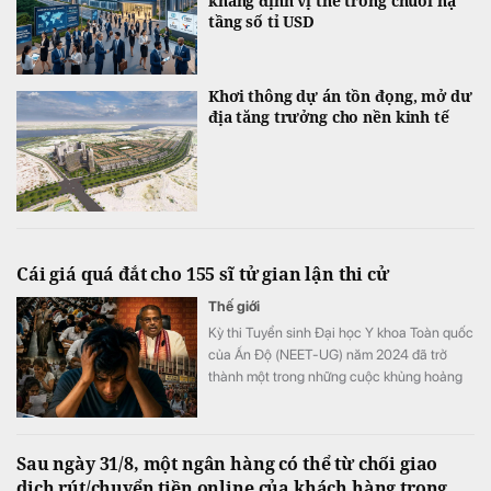
khẳng định vị thế trong chuỗi hạ
tầng số tỉ USD
Khơi thông dự án tồn đọng, mở dư
địa tăng trưởng cho nền kinh tế
Cái giá quá đắt cho 155 sĩ tử gian lận thi cử
Thế giới
Kỳ thi Tuyển sinh Đại học Y khoa Toàn quốc
của Ấn Độ (NEET-UG) năm 2024 đã trở
thành một trong những cuộc khủng hoảng
giáo dục nghiêm trọng nhất trong lịch sử
nước này.
Sau ngày 31/8, một ngân hàng có thể từ chối giao
dịch rút/chuyển tiền online của khách hàng trong