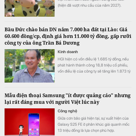
(hiện đã vượt nhu cầu của năm 2027).
Bầu Đức chào bán DN nắm 7.000 ha đất tại Lào: Giá
60.600 đồng/cp, định giá hơn 11.000 tỷ đồng, gấp rưỡi
công ty của ông Trần Bá Dương
Kinh doanh
HGI hiện có vốn điều lệ 1.685 tỷ đồng, nếu
phát hành thành công 18,8 triệu cổ phiếu,
vốn điều lệ của công ty sẽ tăng lên 1.873 tỷ
đồng.
Mẫu điện thoại Samsung "ít được quảng cáo" nhưng
lại rất đáng mua với người Việt lúc này
Công nghệ
Giữa cơn bão giá hiện tại, sự xuất hiện của
Galaxy S25 FE ở phân khúc giá quanh mốc
13 triệu đồng là lựa chọn phù hợp.