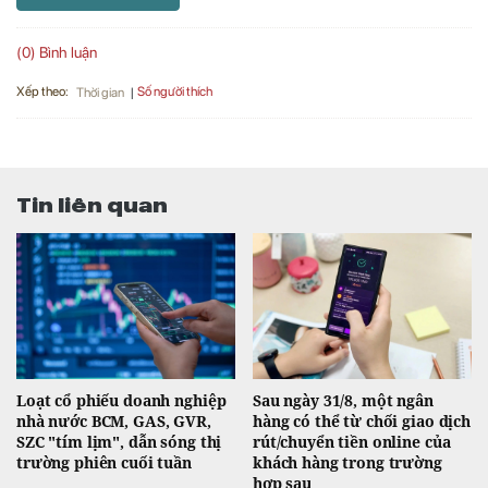
(0) Bình luận
Xếp theo:
Số người thích
Thời gian
Tin liên quan
Loạt cổ phiếu doanh nghiệp
Sau ngày 31/8, một ngân
nhà nước BCM, GAS, GVR,
hàng có thể từ chối giao dịch
SZC "tím lịm", dẫn sóng thị
rút/chuyển tiền online của
trường phiên cuối tuần
khách hàng trong trường
hợp sau