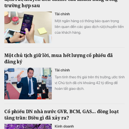
trường hợp sau
Tài chính
Một ngân hàng có thông báo quan trọng
liên quan đến các giao dịch rút/chuyển tiền
của khách hàng.
Một chủ tịch giữ lời, mua hết lượng cổ phiếu đã
đăng ký
Tài chính
Tạm tính theo thị giá trên thị trường, ước tính
vị Chủ tịch đã chi khoảng 42 tỷ đồng để
hoàn tất giao dịch.
Cổ phiếu DN nhà nước GVR, BCM, GAS... đồng loạt
tăng trần: Điều gì đã xảy ra?
Kinh doanh