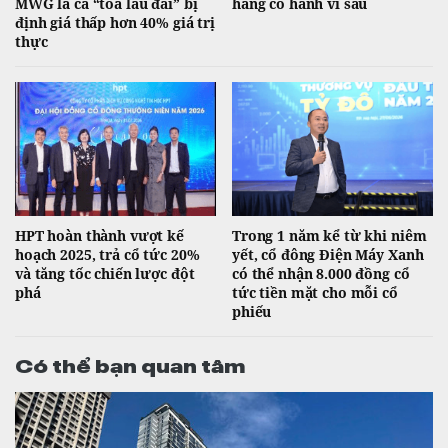
MWG là cả “toà lâu đài” bị
hàng có hành vi sau
định giá thấp hơn 40% giá trị
thực
HPT hoàn thành vượt kế
Trong 1 năm kể từ khi niêm
hoạch 2025, trả cổ tức 20%
yết, cổ đông Điện Máy Xanh
và tăng tốc chiến lược đột
có thể nhận 8.000 đồng cổ
phá
tức tiền mặt cho mỗi cổ
phiếu
Có thể bạn quan tâm