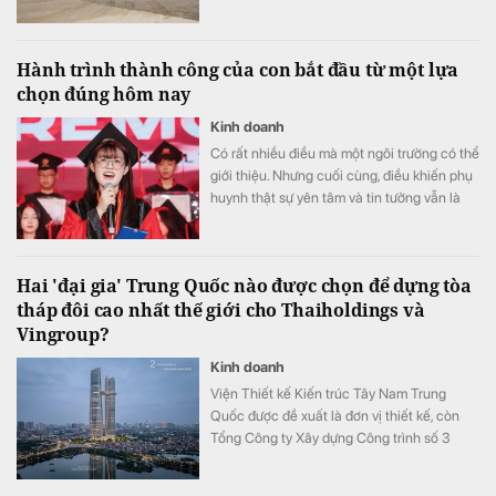
tốc độ cao Hà Nội - Quảng Ninh theo kế
hoạch.
Hành trình thành công của con bắt đầu từ một lựa
chọn đúng hôm nay
Kinh doanh
Có rất nhiều điều mà một ngôi trường có thể
giới thiệu. Nhưng cuối cùng, điều khiến phụ
huynh thật sự yên tâm và tin tưởng vẫn là
những trải nghiệm của chính các gia đình
đã và đang đồng hành cùng VAS.
Hai 'đại gia' Trung Quốc nào được chọn để dựng tòa
tháp đôi cao nhất thế giới cho Thaiholdings và
Vingroup?
Kinh doanh
Viện Thiết kế Kiến trúc Tây Nam Trung
Quốc được đề xuất là đơn vị thiết kế, còn
Tổng Công ty Xây dựng Công trình số 3
Trung Quốc (CSCEC3) là tổng thầu thi
công.