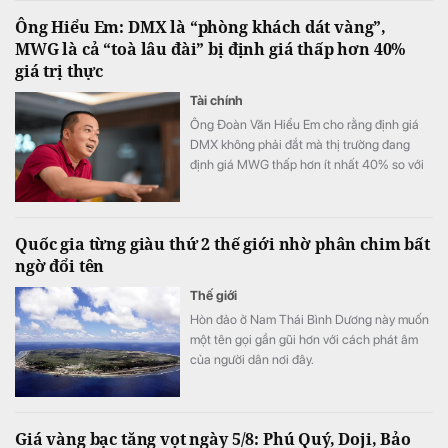
Ông Hiểu Em: DMX là “phòng khách dát vàng”,
MWG là cả “toà lâu đài” bị định giá thấp hơn 40%
giá trị thực
Tài chính
Ông Đoàn Văn Hiểu Em cho rằng định giá
DMX không phải đắt mà thị trường đang
định giá MWG thấp hơn ít nhất 40% so với
giá trị thật mà MWG xứng đáng đạt được.
Quốc gia từng giàu thứ 2 thế giới nhờ phân chim bất
ngờ đổi tên
Thế giới
Hòn đảo ở Nam Thái Bình Dương này muốn
một tên gọi gần gũi hơn với cách phát âm
của người dân nơi đây.
Giá vàng bạc tăng vọt ngày 5/8: Phú Quý, Doji, Bảo