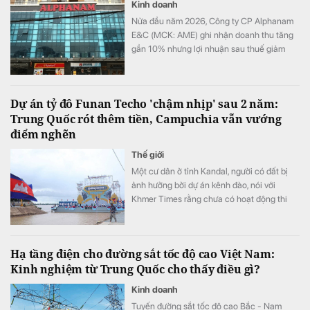
Kinh doanh
Nửa đầu năm 2026, Công ty CP Alphanam
E&C (MCK: AME) ghi nhận doanh thu tăng
gần 10% nhưng lợi nhuận sau thuế giảm
hơn 36% so với cùng kỳ. Chi phí tài chính,
đặc biệt là chi phí lãi vay tiếp tục gia tăng
đã bào mòn đáng kể kết quả kinh doanh
Dự án tỷ đô Funan Techo 'chậm nhịp' sau 2 năm:
của doanh nghiệp.
Trung Quốc rót thêm tiền, Campuchia vẫn vướng
điểm nghẽn
Thế giới
Một cư dân ở tỉnh Kandal, người có đất bị
ảnh hưởng bởi dự án kênh đào, nói với
Khmer Times rằng chưa có hoạt động thi
công nào bắt đầu ở khu vực của bà.
Hạ tầng điện cho đường sắt tốc độ cao Việt Nam:
Kinh nghiệm từ Trung Quốc cho thấy điều gì?
Kinh doanh
Tuyến đường sắt tốc độ cao Bắc - Nam