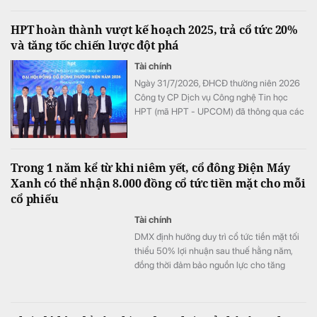
HPT hoàn thành vượt kế hoạch 2025, trả cổ tức 20%
và tăng tốc chiến lược đột phá
Tài chính
Ngày 31/7/2026, ĐHCĐ thường niên 2026
Công ty CP Dịch vụ Công nghệ Tin học
HPT (mã HPT - UPCOM) đã thông qua các
nội dung quan trọng. Với kết quả kinh tế
vượt kế hoạch, HPT tiếp tục khẳng định
cam kết với cổ đông khi chi trả cổ tức 2025
Trong 1 năm kể từ khi niêm yết, cổ đông Điện Máy
là 20%, xác định năm 2026 tăng tốc triển
Xanh có thể nhận 8.000 đồng cổ tức tiền mặt cho mỗi
khai Chiến lược Đột phá giai đoạn 2025–
cổ phiếu
2030.
Tài chính
DMX định hướng duy trì cổ tức tiền mặt tối
thiểu 50% lợi nhuận sau thuế hằng năm,
đồng thời đảm bảo nguồn lực cho tăng
trưởng dài hạn.