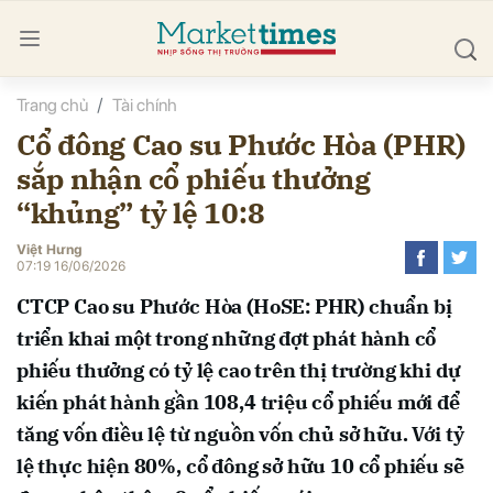
Trang chủ
Tài chính
bình luận
Cổ đông Cao su Phước Hòa (PHR)
sắp nhận cổ phiếu thưởng
“khủng” tỷ lệ 10:8
Việt Hưng
07:19 16/06/2026
CTCP Cao su Phước Hòa (HoSE: PHR) chuẩn bị
Hủy
G
triển khai một trong những đợt phát hành cổ
phiếu thưởng có tỷ lệ cao trên thị trường khi dự
kiến phát hành gần 108,4 triệu cổ phiếu mới để
tăng vốn điều lệ từ nguồn vốn chủ sở hữu. Với tỷ
lệ thực hiện 80%, cổ đông sở hữu 10 cổ phiếu sẽ