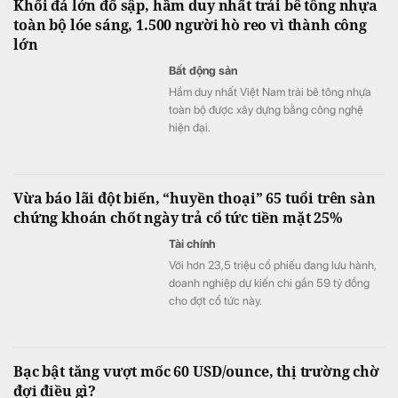
Khối đá lớn đổ sập, hầm duy nhất trải bê tông nhựa
toàn bộ lóe sáng, 1.500 người hò reo vì thành công
lớn
Bất động sản
Hầm duy nhất Việt Nam trải bê tông nhựa
toàn bộ được xây dựng bằng công nghệ
hiện đại.
Vừa báo lãi đột biến, “huyền thoại” 65 tuổi trên sàn
chứng khoán chốt ngày trả cổ tức tiền mặt 25%
Tài chính
Với hơn 23,5 triệu cổ phiếu đang lưu hành,
doanh nghiệp dự kiến chi gần 59 tỷ đồng
cho đợt cổ tức này.
Bạc bật tăng vượt mốc 60 USD/ounce, thị trường chờ
đợi điều gì?