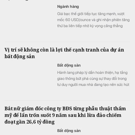
Ngành hàng
Giá bạc thế giới tiếp tục tăng mạnh, vượt
mốc 60 USD/ounce và ghi nhận phiên tăng
thứ ba liên tiếp nhờ kỳ vọng căng thẳng
Trung Đông hạ nhiệt cùng khả năng Fed
chưa vội nâng lãi suất trong tháng 9.
Vị trí sẽ không còn là lợi thế cạnh tranh của dự án
bất động sản
Bất động sản
Hành lang pháp lý dần hoàn thiện, hạ tầng
giao thông bứt phá cùng sự thay đổi trong
tư duy người mua nhà đang tạo nên sức hút
mạnh mẽ cho thị trường bất động sản Việt
Nam đối với các đối tác nước ngoài.
Bắt nữ giám đốc công ty BĐS từng phẫu thuật thẩm
mỹ để lẩn trốn suốt 9 năm sau khi lừa đảo chiếm
đoạt gần 26,6 tỷ đồng
Bất động sản