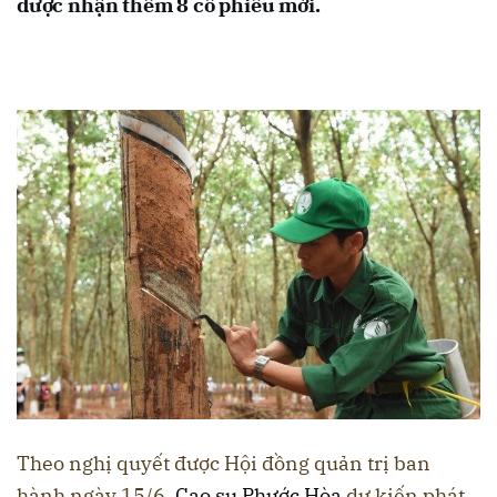
được nhận thêm 8 cổ phiếu mới.
Theo nghị quyết được Hội đồng quản trị ban
hành ngày 15/6,
Cao su Phước Hòa
dự kiến phát