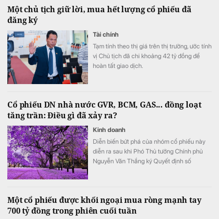
Một chủ tịch giữ lời, mua hết lượng cổ phiếu đã
đăng ký
Tài chính
Tạm tính theo thị giá trên thị trường, ước tính
vị Chủ tịch đã chi khoảng 42 tỷ đồng để
hoàn tất giao dịch.
Cổ phiếu DN nhà nước GVR, BCM, GAS... đồng loạt
tăng trần: Điều gì đã xảy ra?
Kinh doanh
Diễn biến bứt phá của nhóm cổ phiếu này
diễn ra sau khi Phó Thủ tướng Chính phủ
Nguyễn Văn Thắng ký Quyết định số
40/2026/QĐ-TTg ngày 05/8/2026 của Thủ
tướng Chính phủ về tiêu chí phân loại
doanh nghiệp để thực hiện cơ cấu lại vốn
Một cổ phiếu được khối ngoại mua ròng mạnh tay
nhà nước tại doanh nghiệp nhà nước, doanh
700 tỷ đồng trong phiên cuối tuần
nghiệp có vốn nhà nước.