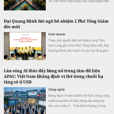
Tại Việt Nam, một công viên rừng ngập mặn
quy mô khoảng 800 ha đang được quy
hoạch trong đại đô thị Hạ Long Xanh,
Quảng Ninh.
Đại Quang Minh bất ngờ bổ nhiệm 2 Phó Tổng Giám
đốc mới
Kinh doanh
Theo các quyết định bổ nhiệm, ông Trần
Anh Long giữ chức Phó Tổng Giám đốc Đại
Quang Minh, phụ trách Dự án Hạ tầng giao
thông; ông Nguyễn Phi Hùng giữ chức Phó
Tổng Giám đốc Đại Quang Minh, phụ trách
Thi công xây dựng Bất động sản & Khu đô
Làn sóng AI thúc đẩy bùng nổ trung tâm dữ liệu
thị - Khu công nghiệp.
APAC: Việt Nam khẳng định vị thế trong chuỗi hạ
tầng số tỉ USD
Công nghệ
Đông Nam Á hiện chiếm tới 50% tổng công
suất trung tâm dữ liệu đang xây dựng tại
khu vực châu Á - Thái Bình Dương. Cùng
với sự bứt phá của Malaysia và Thái Lan,