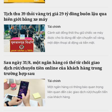
từ việc ngân hàng cắt giảm mạnh chi phí dự
phòng rủi ro tín dụng, trong khi quy mô nợ
Tịch thu 39 thỏi vàng trị giá 29 tỷ đồng buôn lậu qua
có khả năng mất vốn (nợ nhóm 5) tiếp tục
biên giới bằng xe máy
tăng gần 20%, lên sát 3.900 tỷ đồng.
Tài chính
Cảnh sát đồng thời thu giữ chiếc xe máy
được cho là dùng để vận chuyển số vàng,
một điện thoại di động và tiền mặt.
Sau ngày 31/8, một ngân hàng có thể từ chối giao
dịch rút/chuyển tiền online của khách hàng trong
trường hợp sau
Tài chính
Một ngân hàng có thông báo quan trọng
liên quan đến các giao dịch rút/chuyển tiền
của khách hàng.