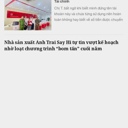
Tài chính
Chị T. bất ngờ khi biết mình đứng tên tài
khoản này và chưa từng sử dụng nên hoàn
toàn không hay biết về số tiền được chuyển
khoản vào.
Nhà sản xuất Anh Trai Say Hi tự tin vượt kế hoạch
nhờ loạt chương trình “bom tấn” cuối năm
Tài chính
Theo kế hoạch, ba chương trình chủ lực của
DatVietVAC gồm Tinh Hà “Say Hi”, The
Masked Singer và 2 Ngày 1 Đêm, cùng 6
concert đều được lên lịch phát sóng từ nửa
cuối năm.
CEO một công ty chứng khoán vừa từ nhiệm
Tài chính
Vị này cho biết lý do sức khỏe cá nhân
không đảm bảo, trong thời gian tới cần tập
trung điều trị nên không thể tiếp tục điều