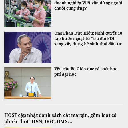
doanh nghiệp Việt vẫn đứng ngoài
chuỗi cung ứng?
Ông Phan Đức Hiếu: Nghị quyết 10
tạo bước ngoặt từ "ưu đãi FDI"
sang xây dựng hệ sinh thái đầu tư
Yêu cầu Bộ Giáo dục rà soát học
phí đại học
HOSE cập nhật danh sách cắt margin, gồm loạt cổ
phiếu “hot” HVN, DGC, DMX...