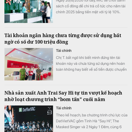
Ngày 26/8/2026 tới đây, MIC sẽ chốt danh
sách cổ đông để chi trả cổ tức cho năm tài
chính 2025 bằng tiền mặt với tỷ lệ 10%.
Tài khoản ngân hàng chưa từng được sử dụng bất
ngờ có số dư 100 triệu đồng
Tài chính
Chị T. bất ngờ khi biết mình đứng tên tài
khoản này và chưa từng sử dụng nên hoàn
toàn không hay biết về số tiền được chuyển
khoản vào.
Nhà sản xuất Anh Trai Say Hi tự tin vượt kế hoạch
nhờ loạt chương trình “bom tấn” cuối năm
Tài chính
Theo kế hoạch, ba chương trình chủ lực của
DatVietVAC gồm Tinh Hà “Say Hi”, The
Masked Singer và 2 Ngày 1 Đêm, cùng 6