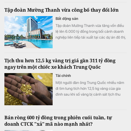
Tập đoàn Mường Thanh vừa công bố thay đổi lớn
Bất động sản
Tập đoàn Mường Thanh vừa tăng vốn điều
lệ lên 6.000 tỷ đồng trong bối cảnh doanh
nghiệp liên tiếp tái xuất tại các dự án đô thị,
thương mại và dịch vụ quy mô lớn.
Tịch thu hơn 12,5 kg vàng trị giá gần 311 tỷ đồng
ngay trên một chiếc xe khách Trung Quốc
Tài chính
Một người đàn ông Trung Quốc nhiều năm
đi tìm tung tích hơn 12,5 kg vàng của gia
đình sau khi số vàng bị cảnh sát tịch thu
vào năm 1998.
Bán ròng 600 tỷ đồng trong phiên cuối tuần, tự
doanh CTCK "xả" mã nào mạnh nhất?