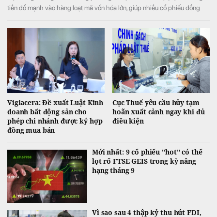
tiền đổ mạnh vào hàng loạt mã vốn hóa lớn, giúp nhiều cổ phiếu đồng
loạt tăng kịch trần và đưa VN-Index đảo chiều tăng điểm sau khi mở cửa
trong sắc đỏ.
Viglacera: Đề xuất Luật Kinh
Cục Thuế yêu cầu hủy tạm
doanh bất động sản cho
hoãn xuất cảnh ngay khi đủ
phép chi nhánh được ký hợp
điều kiện
đồng mua bán
Mới nhất: 9 cổ phiếu "hot" có thể
lọt rổ FTSE GEIS trong kỳ nâng
hạng tháng 9
Vì sao sau 4 thập kỷ thu hút FDI,