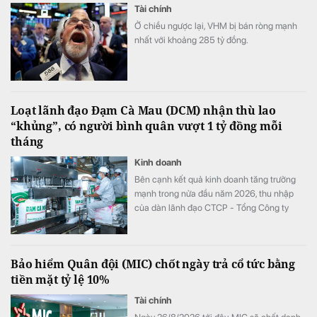
Tài chính
Ở chiều ngược lại, VHM bị bán ròng mạnh
nhất với khoảng 285 tỷ đồng.
Loạt lãnh đạo Đạm Cà Mau (DCM) nhận thù lao
“khủng”, có người bình quân vượt 1 tỷ đồng mỗi
tháng
Kinh doanh
Bên cạnh kết quả kinh doanh tăng trưởng
mạnh trong nửa đầu năm 2026, thu nhập
của dàn lãnh đạo CTCP - Tổng Công ty
Phân bón Dầu khí Cà Mau (Đạm Cà Mau,
HoSE: DCM) cũng tăng vọt so với cùng kỳ
năm trước. Có lãnh đạo nhận thù lao hơn 4
Bảo hiểm Quân đội (MIC) chốt ngày trả cổ tức bằng
tỷ đồng chỉ sau 6 tháng, đặc biệt có trường
tiền mặt tỷ lệ 10%
hợp bình quân vượt 1 tỷ đồng mỗi tháng.
Tài chính