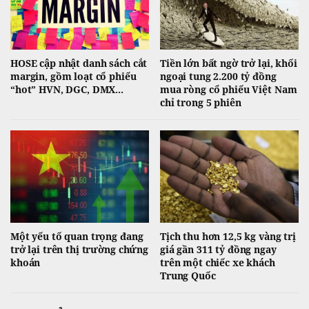
HOSE cập nhật danh sách cắt
Tiền lớn bất ngờ trở lại, khối
margin, gồm loạt cổ phiếu
ngoại tung 2.200 tỷ đồng
“hot” HVN, DGC, DMX...
mua ròng cổ phiếu Việt Nam
chỉ trong 5 phiên
Một yếu tố quan trọng đang
Tịch thu hơn 12,5 kg vàng trị
trở lại trên thị trường chứng
giá gần 311 tỷ đồng ngay
khoán
trên một chiếc xe khách
Trung Quốc