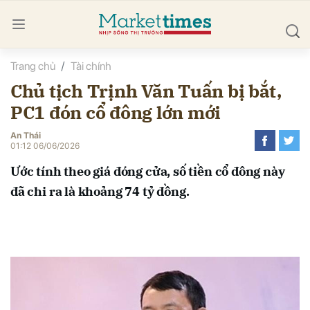
Trang chủ
Tài chính
bình luận
Chủ tịch Trịnh Văn Tuấn bị bắt,
PC1 đón cổ đông lớn mới
An Thái
01:12 06/06/2026
Ước tính theo giá đóng cửa, số tiền cổ đông này
đã chi ra là khoảng 74 tỷ đồng.
Hủy
G