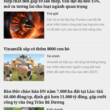
Hợp chất bền gấp 10 lần thép, vẫn đạt độ dẻo 15%,
mở ra tương lai cho loạt ngành quan trọng
Thế giới
Các kỹ sư tại Đại học Purdue của Mỹ đã
phát triển thành công một loại hợp kim vừa
có độ bền cực cao vừa có khả năng chịu
biến dạng tốt.
Vinamilk sắp có thêm 8000 con bò
Tài chính
Vinamilk sẽ tiếp tục mở rộng hệ thống trang
trại nhằm đảm bảo nguồn cung sữa tươi
(hiện đã vượt nhu cầu của năm 2027).
Bầu Đức chào bán DN nắm 7.000 ha đất tại Lào: Giá
60.600 đồng/cp, định giá hơn 11.000 tỷ đồng, gấp rưỡi
công ty của ông Trần Bá Dương
Kinh doanh