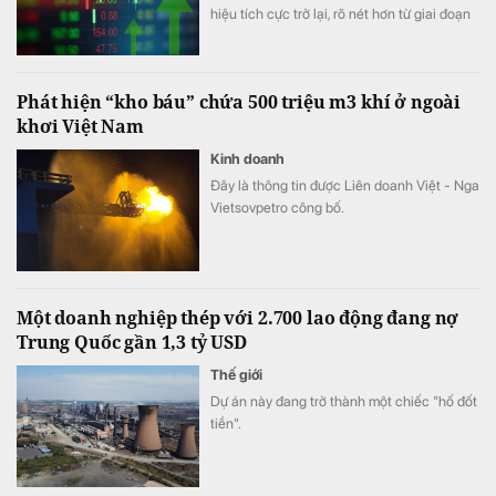
hiệu tích cực trở lại, rõ nét hơn từ giai đoạn
cuối năm 2025.
Phát hiện “kho báu” chứa 500 triệu m3 khí ở ngoài
khơi Việt Nam
Kinh doanh
Đây là thông tin được Liên doanh Việt - Nga
Vietsovpetro công bố.
Một doanh nghiệp thép với 2.700 lao động đang nợ
Trung Quốc gần 1,3 tỷ USD
Thế giới
Dự án này đang trở thành một chiếc "hố đốt
tiền".