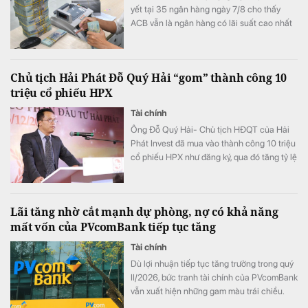
yết tại 35 ngân hàng ngày 7/8 cho thấy
ACB vẫn là ngân hàng có lãi suất cao nhất
với 7,8%/năm cho kỳ hạn 12 tháng, trong khi
LPBank duy trì mức 7,3%/năm và có 8 ngân
hàng niêm yết lãi suất từ 7%/năm trở lên.
Chủ tịch Hải Phát Đỗ Quý Hải “gom” thành công 10
triệu cổ phiếu HPX
Tài chính
Ông Đỗ Quý Hải- Chủ tịch HĐQT của Hải
Phát Invest đã mua vào thành công 10 triệu
cổ phiếu HPX như đăng ký, qua đó tăng tỷ lệ
sở hữu lên mức 16,71% vốn.
Lãi tăng nhờ cắt mạnh dự phòng, nợ có khả năng
mất vốn của PVcomBank tiếp tục tăng
Tài chính
Dù lợi nhuận tiếp tục tăng trưởng trong quý
II/2026, bức tranh tài chính của PVcomBank
vẫn xuất hiện những gam màu trái chiều.
Động lực tăng trưởng lợi nhuận chủ yếu đến