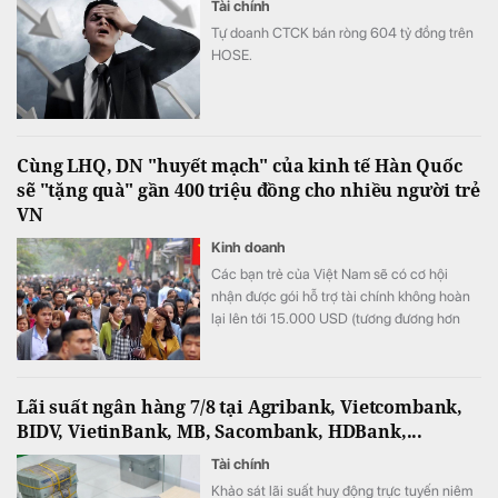
Tài chính
Tự doanh CTCK bán ròng 604 tỷ đồng trên
HOSE.
Cùng LHQ, DN "huyết mạch" của kinh tế Hàn Quốc
sẽ "tặng quà" gần 400 triệu đồng cho nhiều người trẻ
VN
Kinh doanh
Các bạn trẻ của Việt Nam sẽ có cơ hội
nhận được gói hỗ trợ tài chính không hoàn
lại lên tới 15.000 USD (tương đương hơn
393 triệu đồng) khi tham gia chương trình
này.
Lãi suất ngân hàng 7/8 tại Agribank, Vietcombank,
BIDV, VietinBank, MB, Sacombank, HDBank,...
Tài chính
Khảo sát lãi suất huy động trực tuyến niêm