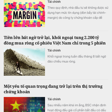
Tài chính
Theo quy định, nhà đầu tư sẽ không được sử
dụng hạn mức tín dụng (đòn bẩy tài chính-
margin) do công ty chứng khoán cấp để
mua 57 mã cổ phiếu bị xếp vào danh sách
chứng khoán không đủ điều kiện giao dịch
ký quỹ này.
Tiền lớn bất ngờ trở lại, khối ngoại tung 2.200 tỷ
đồng mua ròng cổ phiếu Việt Nam chỉ trong 5 phiên
Tài chính
Khối ngoại trong tuần đầu tháng 8 bất ngờ
đảo chiều mua ròng.
Một yếu tố quan trọng đang trở lại trên thị trường
chứng khoán
Tài chính
Sau nhiều năm khá im ắng, BSC nhận định
hoạt động đấu giá cổ phần bắt đầu có dấu