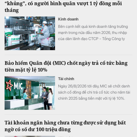
“khủng”, có người bình quân vượt 1 tỷ đồng mỗi
tháng
Kinh doanh
Bên cạnh kết quả kinh doanh tăng trưởng
mạnh trong nửa đầu năm 2026, thu nhập
của dàn lãnh đạo CTCP - Tổng Công ty
Phân bón Dầu khí Cà Mau (Đạm Cà Mau,
HoSE: DCM) cũng tăng vọt so với cùng kỳ
năm trước. Có lãnh đạo nhận thù lao hơn 4
Bảo hiểm Quân đội (MIC) chốt ngày trả cổ tức bằng
tỷ đồng chỉ sau 6 tháng, đặc biệt có trường
tiền mặt tỷ lệ 10%
hợp bình quân vượt 1 tỷ đồng mỗi tháng.
Tài chính
Ngày 26/8/2026 tới đây, MIC sẽ chốt danh
sách cổ đông để chi trả cổ tức cho năm tài
chính 2025 bằng tiền mặt với tỷ lệ 10%.
Tài khoản ngân hàng chưa từng được sử dụng bất
ngờ có số dư 100 triệu đồng