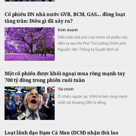
Việt Nam cũng đang thu hút sự chú ý mạnh
mẽ từ các “ông lớn” hyperscale và AI toàn
Cổ phiếu DN nhà nước GVR, BCM, GAS... đồng loạt
cầu với nguồn cung tương lai tại TP.HCM
tăng trần: Điều gì đã xảy ra?
đạt 68MW cùng nhiều thỏa thuận đầu tư
quy mô lớn.
Kinh doanh
Diễn biến bứt phá của nhóm cổ phiếu này
diễn ra sau khi Phó Thủ tướng Chính phủ
Nguyễn Văn Thắng ký Quyết định số
40/2026/QĐ-TTg ngày 05/8/2026 của Thủ
tướng Chính phủ về tiêu chí phân loại
doanh nghiệp để thực hiện cơ cấu lại vốn
Một cổ phiếu được khối ngoại mua ròng mạnh tay
nhà nước tại doanh nghiệp nhà nước, doanh
700 tỷ đồng trong phiên cuối tuần
nghiệp có vốn nhà nước.
Tài chính
Ở chiều ngược lại, VHM bị bán ròng mạnh
nhất với khoảng 285 tỷ đồng.
Loạt lãnh đạo Đạm Cà Mau (DCM) nhận thù lao