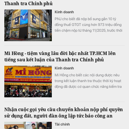
Thanh tra Chính phủ
Kinh doanh
PNJ cho biết đã nộp bổ sung gần 10 tỷ
đồng thuế GTGT cùng hơn 973 triệu đồng
tiền chậm nộp từ tháng 11/2025, trước thời
điểm Thanh tra Chính phủ công bố thông
báo kết luận thanh tra.
Mi Hồng - tiệm vàng lâu đời bậc nhất TP.HCM lên
tiếng sau kết luận của Thanh tra Chính phủ
Kinh doanh
Mi Hồng cho biết các nội dung được nêu
trong kết luận thanh tra thuộc thời kỳ hoạt
động đã được cơ quan chức năng kiểm tra
từ trước năm 2025, không phải sự việc mới
phát sinh tại thời điểm công bố thông báo.
Nhận cuộc gọi yêu cầu chuyển khoản nộp phí quyền
sử dụng đất, người đàn ông lập tức báo công an
Tài chính