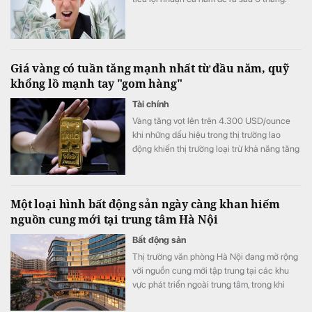
Giá vàng có tuần tăng mạnh nhất từ đầu năm, quỹ
khổng lồ mạnh tay "gom hàng"
Tài chính
Vàng tăng vọt lên trên 4.300 USD/ounce
khi những dấu hiệu trong thị trường lao
động khiến thị trường loại trừ khả năng tăng
lãi suất từ ​​Cục Dự trữ Liên bang (Fed).
Một loại hình bất động sản ngày càng khan hiếm
nguồn cung mới tại trung tâm Hà Nội
Bất động sản
Thị trường văn phòng Hà Nội đang mở rộng
với nguồn cung mới tập trung tại các khu
vực phát triển ngoài trung tâm, trong khi
nguồn cung văn phòng hạng A tại khu vực