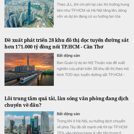
Theo JLL, khi chi phí tại các thị trường trung
tâm như TP.HCM và Hà Nội tăng lên, dòng
vốn và dự án đang có xu hướng lan tỏa
mạnh mẽ đến các tỉnh cấp hai.
Đề xuất phát triển 28 khu đô thị dọc tuyến đường sắt
hơn 171.000 tỷ đồng nối TP.HCM - Cần Thơ
Bất động sản
Ban Quản lý dự án Mỹ Thuận vừa đề xuất
nghiên cứu phát triển 28 khu đô thị theo mô
hình TOD dọc tuyến đường sắt TP.HCM -
Cần Thơ.
Lõi trung tâm quá tải, làn sóng văn phòng đang dịch
chuyển về đâu?
Bất động sản
Trong khi ở Hà Nội, xu hướng dịch chuyển
về phía Tây đã rất mạnh mẽ thì tại TP.HCM
75% văn phòng hạng A vẫn tập trung ở