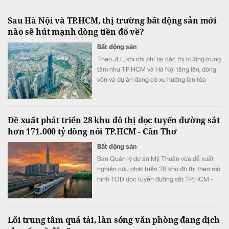
trung tâm ngày càng hạn chế.
Sau Hà Nội và TP.HCM, thị trường bất động sản mới
nào sẽ hút mạnh dòng tiền đổ về?
Bất động sản
Theo JLL, khi chi phí tại các thị trường trung
tâm như TP.HCM và Hà Nội tăng lên, dòng
vốn và dự án đang có xu hướng lan tỏa
mạnh mẽ đến các tỉnh cấp hai.
Đề xuất phát triển 28 khu đô thị dọc tuyến đường sắt
hơn 171.000 tỷ đồng nối TP.HCM - Cần Thơ
Bất động sản
Ban Quản lý dự án Mỹ Thuận vừa đề xuất
nghiên cứu phát triển 28 khu đô thị theo mô
hình TOD dọc tuyến đường sắt TP.HCM -
Cần Thơ.
Lõi trung tâm quá tải, làn sóng văn phòng đang dịch