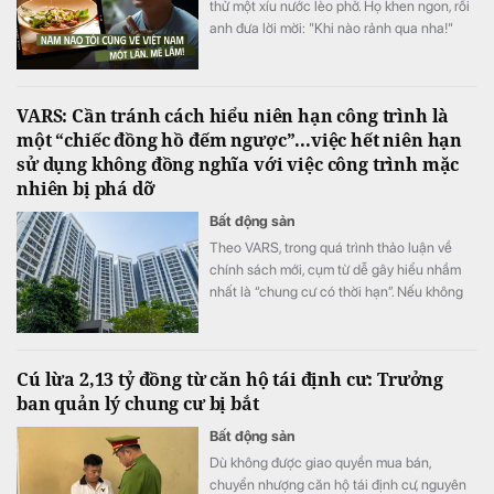
thử một xíu nước lèo phở. Họ khen ngon, rồi
anh đưa lời mời: "Khi nào rảnh qua nha!"
VARS: Cần tránh cách hiểu niên hạn công trình là
một “chiếc đồng hồ đếm ngược”...việc hết niên hạn
sử dụng không đồng nghĩa với việc công trình mặc
nhiên bị phá dỡ
Bất động sản
Theo VARS, trong quá trình thảo luận về
chính sách mới, cụm từ dễ gây hiểu nhầm
nhất là “chung cư có thời hạn”. Nếu không
được giải thích đầy đủ, người dân có thể
hiểu rằng sau một khoảng thời gian nhất
định, quyền sở hữu căn hộ sẽ mặc nhiên
Cú lừa 2,13 tỷ đồng từ căn hộ tái định cư: Trưởng
chấm dứt.
ban quản lý chung cư bị bắt
Bất động sản
Dù không được giao quyền mua bán,
chuyển nhượng căn hộ tái định cư, nguyên