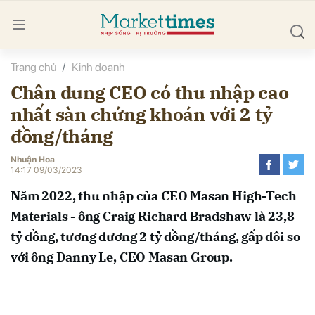
Trang chủ
Kinh doanh
bình luận
Chân dung CEO có thu nhập cao
nhất sàn chứng khoán với 2 tỷ
đồng/tháng
Nhuận Hoa
14:17 09/03/2023
Năm 2022, thu nhập của CEO Masan High-Tech
Hủy
G
Materials - ông Craig Richard Bradshaw là 23,8
tỷ đồng, tương đương 2 tỷ đồng/tháng, gấp đôi so
với ông Danny Le, CEO Masan Group.