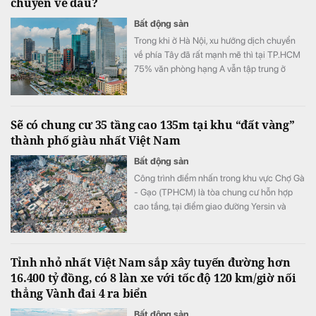
chuyển về đâu?
Bất động sản
Trong khi ở Hà Nội, xu hướng dịch chuyển
về phía Tây đã rất mạnh mẽ thì tại TP.HCM
75% văn phòng hạng A vẫn tập trung ở
quận Một cũ.
Sẽ có chung cư 35 tầng cao 135m tại khu “đất vàng”
thành phố giàu nhất Việt Nam
Bất động sản
Công trình điểm nhấn trong khu vực Chợ Gà
- Gạo (TPHCM) là tòa chung cư hỗn hợp
cao tầng, tại điểm giao đường Yersin và
đường Võ Văn Kiệt. Tòa nhà 35 tầng cao
135 m, gồm khối đế cao 5 tầng và khối tháp
30 tầng.
Tỉnh nhỏ nhất Việt Nam sắp xây tuyến đường hơn
16.400 tỷ đồng, có 8 làn xe với tốc độ 120 km/giờ nối
thẳng Vành đai 4 ra biển
Bất động sản