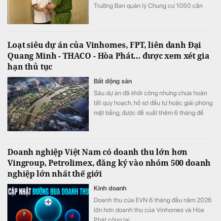
Trưởng Ban quản lý Chung cư 1050 căn
vẫn đứng ra ký giấy tờ, nhận tiền và bàn giao
căn hộ cho người mua, tạo niềm tin rằng
giao dịch hợp pháp.
Loạt siêu dự án của Vinhomes, FPT, liên danh Đại
Quang Minh - THACO - Hòa Phát… được xem xét gia
hạn thủ tục
Bất động sản
Sáu dự án đã khởi công nhưng chưa hoàn
tất quy hoạch, hồ sơ đầu tư hoặc giải phóng
mặt bằng, được đề xuất thêm 6 tháng để
đáp ứng đủ điều kiện.
Doanh nghiệp Việt Nam có doanh thu lớn hơn
Vingroup, Petrolimex, đăng ký vào nhóm 500 doanh
nghiệp lớn nhất thế giới
Kinh doanh
Doanh thu của EVN 6 tháng đầu năm 2026
lớn hơn doanh thu của Vinhomes và Hòa
Phát cộng lại.