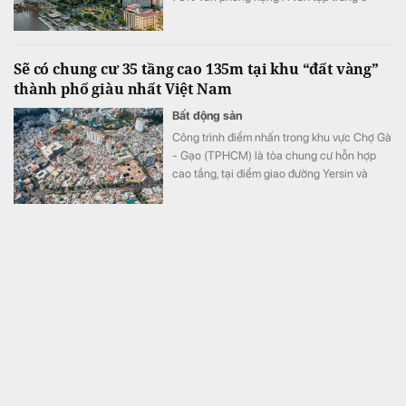
quận Một cũ.
Sẽ có chung cư 35 tầng cao 135m tại khu “đất vàng”
thành phố giàu nhất Việt Nam
Bất động sản
Công trình điểm nhấn trong khu vực Chợ Gà
- Gạo (TPHCM) là tòa chung cư hỗn hợp
cao tầng, tại điểm giao đường Yersin và
đường Võ Văn Kiệt. Tòa nhà 35 tầng cao
135 m, gồm khối đế cao 5 tầng và khối tháp
30 tầng.
Tỉnh nhỏ nhất Việt Nam sắp xây tuyến đường hơn
16.400 tỷ đồng, có 8 làn xe với tốc độ 120 km/giờ nối
thẳng Vành đai 4 ra biển
Bất động sản
Lãnh đạo tỉnh Hưng Yên đã thống nhất
phương án hướng tuyến kết nối tuyến đường
từ phường Phố Hiến đến xã Hưng Hà với
CT.16.