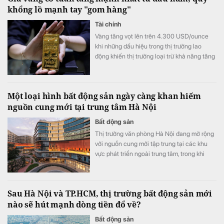
khổng lồ mạnh tay "gom hàng"
Tài chính
Vàng tăng vọt lên trên 4.300 USD/ounce
khi những dấu hiệu trong thị trường lao
động khiến thị trường loại trừ khả năng tăng
lãi suất từ ​​Cục Dự trữ Liên bang (Fed).
Một loại hình bất động sản ngày càng khan hiếm
nguồn cung mới tại trung tâm Hà Nội
Bất động sản
Thị trường văn phòng Hà Nội đang mở rộng
với nguồn cung mới tập trung tại các khu
vực phát triển ngoài trung tâm, trong khi
nguồn cung văn phòng hạng A tại khu vực
trung tâm ngày càng hạn chế.
Sau Hà Nội và TP.HCM, thị trường bất động sản mới
nào sẽ hút mạnh dòng tiền đổ về?
Bất động sản