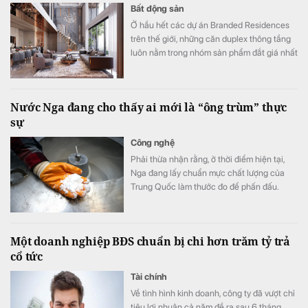
Bất động sản
Ở hầu hết các dự án Branded Residences
trên thế giới, những căn duplex thông tầng
luôn nằm trong nhóm sản phẩm đắt giá nhất
nhờ đưa trọn trải nghiệm của dinh thự mặt
đất lên giữa tầng không với cấu trúc 2 tầng
độc lập, tầm nhìn panorama khoáng đạt và
Nước Nga đang cho thấy ai mới là “ông trùm” thực
không gian ngoài trời riêng tư tuyệt đối.
sự
Công nghệ
Phải thừa nhận rằng, ở thời điểm hiện tại,
Nga đang lấy chuẩn mực chất lượng của
Trung Quốc làm thước đo để phấn đấu.
Một doanh nghiệp BĐS chuẩn bị chi hơn trăm tỷ trả
cổ tức
Tài chính
Về tình hình kinh doanh, công ty đã vượt chỉ
tiêu lợi nhuận cả năm đề ra sau 6 tháng.