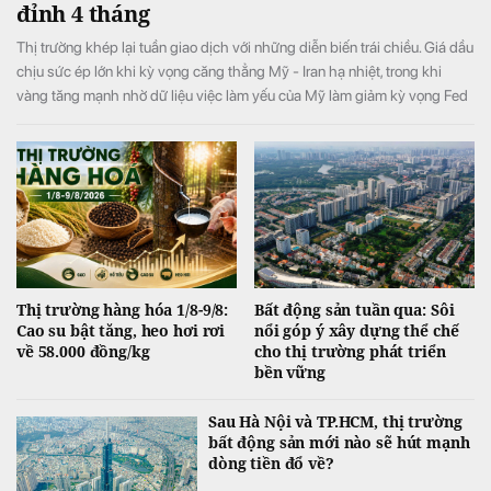
đỉnh 4 tháng
Thị trường khép lại tuần giao dịch với những diễn biến trái chiều. Giá dầu
chịu sức ép lớn khi kỳ vọng căng thẳng Mỹ - Iran hạ nhiệt, trong khi
vàng tăng mạnh nhờ dữ liệu việc làm yếu của Mỹ làm giảm kỳ vọng Fed
tăng lãi suất. Ở nhóm hàng hóa nông sản, giá đường tăng lên mức cao
nhất 4 tháng do lo ngại nguồn cung thiếu hụt, còn cacao và cà phê diễn
biến phân hóa.
Thị trường hàng hóa 1/8-9/8:
Bất động sản tuần qua: Sôi
Cao su bật tăng, heo hơi rơi
nổi góp ý xây dựng thể chế
về 58.000 đồng/kg
cho thị trường phát triển
bền vững
Sau Hà Nội và TP.HCM, thị trường
bất động sản mới nào sẽ hút mạnh
dòng tiền đổ về?