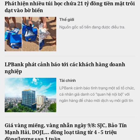
Phát hiện nhiều túi bọc chứa 21 tỷ đồng tiền mặt trôi
dạt vào bờ biển
Thế giới
Nguồn gốc số tiền đang được điều tra.
LPBank phát cảnh báo tới các khách hàng doanh
nghiệp
Tài chính
LPBank cảnh báo tình trạng một số tổ chức,
cá nhân giả danh có “quan hệ nội bộ” với
ngân hàng để chào mời dịch vụ môi giới tín
dụng, cam kết “bao trọn gói”, “đảm bảo
100% được phê duyệt”, thậm chí yêu cầu
doanh nghiệp trả phí trước hoặc cung cấp
Giá vàng miếng, vàng nhẫn ngày 9/8: SJC, Bảo Tín
thông tin đăng nhập, mã OTP và chữ ký số.
Mạnh Hải, DOJI,... đồng loạt tăng từ 4 - 5 triệu
đồng/lượng sau 1 tuần