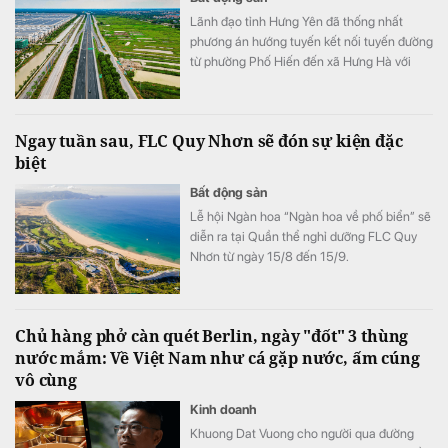
Lãnh đạo tỉnh Hưng Yên đã thống nhất
phương án hướng tuyến kết nối tuyến đường
từ phường Phố Hiến đến xã Hưng Hà với
CT.16.
Ngay tuần sau, FLC Quy Nhơn sẽ đón sự kiện đặc
biệt
Bất động sản
Lễ hội Ngàn hoa “Ngàn hoa về phố biển” sẽ
diễn ra tại Quần thể nghỉ dưỡng FLC Quy
Nhơn từ ngày 15/8 đến 15/9.
Chủ hàng phở càn quét Berlin, ngày "đốt" 3 thùng
nước mắm: Về Việt Nam như cá gặp nước, ấm cúng
vô cùng
Kinh doanh
Khuong Dat Vuong cho người qua đường