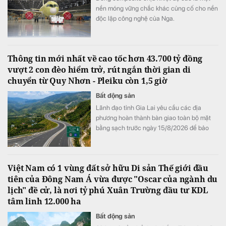
nền móng vững chắc khác củng cố cho nền
độc lập công nghệ của Nga.
Thông tin mới nhất về cao tốc hơn 43.700 tỷ đồng
vượt 2 con đèo hiểm trở, rút ngắn thời gian di
chuyển từ Quy Nhơn - Pleiku còn 1,5 giờ
Bất động sản
Lãnh đạo tỉnh Gia Lai yêu cầu các địa
phương hoàn thành bàn giao toàn bộ mặt
bằng sạch trước ngày 15/8/2026 để bảo
đảm tiến độ triển khai dự án đầu tư xây
dựng đường bộ cao tốc Quy Nhơn - Pleiku.
Việt Nam có 1 vùng đất sở hữu Di sản Thế giới đầu
tiên của Đông Nam Á vừa được "Oscar của ngành du
lịch" đề cử, là nơi tỷ phú Xuân Trường đầu tư KDL
tâm linh 12.000 ha
Bất động sản