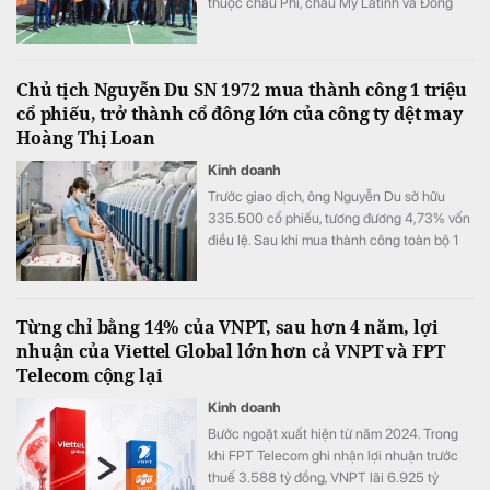
thuộc châu Phi, châu Mỹ Latinh và Đông
Nam Á.
Chủ tịch Nguyễn Du SN 1972 mua thành công 1 triệu
cổ phiếu, trở thành cổ đông lớn của công ty dệt may
Hoàng Thị Loan
Kinh doanh
Trước giao dịch, ông Nguyễn Du sở hữu
335.500 cổ phiếu, tương đương 4,73% vốn
điều lệ. Sau khi mua thành công toàn bộ 1
triệu cổ phiếu đã đăng ký, lượng cổ phiếu
nắm giữ của ông tăng lên 1.335.500 đơn vị,
tương ứng 18,81% vốn.
Từng chỉ bằng 14% của VNPT, sau hơn 4 năm, lợi
nhuận của Viettel Global lớn hơn cả VNPT và FPT
Telecom cộng lại
Kinh doanh
Bước ngoặt xuất hiện từ năm 2024. Trong
khi FPT Telecom ghi nhận lợi nhuận trước
thuế 3.588 tỷ đồng, VNPT lãi 6.925 tỷ