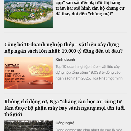
cọp” san sát đến đại đô thị hàng
trăm ha: Mô hình căn hộ chung cư
đã thay đổi đến "chóng mặt"
Công bố 10 doanh nghiệp thép – vật liệu xây dựng
nộp ngân sách lớn nhất: 19.000 tỷ đồng đến từ đâu?
Kinh doanh
Top 10 doanh nghiệp thép – vật liệu xây
dựng nộp tổng cộng 19.038 tỷ đồng vào
ngân sách năm 2025. Hòa Phát một mình
đóng góp 68% toàn bảng, nhưng phía sau
con số này là những cấu trúc rất khác nhau.
Không chỉ động cơ, Nga “chẳng cần học ai” cũng tự
làm được bộ phận máy bay sánh ngang mọi tên tuổi
thế giới
Công nghệ
Dòng composite chịu nhiệt độ cao là một