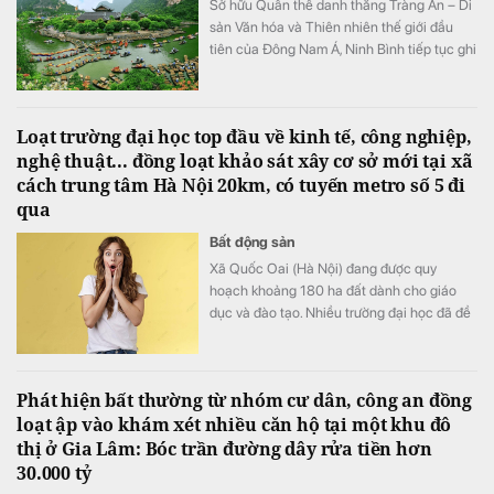
Sở hữu Quần thể danh thắng Tràng An – Di
sản Văn hóa và Thiên nhiên thế giới đầu
tiên của Đông Nam Á, Ninh Bình tiếp tục ghi
dấu ấn trên bản đồ du lịch quốc tế khi được
đề cử hạng mục "Điểm đến mới nổi hàng
đầu châu Á" tại World Travel Awards 2026.
Loạt trường đại học top đầu về kinh tế, công nghiệp,
nghệ thuật... đồng loạt khảo sát xây cơ sở mới tại xã
cách trung tâm Hà Nội 20km, có tuyến metro số 5 đi
qua
Bất động sản
Xã Quốc Oai (Hà Nội) đang được quy
hoạch khoảng 180 ha đất dành cho giáo
dục và đào tạo. Nhiều trường đại học đã đề
xuất đầu tư cơ sở mới tại khu vực này với
tổng nhu cầu khoảng 70-75 ha.
Phát hiện bất thường từ nhóm cư dân, công an đồng
loạt ập vào khám xét nhiều căn hộ tại một khu đô
thị ở Gia Lâm: Bóc trần đường dây rửa tiền hơn
30.000 tỷ