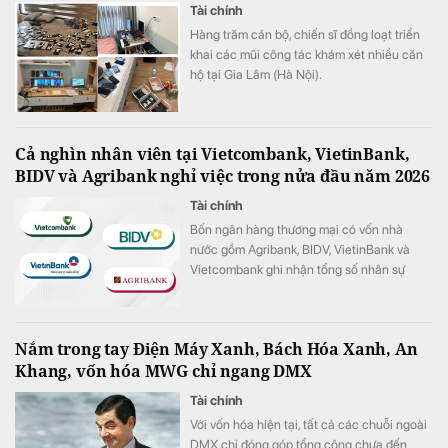
Tài chính
Hàng trăm cán bộ, chiến sĩ đồng loạt triển
khai các mũi công tác khám xét nhiều căn
hộ tại Gia Lâm (Hà Nội).
Cả nghìn nhân viên tại Vietcombank, VietinBank,
BIDV và Agribank nghỉ việc trong nửa đầu năm 2026
Tài chính
Bốn ngân hàng thương mại có vốn nhà
nước gồm Agribank, BIDV, VietinBank và
Vietcombank ghi nhận tổng số nhân sự
giảm hơn 1.100 người trong 6 tháng đầu
năm 2026.
Nắm trong tay Điện Máy Xanh, Bách Hóa Xanh, An
Khang, vốn hóa MWG chỉ ngang DMX
Tài chính
Với vốn hóa hiện tại, tất cả các chuỗi ngoài
DMX chỉ đóng góp tổng cộng chưa đến