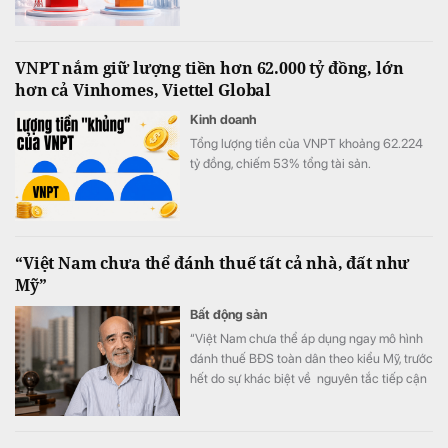
đồng, Viettel Global đạt tới 10.667 tỷ đồng
lợi nhuận trước thuế, tăng 175% so với năm
2023 và chính thức vượt qua VNPT.
VNPT nắm giữ lượng tiền hơn 62.000 tỷ đồng, lớn
hơn cả Vinhomes, Viettel Global
Kinh doanh
Tổng lượng tiền của VNPT khoảng 62.224
tỷ đồng, chiếm 53% tổng tài sản.
“Việt Nam chưa thể đánh thuế tất cả nhà, đất như
Mỹ”
Bất động sản
“Việt Nam chưa thể áp dụng ngay mô hình
đánh thuế BĐS toàn dân theo kiểu Mỹ, trước
hết do sự khác biệt về nguyên tắc tiếp cận
tài nguyên đất đai, từ đó dẫn tới sự khác
nhau căn bản về cơ cấu tiền lương”.