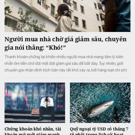
Người mua nhà chờ giá giảm sâu, chuyên
gia nói thẳng: “Khó!”
Thanh khoản chững lại khiến nhiều người mua nhà mang tâm lý kiên
nhẫn ôm tiền chờ đợi một đợt giảm giá sâu để bắt đáy. Tuy nhiên, giới
chuyên gia nhận định kịch bản này rất khó xảy ra, bởi hàng loạt chi phí
đầu vào liên tục neo cao đang chặn đứng đà giảm của thị trường.
Chứng khoán khó nhằn, tài
Quỹ ngoại tỷ USD có tháng 7
khoản mở mới giảm mạnh
tệ nhất trong lịch sử hoạt