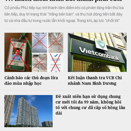
Cổ phiếu PNJ tiếp tục trở thành tâm điểm khi có phiên tăng trần thứ ba
liên tiếp, duy trì trạng thái "trắng bên bán" và thu hút dòng tiền bắt đáy
từ cả nhà đầu tư trong nước lẫn khối ngoại. Trong khi, áp lực “chốt lời”
ngắn hạn lớn ở phiên chiều khiến VN-Index đảo chiều giảm điểm.
Cảnh báo các thủ đoạn lừa
Kết luận thanh tra VCB Chi
đảo mùa nhập học
nhánh Nam Bình Dương
Đề xuất niên hạn sử dụng chung
cư mới tối đa 99 năm, không hồi
tố với chung cư đã cấp sổ hồng lâu
dài