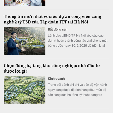
mẫu và tiến hành kiểm chứng với người
dùng.
Thông tin mới nhất về siêu dự án công viên công
nghệ 2 tỷ USD của Tập đoàn FPT tại Hà Nội
Bất động sản
Lãnh đạo UBND TP Hà Nội yêu cầu các
đơn vị hoàn thành công tác giải phóng mặt
bằng trước ngày 30/9/2026 để triển khai
Khu công viên công nghệ số và hỗn hợp
trên địa bàn hai phường Tây Tựu và Phú
Diễn.
Chọn đúng hạ tầng khu công nghiệp: nhà đầu tư
được lợi gì?
Kinh doanh
Trong bối cảnh chi phí và tiến độ vận hành
ngày càng được đặt lên hàng đầu, mức độ
sẵn sàng của hạ tầng kỹ thuật đang trở
thành một trong những tiêu chí quan trọng
khi doanh nghiệp lựa chọn khu công
nghiệp.