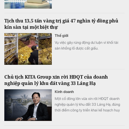
Tịch thu 13,5 tấn vàng trị giá 47 nghìn tỷ đồng phủ
kín sàn tại một biệt thự
Thế giới
Vụ việc gây rúng động dư luận vì khối tài
sản khổng lồ được cất giấu.
Chủ tịch KITA Group xin rời HĐQT của doanh
nghiệp quản lý khu đất vàng 33 Láng Hạ
Kinh doanh
Một cổ đông lớn vừa xin rời HĐQT doanh
nghiệp quản lý khu đất 33 Láng Hạ, đúng
thời điểm công ty triển khai kế hoạch huy
động thêm 150 tỷ đồng.