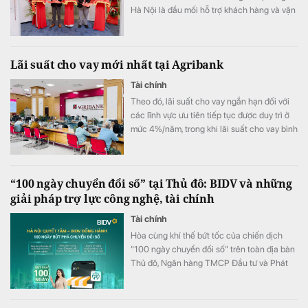
Hà Nội là đầu mối hỗ trợ khách hàng và vận
hành kinh doanh, góp phần nâng cao năng
lực phục vụ các cơ sở y tế tại khu vực miền
Bắc.
Lãi suất cho vay mới nhất tại Agribank
Tài chính
Theo đó, lãi suất cho vay ngắn hạn đối với
các lĩnh vực ưu tiên tiếp tục được duy trì ở
mức 4%/năm, trong khi lãi suất cho vay bình
quân giảm xuống 8,51%/năm.
“100 ngày chuyển đổi số” tại Thủ đô: BIDV và những
giải pháp trợ lực công nghệ, tài chính
Tài chính
Hòa cùng khí thế bứt tốc của chiến dịch
"100 ngày chuyển đổi số" trên toàn địa bàn
Thủ đô, Ngân hàng TMCP Đầu tư và Phát
triển Việt Nam (BIDV) triển khai chương
trình hỗ trợ chuyển đổi số và tín dụng quy
mô lớn cho doanh nghiệp, hộ kinh doanh và