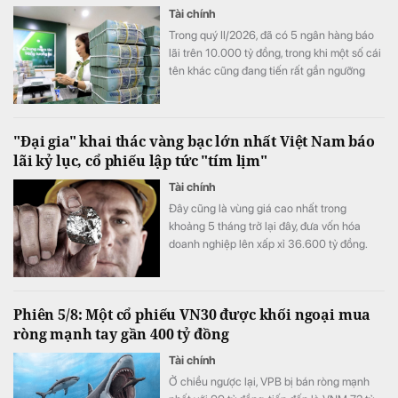
Tài chính
Trong quý II/2026, đã có 5 ngân hàng báo
lãi trên 10.000 tỷ đồng, trong khi một số cái
tên khác cũng đang tiến rất gần ngưỡng
này, mở ra một "kỷ nguyên 10.000 tỷ đồng
mỗi quý" của ngành ngân hàng.
"Đại gia" khai thác vàng bạc lớn nhất Việt Nam báo
lãi kỷ lục, cổ phiếu lập tức "tím lịm"
Tài chính
Đây cũng là vùng giá cao nhất trong
khoảng 5 tháng trở lại đây, đưa vốn hóa
doanh nghiệp lên xấp xỉ 36.600 tỷ đồng.
Phiên 5/8: Một cổ phiếu VN30 được khối ngoại mua
ròng mạnh tay gần 400 tỷ đồng
Tài chính
Ở chiều ngược lại, VPB bị bán ròng mạnh