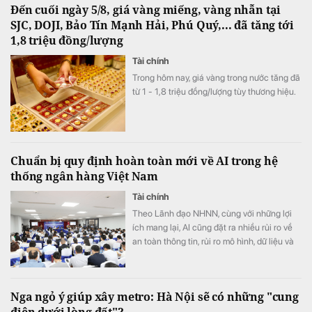
Đến cuối ngày 5/8, giá vàng miếng, vàng nhẫn tại
các đơn vị sự nghiệp.
SJC, DOJI, Bảo Tín Mạnh Hải, Phú Quý,... đã tăng tới
1,8 triệu đồng/lượng
Tài chính
Trong hôm nay, giá vàng trong nước tăng đã
từ 1 - 1,8 triệu đồng/lượng tùy thương hiệu.
Chuẩn bị quy định hoàn toàn mới về AI trong hệ
thống ngân hàng Việt Nam
Tài chính
Theo Lãnh đạo NHNN, cùng với những lợi
ích mang lại, AI cũng đặt ra nhiều rủi ro về
an toàn thông tin, rủi ro mô hình, dữ liệu và
trách nhiệm trong quá trình ra quyết định
Nga ngỏ ý giúp xây metro: Hà Nội sẽ có những "cung