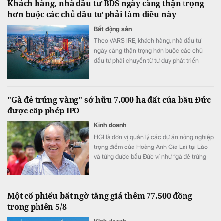
Khách hàng, nhà đầu tư BĐS ngày càng thận trọng
hơn buộc các chủ đầu tư phải làm điều này
Bất động sản
Theo VARS IRE, khách hàng, nhà đầu tư
ngày càng thận trọng hơn buộc các chủ
đầu tư phải chuyển từ tư duy phát triển
nhanh sang cạnh tranh bằng chất lượng
sản phẩm, trải nghiệm khách hàng và giá trị
gia tăng.
"Gà đẻ trứng vàng" sở hữu 7.000 ha đất của bầu Đức
được cấp phép IPO
Kinh doanh
HGI là đơn vị quản lý các dự án nông nghiệp
trọng điểm của Hoàng Anh Gia Lai tại Lào
và từng được bầu Đức ví như “gà đẻ trứng
vàng” của tập đoàn.
Một cổ phiếu bất ngờ tăng giá thêm 77.500 đồng
trong phiên 5/8