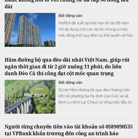
dài
Bất động sản
HoREA đề xuất áp thời hạn tối đa 99 năm
chỉ áp dụng cho các dự án chung cư xây
mới, đồng thời quy định cụ thể quyền sở hữu
căn hộ chỉ chấm dứt khi công trình buộc
phải phá dỡ và cư dân không còn chiếm
hữu, sử dụng.
Hầm đường bộ qua đèo dài nhất Việt Nam, giúp rút
ngắn thời gian đi từ 2 giờ xuống 11 phút, do liên
danh Đèo Cả thi công đạt cột mốc quan trọng
Bất động sản
​Dự án Hầm đường bộ qua đèo Hoàng Liên
kết nối phường Sa Pa (tỉnh Lào Cai) và xã
Bình Lư (tỉnh Lai Châu) có tổng mức đầu tư
3.300 tỷ đồng.
Người từng chuyển tiền vào tài khoản số 0589090535
tại VPBank khẩn trương đến công an trình báo