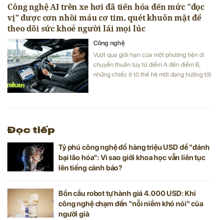
Công nghệ AI trên xe hơi đã tiến hóa đến mức "đọc
vị" được cơn nhồi máu cơ tim, quét khuôn mặt để
theo dõi sức khoẻ người lái mọi lúc
Công nghệ
Vượt qua giới hạn của một phương tiện di
chuyển thuần túy từ điểm A đến điểm B,
những chiếc ô tô thế hệ mới đang hướng tới
một mục tiêu nhân văn hơn: giúp người lái
hạnh phúc hơn, khỏe mạnh hơn và an toàn
hơn trên mọi hành trình.
Đọc tiếp
Tỷ phú công nghệ đổ hàng triệu USD để "đánh
bại lão hóa": Vì sao giới khoa học vẫn liên tục
lên tiếng cảnh báo?
Bồn cầu robot tự hành giá 4.000 USD: Khi
công nghệ chạm đến "nỗi niềm khó nói" của
người già