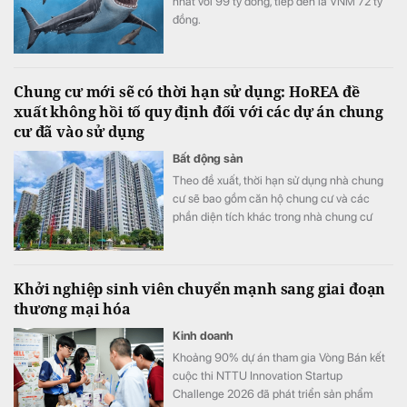
nhất với 99 tỷ đồng, tiếp đến là VNM 72 tỷ
đồng.
Chung cư mới sẽ có thời hạn sử dụng: HoREA đề
xuất không hồi tố quy định đối với các dự án chung
cư đã vào sử dụng
Bất động sản
Theo đề xuất, thời hạn sử dụng nhà chung
cư sẽ bao gồm căn hộ chung cư và các
phần diện tích khác trong nhà chung cư
như khu thương mại, dịch vụ, văn phòng,
officetel, condotel… theo niên hạn của công
trình xây dựng.
Khởi nghiệp sinh viên chuyển mạnh sang giai đoạn
thương mại hóa
Kinh doanh
Khoảng 90% dự án tham gia Vòng Bán kết
cuộc thi NTTU Innovation Startup
Challenge 2026 đã phát triển sản phẩm