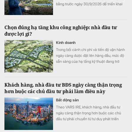
bằng trước ngày 30/9/2026 để triển khai
Khu công viên công nghệ số và hỗn hợp
trên địa bàn hai phường Tây Tựu và Phú
Diễn.
Chọn đúng hạ tầng khu công nghiệp: nhà đầu tư
được lợi gì?
Kinh doanh
Trong bối cảnh chi phí và tiến độ vận hành
ngày càng được đặt lên hàng đầu, mức độ
sẵn sàng của hạ tầng kỹ thuật đang trở
thành một trong những tiêu chí quan trọng
khi doanh nghiệp lựa chọn khu công
nghiệp.
Khách hàng, nhà đầu tư BĐS ngày càng thận trọng
hơn buộc các chủ đầu tư phải làm điều này
Bất động sản
Theo VARS IRE, khách hàng, nhà đầu tư
ngày càng thận trọng hơn buộc các chủ
đầu tư phải chuyển từ tư duy phát triển
nhanh sang cạnh tranh bằng chất lượng
sản phẩm, trải nghiệm khách hàng và giá trị