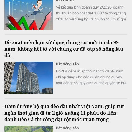
Kinh doanh
Về kết quả kinh doanh quý 2/2026, doanh
thu thuần hợp nhất đạt 3.087 tỷ đồng, tăng
26% so với cùng kỳ. Lợi nhuận sau thuế ghi
nhận 467 tỷ đồng, so với mức 15 tỷ đồng
cùng kỳ.
Đề xuất niên hạn sử dụng chung cư mới tối đa 99
năm, không hồi tố với chung cư đã cấp sổ hồng lâu
dài
Bất động sản
HoREA đề xuất áp thời hạn tối đa 99 năm
chỉ áp dụng cho các dự án chung cư xây
mới, đồng thời quy định cụ thể quyền sở hữu
căn hộ chỉ chấm dứt khi công trình buộc
phải phá dỡ và cư dân không còn chiếm
hữu, sử dụng.
Hầm đường bộ qua đèo dài nhất Việt Nam, giúp rút
ngắn thời gian đi từ 2 giờ xuống 11 phút, do liên
danh Đèo Cả thi công đạt cột mốc quan trọng
Bất động sản