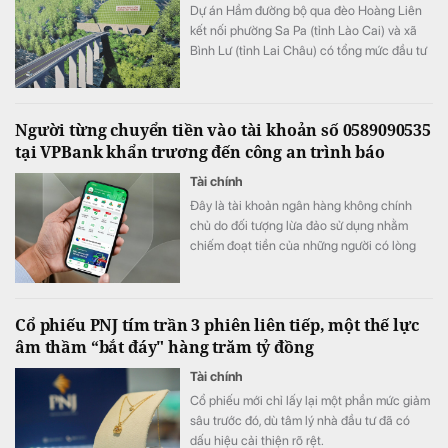
​Dự án Hầm đường bộ qua đèo Hoàng Liên
kết nối phường Sa Pa (tỉnh Lào Cai) và xã
Bình Lư (tỉnh Lai Châu) có tổng mức đầu tư
3.300 tỷ đồng.
Người từng chuyển tiền vào tài khoản số 0589090535
tại VPBank khẩn trương đến công an trình báo
Tài chính
Đây là tài khoản ngân hàng không chính
chủ do đối tượng lừa đảo sử dụng nhằm
chiếm đoạt tiền của những người có lòng
hảo tâm.
Cổ phiếu PNJ tím trần 3 phiên liên tiếp, một thế lực
âm thầm “bắt đáy" hàng trăm tỷ đồng
Tài chính
Cổ phiếu mới chỉ lấy lại một phần mức giảm
sâu trước đó, dù tâm lý nhà đầu tư đã có
dấu hiệu cải thiện rõ rệt.