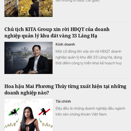
sản khổng lồ được cất giấu.
Chủ tịch KITA Group xin rời HĐQT của doanh
nghiệp quản lý khu đất vàng 33 Láng Hạ
Kinh doanh
Một cổ đông lớn vừa xin rời HĐQT doanh
nghiệp quản lý khu đất 33 Láng Hạ, đúng
thời điểm công ty triển khai kế hoạch huy
động thêm 150 tỷ đồng.
Hoa hậu Mai Phương Thúy từng xuất hiện tại những
doanh nghiệp nào?
Tài chính
Đây đều là những doanh nghiệp đầu ngành
trên sàn chứng khoán Việt Nam.