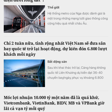
điện dưới lòng đất"?
Thế giới
Hệ thống metro của Nga được đánh giá là
một trong những mạng lưới giao thông công
cộng hiệu quả nhất châu Âu.
Chỉ 2 tuần nữa, tỉnh rộng nhất Việt Nam sẽ đưa sân
bay quốc tế trở lại hoạt động, dự kiến đón 6.800 lượt
khách mỗi ngày
Bất động sản
Sau khi khai thác trở lại, Cảng hàng không
quốc tế Liên Khương dự kiến đạt 36-40
chuyến bay/ngày, phục vụ khoảng 6.800
lượt khách/ngày.
Mốc lợi nhuận 10.000 tỷ một năm đã là quá khứ,
Vietcombank, VietinBank, BIDV, MB và VPBank giờ
lãi cả vạn tỷ mỗi quý