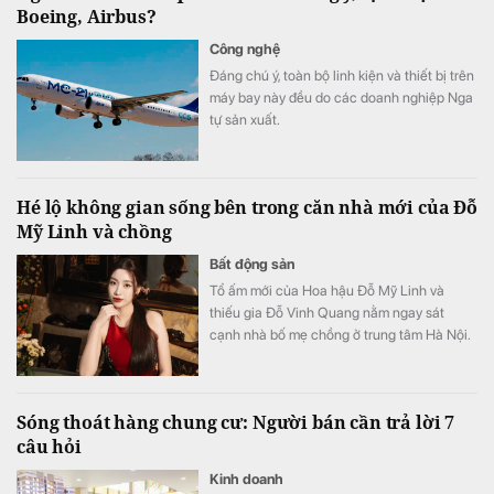
Boeing, Airbus?
Công nghệ
Đáng chú ý, toàn bộ linh kiện và thiết bị trên
máy bay này đều do các doanh nghiệp Nga
tự sản xuất.
Hé lộ không gian sống bên trong căn nhà mới của Đỗ
Mỹ Linh và chồng
Bất động sản
Tổ ấm mới của Hoa hậu Đỗ Mỹ Linh và
thiếu gia Đỗ Vinh Quang nằm ngay sát
cạnh nhà bố mẹ chồng ở trung tâm Hà Nội.
Sóng thoát hàng chung cư: Người bán cần trả lời 7
câu hỏi
Kinh doanh