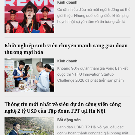
Kinh doanh
Có rất nhiều điều mà một ngôi trường có thể
giới thiệu. Nhưng cuối cùng, điều khiến phụ
huynh thật sự yên tâm và tin tưởng vẫn là
những trải nghiệm của chính các gia đình
đã và đang đồng hành cùng VAS.
Khởi nghiệp sinh viên chuyển mạnh sang giai đoạn
thương mại hóa
Kinh doanh
Khoảng 90% dự án tham gia Vòng Bán kết
cuộc thi NTTU Innovation Startup
Challenge 2026 đã phát triển sản phẩm
mẫu và tiến hành kiểm chứng với người
dùng.
Thông tin mới nhất về siêu dự án công viên công
nghệ 2 tỷ USD của Tập đoàn FPT tại Hà Nội
Bất động sản
Lãnh đạo UBND TP Hà Nội yêu cầu các
đơn vị hoàn thành công tác giải phóng mặt