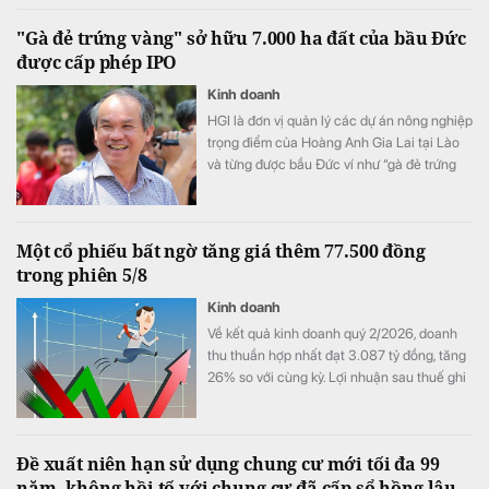
gia tăng.
"Gà đẻ trứng vàng" sở hữu 7.000 ha đất của bầu Đức
được cấp phép IPO
Kinh doanh
HGI là đơn vị quản lý các dự án nông nghiệp
trọng điểm của Hoàng Anh Gia Lai tại Lào
và từng được bầu Đức ví như “gà đẻ trứng
vàng” của tập đoàn.
Một cổ phiếu bất ngờ tăng giá thêm 77.500 đồng
trong phiên 5/8
Kinh doanh
Về kết quả kinh doanh quý 2/2026, doanh
thu thuần hợp nhất đạt 3.087 tỷ đồng, tăng
26% so với cùng kỳ. Lợi nhuận sau thuế ghi
nhận 467 tỷ đồng, so với mức 15 tỷ đồng
cùng kỳ.
Đề xuất niên hạn sử dụng chung cư mới tối đa 99
năm, không hồi tố với chung cư đã cấp sổ hồng lâu