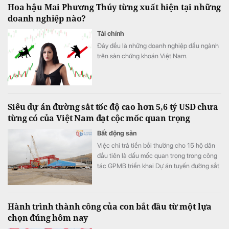
Hoa hậu Mai Phương Thúy từng xuất hiện tại những
doanh nghiệp nào?
Tài chính
Đây đều là những doanh nghiệp đầu ngành
trên sàn chứng khoán Việt Nam.
Siêu dự án đường sắt tốc độ cao hơn 5,6 tỷ USD chưa
từng có của Việt Nam đạt cộc mốc quan trọng
Bất động sản
Việc chi trả tiền bồi thường cho 15 hộ dân
đầu tiên là dấu mốc quan trọng trong công
tác GPMB triển khai Dự án tuyến đường sắt
tốc độ cao Hà Nội - Quảng Ninh theo kế
hoạch.
Hành trình thành công của con bắt đầu từ một lựa
chọn đúng hôm nay