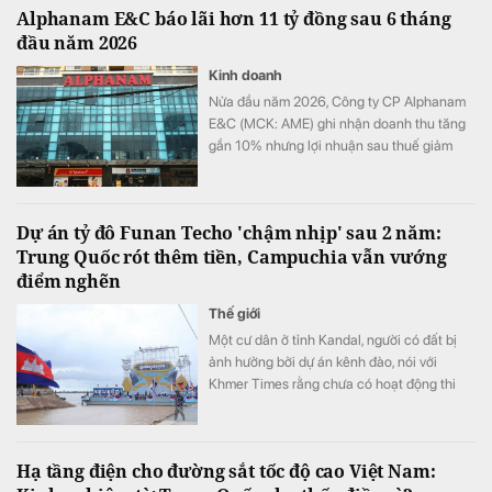
Alphanam E&C báo lãi hơn 11 tỷ đồng sau 6 tháng
đầu năm 2026
Kinh doanh
Nửa đầu năm 2026, Công ty CP Alphanam
E&C (MCK: AME) ghi nhận doanh thu tăng
gần 10% nhưng lợi nhuận sau thuế giảm
hơn 36% so với cùng kỳ. Chi phí tài chính,
đặc biệt là chi phí lãi vay tiếp tục gia tăng
đã bào mòn đáng kể kết quả kinh doanh
Dự án tỷ đô Funan Techo 'chậm nhịp' sau 2 năm:
của doanh nghiệp.
Trung Quốc rót thêm tiền, Campuchia vẫn vướng
điểm nghẽn
Thế giới
Một cư dân ở tỉnh Kandal, người có đất bị
ảnh hưởng bởi dự án kênh đào, nói với
Khmer Times rằng chưa có hoạt động thi
công nào bắt đầu ở khu vực của bà.
Hạ tầng điện cho đường sắt tốc độ cao Việt Nam: