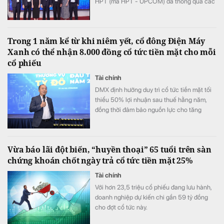
HPT (mã HPT - UPCOM) đã thông qua các
nội dung quan trọng. Với kết quả kinh tế
vượt kế hoạch, HPT tiếp tục khẳng định
cam kết với cổ đông khi chi trả cổ tức 2025
Trong 1 năm kể từ khi niêm yết, cổ đông Điện Máy
là 20%, xác định năm 2026 tăng tốc triển
Xanh có thể nhận 8.000 đồng cổ tức tiền mặt cho mỗi
khai Chiến lược Đột phá giai đoạn 2025–
cổ phiếu
2030.
Tài chính
DMX định hướng duy trì cổ tức tiền mặt tối
thiểu 50% lợi nhuận sau thuế hằng năm,
đồng thời đảm bảo nguồn lực cho tăng
trưởng dài hạn.
Vừa báo lãi đột biến, “huyền thoại” 65 tuổi trên sàn
chứng khoán chốt ngày trả cổ tức tiền mặt 25%
Tài chính
Với hơn 23,5 triệu cổ phiếu đang lưu hành,
doanh nghiệp dự kiến chi gần 59 tỷ đồng
cho đợt cổ tức này.