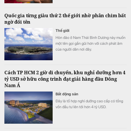
Quốc gia từng giàu thứ 2 thế giới nhờ phân chim bất
ngờ đổi tên
Thế giới
Hòn đảo ở Nam Thái Bình Dương này muốn
một tên gọi gần gũi hơn với cách phát âm
của người dân nơi đây.
Cách TP HCM 2 giờ di chuyển, khu nghỉ dưỡng hơn 4
tỷ USD sở hữu công trình đạt giải hàng đầu Đông
Nam Á
Bất động sản
Đây là tổ hợp nghỉ dưỡng cao cấp có tổng
vốn đầu tư lên tới hơn 4 tỷ USD.