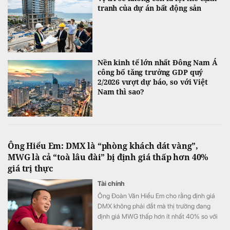
tranh của dự án bất động sản
Nền kinh tế lớn nhất Đông Nam Á
công bố tăng trưởng GDP quý
2/2026 vượt dự báo, so với Việt
Nam thì sao?
Ông Hiểu Em: DMX là “phòng khách dát vàng”,
MWG là cả “toà lâu đài” bị định giá thấp hơn 40%
giá trị thực
Tài chính
Ông Đoàn Văn Hiểu Em cho rằng định giá
DMX không phải đắt mà thị trường đang
định giá MWG thấp hơn ít nhất 40% so với
giá trị thật mà MWG xứng đáng đạt được.