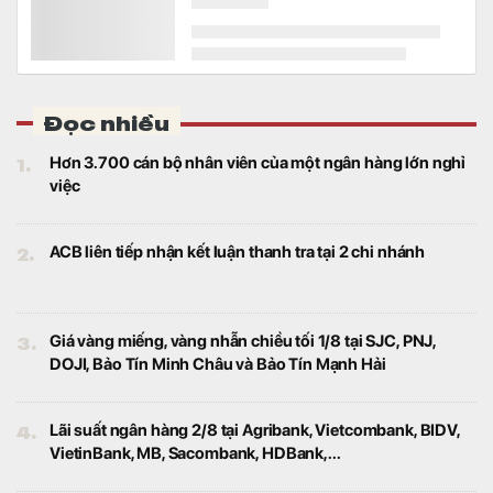
Tài chính
Kể từ khi đưa cổ phiếu giao dịch trên
UPCoM từ năm 2017, doanh nghiệp chưa
năm nào quên trả cổ tức cho cổ đông.
Công ty thành viên Xuân Cầu Holdings làm dự án
điện mặt trời gần 7.800 tỷ đồng tại Tây Ninh
Kinh doanh
Dự án Nhà máy điện mặt trời Dầu Tiếng 5
vừa chính thức được khởi công với tổng
mức đầu tư 7.774 tỷ đồng tạị tỉnh Tây Ninh,
góp phần hiện thực hóa chủ trương phát
triển năng lượng sạch, bảo đảm an ninh
năng lượng quốc gia.
Tiến độ đầu tư công - động lực của tăng trưởng kinh
tế nửa cuối năm
Tiêu điểm
Theo cập nhật của các công ty chứng