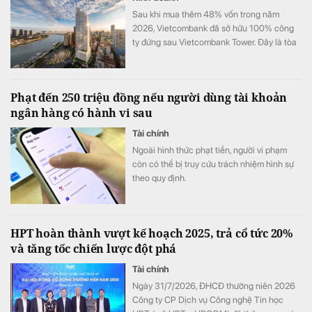
Sau khi mua thêm 48% vốn trong năm
2026, Vietcombank đã sở hữu 100% công
ty đứng sau Vietcombank Tower. Đây là tòa
nhà văn phòng hạng A+ cao 35 tầng, có 4
mặt tiền và tầm nhìn hướng sang khu đô thị
Thủ Thiêm của TP.HCM
Phạt đến 250 triệu đồng nếu người dùng tài khoản
ngân hàng có hành vi sau
Tài chính
Ngoài hình thức phạt tiền, người vi phạm
còn có thể bị truy cứu trách nhiệm hình sự
theo quy định.
HPT hoàn thành vượt kế hoạch 2025, trả cổ tức 20%
và tăng tốc chiến lược đột phá
Tài chính
Ngày 31/7/2026, ĐHCĐ thường niên 2026
Công ty CP Dịch vụ Công nghệ Tin học