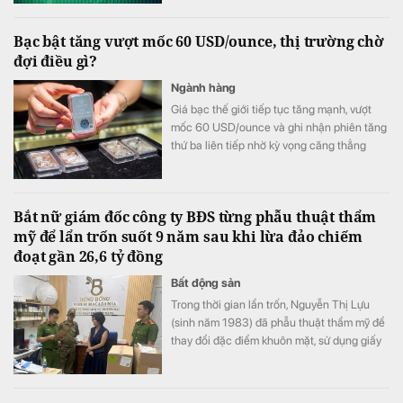
Bạc bật tăng vượt mốc 60 USD/ounce, thị trường chờ
đợi điều gì?
Ngành hàng
Giá bạc thế giới tiếp tục tăng mạnh, vượt
mốc 60 USD/ounce và ghi nhận phiên tăng
thứ ba liên tiếp nhờ kỳ vọng căng thẳng
Trung Đông hạ nhiệt cùng khả năng Fed
chưa vội nâng lãi suất trong tháng 9.
Bắt nữ giám đốc công ty BĐS từng phẫu thuật thẩm
mỹ để lẩn trốn suốt 9 năm sau khi lừa đảo chiếm
đoạt gần 26,6 tỷ đồng
Bất động sản
Trong thời gian lẩn trốn, Nguyễn Thị Lựu
(sinh năm 1983) đã phẫu thuật thẩm mỹ để
thay đổi đặc điểm khuôn mặt, sử dụng giấy
tờ tùy thân giả nhằm che giấu nhân thân,
trốn tránh sự truy bắt của cơ quan chức
năng. Sau gần 9 năm kiên trì xác minh, truy