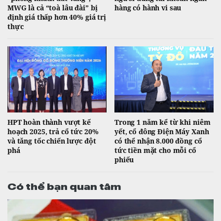
MWG là cả “toà lâu đài” bị
hàng có hành vi sau
định giá thấp hơn 40% giá trị
thực
HPT hoàn thành vượt kế
Trong 1 năm kể từ khi niêm
hoạch 2025, trả cổ tức 20%
yết, cổ đông Điện Máy Xanh
và tăng tốc chiến lược đột
có thể nhận 8.000 đồng cổ
phá
tức tiền mặt cho mỗi cổ
phiếu
Có thể bạn quan tâm