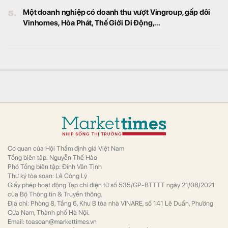
khoán, kết quả giải ngân vốn đầu tư công sẽ
là động lực chính thúc đẩy tăng trưởng kinh
tế trong nửa cuối năm 2026.
Quỹ vàng khổng lồ "gom" hàng tấn vàng khi giá hồi
phục
Tài chính
Đà tăng của giá vàng được hỗ trợ bởi báo
cáo JOLTS yếu hơn dự kiến.
Năng lực tồn chứa dầu thô của NMLD Dung Quất
tăng thêm 12,5%
Kinh doanh
Việc đưa vào vận hành bể chứa dầu thô mới
với dung tích 65.000 m³ đã nâng tổng năng
lực tồn chứa của Nhà máy Lọc dầu (NMLD)
Dung Quất từ khoảng 520.000 m³ lên