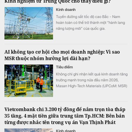
Kinh nghiệm từ Trung Quốc cho thấy điều gì?
Kinh doanh
Tuyến đường sắt tốc độ cao Bắc - Nam
hoàn toàn có thể trở thành một “hành lang
năng lượng mới” của quốc gia.
AI không tạo cơ hội cho mọi doanh nghiệp: Vì sao
MSR thuộc nhóm hưởng lợi dài hạn?
Tiêu điểm
Không chỉ ghi nhận kết quả kinh doanh tăng
trưởng mạnh trong nửa đầu năm 2026,
Masan High-Tech Materials (UPCoM: MSR)
còn đang hưởng lợi từ một sự thay đổi mang
tính cấu trúc của thị trường vật liệu.
Vietcombank chi 3.200 tỷ đồng để nắm trọn tòa tháp
35 tầng, 4 mặt tiền giữa trung tâm Tp.HCM: Bên bán
từng được nhắc tên trong vụ án Vạn Thịnh Phát
Kinh doanh