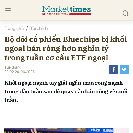
Trang chủ
Tài chính
bình luận
Bộ đôi cổ phiếu Bluechips bị khối
ngoại bán ròng hơn nghìn tỷ
trong tuần cơ cấu ETF ngoại
Tuệ Giang
22:02 20/06/2025
Khối ngoại mạnh tay giải ngân mua ròng mạnh
Hủy
G
trong đầu tuần sau đó quay đầu bán ròng về cuối
tuần.