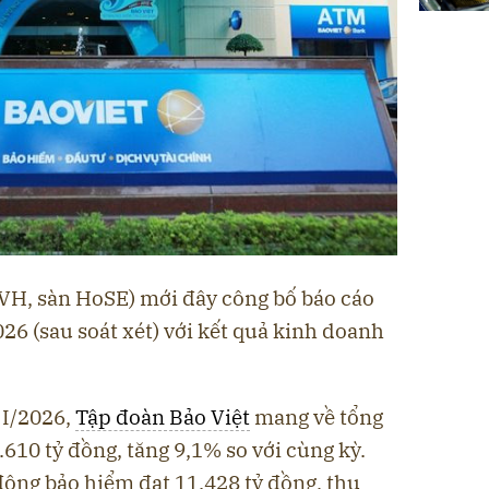
VH, sàn HoSE) mới đây công bố báo cáo
026 (sau soát xét) với kết quả kinh doanh
 I/2026,
Tập đoàn Bảo Việt
mang về tổng
610 tỷ đồng, tăng 9,1% so với cùng kỳ.
động bảo hiểm đạt 11.428 tỷ đồng, thu