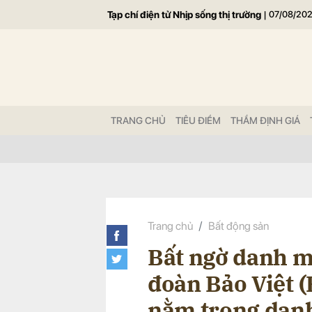
Tạp chí điện tử Nhịp sống thị trường
|
07/08/20
Gửi 
TRANG CHỦ
TIÊU ĐIỂM
THẨM ĐỊNH GIÁ
Trang chủ
Bất động sản
Bất ngờ danh m
đoàn Bảo Việt (
nằm trong danh