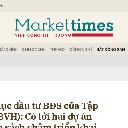
26
bình luận
TÀI CHÍNH
KINH DOANH
THẾ GIỚI
CÔNG NGHỆ
BẤT ĐỘNG SẢN
Hủy
G
ục đầu tư BĐS của Tập
BVH): Có tới hai dự án
 sách chậm triển khai