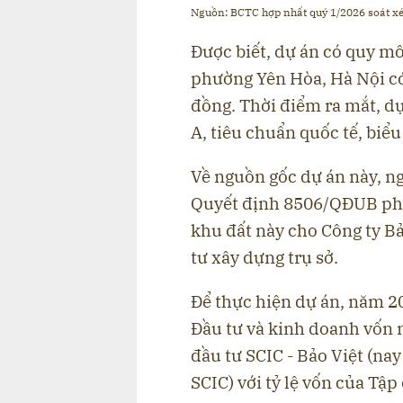
Nguồn: BCTC hợp nhất quý 1/2026 soát xé
Được biết, dự án có quy m
phường Yên Hòa, Hà Nội có
đồng. Thời điểm ra mắt, d
A, tiêu chuẩn quốc tế, biể
Về nguồn gốc dự án này, n
Quyết định 8506/QĐUB phê 
khu đất này cho Công ty B
tư xây dựng trụ sở.
Để thực hiện dự án, năm 2
Đầu tư và kinh doanh vốn 
đầu tư SCIC - Bảo Việt (nay
SCIC) với tỷ lệ vốn của Tập 