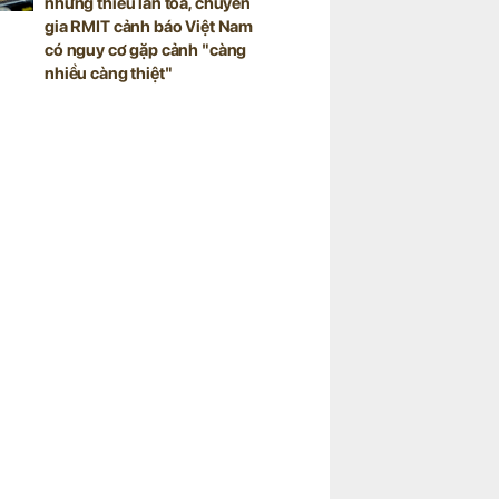
nhưng thiếu lan tỏa, chuyên
gia RMIT cảnh báo Việt Nam
có nguy cơ gặp cảnh "càng
nhiều càng thiệt"