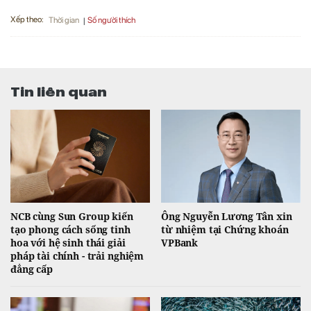
Xếp theo:
Số người thích
Thời gian
Tin liên quan
NCB cùng Sun Group kiến
Ông Nguyễn Lương Tân xin
tạo phong cách sống tinh
từ nhiệm tại Chứng khoán
hoa với hệ sinh thái giải
VPBank
pháp tài chính - trải nghiệm
đẳng cấp