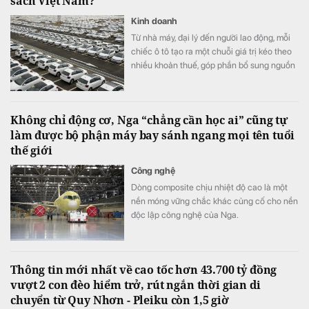
sách Việt Nam?
Kinh doanh
Từ nhà máy, đại lý đến người lao động, mỗi
chiếc ô tô tạo ra một chuỗi giá trị kéo theo
nhiều khoản thuế, góp phần bổ sung nguồn
lực để đầu tư hạ tầng và phát triển kinh tế -
xã hội.
Không chỉ động cơ, Nga “chẳng cần học ai” cũng tự
làm được bộ phận máy bay sánh ngang mọi tên tuổi
thế giới
Công nghệ
Dòng composite chịu nhiệt độ cao là một
nền móng vững chắc khác củng cố cho nền
độc lập công nghệ của Nga.
Thông tin mới nhất về cao tốc hơn 43.700 tỷ đồng
vượt 2 con đèo hiểm trở, rút ngắn thời gian di
chuyển từ Quy Nhơn - Pleiku còn 1,5 giờ