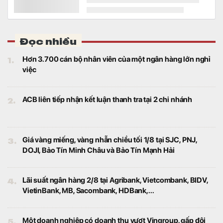
Ông Nguyễn Thọ Tuyển - Chủ tịch Hội
đồng quản trị kiêm Tổng Giám đốc BHS
Group, cho rằng lãi suất cao có thể chính là
điều kiện cần để thị trường bất động sản
phát triển bền vững.
Quỹ ngoại tỷ USD có tháng 7 tệ nhất trong lịch sử
hoạt động
Tài chính
Dù MWG chịu sức ép đáng kể trên thị
trường trong tháng 7, PYN Elite vẫn lựa chọn
Thế Giới Di Động là “cổ phiếu của tháng”.
Đây hiện là khoản đầu tư lớn thứ ba của quỹ
Phát hiện bất thường từ nhóm cư dân, công an đồng
loạt ập vào khám xét nhiều căn hộ tại một khu đô
thị ở Gia Lâm: Bóc trần đường dây rửa tiền hơn
30.000 tỷ
Tài chính