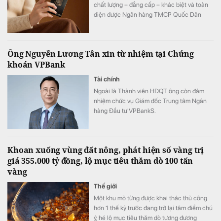
chất lượng – đẳng cấp – khác biệt và toàn
diện được Ngân hàng TMCP Quốc Dân
(NCB) hợp tác cùng Sun Group kiến tạo, mở
ra chuẩn mực mới về phong cách sống, nơi
mỗi trải nghiệm đều được nâng tầm bằng
Ông Nguyễn Lương Tân xin từ nhiệm tại Chứng
những đặc quyền cao nhất.
khoán VPBank
Tài chính
Ngoài là Thành viên HĐQT ông còn đảm
nhiệm chức vụ Giám đốc Trung tâm Ngân
hàng Đầu tư VPBankS.
Khoan xuống vùng đất nông, phát hiện số vàng trị
giá 355.000 tỷ đồng, lộ mục tiêu thăm dò 100 tấn
vàng
Thế giới
Một khu mỏ từng được khai thác thủ công
hơn 1 thế kỷ trước đang trở lại tâm điểm chú
ý, hé lộ mục tiêu thăm dò tương đương