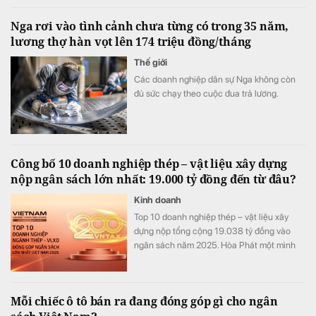
lại.
Nga rơi vào tình cảnh chưa từng có trong 35 năm,
lương thợ hàn vọt lên 174 triệu đồng/tháng
Thế giới
Các doanh nghiệp dân sự Nga không còn
đủ sức chạy theo cuộc đua trả lương.
Công bố 10 doanh nghiệp thép – vật liệu xây dựng
nộp ngân sách lớn nhất: 19.000 tỷ đồng đến từ đâu?
Kinh doanh
Top 10 doanh nghiệp thép – vật liệu xây
dựng nộp tổng cộng 19.038 tỷ đồng vào
ngân sách năm 2025. Hòa Phát một mình
đóng góp 68% toàn bảng, nhưng phía sau
con số này là những cấu trúc rất khác nhau.
Mỗi chiếc ô tô bán ra đang đóng góp gì cho ngân