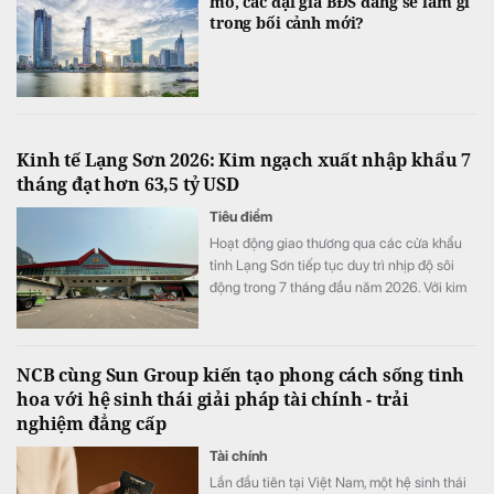
mô, các đại gia BĐS đang sẽ làm gì
trong bối cảnh mới?
Kinh tế Lạng Sơn 2026: Kim ngạch xuất nhập khẩu 7
tháng đạt hơn 63,5 tỷ USD
Tiêu điểm
Hoạt động giao thương qua các cửa khẩu
tỉnh Lạng Sơn tiếp tục duy trì nhịp độ sôi
động trong 7 tháng đầu năm 2026. Với kim
ngạch xuất nhập khẩu cán mốc 63,56 tỷ
USD (tăng 43,2% so với cùng kỳ) và doanh
thu vận tải logistics tăng gần 20%.
NCB cùng Sun Group kiến tạo phong cách sống tinh
hoa với hệ sinh thái giải pháp tài chính - trải
nghiệm đẳng cấp
Tài chính
Lần đầu tiên tại Việt Nam, một hệ sinh thái