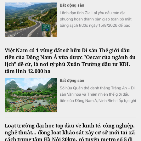
Bất động sản
Lãnh đạo tỉnh Gia Lai yêu cầu các địa
phương hoàn thành bàn giao toàn bộ mặt
bằng sạch trước ngày 15/8/2026 để bảo
đảm tiến độ triển khai dự án đầu tư xây
dựng đường bộ cao tốc Quy Nhơn - Pleiku.
Việt Nam có 1 vùng đất sở hữu Di sản Thế giới đầu
tiên của Đông Nam Á vừa được "Oscar của ngành du
lịch" đề cử, là nơi tỷ phú Xuân Trường đầu tư KDL
tâm linh 12.000 ha
Bất động sản
Sở hữu Quần thể danh thắng Tràng An – Di
sản Văn hóa và Thiên nhiên thế giới đầu
tiên của Đông Nam Á, Ninh Bình tiếp tục ghi
dấu ấn trên bản đồ du lịch quốc tế khi được
đề cử hạng mục "Điểm đến mới nổi hàng
đầu châu Á" tại World Travel Awards 2026.
Loạt trường đại học top đầu về kinh tế, công nghiệp,
nghệ thuật... đồng loạt khảo sát xây cơ sở mới tại xã
cách trung tâm Hà Nội 20km, có tuyến metro số 5 đi