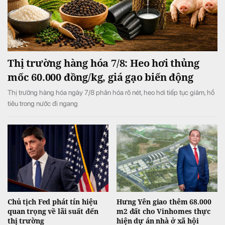
Thị trường hàng hóa 7/8: Heo hơi thủng
mốc 60.000 đồng/kg, giá gạo biến động
Thị trường hàng hóa ngày 7/8 phân hóa rõ nét, heo hơi tiếp tục giảm, hồ
tiêu trong nước đi ngang
Chủ tịch Fed phát tín hiệu
Hưng Yên giao thêm 68.000
quan trọng về lãi suất đến
m2 đất cho Vinhomes thực
thị trường
hiện dự án nhà ở xã hội