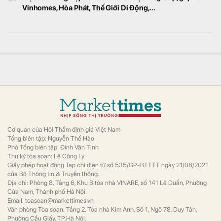
Hàng trăm cán bộ, chiến sĩ đồng loạt triển
khai các mũi công tác khám xét nhiều căn
hộ tại Gia Lâm (Hà Nội).
Cả nghìn nhân viên tại Vietcombank, VietinBank,
BIDV và Agribank nghỉ việc trong nửa đầu năm 2026
Tài chính
Bốn ngân hàng thương mại có vốn nhà
nước gồm Agribank, BIDV, VietinBank và
Vietcombank ghi nhận tổng số nhân sự
giảm hơn 1.100 người trong 6 tháng đầu
năm 2026.
Chứng khoán khó nhằn, tài khoản mở mới giảm
mạnh
Tài chính
Số lượng tài khoản mở mới tháng 7 vừa qua
là mức thấp thứ 2 trong vòng một năm trở lại
đây, chỉ cao hơn so với tháng 2/2026.