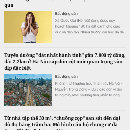
qua
Bất động sản
Xã Quốc Oai (Hà Nội) đang được quy
hoạch khoảng 180 ha đất dành cho giáo
dục và đào tạo. Nhiều trường đại học đã đề
xuất đầu tư cơ sở mới tại khu vực này với
tổng nhu cầu khoảng 70-75 ha.
Tuyến đường "đắt nhất hành tinh" gần 7.800 tỷ đồng,
dài 2,2km ở Hà Nội sắp đón cột mốc quan trọng vào
dịp đặc biệt
Bất động sản
Phó Bí thư Thường trực Thành ủy Hà Nội -
Nguyễn Trọng Đông - lưu ý các đơn vị tập
trung máy móc phương tiện, khẩn trương
đẩy nhanh tiến độ đảm bảo đến dịp Quốc
khánh 2/9 sẽ tổ chức thông tuyến đường
Vành đai 1 trên mặt đất.
Từ nhà tập thể 30 m², “chuồng cọp” san sát đến đại
đô thị hàng trăm ha: Mô hình căn hộ chung cư đã