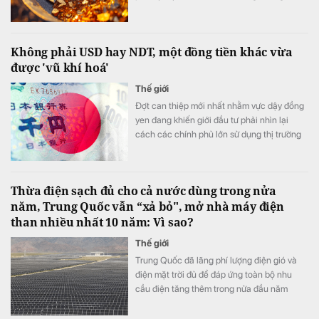
khoảng 68-100 tấn vàng quy đổi.
Không phải USD hay NDT, một đồng tiền khác vừa
được 'vũ khí hoá'
Thế giới
Đợt can thiệp mới nhất nhằm vực dậy đồng
yen đang khiến giới đầu tư phải nhìn lại
cách các chính phủ lớn sử dụng thị trường
ngoại hối.
Thừa điện sạch đủ cho cả nước dùng trong nửa
năm, Trung Quốc vẫn “xả bỏ", mở nhà máy điện
than nhiều nhất 10 năm: Vì sao?
Thế giới
Trung Quốc đã lãng phí lượng điện gió và
điện mặt trời đủ để đáp ứng toàn bộ nhu
cầu điện tăng thêm trong nửa đầu năm
2026. Tuy nhiên, do hạn chế của hệ thống
truyền tải, sản lượng điện than vẫn tăng trở