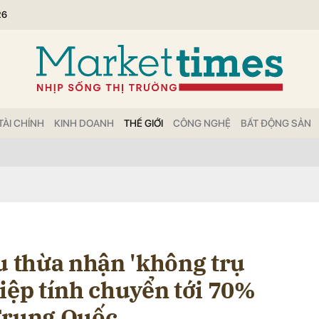
26
bình luận
TÀI CHÍNH
KINH DOANH
THẾ GIỚI
CÔNG NGHỆ
BẤT ĐỘNG SẢN
Hủy
G
u thừa nhận 'không trụ
iệp tính chuyển tới 70%
Trung Quốc