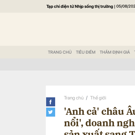
Tạp chí điện tử Nhịp sống thị trường
|
05/08/20
Gửi 
TRANG CHỦ
TIÊU ĐIỂM
THẨM ĐỊNH GIÁ
Trang chủ
Thế giới
'Anh cả' châu Â
nổi', doanh ngh
sản xuất sang 