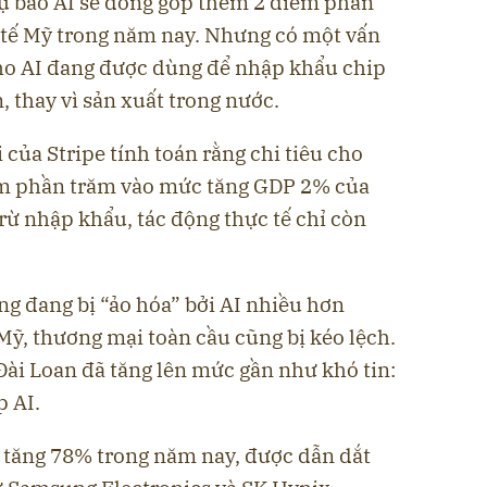
ự báo AI sẽ đóng góp thêm 2 điểm phần
 tế Mỹ trong năm nay. Nhưng có một vấn
 cho AI đang được dùng để nhập khẩu chip
n, thay vì sản xuất trong nước.
 của Stripe tính toán rằng chi tiêu cho
ểm phần trăm vào mức tăng GDP 2% của
trừ nhập khẩu, tác động thực tế chỉ còn
ng đang bị “ảo hóa” bởi AI nhiều hơn
Mỹ, thương mại toàn cầu cũng bị kéo lệch.
ài Loan đã tăng lên mức gần như khó tin:
 AI.
i tăng 78% trong năm nay, được dẫn dắt