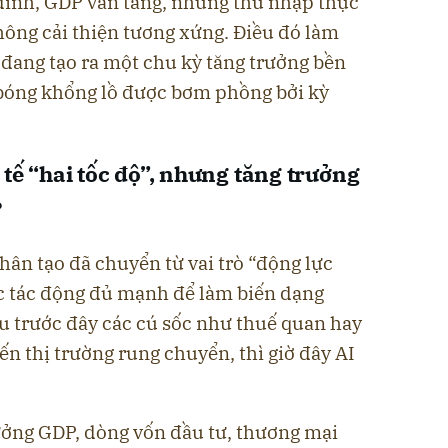
đỉnh, GDP vẫn tăng, nhưng thu nhập thực
không cải thiện tương xứng. Điều đó làm
I đang tạo ra một chu kỳ tăng trưởng bền
 bóng khổng lồ được bơm phồng bởi kỳ
 tế “hai tốc độ”, nhưng tăng trưởng
?
nhân tạo đã chuyển từ vai trò “động lực
c tác động đủ mạnh để làm biến dạng
u trước đây các cú sốc như thuế quan hay
ến thị trường rung chuyển, thì giờ đây AI
ởng GDP, dòng vốn đầu tư, thương mại