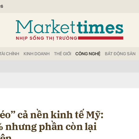
26
bình luận
TÀI CHÍNH
KINH DOANH
THẾ GIỚI
CÔNG NGHỆ
BẤT ĐỘNG SẢN
Hủy
G
éo” cả nền kinh tế Mỹ:
 nhưng phần còn lại
yên