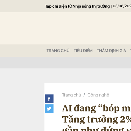
Tạp chí điện tử Nhịp sống thị trường
|
03/08/20
Gửi 
TRANG CHỦ
TIÊU ĐIỂM
THẨM ĐỊNH GIÁ
Trang chủ
Công nghệ
AI đang “bóp m
Tăng trưởng 2%
gần như đứng 