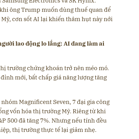
hư Samsung Electronics và SK Hynix.
g khi ông Trump muốn dùng thuế quan để
ỹ, cơn sốt AI lại khiến thâm hụt này nới
ười lao động lo lắng: AI đang làm ai
thị trường chứng khoán trở nên méo mó.
p đỉnh mới, bất chấp giá năng lượng tăng
nhóm Magnificent Seven, 7 đại gia công
ng vốn hóa thị trường Mỹ. Riêng từ khi
S&P 500 đã tăng 7%. Nhưng nếu tính đều
ệp, thị trường thực tế lại giảm nhẹ.