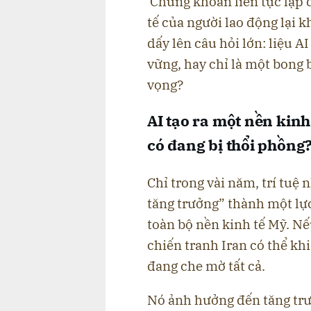
Chứng khoán liên tục lập 
tế của người lao động lại 
dấy lên câu hỏi lớn: liệu A
vững, hay chỉ là một bong
vọng?
AI tạo ra một nền kinh
có đang bị thổi phồng
Chỉ trong vài năm, trí tuệ 
tăng trưởng” thành một lự
toàn bộ nền kinh tế Mỹ. Nế
chiến tranh Iran có thể khi
đang che mờ tất cả.
Nó ảnh hưởng đến tăng trư