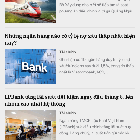
Bộ Xây dựng cho biết sẽ tiếp tục rà soát
phương án điều chỉnh vị trí ga Quảng Ngãi
trong quá trình lập Báo cáo nghiên cứu khả
thi Dự án đường sắt tốc độ cao Bắc - Nam.
Những ngân hàng nào có tỷ lệ nợ xấu thấp nhất hiện
nay?
Tài chính
Ghi nhận có 10 ngân hàng duy trì tỷ lê nợ
xấu/dư nợ cho vay dưới 1,5%, trong đó thấp
nhất là Vietcombank, ACB,...
LPBank tăng lãi suất tiết kiệm ngay đầu tháng 8, lên
nhóm cao nhất hệ thống
Tài chính
Ngân hàng TMCP Lộc Phát Việt Nam
(LPBank) vừa điều chỉnh tăng lãi suất huy
động. Đáng chú ý, lãi suất tiền gửi các kỳ
hạn từ 6-25 tháng đồng loạt tăng 0,3 điểm