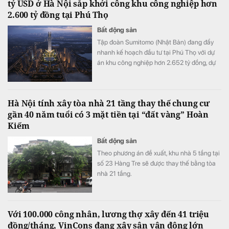
tỷ USD ở Hà Nội sắp khởi công khu công nghiệp hơn
2.600 tỷ đồng tại Phú Thọ
Bất động sản
Tập đoàn Sumitomo (Nhật Bản) đang đẩy
nhanh kế hoạch đầu tư tại Phú Thọ với dự
án khu công nghiệp hơn 2.652 tỷ đồng, dự
kiến được cấp chứng nhận đầu tư vào cuối
tháng 8 và khởi công đầu tháng 11/2026.
Hà Nội tính xây tòa nhà 21 tầng thay thế chung cư
gần 40 năm tuổi có 3 mặt tiền tại “đất vàng” Hoàn
Kiếm
Bất động sản
Theo phương án đề xuất, khu nhà 5 tầng tại
số 23 Hàng Tre sẽ được thay thế bằng tòa
nhà 21 tầng.
Với 100.000 công nhân, lương thợ xây đến 41 triệu
đồng/tháng, VinCons đang xây sân vận động lớn