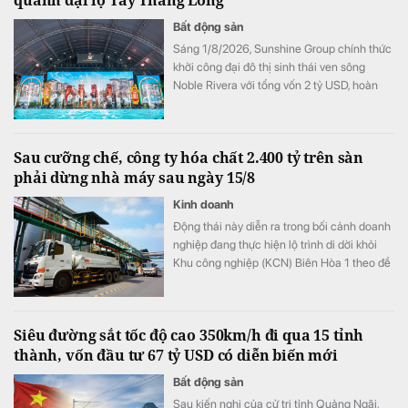
quanh đại lộ Tây Thăng Long
Bất động sản
Sáng 1/8/2026, Sunshine Group chính thức
khởi công đại đô thị sinh thái ven sông
Noble Rivera với tổng vốn 2 tỷ USD, hoàn
thiện chuỗi dự án liên hoàn quy mô lớn mà
tập đoàn này đang triển khai gấp rút trên
trục đại lộ Tây Thăng Long.
Sau cưỡng chế, công ty hóa chất 2.400 tỷ trên sàn
phải dừng nhà máy sau ngày 15/8
Kinh doanh
Động thái này diễn ra trong bối cảnh doanh
nghiệp đang thực hiện lộ trình di dời khỏi
Khu công nghiệp (KCN) Biên Hòa 1 theo đề
án chuyển đổi khu công nghiệp thành khu
đô thị - thương mại - dịch vụ và cải thiện
môi trường của tỉnh Đồng Nai.
Siêu đường sắt tốc độ cao 350km/h đi qua 15 tỉnh
thành, vốn đầu tư 67 tỷ USD có diễn biến mới
Bất động sản
Sau kiến nghị của cử tri tỉnh Quảng Ngãi,