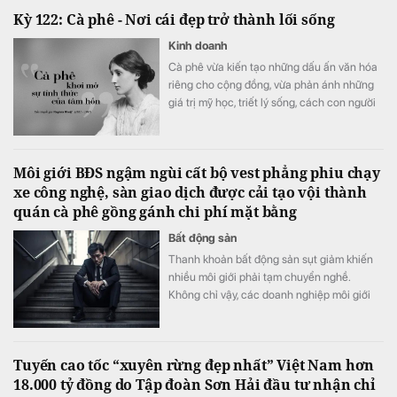
đưa lãi suất gửi online lên cao nhất
Kỳ 122: Cà phê - Nơi cái đẹp trở thành lối sống
7,3%/năm.
Kinh doanh
Cà phê vừa kiến tạo những dấu ấn văn hóa
riêng cho cộng đồng, vừa phản ánh những
giá trị mỹ học, triết lý sống, cách con người
gửi gắm tư duy và khát vọng kiến tạo đời
sống tốt đẹp hơn.
Môi giới BĐS ngậm ngùi cất bộ vest phẳng phiu chạy
xe công nghệ, sàn giao dịch được cải tạo vội thành
quán cà phê gồng gánh chi phí mặt bằng
Bất động sản
Thanh khoản bất động sản sụt giảm khiến
nhiều môi giới phải tạm chuyển nghề.
Không chỉ vậy, các doanh nghiệp môi giới
niêm yết cũng bị giảm doanh thu so với thời
điểm thị trường “nóng” vào cuối năm ngoái.
Tuyến cao tốc “xuyên rừng đẹp nhất” Việt Nam hơn
18.000 tỷ đồng do Tập đoàn Sơn Hải đầu tư nhận chỉ