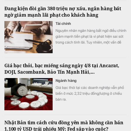
Đang kiện đòi gần 380 triệu nợ xấu, ngân hàng bất
ngờ giảm mạnh lãi phạt cho khách hàng
Tài chính
Nguyên nhân ngân hàng bất ngờ điều chỉnh
giảm mạnh tiền phạt là vì phát hiện sai sót
trong cách tính lãi. Tuy nhiên, một vấn đề
đau đầu với ngân hàng là chiếc ô tô dùng
để siết nợ hiện đã hoàn toàn mất tích, khiến
việc thắng kiện có nguy cơ chỉ nằm trên
Giá bạc thỏi, bạc miếng sáng ngày 4/8 tại Ancarat,
giấy.
DOJI, Sacombank, Bảo Tín Mạnh Hải,...
Ngành hàng
Giá bạc thỏi tại các doanh nghiệp vẫn phổ
biến ở mức 2,32 triệu đồng/lượng ở chiều
bán ra.
Nhật Bản tìm cách cứu đồng yên mà không cần bán
1.100 tỷ USD trái phiếu Mỹ: Fed sắp vào cuộc?