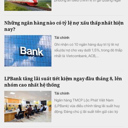
phương án điều chỉnh vị trí ga Quảng Ngãi
trong quá trình lập Báo cáo nghiên cứu khả
thi Dự án đường sắt tốc độ cao Bắc - Nam.
Những ngân hàng nào có tỷ lệ nợ xấu thấp nhất hiện
nay?
Tài chính
Ghi nhận có 10 ngân hàng duy trì tỷ lê nợ
xấu/dư nợ cho vay dưới 1,5%, trong đó thấp
nhất là Vietcombank, ACB,...
LPBank tăng lãi suất tiết kiệm ngay đầu tháng 8, lên
nhóm cao nhất hệ thống
Tài chính
Ngân hàng TMCP Lộc Phát Việt Nam
(LPBank) vừa điều chỉnh tăng lãi suất huy
động. Đáng chú ý, lãi suất tiền gửi các kỳ
hạn từ 6-25 tháng đồng loạt tăng 0,3 điểm
phần trăm ở cả kênh trực tuyến và tại quầy,