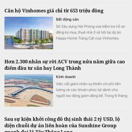
Căn hộ Vinhomes giá chỉ từ 653 triệu đồng
Bất động sản
Sở Xây dựng Hải Phòng vừa kiểm tra hồ sơ
đăng ký mua, thuê nhà ở xã hội tại dự án
Happy Home Tràng Cát của Vinhomes.
Theo kết quả rà soát, có 266 trường hợp
trong danh sách dự kiến chưa được hưởng
chính sách hỗ trợ về nhà ở, đất ở.
Hơn 2.300 nhân sự rời ACV trong nửa năm giữa cao
điểm đầu tư sân bay Long Thành
Kinh doanh
Việc cắt giảm nhân sự khiến chi phí tiền
lương và các khoản phúc lợi dành cho
người lao động giảm đáng kể. Trong 6 tháng
đầu năm, khoản mục này còn khoảng 1.900
tỷ đồng, thấp hơn khoảng 300 tỷ đồng so
với cùng kỳ năm trước.
Sau sự kiện khởi công đô thị sinh thái 2 tỷ USD, lộ
diện chuỗi dự án liên hoàn của Sunshine Group