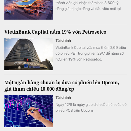
thành viên ghi nhận thêm hơn 3.600 tỷ
đồng giá trị hợp đồng và đầu việc mới tại
nhiều dự án hạ tầng, công trình ngầm và
nền móng quy mô lớn. Cùng với việc tiếp tục
bổ sung nguồn việc, kết quả kinh doanh 6
VietinBank Capital nắm 19% vốn Petrosetco
tháng đầu năm của doanh nghiệp cũng ghi
nhận những chuyển biến tích cực, với
Tài chính
doanh thu tăng gần 50% và lợi nhuận sau
VietinBank Capital vừa mua thêm 2,69 triệu
thuế cao hơn đáng kể so với cùng kỳ năm
cổ phiếu PET trong phiên 29/7 để nâng sở
2025.
hữu lên 19% vốn Petrosetco.
Một ngân hàng chuẩn bị đưa cổ phiếu lên Upcom,
giá tham chiếu 10.000 đồng/cp
Tài chính
Ngày 12/8 là ngày giao dịch đầu tiên của cổ
phiếu PCB trên Upcom.