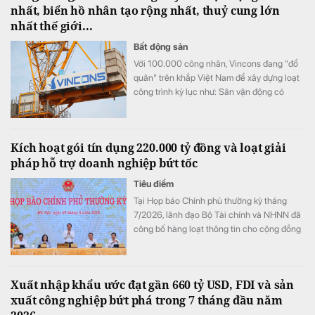
nhất, biển hồ nhân tạo rộng nhất, thuỷ cung lớn
nhất thế giới...
Bất động sản
Với 100.000 công nhân, Vincons đang "đổ
quân" trên khắp Việt Nam để xây dựng loạt
công trình kỷ lục như: Sân vận động có
nhiều chỗ ngồi nhất, biển hồ nhân tạo rộng
nhất, thuỷ cung lớn nhất thế giới...
Kích hoạt gói tín dụng 220.000 tỷ đồng và loạt giải
pháp hỗ trợ doanh nghiệp bứt tốc
Tiêu điểm
Tại Họp báo Chính phủ thường kỳ tháng
7/2026, lãnh đạo Bộ Tài chính và NHNN đã
công bố hàng loạt thông tin cho cộng đồng
doanh nghiệp: từ các gói cho vay ưu đãi lãi
suất, nới room vốn trung dài hạn cho tới
chính sách gia hạn thuế, tiền thuê đất, tạo
Xuất nhập khẩu ước đạt gần 660 tỷ USD, FDI và sản
đà bứt phá cho toàn nền kinh tế.
xuất công nghiệp bứt phá trong 7 tháng đầu năm