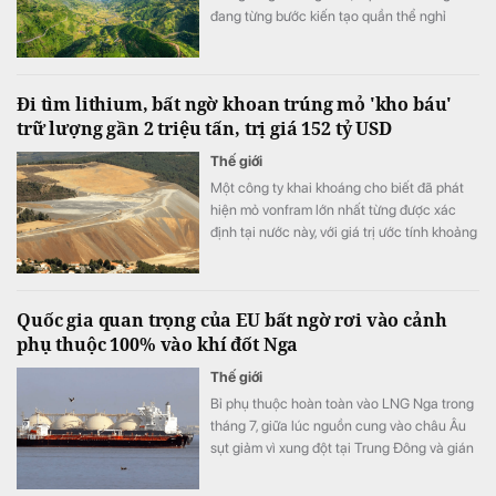
đang từng bước kiến tạo quần thể nghỉ
dưỡng quốc tế đa thương hiệu lớn bậc nhất
châu Á, nơi quy tụ bộ sưu tập di sản tổ hợp
khách sạn, thương mại – dịch vụ đẳng cấp
Đi tìm lithium, bất ngờ khoan trúng mỏ 'kho báu'
quốc tế cùng hệ sinh thái thiên nhiên và
trữ lượng gần 2 triệu tấn, trị giá 152 tỷ USD
văn hóa được gìn giữ và phát huy bền vững.
Thế giới
Một công ty khai khoáng cho biết đã phát
hiện mỏ vonfram lớn nhất từng được xác
định tại nước này, với giá trị ước tính khoảng
152 tỷ USD.
Quốc gia quan trọng của EU bất ngờ rơi vào cảnh
phụ thuộc 100% vào khí đốt Nga
Thế giới
Bỉ phụ thuộc hoàn toàn vào LNG Nga trong
tháng 7, giữa lúc nguồn cung vào châu Âu
sụt giảm vì xung đột tại Trung Đông và gián
đoạn vận tải qua eo biển Hormuz.