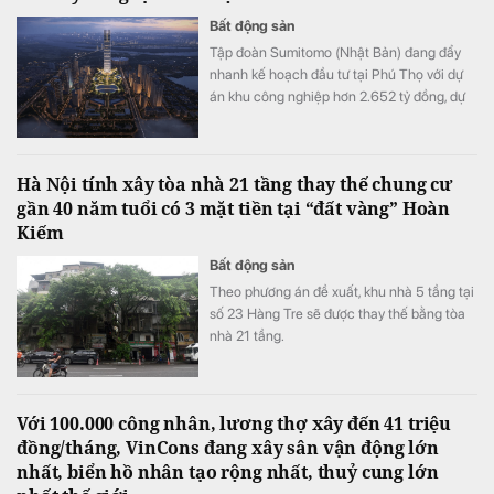
Bất động sản
Tập đoàn Sumitomo (Nhật Bản) đang đẩy
nhanh kế hoạch đầu tư tại Phú Thọ với dự
án khu công nghiệp hơn 2.652 tỷ đồng, dự
kiến được cấp chứng nhận đầu tư vào cuối
tháng 8 và khởi công đầu tháng 11/2026.
Hà Nội tính xây tòa nhà 21 tầng thay thế chung cư
gần 40 năm tuổi có 3 mặt tiền tại “đất vàng” Hoàn
Kiếm
Bất động sản
Theo phương án đề xuất, khu nhà 5 tầng tại
số 23 Hàng Tre sẽ được thay thế bằng tòa
nhà 21 tầng.
Với 100.000 công nhân, lương thợ xây đến 41 triệu
đồng/tháng, VinCons đang xây sân vận động lớn
nhất, biển hồ nhân tạo rộng nhất, thuỷ cung lớn