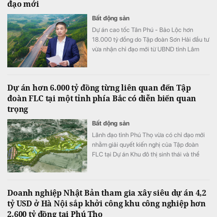
đạo mới
Bất động sản
Dự án cao tốc Tân Phú - Bảo Lộc hơn
18.000 tỷ đồng do Tập đoàn Sơn Hải đầu tư
vừa nhận chỉ đạo mới từ UBND tỉnh Lâm
Đồng nhằm đẩy nhanh tiến độ thi công và
giải phóng mặt bằng.
Dự án hơn 6.000 tỷ đồng từng liên quan đến Tập
đoàn FLC tại một tỉnh phía Bắc có diễn biến quan
trọng
Bất động sản
Lãnh đạo tỉnh Phú Thọ vừa có chỉ đạo mới
nhằm giải quyết kiến nghị của Tập đoàn
FLC tại Dự án Khu đô thị sinh thái và thể
thao Việt Trì.
Doanh nghiệp Nhật Bản tham gia xây siêu dự án 4,2
tỷ USD ở Hà Nội sắp khởi công khu công nghiệp hơn
2.600 tỷ đồng tại Phú Thọ