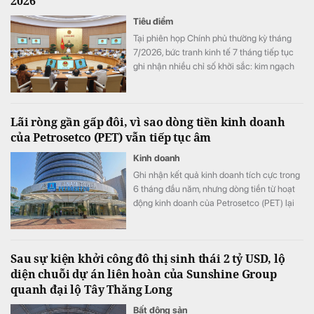
2026
Tiêu điểm
Tại phiên họp Chính phủ thường kỳ tháng
7/2026, bức tranh kinh tế 7 tháng tiếp tục
ghi nhận nhiều chỉ số khởi sắc: kim ngạch
xuất nhập khẩu đạt 659,6 tỷ USD (tăng
28,1%), vốn FDI đăng ký mới tăng 58% cùng
mức tăng trưởng công nghiệp cao nhất tính
Lãi ròng gần gấp đôi, vì sao dòng tiền kinh doanh
từ năm 2019 đến nay.
của Petrosetco (PET) vẫn tiếp tục âm
Kinh doanh
Ghi nhận kết quả kinh doanh tích cực trong
6 tháng đầu năm, nhưng dòng tiền từ hoạt
động kinh doanh của Petrosetco (PET) lại
âm hơn 1.050 tỷ đồng, gấp gần 4 lần đầu
năm, cho thấy doanh nghiệp đang phải đối
diện nhiều thách thức lớn.
Sau sự kiện khởi công đô thị sinh thái 2 tỷ USD, lộ
diện chuỗi dự án liên hoàn của Sunshine Group
quanh đại lộ Tây Thăng Long
Bất động sản