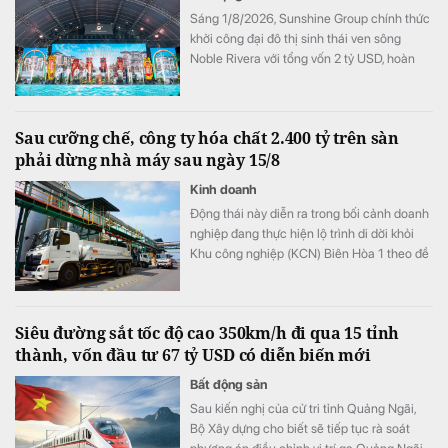
Sáng 1/8/2026, Sunshine Group chính thức
khởi công đại đô thị sinh thái ven sông
Noble Rivera với tổng vốn 2 tỷ USD, hoàn
thiện chuỗi dự án liên hoàn quy mô lớn mà
tập đoàn này đang triển khai gấp rút trên
trục đại lộ Tây Thăng Long.
Sau cưỡng chế, công ty hóa chất 2.400 tỷ trên sàn
phải dừng nhà máy sau ngày 15/8
Kinh doanh
Động thái này diễn ra trong bối cảnh doanh
nghiệp đang thực hiện lộ trình di dời khỏi
Khu công nghiệp (KCN) Biên Hòa 1 theo đề
án chuyển đổi khu công nghiệp thành khu
đô thị - thương mại - dịch vụ và cải thiện
môi trường của tỉnh Đồng Nai.
Siêu đường sắt tốc độ cao 350km/h đi qua 15 tỉnh
thành, vốn đầu tư 67 tỷ USD có diễn biến mới
Bất động sản
Sau kiến nghị của cử tri tỉnh Quảng Ngãi,
Bộ Xây dựng cho biết sẽ tiếp tục rà soát