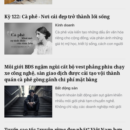
phần trăm ở cả kênh trực tuyến và tại quầy,
đưa lãi suất gửi online lên cao nhất
Kỳ 122: Cà phê - Nơi cái đẹp trở thành lối sống
7,3%/năm.
Kinh doanh
Cà phê vừa kiến tạo những dấu ấn văn hóa
riêng cho cộng đồng, vừa phản ánh những
giá trị mỹ học, triết lý sống, cách con người
gửi gắm tư duy và khát vọng kiến tạo đời
sống tốt đẹp hơn.
Môi giới BĐS ngậm ngùi cất bộ vest phẳng phiu chạy
xe công nghệ, sàn giao dịch được cải tạo vội thành
quán cà phê gồng gánh chi phí mặt bằng
Bất động sản
Thanh khoản bất động sản sụt giảm khiến
nhiều môi giới phải tạm chuyển nghề.
Không chỉ vậy, các doanh nghiệp môi giới
niêm yết cũng bị giảm doanh thu so với thời
điểm thị trường “nóng” vào cuối năm ngoái.
Tuyến cao tốc “xuyên rừng đẹp nhất” Việt Nam hơn