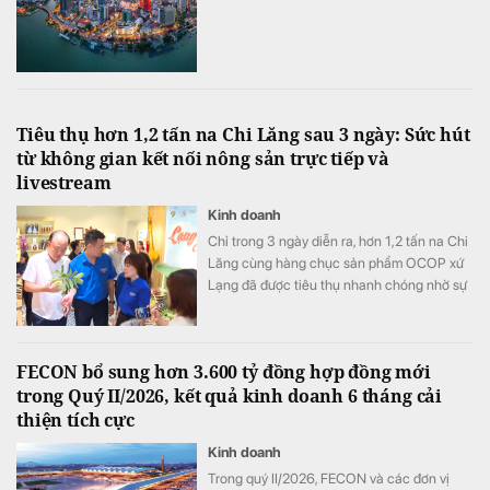
Tiêu thụ hơn 1,2 tấn na Chi Lăng sau 3 ngày: Sức hút
từ không gian kết nối nông sản trực tiếp và
livestream
Kinh doanh
Chỉ trong 3 ngày diễn ra, hơn 1,2 tấn na Chi
Lăng cùng hàng chục sản phẩm OCOP xứ
Lạng đã được tiêu thụ nhanh chóng nhờ sự
kết hợp hài hòa giữa không gian trải nghiệm
thực tế và các phiên livestream bán hàng
hiện đại.
FECON bổ sung hơn 3.600 tỷ đồng hợp đồng mới
trong Quý II/2026, kết quả kinh doanh 6 tháng cải
thiện tích cực
Kinh doanh
Trong quý II/2026, FECON và các đơn vị