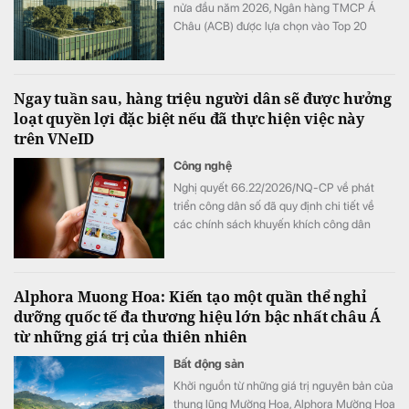
nửa đầu năm 2026, Ngân hàng TMCP Á
hàng đầu Hàn Quốc đã định hình thành
Châu (ACB) được lựa chọn vào Top 20
công.
doanh nghiệp thuộc Bộ chỉ số Phát triển
bền vững Việt Nam (Vietnam Sustainability
Index – VNSI) năm 2026. Kết quả này ghi
Ngay tuần sau, hàng triệu người dân sẽ được hưởng
nhận những bước tiến của ACB trong việc
loạt quyền lợi đặc biệt nếu đã thực hiện việc này
xây dựng nền tảng tăng trưởng dài hạn, từ
trên VNeID
chất lượng tài sản, quản trị rủi ro đến quản
trị phát triển bền vững và minh bạch thông
Công nghệ
tin.
Nghị quyết 66.22/2026/NQ-CP về phát
triển công dân số đã quy định chi tiết về
các chính sách khuyến khích công dân
tham gia trên môi trường số. Có hiệu lực từ
ngày 15/8/2026 đến 28/2/2027.
Alphora Muong Hoa: Kiến tạo một quần thể nghỉ
dưỡng quốc tế đa thương hiệu lớn bậc nhất châu Á
từ những giá trị của thiên nhiên
Bất động sản
Khởi nguồn từ những giá trị nguyên bản của
thung lũng Mường Hoa, Alphora Mường Hoa