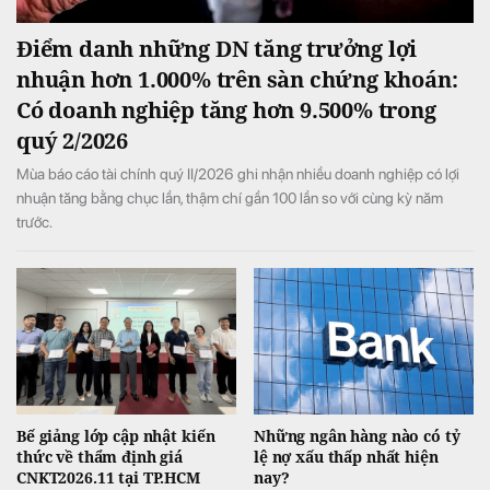
Điểm danh những DN tăng trưởng lợi
nhuận hơn 1.000% trên sàn chứng khoán:
Có doanh nghiệp tăng hơn 9.500% trong
quý 2/2026
Mùa báo cáo tài chính quý II/2026 ghi nhận nhiều doanh nghiệp có lợi
nhuận tăng bằng chục lần, thậm chí gần 100 lần so với cùng kỳ năm
trước.
Bế giảng lớp cập nhật kiến
Những ngân hàng nào có tỷ
thức về thẩm định giá
lệ nợ xấu thấp nhất hiện
CNKT2026.11 tại TP.HCM
nay?