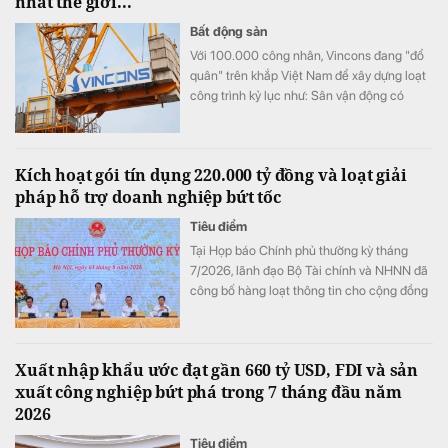
nhất thế giới...
Bất động sản
Với 100.000 công nhân, Vincons đang "đổ
quân" trên khắp Việt Nam để xây dựng loạt
công trình kỷ lục như: Sân vận động có
nhiều chỗ ngồi nhất, biển hồ nhân tạo rộng
nhất, thuỷ cung lớn nhất thế giới...
Kích hoạt gói tín dụng 220.000 tỷ đồng và loạt giải
pháp hỗ trợ doanh nghiệp bứt tốc
Tiêu điểm
Tại Họp báo Chính phủ thường kỳ tháng
7/2026, lãnh đạo Bộ Tài chính và NHNN đã
công bố hàng loạt thông tin cho cộng đồng
doanh nghiệp: từ các gói cho vay ưu đãi lãi
suất, nới room vốn trung dài hạn cho tới
chính sách gia hạn thuế, tiền thuê đất, tạo
Xuất nhập khẩu ước đạt gần 660 tỷ USD, FDI và sản
đà bứt phá cho toàn nền kinh tế.
xuất công nghiệp bứt phá trong 7 tháng đầu năm
2026
Tiêu điểm