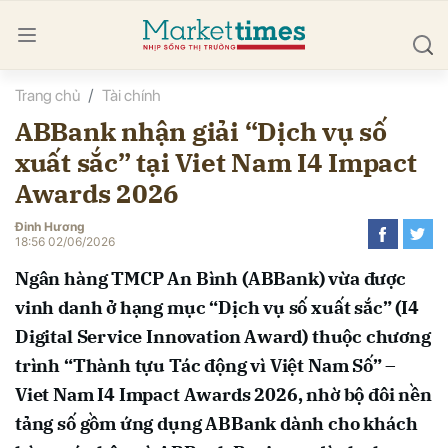
Trang chủ
Tài chính
bình luận
ABBank nhận giải “Dịch vụ số
xuất sắc” tại Viet Nam I4 Impact
Awards 2026
Đinh Hương
18:56 02/06/2026
Ngân hàng TMCP An Bình (ABBank) vừa được
Hủy
G
vinh danh ở hạng mục “Dịch vụ số xuất sắc” (I4
Digital Service Innovation Award) thuộc chương
trình “Thành tựu Tác động vì Việt Nam Số” –
Viet Nam I4 Impact Awards 2026, nhờ bộ đôi nền
tảng số gồm ứng dụng ABBank dành cho khách