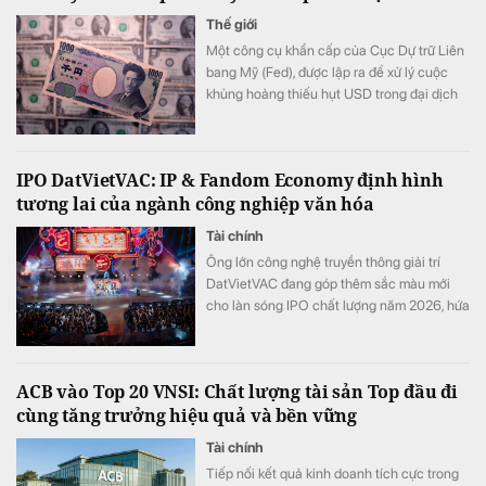
Thế giới
Một công cụ khẩn cấp của Cục Dự trữ Liên
bang Mỹ (Fed), được lập ra để xử lý cuộc
khủng hoảng thiếu hụt USD trong đại dịch
Covid-19, đang được đề xuất sử dụng nhằm
hỗ trợ Nhật Bản bảo vệ đồng yên.
IPO DatVietVAC: IP & Fandom Economy định hình
tương lai của ngành công nghiệp văn hóa
Tài chính
Ông lớn công nghệ truyền thông giải trí
DatVietVAC đang góp thêm sắc màu mới
cho làn sóng IPO chất lượng năm 2026, hứa
hẹn câu chuyện đáng theo dõi khi chuyển
dịch sang mô hình khai thác trực tiếp người
tiêu dùng (D2C) đón đầu điểm bùng nổ của
ACB vào Top 20 VNSI: Chất lượng tài sản Top đầu đi
nền kinh tế người hâm mộ (fandom
cùng tăng trưởng hiệu quả và bền vững
economy). DatVietVAC đã chứng minh khả
năng tối ưu hóa giá trị từ cộng đồng người
Tài chính
hâm mộ – tương đồng với chiến lược phát
Tiếp nối kết quả kinh doanh tích cực trong
triển bền vững mà các doanh nghiệp giải trí