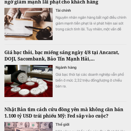
ngờ giảm mạnh lãi phạt cho khách hàng
Tài chính
Nguyên nhân ngân hàng bất ngờ điều chỉnh
giảm mạnh tiền phạt là vì phát hiện sai sót
trong cách tính lãi. Tuy nhiên, một vấn đề
đau đầu với ngân hàng là chiếc ô tô dùng
để siết nợ hiện đã hoàn toàn mất tích, khiến
việc thắng kiện có nguy cơ chỉ nằm trên
Giá bạc thỏi, bạc miếng sáng ngày 4/8 tại Ancarat,
giấy.
DOJI, Sacombank, Bảo Tín Mạnh Hải,...
Ngành hàng
Giá bạc thỏi tại các doanh nghiệp vẫn phổ
biến ở mức 2,32 triệu đồng/lượng ở chiều
bán ra.
Nhật Bản tìm cách cứu đồng yên mà không cần bán
1.100 tỷ USD trái phiếu Mỹ: Fed sắp vào cuộc?
Thế giới