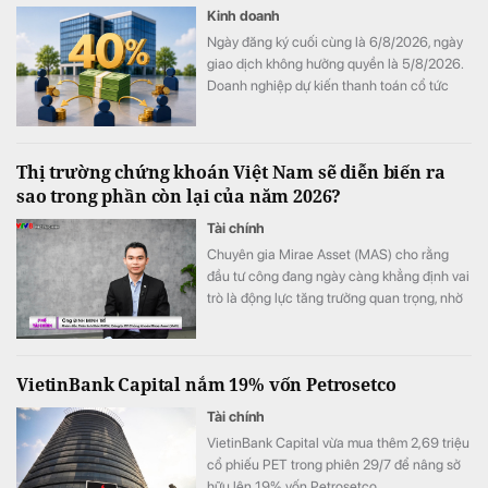
Kinh doanh
Ngày đăng ký cuối cùng là 6/8/2026, ngày
giao dịch không hưởng quyền là 5/8/2026.
Doanh nghiệp dự kiến thanh toán cổ tức
vào ngày 14/8/2026.
Thị trường chứng khoán Việt Nam sẽ diễn biến ra
sao trong phần còn lại của năm 2026?
Tài chính
Chuyên gia Mirae Asset (MAS) cho rằng
đầu tư công đang ngày càng khẳng định vai
trò là động lực tăng trưởng quan trọng, nhờ
đó thị trường chứng khoán cũng sẽ được
hưởng lợi.
VietinBank Capital nắm 19% vốn Petrosetco
Tài chính
VietinBank Capital vừa mua thêm 2,69 triệu
cổ phiếu PET trong phiên 29/7 để nâng sở
hữu lên 19% vốn Petrosetco.