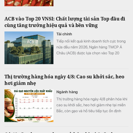
ACB vào Top 20 VNSI: Chất lượng tài sản Top đầu đi
cùng tăng trưởng hiệu quả và bền vững
Tài chính
Tiếp nối kết quả kinh doanh tích cực trong
nửa đầu năm 2026, Ngân hàng TMCP Á
Châu (ACB) được lựa chọn vào Top 20
doanh nghiệp thuộc Bộ chỉ số Phát triển
bền vững Việt Nam (Vietnam Sustainability
Index – VNSI) năm 2026. Kết quả này ghi
Thị trường hàng hóa ngày 4/8: Cao su khởi sắc, heo
nhận những bước tiến của ACB trong việc
hơi giảm nhẹ
xây dựng nền tảng tăng trưởng dài hạn, từ
chất lượng tài sản, quản trị rủi ro đến quản
Ngành hàng
trị phát triển bền vững và minh bạch thông
Thị trường hàng hóa ngày 4/8 phân hóa khi
tin.
cao su khởi sắc, heo hơi giảm nhẹ tại miền
Bắc, còn gạo và hồ tiêu tiếp tục ổn định