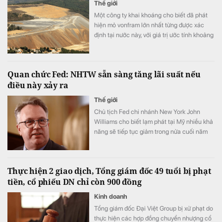
Thế giới
Một công ty khai khoáng cho biết đã phát
hiện mỏ vonfram lớn nhất từng được xác
định tại nước này, với giá trị ước tính khoảng
152 tỷ USD.
Quan chức Fed: NHTW sẵn sàng tăng lãi suất nếu
điều này xảy ra
Thế giới
Chủ tịch Fed chi nhánh New York John
Williams cho biết lạm phát tại Mỹ nhiều khả
năng sẽ tiếp tục giảm trong nửa cuối năm
nay và năm 2027.
Thực hiện 2 giao dịch, Tổng giám đốc 49 tuổi bị phạt
tiền, cổ phiếu DN chỉ còn 900 đồng
Kinh doanh
Tổng giám đốc Đại Việt Group bị xử phạt do
thực hiện các hợp đồng chuyển nhượng cổ