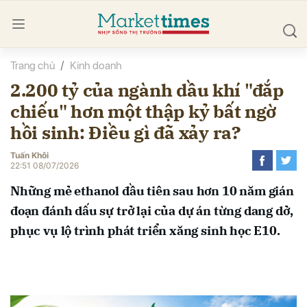
Trang chủ
Kinh doanh
bình luận
2.200 tỷ của ngành dầu khí "đắp
chiếu" hơn một thập kỷ bất ngờ
hồi sinh: Điều gì đã xảy ra?
Tuấn Khôi
22:51 08/07/2026
Những mẻ ethanol đầu tiên sau hơn 10 năm gián
Hủy
G
đoạn đánh dấu sự trở lại của dự án từng dang dở,
phục vụ lộ trình phát triển xăng sinh học E10.