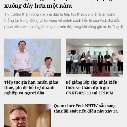
xuống đáy hơn một năm
Thị trường thận trọng khi nhà đầu tư tiếp tục theo dõi diễn biến căng
thẳng tại Trung Đông và kỳ vọng về chính sách tiền tệ của Fed. Giá dầu
phục hồi nhẹ sau cú giảm mạnh trước đó, trong khi vàng giữ xu hướng đi
ngang. Triển vọng Fed có thể nâng lãi suất trong cuộc họp tháng 9 cùng
các dữ liệu việc làm sắp công bố cũng đang chi phối diễn biến của
nhiều nhóm hàng hóa.
Tiếp tục gia hạn, miễn giảm
Bế giảng lớp cập nhật kiến
thuế, phí để hỗ trợ doanh
thức về thẩm định giá
nghiệp và người dân
CNKT2026.11 tại TP.HCM
Quan chức Fed: NHTW sẵn sàng
tăng lãi suất nếu điều này xảy ra