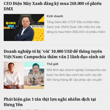
CEO Điện Máy Xanh đăng ký mua 268.000 cổ phiếu
DMX
Kinh doanh
Tổng Giám đốc CTCP Đầu tư Điện Máy
Xanh (mã: DMX) Đoàn Văn Hiểu Em vừa
đăng ký mua thêm 268.000 cổ phiếu nhằm
tăng tỷ lệ sở hữu tại doanh nghiệp.
Doanh nghiệp tố bị 'vòi' 10.000 USD để thông tuyến
Việt Nam: Campuchia thẩm vấn 2 lãnh đạo cảnh sát
Thế giới
Một lãnh đạo doanh nghiệp Campuchia cáo
buộc hai lãnh đạo cảnh sát nước này đòi
tiền hàng tháng để cấp phép vận chuyển
gia súc qua biên giới.
Phát hiện gần 1 tấn thịt lợn nghi nhiễm dịch tại
Hưng Yên