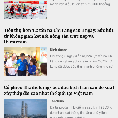
mạnh vốn điều lệ lên trên 72.000 tỷ đồng.
Tiêu thụ hơn 1,2 tấn na Chi Lăng sau 3 ngày: Sức hút
từ không gian kết nối nông sản trực tiếp và
livestream
Kinh doanh
Chỉ trong 3 ngày diễn ra, hơn 1,2 tấn na Chi
Lăng cùng hàng chục sản phẩm OCOP xứ
Lạng đã được tiêu thụ nhanh chóng nhờ sự
kết hợp hài hòa giữa không gian trải nghiệm
thực tế và các phiên livestream bán hàng
hiện đại.
Cổ phiếu Thaiholdings bốc đầu kịch trần sau đề xuất
xây tháp đôi cao nhất thế giới tại Việt Nam
Tài chính
Đà tăng của THD diễn ra sau khi thị trường
đón nhận loạt thông tin đáng chú ý liên
quan đến doanh nghiệp.