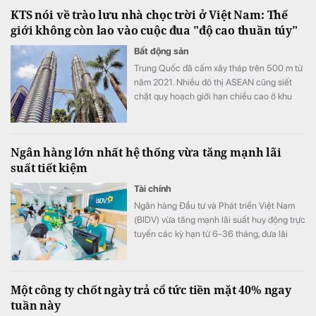
KTS nói về trào lưu nhà chọc trời ở Việt Nam: Thế
giới không còn lao vào cuộc đua "độ cao thuần túy"
Bất động sản
Trung Quốc đã cấm xây tháp trên 500 m từ
năm 2021. Nhiều đô thị ASEAN cũng siết
chặt quy hoạch giới hạn chiều cao ở khu
vực trung tâm.
Ngân hàng lớn nhất hệ thống vừa tăng mạnh lãi
suất tiết kiệm
Tài chính
Ngân hàng Đầu tư và Phát triển Việt Nam
(BIDV) vừa tăng mạnh lãi suất huy động trực
tuyến các kỳ hạn từ 6-36 tháng, đưa lãi
suất kỳ hạn 12 tháng lên 7,4%/năm - mức
cao nhất trong nhóm Big4 và thuộc nhóm
dẫn đầu thị trường hiện nay.
Một công ty chốt ngày trả cổ tức tiền mặt 40% ngay
tuần này