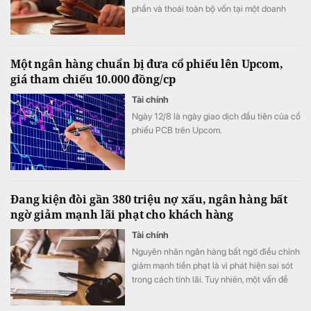
phần và thoái toàn bộ vốn tại một doanh
nghiệp khi chưa được Đại hội đồng cổ đông
chấp thuận.
Một ngân hàng chuẩn bị đưa cổ phiếu lên Upcom,
giá tham chiếu 10.000 đồng/cp
Tài chính
Ngày 12/8 là ngày giao dịch đầu tiên của cổ
phiếu PCB trên Upcom.
Đang kiện đòi gần 380 triệu nợ xấu, ngân hàng bất
ngờ giảm mạnh lãi phạt cho khách hàng
Tài chính
Nguyên nhân ngân hàng bất ngờ điều chỉnh
giảm mạnh tiền phạt là vì phát hiện sai sót
trong cách tính lãi. Tuy nhiên, một vấn đề
đau đầu với ngân hàng là chiếc ô tô dùng
để siết nợ hiện đã hoàn toàn mất tích, khiến