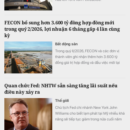
FECON bổ sung hơn 3.600 tỷ đồng hợp đồng mới
trong quý 2/2026, lợi nhuận 6 tháng gấp 4 lần cùng
kỳ
Bất động sản
Trong quý II/2026, FECON và các đơn vị
thành viên ghi nhận thêm hơn 3.600 tỷ
đồng giá trị hợp đồng và đầu việc mới tại
nhiều dự án hạ tầng, công trình ngầm và
nền móng quy mô lớn.
Quan chức Fed: NHTW sẵn sàng tăng lãi suất nếu
điều này xảy ra
Thế giới
Chủ tịch Fed chi nhánh New York John
Williams cho biết lạm phát tại Mỹ nhiều khả
năng sẽ tiếp tục giảm trong nửa cuối năm
nay và năm 2027.