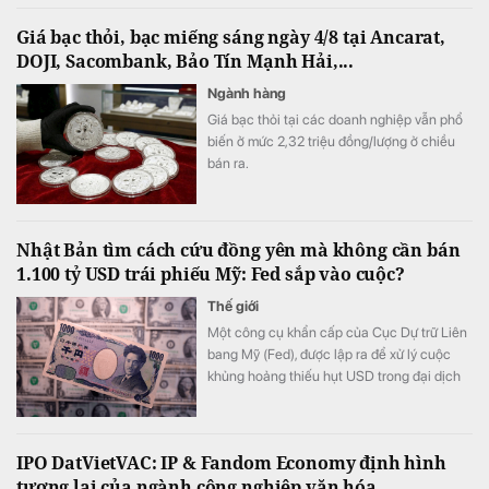
việc thắng kiện có nguy cơ chỉ nằm trên
Giá bạc thỏi, bạc miếng sáng ngày 4/8 tại Ancarat,
giấy.
DOJI, Sacombank, Bảo Tín Mạnh Hải,...
Ngành hàng
Giá bạc thỏi tại các doanh nghiệp vẫn phổ
biến ở mức 2,32 triệu đồng/lượng ở chiều
bán ra.
Nhật Bản tìm cách cứu đồng yên mà không cần bán
1.100 tỷ USD trái phiếu Mỹ: Fed sắp vào cuộc?
Thế giới
Một công cụ khẩn cấp của Cục Dự trữ Liên
bang Mỹ (Fed), được lập ra để xử lý cuộc
khủng hoảng thiếu hụt USD trong đại dịch
Covid-19, đang được đề xuất sử dụng nhằm
hỗ trợ Nhật Bản bảo vệ đồng yên.
IPO DatVietVAC: IP & Fandom Economy định hình
tương lai của ngành công nghiệp văn hóa