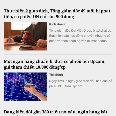
Thực hiện 2 giao dịch, Tổng giám đốc 49 tuổi bị phạt
tiền, cổ phiếu DN chỉ còn 900 đồng
Kinh doanh
Tổng giám đốc Đại Việt Group bị xử phạt do
thực hiện các hợp đồng chuyển nhượng cổ
phần và thoái toàn bộ vốn tại một doanh
nghiệp khi chưa được Đại hội đồng cổ đông
chấp thuận.
Một ngân hàng chuẩn bị đưa cổ phiếu lên Upcom,
giá tham chiếu 10.000 đồng/cp
Tài chính
Ngày 12/8 là ngày giao dịch đầu tiên của cổ
phiếu PCB trên Upcom.
Đang kiện đòi gần 380 triệu nợ xấu, ngân hàng bất