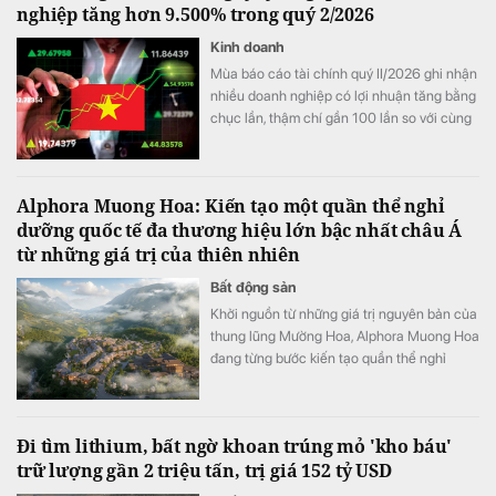
nghiệp tăng hơn 9.500% trong quý 2/2026
Kinh doanh
Mùa báo cáo tài chính quý II/2026 ghi nhận
nhiều doanh nghiệp có lợi nhuận tăng bằng
chục lần, thậm chí gần 100 lần so với cùng
kỳ năm trước.
Alphora Muong Hoa: Kiến tạo một quần thể nghỉ
dưỡng quốc tế đa thương hiệu lớn bậc nhất châu Á
từ những giá trị của thiên nhiên
Bất động sản
Khởi nguồn từ những giá trị nguyên bản của
thung lũng Mường Hoa, Alphora Muong Hoa
đang từng bước kiến tạo quần thể nghỉ
dưỡng quốc tế đa thương hiệu lớn bậc nhất
châu Á, nơi quy tụ bộ sưu tập di sản tổ hợp
khách sạn, thương mại – dịch vụ đẳng cấp
Đi tìm lithium, bất ngờ khoan trúng mỏ 'kho báu'
quốc tế cùng hệ sinh thái thiên nhiên và
trữ lượng gần 2 triệu tấn, trị giá 152 tỷ USD
văn hóa được gìn giữ và phát huy bền vững.