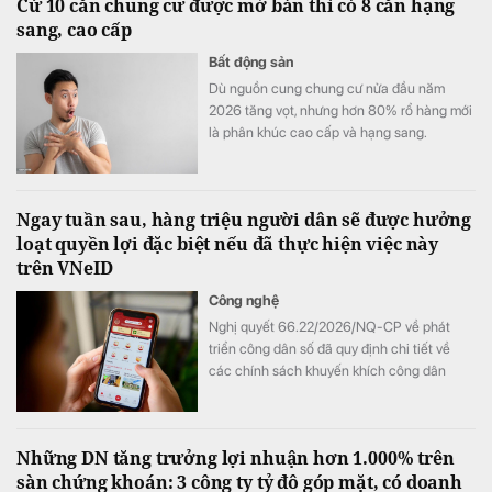
Cứ 10 căn chung cư được mở bán thì có 8 căn hạng
sang, cao cấp
Bất động sản
Dù nguồn cung chung cư nửa đầu năm
2026 tăng vọt, nhưng hơn 80% rổ hàng mới
là phân khúc cao cấp và hạng sang.
Chuyên gia cho rằng, nguồn cung đang
phục hồi, nhưng điều đó chưa đồng nghĩa
mặt bằng giá sẽ sớm điều chỉnh.
Ngay tuần sau, hàng triệu người dân sẽ được hưởng
loạt quyền lợi đặc biệt nếu đã thực hiện việc này
trên VNeID
Công nghệ
Nghị quyết 66.22/2026/NQ-CP về phát
triển công dân số đã quy định chi tiết về
các chính sách khuyến khích công dân
tham gia trên môi trường số. Có hiệu lực từ
ngày 15/8/2026 đến 28/2/2027.
Những DN tăng trưởng lợi nhuận hơn 1.000% trên
sàn chứng khoán: 3 công ty tỷ đô góp mặt, có doanh