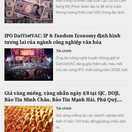
Một công cụ khẩn cấp của Cục Dự trữ Liên
bang Mỹ (Fed), được lập ra để xử lý cuộc
khủng hoảng thiếu hụt USD trong đại dịch
Covid-19, đang được đề xuất sử dụng nhằm
hỗ trợ Nhật Bản bảo vệ đồng yên.
IPO DatVietVAC: IP & Fandom Economy định hình
tương lai của ngành công nghiệp văn hóa
Tài chính
Ông lớn công nghệ truyền thông giải trí
DatVietVAC đang góp thêm sắc màu mới
cho làn sóng IPO chất lượng năm 2026, hứa
hẹn câu chuyện đáng theo dõi khi chuyển
dịch sang mô hình khai thác trực tiếp người
tiêu dùng (D2C) đón đầu điểm bùng nổ của
Giá vàng miếng, vàng nhẫn ngày 4/8 tại SJC, DOJI,
nền kinh tế người hâm mộ (fandom
Bảo Tín Minh Châu, Bảo Tín Mạnh Hải, Phú Quý,...
economy). DatVietVAC đã chứng minh khả
năng tối ưu hóa giá trị từ cộng đồng người
Tài chính
hâm mộ – tương đồng với chiến lược phát
Giá vàng miếng tại các doanh nghiệp phổ
triển bền vững mà các doanh nghiệp giải trí
biến ở mức 140 triệu đồng/lượng chiều bán
hàng đầu Hàn Quốc đã định hình thành
ra.
công.