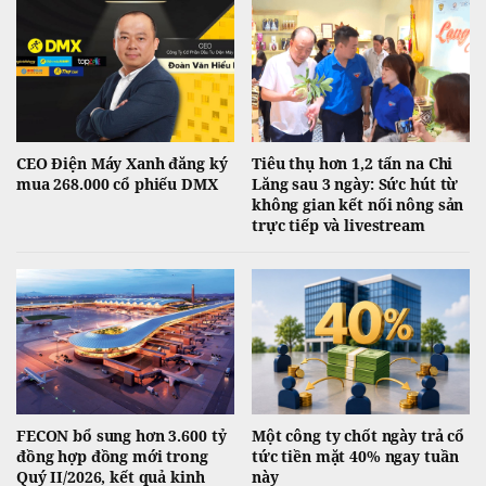
CEO Điện Máy Xanh đăng ký
Tiêu thụ hơn 1,2 tấn na Chi
mua 268.000 cổ phiếu DMX
Lăng sau 3 ngày: Sức hút từ
không gian kết nối nông sản
trực tiếp và livestream
FECON bổ sung hơn 3.600 tỷ
Một công ty chốt ngày trả cổ
đồng hợp đồng mới trong
tức tiền mặt 40% ngay tuần
Quý II/2026, kết quả kinh
này