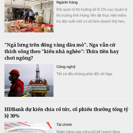
Ngành hàng
Đội quản lý thị trường số 9, Chi cục Quản lý
thị trường tỉnh Hưng Yên đã thực hiện kiểm
tra đột xuất một cơ sở kinh doanh thịt heo,
trong đó 7/9 mẫu xét nghiệm dương tính với
vi rút Dịch tả lợn châu Phi.
"Ngả lưng trên đống vàng dầu mỏ", Nga vẫn cứ
thích sống theo "kiểu nhà nghèo": Thừa tiền hay
chơi ngông?
Công nghệ
Tất cả đều không phải đối với Nga.
HDBank dự kiến chia cổ tức, cổ phiếu thưởng tổng tỷ
lệ 30%
Tài chính
Ngân hàng vừa công bố kế hoạch tăng