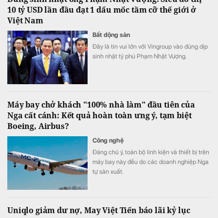
10 tỷ USD lần đầu đạt 1 dấu mốc tầm cỡ thế giới ở
Việt Nam
Bất động sản
Đây là tin vui lớn với Vingroup vào đúng dịp
sinh nhật tỷ phú Phạm Nhật Vượng.
Máy bay chở khách "100% nhà làm" đầu tiên của
Nga cất cánh: Kết quả hoàn toàn ưng ý, tạm biệt
Boeing, Airbus?
Công nghệ
Đáng chú ý, toàn bộ linh kiện và thiết bị trên
máy bay này đều do các doanh nghiệp Nga
tự sản xuất.
Uniqlo giảm dư nợ, May Việt Tiến báo lãi kỷ lục