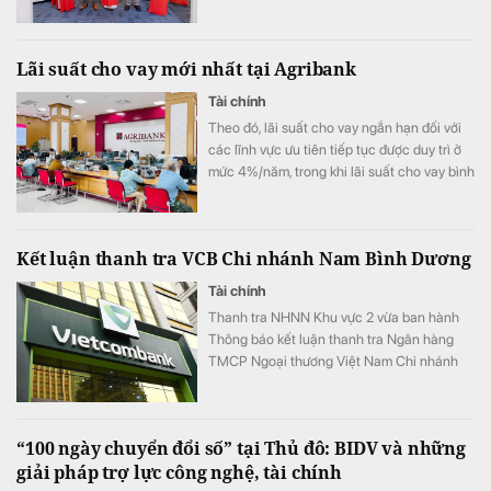
hành kinh doanh, góp phần nâng cao năng
lực phục vụ các cơ sở y tế tại khu vực miền
Bắc.
Lãi suất cho vay mới nhất tại Agribank
Tài chính
Theo đó, lãi suất cho vay ngắn hạn đối với
các lĩnh vực ưu tiên tiếp tục được duy trì ở
mức 4%/năm, trong khi lãi suất cho vay bình
quân giảm xuống 8,51%/năm.
Kết luận thanh tra VCB Chi nhánh Nam Bình Dương
Tài chính
Thanh tra NHNN Khu vực 2 vừa ban hành
Thông báo kết luận thanh tra Ngân hàng
TMCP Ngoại thương Việt Nam Chi nhánh
Nam Bình Dương.
“100 ngày chuyển đổi số” tại Thủ đô: BIDV và những
giải pháp trợ lực công nghệ, tài chính