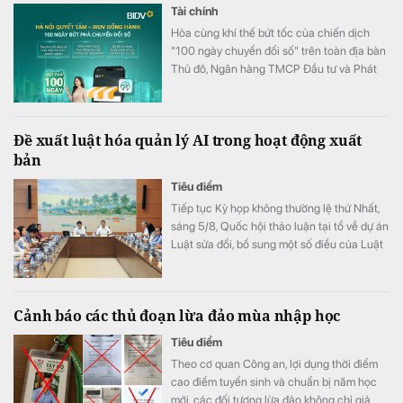
Tài chính
Hòa cùng khí thế bứt tốc của chiến dịch
"100 ngày chuyển đổi số" trên toàn địa bàn
Thủ đô, Ngân hàng TMCP Đầu tư và Phát
triển Việt Nam (BIDV) triển khai chương
trình hỗ trợ chuyển đổi số và tín dụng quy
mô lớn cho doanh nghiệp, hộ kinh doanh và
Đề xuất luật hóa quản lý AI trong hoạt động xuất
các đơn vị sự nghiệp.
bản
Tiêu điểm
Tiếp tục Kỳ họp không thường lệ thứ Nhất,
sáng 5/8, Quốc hội thảo luận tại tổ về dự án
Luật sửa đổi, bổ sung một số điều của Luật
Xuất bản.
Cảnh báo các thủ đoạn lừa đảo mùa nhập học
Tiêu điểm
Theo cơ quan Công an, lợi dụng thời điểm
cao điểm tuyển sinh và chuẩn bị năm học
mới, các đối tượng lừa đảo không chỉ giả