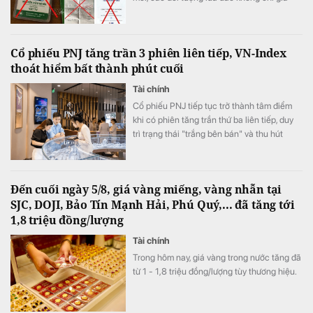
danh cán bộ tuyển sinh để chiếm đoạt tiền
của học sinh, sinh viên mà còn mạo danh
các cơ sở giáo dục đặt mua hàng hóa với số
Cổ phiếu PNJ tăng trần 3 phiên liên tiếp, VN-Index
lượng lớn, yêu cầu doanh nghiệp chuyển
thoát hiểm bất thành phút cuối
tiền đặt cọc.
Tài chính
Cổ phiếu PNJ tiếp tục trở thành tâm điểm
khi có phiên tăng trần thứ ba liên tiếp, duy
trì trạng thái "trắng bên bán" và thu hút
dòng tiền bắt đáy từ cả nhà đầu tư trong
nước lẫn khối ngoại. Trong khi, áp lực “chốt
lời” ngắn hạn lớn ở phiên chiều khiến VN-
Đến cuối ngày 5/8, giá vàng miếng, vàng nhẫn tại
Index đảo chiều giảm điểm.
SJC, DOJI, Bảo Tín Mạnh Hải, Phú Quý,... đã tăng tới
1,8 triệu đồng/lượng
Tài chính
Trong hôm nay, giá vàng trong nước tăng đã
từ 1 - 1,8 triệu đồng/lượng tùy thương hiệu.