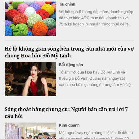
Tài chính
Với kết quả 6 tháng đầu năm, doanh nghiệp
đã thực hiện 49% mục tiêu doanh thu và
75% kế hoạch lợi nhuận trước thuế đề ra.
Hé lộ không gian sống bên trong căn nhà mới của vợ
chồng Hoa hậu Đỗ Mỹ Linh
Bất động sản
Tổ ấm mới của Hoa hậu Đỗ Mỹ Linh và
thiếu gia Đỗ Vinh Quang nằm ngay sát
cạnh nhà bố mẹ chồng ở trung tâm Hà Nội.
Sóng thoát hàng chung cư: Người bán cần trả lời 7
câu hỏi
Kinh doanh
Một người vay ngân hàng tỉ lệ lớn để đầu tư
chung cư mới, gần đến hạn phải đóng 40-