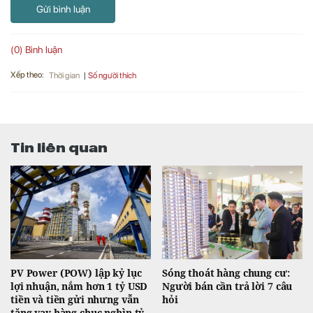
Gửi bình luận
(0) Bình luận
Xếp theo:
Số người thích
Thời gian
Tin liên quan
PV Power (POW) lập kỷ lục
Sóng thoát hàng chung cư:
lợi nhuận, nắm hơn 1 tỷ USD
Người bán cần trả lời 7 câu
tiền và tiền gửi nhưng vẫn
hỏi
tăng vay hàng chục nghìn tỷ