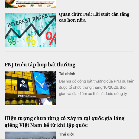
Quan chức Fed: Lãi suất cần tăng
cao hơn nữa
PNJ triệu tập họp bất thường
Tài chính
Đại hội cổ đông bất thường của PNJ dự kiến
được tổ chức trong tháng 10/2026, thời
gian và địa điểm cụ thể sẽ được công ty
thông báo sau.
Hiện tượng chưa từng có xảy ra tại quốc gia láng
giềng Việt Nam kể từ khi lập quốc
Thế giới