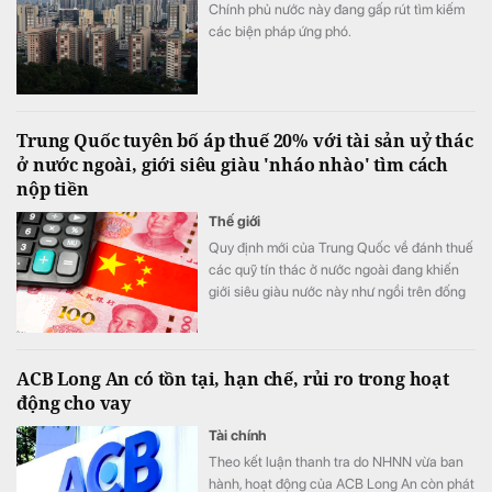
Chính phủ nước này đang gấp rút tìm kiếm
các biện pháp ứng phó.
Trung Quốc tuyên bố áp thuế 20% với tài sản uỷ thác
ở nước ngoài, giới siêu giàu 'nháo nhào' tìm cách
nộp tiền
Thế giới
Quy định mới của Trung Quốc về đánh thuế
các quỹ tín thác ở nước ngoài đang khiến
giới siêu giàu nước này như ngồi trên đống
lửa.
ACB Long An có tồn tại, hạn chế, rủi ro trong hoạt
động cho vay
Tài chính
Theo kết luận thanh tra do NHNN vừa ban
hành, hoạt động của ACB Long An còn phát