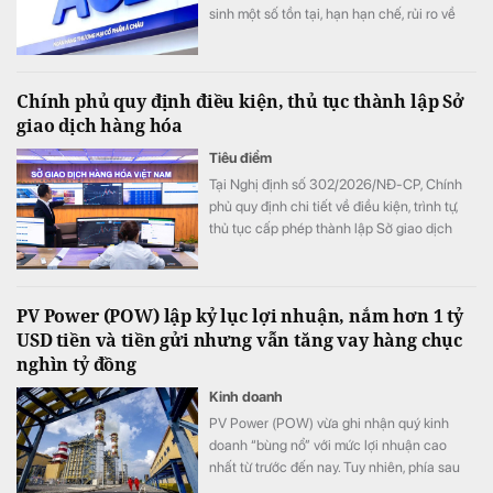
sinh một số tồn tại, hạn hạn chế, rủi ro về
nguyên tắc vay vốn; thẩm định, xét duyệt
cho vay; về kiểm tra, giám sát vốn vay; về
báo cáo giao dịch có giá trị lớn; về hoạt
Chính phủ quy định điều kiện, thủ tục thành lập Sở
động chuyển tiền ra nước ngoài.
giao dịch hàng hóa
Tiêu điểm
Tại Nghị định số 302/2026/NĐ-CP, Chính
phủ quy định chi tiết về điều kiện, trình tự,
thủ tục cấp phép thành lập Sở giao dịch
hàng hóa.
PV Power (POW) lập kỷ lục lợi nhuận, nắm hơn 1 tỷ
USD tiền và tiền gửi nhưng vẫn tăng vay hàng chục
nghìn tỷ đồng
Kinh doanh
PV Power (POW) vừa ghi nhận quý kinh
doanh “bùng nổ” với mức lợi nhuận cao
nhất từ trước đến nay. Tuy nhiên, phía sau
bức tranh tăng trưởng là một nghịch lý đáng