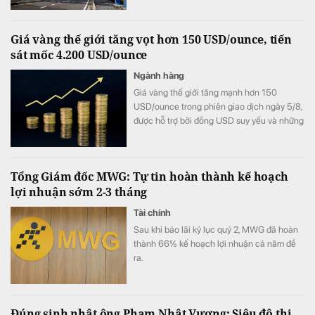
chú ý: doanh nghiệp đang nắm giữ lượng
tiền và tiền gửi ngân hàng hơn 1 tỷ USD,
Giá vàng thế giới tăng vọt hơn 150 USD/ounce, tiến
nhưng vẫn đẩy mạnh vay vốn khiến chi phí
sát mốc 4.200 USD/ounce
lãi vay tăng vọt.
Ngành hàng
Giá vàng thế giới tăng mạnh hơn 150
USD/ounce trong phiên giao dịch ngày 5/8,
được hỗ trợ bởi đồng USD suy yếu và những
bất ổn địa chính trị. Trong khi đó, giới đầu tư
hướng sự chú ý tới loạt dữ liệu việc làm của
Mỹ trong tuần này để tìm thêm tín hiệu về
Tổng Giám đốc MWG: Tự tin hoàn thành kế hoạch
triển vọng chính sách của Fed.
lợi nhuận sớm 2-3 tháng
Tài chính
Sau khi báo lãi kỷ lục quý 2, MWG đã hoàn
thành 66% kế hoạch lợi nhuận cả năm đề
ra.
Đúng sinh nhật ông Phạm Nhật Vượng: Siêu đô thị