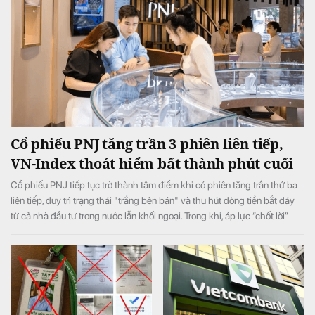
Cổ phiếu PNJ tăng trần 3 phiên liên tiếp,
VN-Index thoát hiểm bất thành phút cuối
Cổ phiếu PNJ tiếp tục trở thành tâm điểm khi có phiên tăng trần thứ ba
liên tiếp, duy trì trạng thái "trắng bên bán" và thu hút dòng tiền bắt đáy
từ cả nhà đầu tư trong nước lẫn khối ngoại. Trong khi, áp lực “chốt lời”
ngắn hạn lớn ở phiên chiều khiến VN-Index đảo chiều giảm điểm.