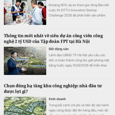
Khoảng 90% dự án tham gia Vòng Bán kết
cuộc thi NTTU Innovation Startup
Challenge 2026 đã phát triển sản phẩm
mẫu và tiến hành kiểm chứng với người
dùng.
Thông tin mới nhất về siêu dự án công viên công
nghệ 2 tỷ USD của Tập đoàn FPT tại Hà Nội
Bất động sản
Lãnh đạo UBND TP Hà Nội yêu cầu các
đơn vị hoàn thành công tác giải phóng mặt
bằng trước ngày 30/9/2026 để triển khai
Khu công viên công nghệ số và hỗn hợp
trên địa bàn hai phường Tây Tựu và Phú
Diễn.
Chọn đúng hạ tầng khu công nghiệp: nhà đầu tư
được lợi gì?
Kinh doanh
Trong bối cảnh chi phí và tiến độ vận hành
ngày càng được đặt lên hàng đầu, mức độ