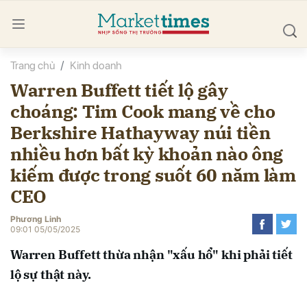
Trang chủ
Kinh doanh
bình luận
Warren Buffett tiết lộ gây
choáng: Tim Cook mang về cho
Berkshire Hathayway núi tiền
nhiều hơn bất kỳ khoản nào ông
kiếm được trong suốt 60 năm làm
CEO
Hủy
G
Phương Linh
09:01 05/05/2025
Warren Buffett thừa nhận "xấu hổ" khi phải tiết
lộ sự thật này.