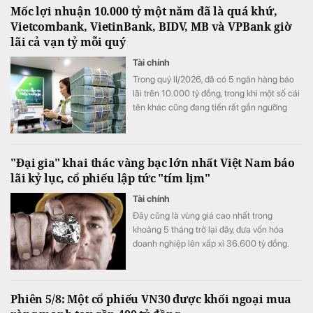
Mốc lợi nhuận 10.000 tỷ một năm đã là quá khứ,
Vietcombank, VietinBank, BIDV, MB và VPBank giờ
lãi cả vạn tỷ mỗi quý
Tài chính
Trong quý II/2026, đã có 5 ngân hàng báo
lãi trên 10.000 tỷ đồng, trong khi một số cái
tên khác cũng đang tiến rất gần ngưỡng
này, mở ra một "kỷ nguyên 10.000 tỷ đồng
mỗi quý" của ngành ngân hàng.
"Đại gia" khai thác vàng bạc lớn nhất Việt Nam báo
lãi kỷ lục, cổ phiếu lập tức "tím lịm"
Tài chính
Đây cũng là vùng giá cao nhất trong
khoảng 5 tháng trở lại đây, đưa vốn hóa
doanh nghiệp lên xấp xỉ 36.600 tỷ đồng.
Phiên 5/8: Một cổ phiếu VN30 được khối ngoại mua