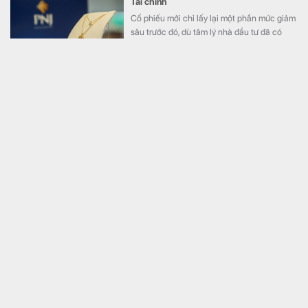
Tài chính
Cổ phiếu mới chỉ lấy lại một phần mức giảm
sâu trước đó, dù tâm lý nhà đầu tư đã có
dấu hiệu cải thiện rõ rệt.
Tịch thu 13,5 tấn vàng trị giá 47 nghìn tỷ đồng phủ
kín sàn tại một biệt thự
Thế giới
Vụ việc gây rúng động dư luận vì khối tài
sản khổng lồ được cất giấu.
Chủ tịch KITA Group xin rời HĐQT của doanh
nghiệp quản lý khu đất vàng 33 Láng Hạ
Kinh doanh
Một cổ đông lớn vừa xin rời HĐQT doanh
nghiệp quản lý khu đất 33 Láng Hạ, đúng