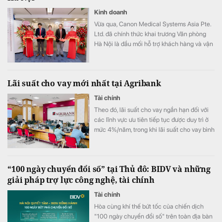
Kinh doanh
Vừa qua, Canon Medical Systems Asia Pte.
Ltd. đã chính thức khai trương Văn phòng
Hà Nội là đầu mối hỗ trợ khách hàng và vận
hành kinh doanh, góp phần nâng cao năng
lực phục vụ các cơ sở y tế tại khu vực miền
Bắc.
Lãi suất cho vay mới nhất tại Agribank
Tài chính
Theo đó, lãi suất cho vay ngắn hạn đối với
các lĩnh vực ưu tiên tiếp tục được duy trì ở
mức 4%/năm, trong khi lãi suất cho vay bình
quân giảm xuống 8,51%/năm.
“100 ngày chuyển đổi số” tại Thủ đô: BIDV và những
giải pháp trợ lực công nghệ, tài chính
Tài chính
Hòa cùng khí thế bứt tốc của chiến dịch
"100 ngày chuyển đổi số" trên toàn địa bàn