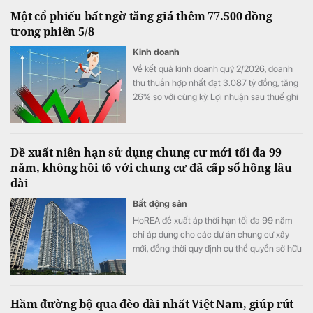
Một cổ phiếu bất ngờ tăng giá thêm 77.500 đồng
trong phiên 5/8
Kinh doanh
Về kết quả kinh doanh quý 2/2026, doanh
thu thuần hợp nhất đạt 3.087 tỷ đồng, tăng
26% so với cùng kỳ. Lợi nhuận sau thuế ghi
nhận 467 tỷ đồng, so với mức 15 tỷ đồng
cùng kỳ.
Đề xuất niên hạn sử dụng chung cư mới tối đa 99
năm, không hồi tố với chung cư đã cấp sổ hồng lâu
dài
Bất động sản
HoREA đề xuất áp thời hạn tối đa 99 năm
chỉ áp dụng cho các dự án chung cư xây
mới, đồng thời quy định cụ thể quyền sở hữu
căn hộ chỉ chấm dứt khi công trình buộc
phải phá dỡ và cư dân không còn chiếm
hữu, sử dụng.
Hầm đường bộ qua đèo dài nhất Việt Nam, giúp rút