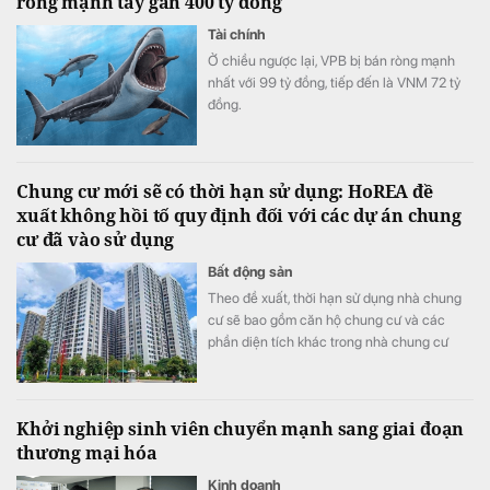
ròng mạnh tay gần 400 tỷ đồng
Tài chính
Ở chiều ngược lại, VPB bị bán ròng mạnh
nhất với 99 tỷ đồng, tiếp đến là VNM 72 tỷ
đồng.
Chung cư mới sẽ có thời hạn sử dụng: HoREA đề
xuất không hồi tố quy định đối với các dự án chung
cư đã vào sử dụng
Bất động sản
Theo đề xuất, thời hạn sử dụng nhà chung
cư sẽ bao gồm căn hộ chung cư và các
phần diện tích khác trong nhà chung cư
như khu thương mại, dịch vụ, văn phòng,
officetel, condotel… theo niên hạn của công
trình xây dựng.
Khởi nghiệp sinh viên chuyển mạnh sang giai đoạn
thương mại hóa
Kinh doanh