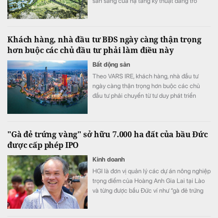
sẵn sàng của hạ tầng kỹ thuật đang trở
thành một trong những tiêu chí quan trọng
khi doanh nghiệp lựa chọn khu công
nghiệp.
Khách hàng, nhà đầu tư BĐS ngày càng thận trọng
hơn buộc các chủ đầu tư phải làm điều này
Bất động sản
Theo VARS IRE, khách hàng, nhà đầu tư
ngày càng thận trọng hơn buộc các chủ
đầu tư phải chuyển từ tư duy phát triển
nhanh sang cạnh tranh bằng chất lượng
sản phẩm, trải nghiệm khách hàng và giá trị
gia tăng.
"Gà đẻ trứng vàng" sở hữu 7.000 ha đất của bầu Đức
được cấp phép IPO
Kinh doanh
HGI là đơn vị quản lý các dự án nông nghiệp
trọng điểm của Hoàng Anh Gia Lai tại Lào
và từng được bầu Đức ví như “gà đẻ trứng
vàng” của tập đoàn.