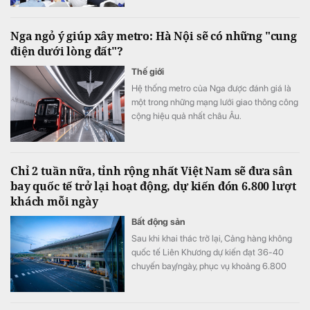
Nga ngỏ ý giúp xây metro: Hà Nội sẽ có những "cung
điện dưới lòng đất"?
Thế giới
Hệ thống metro của Nga được đánh giá là
một trong những mạng lưới giao thông công
cộng hiệu quả nhất châu Âu.
Chỉ 2 tuần nữa, tỉnh rộng nhất Việt Nam sẽ đưa sân
bay quốc tế trở lại hoạt động, dự kiến đón 6.800 lượt
khách mỗi ngày
Bất động sản
Sau khi khai thác trở lại, Cảng hàng không
quốc tế Liên Khương dự kiến đạt 36-40
chuyến bay/ngày, phục vụ khoảng 6.800
lượt khách/ngày.