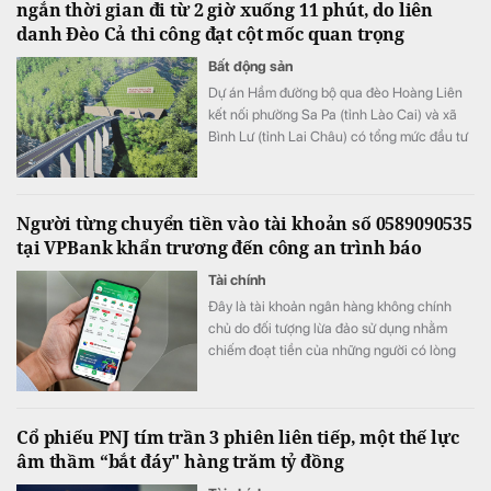
ngắn thời gian đi từ 2 giờ xuống 11 phút, do liên
danh Đèo Cả thi công đạt cột mốc quan trọng
Bất động sản
​Dự án Hầm đường bộ qua đèo Hoàng Liên
kết nối phường Sa Pa (tỉnh Lào Cai) và xã
Bình Lư (tỉnh Lai Châu) có tổng mức đầu tư
3.300 tỷ đồng.
Người từng chuyển tiền vào tài khoản số 0589090535
tại VPBank khẩn trương đến công an trình báo
Tài chính
Đây là tài khoản ngân hàng không chính
chủ do đối tượng lừa đảo sử dụng nhằm
chiếm đoạt tiền của những người có lòng
hảo tâm.
Cổ phiếu PNJ tím trần 3 phiên liên tiếp, một thế lực
âm thầm “bắt đáy" hàng trăm tỷ đồng