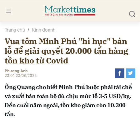
Trang chủ
Kinh doanh
bình luận
Vua tôm Minh Phú "hì hục" bán
lỗ để giải quyết 20.000 tấn hàng
tồn kho từ Covid
Phương Anh
23:01 23/06/2025
Ông Quang cho biết Minh Phú buộc phải tái chế
Hủy
G
và xuất bán toàn bộ dù chịu mức lỗ 3-5 USD/kg.
Đến cuối năm ngoái, tồn kho giảm còn 10.300
tấn.