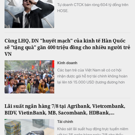
Tự doanh CTCK bán ròng 604 tỷ đồng trên
HOSE.
Cùng LHQ, DN "huyết mạch" của kinh tế Hàn Quốc
sẽ "tặng quà" gần 400 triệu đồng cho nhiều người trẻ
VN
Kinh doanh
Các bạn trẻ của Việt Nam sẽ có cơ hội
nhận được gói hỗ trợ tài chính không hoàn
lại lên tới 15.000 USD (tương đương hơn
393 triệu đồng) khi tham gia chương trình
này.
Lãi suất ngân hàng 7/8 tại Agribank, Vietcombank,
BIDV, VietinBank, MB, Sacombank, HDBank,...
Tài chính
Khảo sát lãi suất huy động trực tuyến niêm
yết tại 35 ngân hàng ngày 7/8 cho thấy