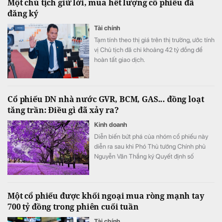
Một chủ tịch giữ lời, mua hết lượng cổ phiếu đã
đăng ký
Tài chính
Tạm tính theo thị giá trên thị trường, ước tính
vị Chủ tịch đã chi khoảng 42 tỷ đồng để
hoàn tất giao dịch.
Cổ phiếu DN nhà nước GVR, BCM, GAS... đồng loạt
tăng trần: Điều gì đã xảy ra?
Kinh doanh
Diễn biến bứt phá của nhóm cổ phiếu này
diễn ra sau khi Phó Thủ tướng Chính phủ
Nguyễn Văn Thắng ký Quyết định số
40/2026/QĐ-TTg ngày 05/8/2026 của Thủ
tướng Chính phủ về tiêu chí phân loại
doanh nghiệp để thực hiện cơ cấu lại vốn
Một cổ phiếu được khối ngoại mua ròng mạnh tay
nhà nước tại doanh nghiệp nhà nước, doanh
700 tỷ đồng trong phiên cuối tuần
nghiệp có vốn nhà nước.
Tài chính