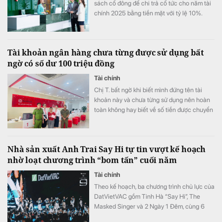
sách cổ đông để chi trả cổ tức cho năm tài
chính 2025 bằng tiền mặt với tỷ lệ 10%.
Tài khoản ngân hàng chưa từng được sử dụng bất
ngờ có số dư 100 triệu đồng
Tài chính
Chị T. bất ngờ khi biết mình đứng tên tài
khoản này và chưa từng sử dụng nên hoàn
toàn không hay biết về số tiền được chuyển
khoản vào.
Nhà sản xuất Anh Trai Say Hi tự tin vượt kế hoạch
nhờ loạt chương trình “bom tấn” cuối năm
Tài chính
Theo kế hoạch, ba chương trình chủ lực của
DatVietVAC gồm Tinh Hà “Say Hi”, The
Masked Singer và 2 Ngày 1 Đêm, cùng 6
concert đều được lên lịch phát sóng từ nửa