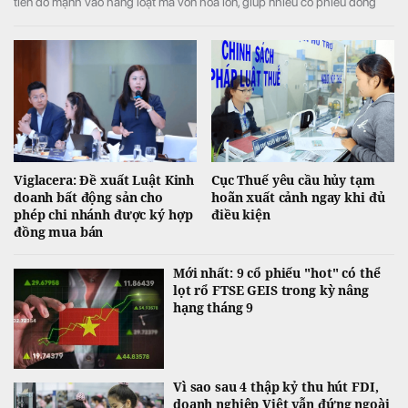
tiền đổ mạnh vào hàng loạt mã vốn hóa lớn, giúp nhiều cổ phiếu đồng
loạt tăng kịch trần và đưa VN-Index đảo chiều tăng điểm sau khi mở cửa
trong sắc đỏ.
Viglacera: Đề xuất Luật Kinh
Cục Thuế yêu cầu hủy tạm
doanh bất động sản cho
hoãn xuất cảnh ngay khi đủ
phép chi nhánh được ký hợp
điều kiện
đồng mua bán
Mới nhất: 9 cổ phiếu "hot" có thể
lọt rổ FTSE GEIS trong kỳ nâng
hạng tháng 9
Vì sao sau 4 thập kỷ thu hút FDI,
doanh nghiệp Việt vẫn đứng ngoài