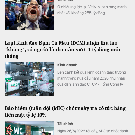
Ở chiều ngược lại, VHM bị bán ròng mạnh
nhất với khoảng 285 tỷ đồng.
Loạt lãnh đạo Đạm Cà Mau (DCM) nhận thù lao
“khủng”, có người bình quân vượt 1 tỷ đồng mỗi
tháng
Kinh doanh
Bên cạnh kết quả kinh doanh tăng trưởng
mạnh trong nửa đầu năm 2026, thu nhập
của dàn lãnh đạo CTCP - Tổng Công ty
Phân bón Dầu khí Cà Mau (Đạm Cà Mau,
HoSE: DCM) cũng tăng vọt so với cùng kỳ
năm trước. Có lãnh đạo nhận thù lao hơn 4
Bảo hiểm Quân đội (MIC) chốt ngày trả cổ tức bằng
tỷ đồng chỉ sau 6 tháng, đặc biệt có trường
tiền mặt tỷ lệ 10%
hợp bình quân vượt 1 tỷ đồng mỗi tháng.
Tài chính
Ngày 26/8/2026 tới đây, MIC sẽ chốt danh