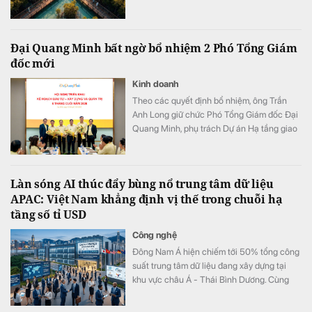
quy mô khoảng 800 ha đang được quy
hoạch trong đại đô thị Hạ Long Xanh,
Quảng Ninh.
Đại Quang Minh bất ngờ bổ nhiệm 2 Phó Tổng Giám
đốc mới
Kinh doanh
Theo các quyết định bổ nhiệm, ông Trần
Anh Long giữ chức Phó Tổng Giám đốc Đại
Quang Minh, phụ trách Dự án Hạ tầng giao
thông; ông Nguyễn Phi Hùng giữ chức Phó
Tổng Giám đốc Đại Quang Minh, phụ trách
Thi công xây dựng Bất động sản & Khu đô
Làn sóng AI thúc đẩy bùng nổ trung tâm dữ liệu
thị - Khu công nghiệp.
APAC: Việt Nam khẳng định vị thế trong chuỗi hạ
tầng số tỉ USD
Công nghệ
Đông Nam Á hiện chiếm tới 50% tổng công
suất trung tâm dữ liệu đang xây dựng tại
khu vực châu Á - Thái Bình Dương. Cùng
với sự bứt phá của Malaysia và Thái Lan,
Việt Nam cũng đang thu hút sự chú ý mạnh