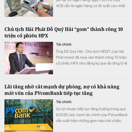
ACB vẫn là ngân hàng có lãi suất cao nhất
với 7,8%/năm cho kỳ hạn 12 tháng, trong khi
LPBank duy trì mức 7,3%/năm và có 8 ngân
hàng niêm yết lãi suất từ 7%/năm trở lên.
Chủ tịch Hải Phát Đỗ Quý Hải “gom” thành công 10
triệu cổ phiếu HPX
Tài chính
Ông Đỗ Quý Hải- Chủ tịch HĐQT của Hải
Phát Invest đã mua vào thành công 10 triệu
cổ phiếu HPX như đăng ký, qua đó tăng tỷ lệ
sở hữu lên mức 16,71% vốn.
Lãi tăng nhờ cắt mạnh dự phòng, nợ có khả năng
mất vốn của PVcomBank tiếp tục tăng
Tài chính
Dù lợi nhuận tiếp tục tăng trưởng trong quý
II/2026, bức tranh tài chính của PVcomBank
vẫn xuất hiện những gam màu trái chiều.
Động lực tăng trưởng lợi nhuận chủ yếu đến