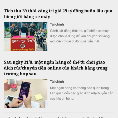
từ việc ngân hàng cắt giảm mạnh chi phí dự
phòng rủi ro tín dụng, trong khi quy mô nợ
Tịch thu 39 thỏi vàng trị giá 29 tỷ đồng buôn lậu qua
có khả năng mất vốn (nợ nhóm 5) tiếp tục
biên giới bằng xe máy
tăng gần 20%, lên sát 3.900 tỷ đồng.
Tài chính
Cảnh sát đồng thời thu giữ chiếc xe máy
được cho là dùng để vận chuyển số vàng,
một điện thoại di động và tiền mặt.
Sau ngày 31/8, một ngân hàng có thể từ chối giao
dịch rút/chuyển tiền online của khách hàng trong
trường hợp sau
Tài chính
Một ngân hàng có thông báo quan trọng
liên quan đến các giao dịch rút/chuyển tiền
của khách hàng.