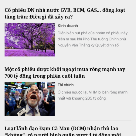
mẽ từ các “ông lớn” hyperscale và AI toàn
Cổ phiếu DN nhà nước GVR, BCM, GAS... đồng loạt
cầu với nguồn cung tương lai tại TP.HCM
tăng trần: Điều gì đã xảy ra?
đạt 68MW cùng nhiều thỏa thuận đầu tư
quy mô lớn.
Kinh doanh
Diễn biến bứt phá của nhóm cổ phiếu này
diễn ra sau khi Phó Thủ tướng Chính phủ
Nguyễn Văn Thắng ký Quyết định số
40/2026/QĐ-TTg ngày 05/8/2026 của Thủ
tướng Chính phủ về tiêu chí phân loại
doanh nghiệp để thực hiện cơ cấu lại vốn
Một cổ phiếu được khối ngoại mua ròng mạnh tay
nhà nước tại doanh nghiệp nhà nước, doanh
700 tỷ đồng trong phiên cuối tuần
nghiệp có vốn nhà nước.
Tài chính
Ở chiều ngược lại, VHM bị bán ròng mạnh
nhất với khoảng 285 tỷ đồng.
Loạt lãnh đạo Đạm Cà Mau (DCM) nhận thù lao
“khủng”, có người bình quân vượt 1 tỷ đồng mỗi