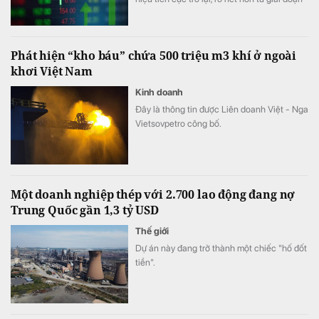
cuối năm 2025.
Phát hiện “kho báu” chứa 500 triệu m3 khí ở ngoài
khơi Việt Nam
Kinh doanh
Đây là thông tin được Liên doanh Việt - Nga
Vietsovpetro công bố.
Một doanh nghiệp thép với 2.700 lao động đang nợ
Trung Quốc gần 1,3 tỷ USD
Thế giới
Dự án này đang trở thành một chiếc "hố đốt
tiền".