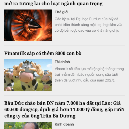
mở ra tương lai cho loạt ngành quan trọng
Thế giới
Các kỹ sư tại Đại học Purdue của Mỹ đã
phát triển thành công một loại hợp kim vừa
có độ bền cực cao vừa có khả năng chịu
biến dạng tốt.
Vinamilk sắp có thêm 8000 con bò
Tài chính
Vinamilk sẽ tiếp tục mở rộng hệ thống trang
trại nhằm đảm bảo nguồn cung sữa tươi
(hiện đã vượt nhu cầu của năm 2027).
Bầu Đức chào bán DN nắm 7.000 ha đất tại Lào: Giá
60.600 đồng/cp, định giá hơn 11.000 tỷ đồng, gấp rưỡi
công ty của ông Trần Bá Dương
Kinh doanh