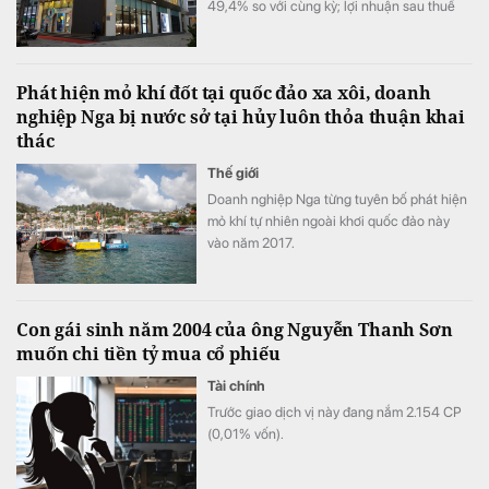
49,4% so với cùng kỳ; lợi nhuận sau thuế
đạt 1.185 tỷ đồng, tăng 6,3%.
Phát hiện mỏ khí đốt tại quốc đảo xa xôi, doanh
nghiệp Nga bị nước sở tại hủy luôn thỏa thuận khai
thác
Thế giới
Doanh nghiệp Nga từng tuyên bố phát hiện
mỏ khí tự nhiên ngoài khơi quốc đảo này
vào năm 2017.
Con gái sinh năm 2004 của ông Nguyễn Thanh Sơn
muốn chi tiền tỷ mua cổ phiếu
Tài chính
Trước giao dịch vị này đang nắm 2.154 СР
(0,01% vốn).