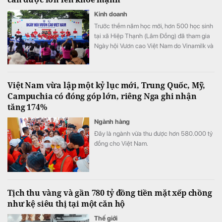
Kinh doanh
Trước thềm năm học mới, hơn 500 học sinh
tại xã Hiệp Thạnh (Lâm Đồng) đã tham gia
Ngày hội Vươn cao Việt Nam do Vinamilk và
Quỹ Bảo trợ Trẻ em Việt Nam tổ chức.
Việt Nam vừa lập một kỷ lục mới, Trung Quốc, Mỹ,
Campuchia có đóng góp lớn, riêng Nga ghi nhận
tăng 174%
Ngành hàng
Đây là ngành vừa thu được hơn 580.000 tỷ
đồng cho Việt Nam.
Tịch thu vàng và gần 780 tỷ đồng tiền mặt xếp chồng
như kệ siêu thị tại một căn hộ
Thế giới