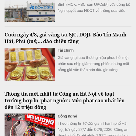
Bình (MCK: HBC, sàn UPCoM) vừa công bố
Nghị quyết của HĐQT về thông qua việc
triển khai phương án phát hành cổ phiếu để
hoán đổi nợ.
Cuối ngày 4/8, giá vàng tại SJC, DOJI, Bảo Tín Mạnh
Hải, Phú Quý,... đảo chiều tăng
Tài chính
Giá vàng tại các thương hiệu phục hồi một
phần sau nhịp giảm trong phiên nhưng mặt
bằng giá vẫn thấp hơn đầu giờ sáng.
Thông tin mới nhất từ Công an Hà Nội về loạt
trường hợp bị 'phạt nguội': Mức phạt cao nhất lên
đến 12 triệu đồng
Công nghệ
Theo thông tin từ Công an Thành phố Hà
Nội, từ ngày 27/7 đến 02/8/2026, Công an
thành phố đã ghi nhận 1.872 trường hợp vi