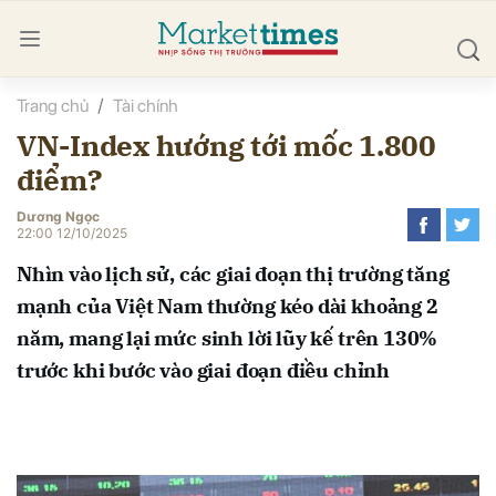
Trang chủ
Tài chính
bình luận
VN-Index hướng tới mốc 1.800
điểm?
Dương Ngọc
22:00 12/10/2025
Nhìn vào lịch sử, các giai đoạn thị trường tăng
mạnh của Việt Nam thường kéo dài khoảng 2
Hủy
G
năm, mang lại mức sinh lời lũy kế trên 130%
trước khi bước vào giai đoạn điều chỉnh