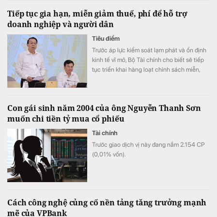
Tiếp tục gia hạn, miễn giảm thuế, phí để hỗ trợ
doanh nghiệp và người dân
Tiêu điểm
Trước áp lực kiểm soát lạm phát và ổn định
kinh tế vĩ mô, Bộ Tài chính cho biết sẽ tiếp
tục triển khai hàng loạt chính sách miễn,
giảm và gia hạn thuế, phí trong năm 2026.
Đồng thời, cơ quan này cũng đang xây dựng
thêm các phương án về thuế, phí và giá để
Con gái sinh năm 2004 của ông Nguyễn Thanh Sơn
chủ động ứng phó nếu thị trường xuất hiện
muốn chi tiền tỷ mua cổ phiếu
những biến động phức tạp.
Tài chính
Trước giao dịch vị này đang nắm 2.154 СР
(0,01% vốn).
Cách công nghệ củng cố nền tảng tăng trưởng mạnh
mẽ của VPBank