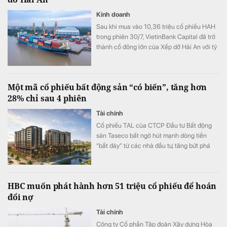
Kinh doanh
Sau khi mua vào 10,36 triệu cổ phiếu HAH
trong phiên 30/7, VietinBank Capital đã trở
thành cổ đông lớn của Xếp dỡ Hải An với tỷ
lệ sở hữu 9,56% vốn.
Một mã cổ phiếu bất động sản “có biến”, tăng hơn
28% chỉ sau 4 phiên
Tài chính
Cổ phiếu TAL của CTCP Đầu tư Bất động
sản Taseco bất ngờ hút mạnh dòng tiền
“bắt đáy” từ các nhà đầu tư, tăng bứt phá
hơn 28% chỉ trong 4 phiên gần nhất.
HBC muốn phát hành hơn 51 triệu cổ phiếu để hoán
đổi nợ
Tài chính
Công ty Cổ phần Tập đoàn Xây dựng Hòa