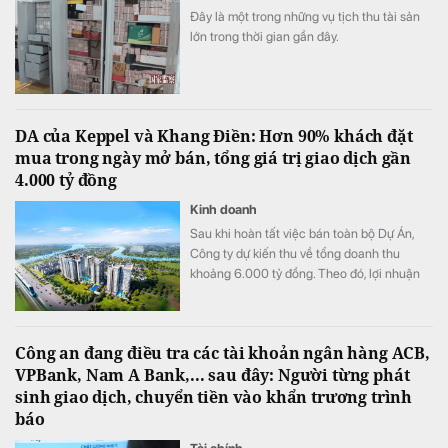
Đây là một trong những vụ tịch thu tài sản
lớn trong thời gian gần đây.
DA của Keppel và Khang Điền: Hơn 90% khách đặt
mua trong ngày mở bán, tổng giá trị giao dịch gần
4.000 tỷ đồng
Kinh doanh
Sau khi hoàn tất việc bán toàn bộ Dự Án,
Công ty dự kiến thu về tổng doanh thu
khoảng 6.000 tỷ đồng. Theo đó, lợi nhuận
mang lại khoảng 2.000 tỷ đồng sẽ được ghi
nhận trong năm 2027 sau khi hoàn tất việc
bàn giao căn hộ cho khách hàng.
Công an đang điều tra các tài khoản ngân hàng ACB,
VPBank, Nam A Bank,... sau đây: Người từng phát
sinh giao dịch, chuyển tiền vào khẩn trương trình
báo