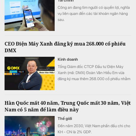
Tài chính
Công an đang tìm người có quyền lợi, nghĩa
vụ liên quan đến các tài khoản ngân hàng
sau.
CEO Điện Máy Xanh đăng ký mua 268.000 cổ phiếu
DMX
Kinh doanh
Tổng Giám đốc CTCP Đầu tư Điện Máy
Xanh (mã: DMX) Đoàn Văn Hiểu Em vừa
đăng ký mua thêm 268.000 cổ phiếu nhằm
tăng tỷ lệ sở hữu tại doanh nghiệp.
Hàn Quốc mất 40 năm, Trung Quốc mất 30 năm, Việt
Nam có 5 năm để làm điều này
Thế giới
Đến năm 2030, Việt Nam phấn đấu chi cho
KH - CN là 2% GDP.