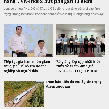
hàng”, VN-Index bứt phá gần 13 điểm
Loạt cổ phiếu PNJ, DGW, TAL và GEL đồng loạt tăng trần, rơi vào tình
trạng "trắng bên bán", trở thành tâm điểm của thị trường trong phiên 4/8.
Tiếp tục gia hạn, miễn giảm
Bế giảng lớp cập nhật kiến
thuế, phí để hỗ trợ doanh
thức về thẩm định giá
nghiệp và người dân
CNKT2026.11 tại TP.HCM
Đảm bảo tiến độ các dự án trọng
điểm quốc gia