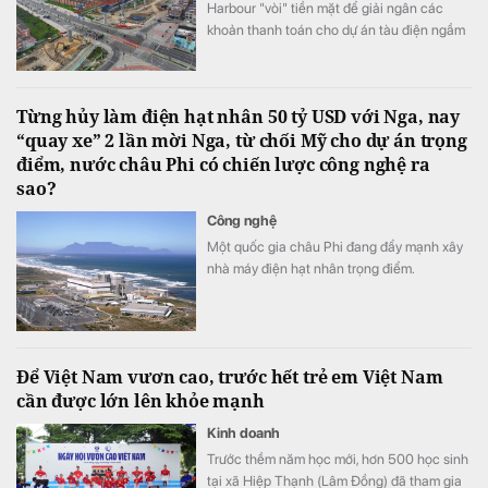
Harbour "vòi" tiền mặt để giải ngân các
khoản thanh toán cho dự án tàu điện ngầm
Bogota.
Từng hủy làm điện hạt nhân 50 tỷ USD với Nga, nay
“quay xe” 2 lần mời Nga, từ chối Mỹ cho dự án trọng
điểm, nước châu Phi có chiến lược công nghệ ra
sao?
Công nghệ
Một quốc gia châu Phi đang đẩy mạnh xây
nhà máy điện hạt nhân trọng điểm.
Để Việt Nam vươn cao, trước hết trẻ em Việt Nam
cần được lớn lên khỏe mạnh
Kinh doanh
Trước thềm năm học mới, hơn 500 học sinh
tại xã Hiệp Thạnh (Lâm Đồng) đã tham gia