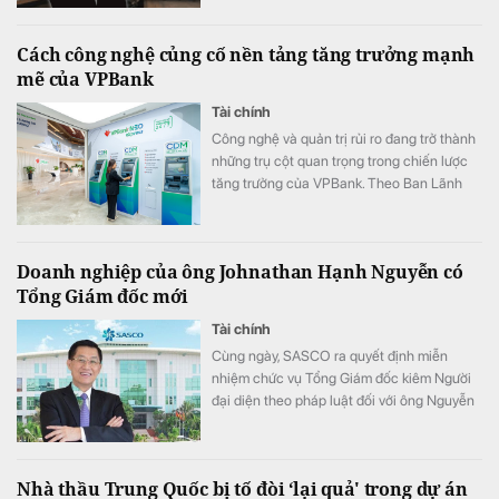
Cách công nghệ củng cố nền tảng tăng trưởng mạnh
mẽ của VPBank
Tài chính
Công nghệ và quản trị rủi ro đang trở thành
những trụ cột quan trọng trong chiến lược
tăng trưởng của VPBank. Theo Ban Lãnh
đạo ngân hàng, việc tiếp tục đầu tư vào các
mô hình tín dụng, dữ liệu và đội ngũ sẽ giúp
ngân hàng mở rộng không gian tăng trưởng
Doanh nghiệp của ông Johnathan Hạnh Nguyễn có
nhưng vẫn duy trì chất lượng.
Tổng Giám đốc mới
Tài chính
Cùng ngày, SASCO ra quyết định miễn
nhiệm chức vụ Tổng Giám đốc kiêm Người
đại diện theo pháp luật đối với ông Nguyễn
Văn Hùng Cường.
Nhà thầu Trung Quốc bị tố đòi ‘lại quả' trong dự án