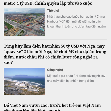
metro 4 tỷ USD, chính quyền lập tức vào cuộc
Thế giới
Nhà thầu phụ cáo buộc ban quản lý China
Harbour "vòi" tiền mặt để giải ngân các
khoản thanh toán cho dự án tàu điện ngầm
Bogota.
Từng hủy làm điện hạt nhân 50 tỷ USD với Nga, nay
“quay xe” 2 lần mời Nga, từ chối Mỹ cho dự án trọng
điểm, nước châu Phi có chiến lược công nghệ ra
sao?
Công nghệ
Một quốc gia châu Phi đang đẩy mạnh xây
nhà máy điện hạt nhân trọng điểm.
Để Việt Nam vươn cao, trước hết trẻ em Việt Nam
cần được lớn lên khỏe mạnh