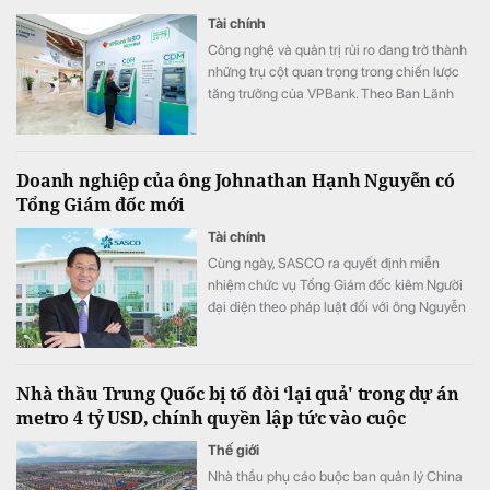
Tài chính
Công nghệ và quản trị rủi ro đang trở thành
những trụ cột quan trọng trong chiến lược
tăng trưởng của VPBank. Theo Ban Lãnh
đạo ngân hàng, việc tiếp tục đầu tư vào các
mô hình tín dụng, dữ liệu và đội ngũ sẽ giúp
ngân hàng mở rộng không gian tăng trưởng
Doanh nghiệp của ông Johnathan Hạnh Nguyễn có
nhưng vẫn duy trì chất lượng.
Tổng Giám đốc mới
Tài chính
Cùng ngày, SASCO ra quyết định miễn
nhiệm chức vụ Tổng Giám đốc kiêm Người
đại diện theo pháp luật đối với ông Nguyễn
Văn Hùng Cường.
Nhà thầu Trung Quốc bị tố đòi ‘lại quả' trong dự án
metro 4 tỷ USD, chính quyền lập tức vào cuộc
Thế giới
Nhà thầu phụ cáo buộc ban quản lý China