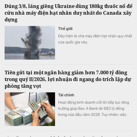
tiếng. Tài trợ độc quyền Van Gogh Timeless,
Đúng 3/8, láng giềng Ukraine dùng 180kg thuốc nổ để
ABBank đồng hành kiến tạo một hành trình
cứu nhà máy điện hạt nhân duy nhất do Canada xây
trải nghiệm hạnh phúc độc bản, khó quên
dựng
đến công chúng.
Thế giới
Đây hiện là nhà máy điện hạt nhân quy nhất
của quốc gia này.
Tiền gửi tại một ngân hàng giảm hơn 7.000 tỷ đồng
trong quý II/2026, lợi nhuận đi ngang do trích lập dự
phòng tăng vọt
Tài chính
Hoạt động kinh doanh cốt lõi tiếp tục tăng
trưởng giúp Bac A Bank lãi 682 tỷ đồng
trong nửa đầu năm 2026. Tuy nhiên, việc
đẩy mạnh trích lập dự phòng cùng tiền gửi
khách hàng sụt giảm trở thành những điểm
đáng chú ý trong bức tranh tài chính của