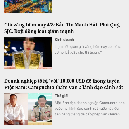
Giá vàng hôm nay 4/8: Bảo Tín Mạnh Hải, Phú Quý,
SJC, Doji đồng loạt giảm mạnh
Kinh doanh
Liệu mức giảm giá vàng hôm nay có mở ra
cơ hội bắt đáy cho thị trường?
Doanh nghiệp tố bị 'vòi' 10.000 USD để thông tuyến
Việt Nam: Campuchia thẩm vấn 2 lãnh đạo cảnh sát
Thế giới
Một lãnh đạo doanh nghiệp Campuchia cáo
buộc hai lãnh đạo cảnh sát nước này đòi
tiền hàng tháng để cấp phép vận chuyển
gia súc qua biên giới.