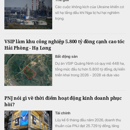
Các cuộc không kích của Ukraine khiến cơ
sở hạ tầng dầu khí Nga bị hư hại nghiêm
trọng.
VSIP làm khu công nghiệp 5.800 tỷ đồng cạnh cao tốc
Hải Phòng - Hạ Long
Bất động sản
Dự án VSIP Quảng Ninh có quy mô 448 ha,
tổng mức đầu tư hơn 5.800 tỷ đồng, dự kiến
triển khai trong 2026 - 2028 và đưa vào
hoạt động từ 2029.
PNJ nói gì về thời điểm hoạt động kinh doanh phục
hồi?
Tài chính
Lũy kế 6 tháng đầu năm 2026, doanh thu
thuần của PNJ đạt 25.729 tỷ đồng, tăng