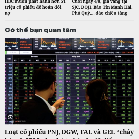
HBC muốn phát hành hơn 51
Cuối ngày 4/8, giá vàng tại
triệu cổ phiếu để hoán đổi
SJC, DOJI, Bảo Tín Mạnh Hải,
nợ
Phú Quý,... đảo chiều tăng
Có thể bạn quan tâm
Loạt cổ phiếu PNJ, DGW, TAL và GEL “cháy