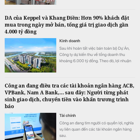
DA của Keppel và Khang Điền: Hơn 90% khách đặt
mua trong ngày mở bán, tổng giá trị giao dịch gần
4.000 tỷ đồng
Kinh doanh
Sau khi hoàn tất việc bán toàn bộ Dự Án,
Công ty dự kiến thu về tổng doanh thu
khoảng 6.000 tỷ đồng. Theo đó, lợi nhuận
mang lại khoảng 2.000 tỷ đồng sẽ được ghi
nhận trong năm 2027 sau khi hoàn tất việc
bàn giao căn hộ cho khách hàng.
Công an đang điều tra các tài khoản ngân hàng ACB,
VPBank, Nam A Bank,... sau đây: Người từng phát
sinh giao dịch, chuyển tiền vào khẩn trương trình
báo
Tài chính
Công an đang tìm người có quyền lợi, nghĩa
vụ liên quan đến các tài khoản ngân hàng
sau.