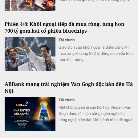
phạm thông qua hình ảnh phục vụ công tác
xử lý "phạt nguội"; đồng thời tiếp tục thử
nghiệm thiết bị bay không người lái nhằm
Phiên 4/8: Khối ngoại tiếp đà mua ròng, tung hơn
nâng cao hiệu quả giám sát trật tự giao
700 tỷ gom hai cổ phiếu bluechips
thông, trật tự đô thị trên địa bàn Thành phố.
Tài chính
Giao dịch của khối ngoại là điểm cộng khi
mua ròng khoảng 872 tỷ đồng cổ phiếu trên
toàn thị trường.
ABBank mang trải nghiệm Van Gogh độc bản đến Hà
Nội
Tài chính
Một không gian di sản hội họa Vincent Van
Gogh được tái hiện bằng ngôn ngữ của
công nghệ hiện đại. Một hành trình để người
xem không chỉ ngắm nhìn nghệ thuật mà
còn thực sự “bước vào” những kiệt tác nổi