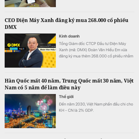
CEO Điện Máy Xanh đăng ký mua 268.000 cổ phiếu
DMX
Kinh doanh
Tổng Giám đốc CTCP Đầu tư Điện Máy
Xanh (mã: DMX) Đoàn Văn Hiểu Em vừa
đăng ký mua thêm 268.000 cổ phiếu nhằm
tăng tỷ lệ sở hữu tại doanh nghiệp.
Hàn Quốc mất 40 năm, Trung Quốc mất 30 năm, Việt
Nam có 5 năm để làm điều này
Thế giới
Đến năm 2030, Việt Nam phấn đấu chi cho
KH - CN là 2% GDP.