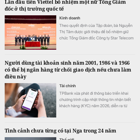
Lần đầu tiên Viettel bổ nhiệm một nữ Tổng Giám
ngân hàng.
đốc ở thị trường quốc tế
Kinh doanh
Theo quyết định của Tập đoàn, bà Nguyễn
Thị Tâm được giới thiệu để bổ nhiệm giữ
chức Tổng Giám đốc Công ty Star Telecom
(Unitel). Ông Trần Trung Hưng được bổ
nhiệm giữ chức Tổng Giám đốc Tổng Công
ty Cổ phần Công trình Viettel (VCC).
Người dùng tài khoản sinh năm 2001, 1986 và 1966
có thể bị ngân hàng từ chối giao dịch nếu chưa làm
điều này
Tài chính
TPBank vừa phát đi thông báo triển khai
chương trình cập nhật thông tin nhận biết
khách hàng (KYC) năm 2026, diễn ra từ
ngày 1/8 đến hết 31/8.
Tình cảnh chưa từng có tại Nga trong 24 năm
Thế giới