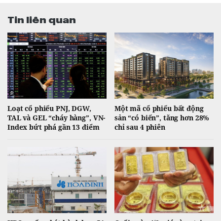
Tin liên quan
Loạt cổ phiếu PNJ, DGW,
Một mã cổ phiếu bất động
TAL và GEL “cháy hàng”, VN-
sản “có biến”, tăng hơn 28%
Index bứt phá gần 13 điểm
chỉ sau 4 phiên