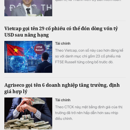
Vietcap gọi tên 29 cổ phiếu có thể đón dòng vốn tỷ
USD sau nâng hạng
Tài chính
Theo Vietcap, con số này cao hơn đáng kể
so với danh mục chỉ gồm 23 cổ phiếu mà
FTSE Russell từng công bố trước đó.
Agriseco gọi tên 6 doanh nghiệp tăng trưởng, định
giá hợp lý
Tài chính
Theo CTCK này, mặt bằng định giá của thị
trường đã trở nên hấp dẫn hơn sau nhịp
điều chỉnh.