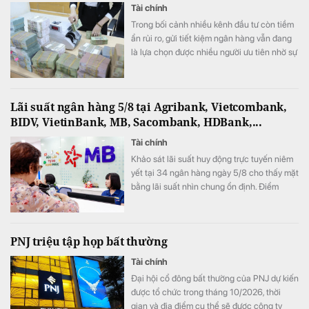
Tài chính
Trong bối cảnh nhiều kênh đầu tư còn tiềm
ẩn rủi ro, gửi tiết kiệm ngân hàng vẫn đang
là lựa chọn được nhiều người ưu tiên nhờ sự
an toàn và ổn định.
Lãi suất ngân hàng 5/8 tại Agribank, Vietcombank,
BIDV, VietinBank, MB, Sacombank, HDBank,...
Tài chính
Khảo sát lãi suất huy động trực tuyến niêm
yết tại 34 ngân hàng ngày 5/8 cho thấy mặt
bằng lãi suất nhìn chung ổn định. Điểm
đáng chú ý là SeABank đồng loạt giảm lãi
suất ở nhiều kỳ hạn, trong khi ACB tiếp tục
dẫn đầu với 7,8%/năm và LPBank duy trì
PNJ triệu tập họp bất thường
mức 7,3%/năm.
Tài chính
Đại hội cổ đông bất thường của PNJ dự kiến
được tổ chức trong tháng 10/2026, thời
gian và địa điểm cụ thể sẽ được công ty