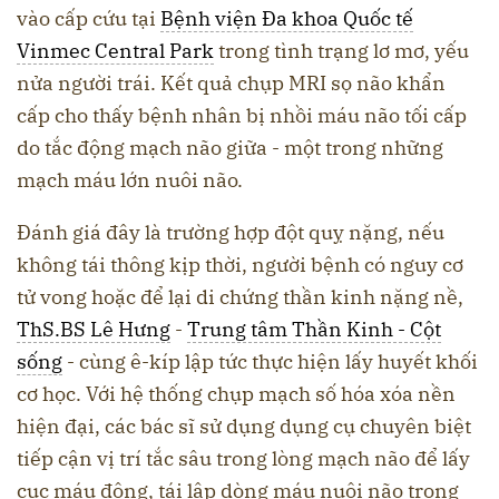
vào cấp cứu tại
Bệnh viện Đa khoa Quốc tế
Vinmec Central Park
trong tình trạng lơ mơ, yếu
nửa người trái. Kết quả chụp MRI sọ não khẩn
cấp cho thấy bệnh nhân bị nhồi máu não tối cấp
do tắc động mạch não giữa - một trong những
mạch máu lớn nuôi não.
Đánh giá đây là trường hợp đột quỵ nặng, nếu
không tái thông kịp thời, người bệnh có nguy cơ
tử vong hoặc để lại di chứng thần kinh nặng nề,
ThS.BS Lê Hưng
-
Trung tâm Thần Kinh - Cột
sống
- cùng ê-kíp lập tức thực hiện lấy huyết khối
cơ học. Với hệ thống chụp mạch số hóa xóa nền
hiện đại, các bác sĩ sử dụng dụng cụ chuyên biệt
tiếp cận vị trí tắc sâu trong lòng mạch não để lấy
cục máu đông, tái lập dòng máu nuôi não trong