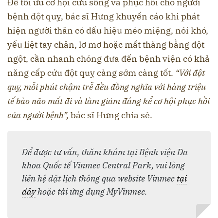
Để tối ưu cơ hội cứu sống và phục hồi cho người
bệnh đột quỵ, bác sĩ Hưng khuyến cáo khi phát
hiện người thân có dấu hiệu méo miệng, nói khó,
yếu liệt tay chân, lơ mơ hoặc mất thăng bằng đột
ngột, cần nhanh chóng đưa đến bệnh viện có khả
năng cấp cứu đột quỵ càng sớm càng tốt.
“Với đột
quỵ, mỗi phút chậm trễ đều đồng nghĩa với hàng triệu
tế bào não mất đi và làm giảm đáng kể cơ hội phục hồi
của người bệnh”,
bác sĩ Hưng chia sẻ.
Để được tư vấn, thăm khám tại
Bệnh viện Đa
khoa Quốc tế Vinmec Central Park
, vui lòng
liên hệ đặt lịch thông qua website Vinmec
tại
đây
hoặc tải ứng dụng MyVinmec.