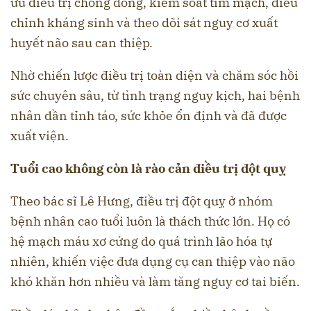
ưu điều trị chống đông, kiểm soát tim mạch, điều
chỉnh kháng sinh và theo dõi sát nguy cơ xuất
huyết não sau can thiệp.
Nhờ chiến lược điều trị toàn diện và chăm sóc hồi
sức chuyên sâu, từ tình trạng nguy kịch, hai bệnh
nhân dần tỉnh táo, sức khỏe ổn định và đã được
xuất viện.
T
uổi cao không còn là rào cản điều trị đột quỵ
Theo bác sĩ Lê Hưng, điều trị đột quỵ ở nhóm
bệnh nhân cao tuổi luôn là thách thức lớn. Họ có
hệ mạch máu xơ cứng do quá trình lão hóa tự
nhiên, khiến việc đưa dụng cụ can thiệp vào não
khó khăn hơn nhiều và làm tăng nguy cơ tai biến.