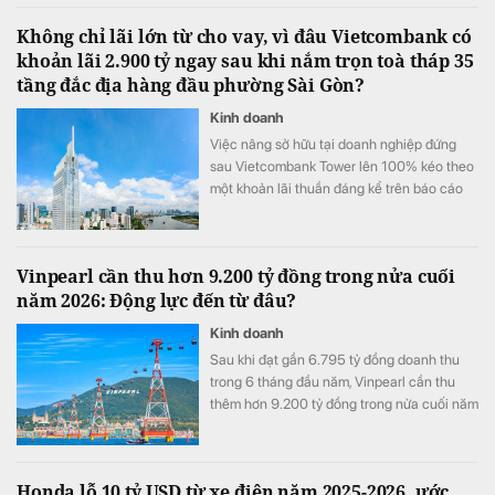
Không chỉ lãi lớn từ cho vay, vì đâu Vietcombank có
khoản lãi 2.900 tỷ ngay sau khi nắm trọn toà tháp 35
tầng đắc địa hàng đầu phường Sài Gòn?
Kinh doanh
Việc nâng sở hữu tại doanh nghiệp đứng
sau Vietcombank Tower lên 100% kéo theo
một khoản lãi thuần đáng kể trên báo cáo
tài chính hợp nhất của Vietcombank.
Vinpearl cần thu hơn 9.200 tỷ đồng trong nửa cuối
năm 2026: Động lực đến từ đâu?
Kinh doanh
Sau khi đạt gần 6.795 tỷ đồng doanh thu
trong 6 tháng đầu năm, Vinpearl cần thu
thêm hơn 9.200 tỷ đồng trong nửa cuối năm
để hoàn thành kế hoạch 16.000 tỷ đồng.
Honda lỗ 10 tỷ USD từ xe điện năm 2025-2026, ước