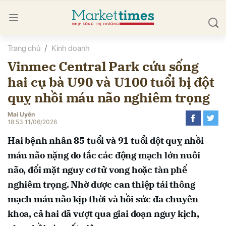
Trang chủ
Kinh doanh
bình luận
Vinmec Central Park cứu sống
hai cụ bà U90 và U100 tuổi bị đột
quỵ nhồi máu não nghiêm trọng
Mai Uyên
18:53 11/06/2026
Hai bệnh nhân 85 tuổi và 91 tuổi đột quỵ nhồi
Hủy
G
máu não nặng do tắc các động mạch lớn nuôi
não, đối mặt nguy cơ tử vong hoặc tàn phế
nghiêm trọng. Nhờ được can thiệp tái thông
mạch máu não kịp thời và hồi sức đa chuyên
khoa, cả hai đã vượt qua giai đoạn nguy kịch,