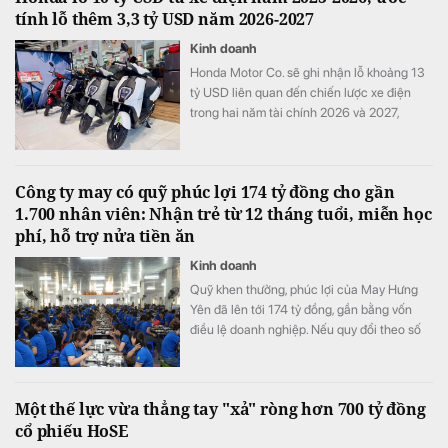
tính lỗ thêm 3,3 tỷ USD năm 2026-2027
Kinh doanh
Honda Motor Co. sẽ ghi nhận lỗ khoảng 13
tỷ USD liên quan đến chiến lược xe điện
trong hai năm tài chính 2026 và 2027,
tương đương khoảng ba năm lợi nhuận hoạt
động và nhiều hơn tổng chi tiêu nghiên cứu
và phát triển (R&D) của cả một năm.
Công ty may có quỹ phúc lợi 174 tỷ đồng cho gần
1.700 nhân viên: Nhận trẻ từ 12 tháng tuổi, miễn học
phí, hỗ trợ nửa tiền ăn
Kinh doanh
Quỹ khen thưởng, phúc lợi của May Hưng
Yên đã lên tới 174 tỷ đồng, gần bằng vốn
điều lệ doanh nghiệp. Nếu quy đổi theo số
lao động cuối năm 2025, quy mô quỹ tương
đương hơn 100 triệu đồng cho mỗi nhân
viên.
Một thế lực vừa thẳng tay "xả" ròng hơn 700 tỷ đồng
cổ phiếu HoSE