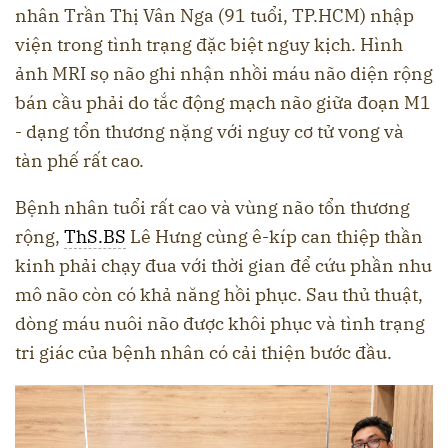
nhân Trần Thị Vân Nga (91 tuổi, TP.HCM) nhập
viện trong tình trạng đặc biệt nguy kịch. Hình
ảnh MRI sọ não ghi nhận nhồi máu não diện rộng
bán cầu phải do tắc động mạch não giữa đoạn M1
- dạng tổn thương nặng với nguy cơ tử vong và
tàn phế rất cao.
Bệnh nhân tuổi rất cao và vùng não tổn thương
rộng,
ThS.BS
Lê Hưng cùng ê-kíp can thiệp thần
kinh phải chạy đua với thời gian để cứu phần nhu
mô não còn có khả năng hồi phục. Sau thủ thuật,
dòng máu nuôi não được khôi phục và tình trạng
tri giác của bệnh nhân có cải thiện bước đầu.