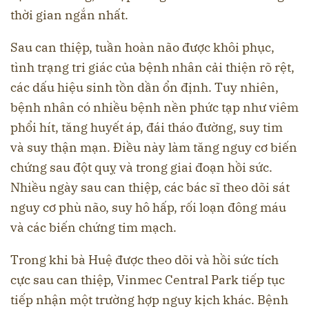
thời gian ngắn nhất.
Sau can thiệp, tuần hoàn não được khôi phục,
tình trạng tri giác của bệnh nhân cải thiện rõ rệt,
các dấu hiệu sinh tồn dần ổn định. Tuy nhiên,
bệnh nhân có nhiều bệnh nền phức tạp như viêm
phổi hít, tăng huyết áp, đái tháo đường, suy tim
và suy thận mạn. Điều này làm tăng nguy cơ biến
chứng sau đột quỵ và trong giai đoạn hồi sức.
Nhiều ngày sau can thiệp, các bác sĩ theo dõi sát
nguy cơ phù não, suy hô hấp, rối loạn đông máu
và các biến chứng tim mạch.
Trong khi bà Huệ được theo dõi và hồi sức tích
cực sau can thiệp, Vinmec Central Park tiếp tục
tiếp nhận một trường hợp nguy kịch khác. Bệnh