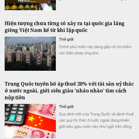
thông báo sau.
Hiện tượng chưa từng có xảy ra tại quốc gia láng
giềng Việt Nam kể từ khi lập quốc
Thế giới
Chính phủ nước này đang gấp rút tìm kiếm
các biện pháp ứng phó.
Trung Quốc tuyên bố áp thuế 20% với tài sản uỷ thác
ở nước ngoài, giới siêu giàu 'nháo nhào' tìm cách
nộp tiền
Thế giới
Quy định mới của Trung Quốc về đánh thuế
các quỹ tín thác ở nước ngoài đang khiến
giới siêu giàu nước này như ngồi trên đống
lửa.