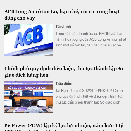
ACB Long An có tồn tại, hạn chế, rủi ro trong hoạt
động cho vay
Tài chính
Theo kết luận thanh tra do NHNN vừa ban
hành, hoạt động của ACB Long An còn phát
sinh một số tồn tại, hạn hạn chế, rủi ro về
nguyên tắc vay vốn; thẩm định, xét duyệt
cho vay; về kiểm tra, giám sát vốn vay; về
báo cáo giao dịch có giá trị lớn; về hoạt
Chính phủ quy định điều kiện, thủ tục thành lập Sở
động chuyển tiền ra nước ngoài.
giao dịch hàng hóa
Tiêu điểm
Tại Nghị định số 302/2026/NĐ-CP, Chính
phủ quy định chi tiết về điều kiện, trình tự,
thủ tục cấp phép thành lập Sở giao dịch
hàng hóa.
PV Power (POW) lập kỷ lục lợi nhuận, nắm hơn 1 tỷ