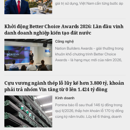
giá trị sử dụng, Việt Nam cần từng bước áp
dụng thuế đối với mọi bất động sản.
Khởi động Better Choice Awards 2026: Lần đầu vinh
danh doanh nghiệp kiến tạo đất nước
Công nghệ
Nation Builders Awards - giải thưởng trong
khuôn khổ chương trình Better Choice
Awards - là hạng mục mới của năm 2026,
tôn vinh những doanh nghiệp có đóng góp
nổi bật cho sự phát triển của đất nước.
Cựu vương ngành thép lỗ lũy kế hơn 3.800 tỷ, khoản
phải trả nhóm Vin tăng từ 0 lên 1.424 tỷ đồng
Kinh doanh
Pomina báo lỗ sau thuế 146 tỷ đồng trong
quý II/2026, thấp hơn khoản lỗ 170 tỷ đồng
cùng kỳ năm trước. Lũy kế 6 tháng, doanh
nghiệp lỗ 325 tỷ đồng, chỉ cải thiện khoảng
4 tỷ đồng so với nửa đầu năm 2025.