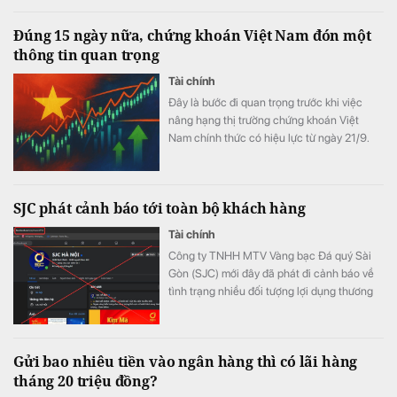
Đúng 15 ngày nữa, chứng khoán Việt Nam đón một
thông tin quan trọng
Tài chính
Đây là bước đi quan trọng trước khi việc
nâng hạng thị trường chứng khoán Việt
Nam chính thức có hiệu lực từ ngày 21/9.
SJC phát cảnh báo tới toàn bộ khách hàng
Tài chính
Công ty TNHH MTV Vàng bạc Đá quý Sài
Gòn (SJC) mới đây đã phát đi cảnh báo về
tình trạng nhiều đối tượng lợi dụng thương
hiệu SJC để lập fanpage giả mạo nhằm lừa
đảo khách hàng.
Gửi bao nhiêu tiền vào ngân hàng thì có lãi hàng
tháng 20 triệu đồng?