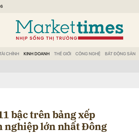
26
bình luận
TÀI CHÍNH
KINH DOANH
THẾ GIỚI
CÔNG NGHỆ
BẤT ĐỘNG SẢN
Hủy
G
11 bậc trên bảng xếp
 nghiệp lớn nhất Đông