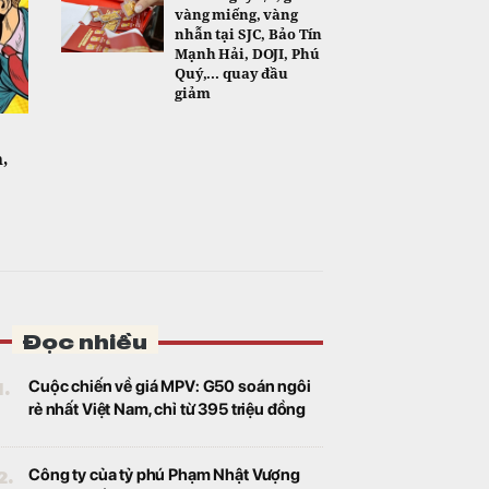
vàng miếng, vàng
nhẫn tại SJC, Bảo Tín
Mạnh Hải, DOJI, Phú
Quý,... quay đầu
giảm
,
Đọc nhiều
1.
Cuộc chiến về giá MPV: G50 soán ngôi
rẻ nhất Việt Nam, chỉ từ 395 triệu đồng
2.
Công ty của tỷ phú Phạm Nhật Vượng