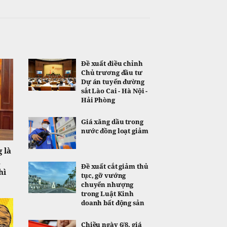
Đề xuất điều chỉnh
Chủ trương đầu tư
Dự án tuyến đường
sắt Lào Cai - Hà Nội -
Hải Phòng
Giá xăng dầu trong
nước đồng loạt giảm
 là
n
Đề xuất cắt giảm thủ
hì
tục, gỡ vướng
chuyển nhượng
trong Luật Kinh
doanh bất động sản
Chiều ngày 6/8, giá