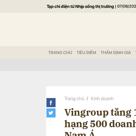
Tạp chí điện tử Nhịp sống thị trường
|
07/08/20
Gửi 
TRANG CHỦ
TIÊU ĐIỂM
THẨM ĐỊNH GIÁ
Trang chủ
Kinh doanh
Vingroup tăng 
hạng 500 doanh
Nam Á