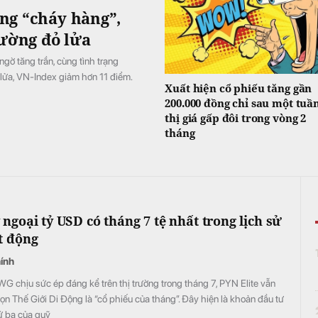
ng “cháy hàng”,
rường đỏ lửa
ờ tăng trần, cùng tình trạng
lửa, VN-Index giảm hơn 11 điểm.
Xuất hiện cổ phiếu tăng gần
200.000 đồng chỉ sau một tuần
thị giá gấp đôi trong vòng 2
tháng
ngoại tỷ USD có tháng 7 tệ nhất trong lịch sử
t động
hính
 chịu sức ép đáng kể trên thị trường trong tháng 7, PYN Elite vẫn
ọn Thế Giới Di Động là “cổ phiếu của tháng”. Đây hiện là khoản đầu tư
ứ ba của quỹ