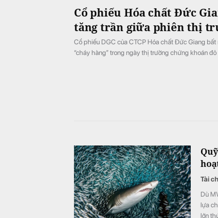
Cổ phiếu Hóa chất Đức Gia
tăng trần giữa phiên thị t
Cổ phiếu DGC của CTCP Hóa chất Đức Giang bất ng
“cháy hàng” trong ngày thị trường chứng khoán đỏ 
Quỹ 
hoạ
Tài c
Dù MWG
lựa ch
lớn th