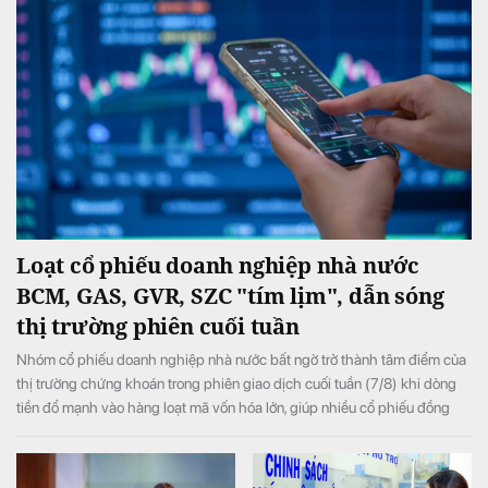
Loạt cổ phiếu doanh nghiệp nhà nước
BCM, GAS, GVR, SZC "tím lịm", dẫn sóng
thị trường phiên cuối tuần
Nhóm cổ phiếu doanh nghiệp nhà nước bất ngờ trở thành tâm điểm của
thị trường chứng khoán trong phiên giao dịch cuối tuần (7/8) khi dòng
tiền đổ mạnh vào hàng loạt mã vốn hóa lớn, giúp nhiều cổ phiếu đồng
loạt tăng kịch trần và đưa VN-Index đảo chiều tăng điểm sau khi mở cửa
trong sắc đỏ.