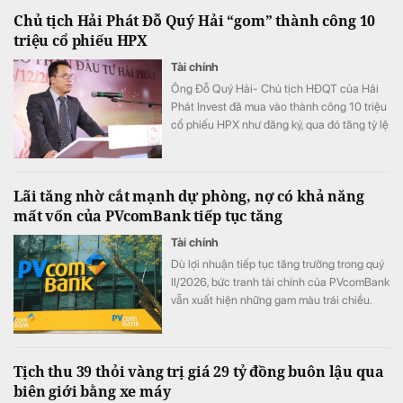
hàng niêm yết lãi suất từ 7%/năm trở lên.
Chủ tịch Hải Phát Đỗ Quý Hải “gom” thành công 10
triệu cổ phiếu HPX
Tài chính
Ông Đỗ Quý Hải- Chủ tịch HĐQT của Hải
Phát Invest đã mua vào thành công 10 triệu
cổ phiếu HPX như đăng ký, qua đó tăng tỷ lệ
sở hữu lên mức 16,71% vốn.
Lãi tăng nhờ cắt mạnh dự phòng, nợ có khả năng
mất vốn của PVcomBank tiếp tục tăng
Tài chính
Dù lợi nhuận tiếp tục tăng trưởng trong quý
II/2026, bức tranh tài chính của PVcomBank
vẫn xuất hiện những gam màu trái chiều.
Động lực tăng trưởng lợi nhuận chủ yếu đến
từ việc ngân hàng cắt giảm mạnh chi phí dự
phòng rủi ro tín dụng, trong khi quy mô nợ
Tịch thu 39 thỏi vàng trị giá 29 tỷ đồng buôn lậu qua
có khả năng mất vốn (nợ nhóm 5) tiếp tục
biên giới bằng xe máy
tăng gần 20%, lên sát 3.900 tỷ đồng.