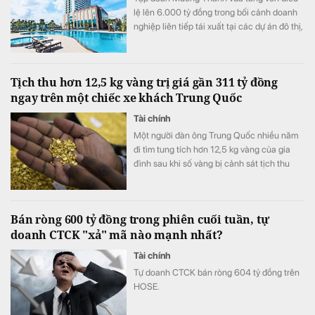
lệ lên 6.000 tỷ đồng trong bối cảnh doanh
nghiệp liên tiếp tái xuất tại các dự án đô thị,
thương mại và dịch vụ quy mô lớn.
Tịch thu hơn 12,5 kg vàng trị giá gần 311 tỷ đồng
ngay trên một chiếc xe khách Trung Quốc
Tài chính
Một người đàn ông Trung Quốc nhiều năm
đi tìm tung tích hơn 12,5 kg vàng của gia
đình sau khi số vàng bị cảnh sát tịch thu
vào năm 1998.
Bán ròng 600 tỷ đồng trong phiên cuối tuần, tự
doanh CTCK "xả" mã nào mạnh nhất?
Tài chính
Tự doanh CTCK bán ròng 604 tỷ đồng trên
HOSE.