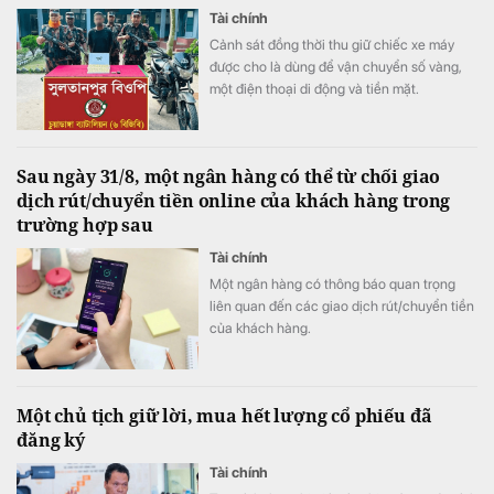
Tài chính
Cảnh sát đồng thời thu giữ chiếc xe máy
được cho là dùng để vận chuyển số vàng,
một điện thoại di động và tiền mặt.
Sau ngày 31/8, một ngân hàng có thể từ chối giao
dịch rút/chuyển tiền online của khách hàng trong
trường hợp sau
Tài chính
Một ngân hàng có thông báo quan trọng
liên quan đến các giao dịch rút/chuyển tiền
của khách hàng.
Một chủ tịch giữ lời, mua hết lượng cổ phiếu đã
đăng ký
Tài chính