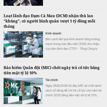
Loạt lãnh đạo Đạm Cà Mau (DCM) nhận thù lao
“khủng”, có người bình quân vượt 1 tỷ đồng mỗi
tháng
Kinh doanh
Bên cạnh kết quả kinh doanh tăng trưởng
mạnh trong nửa đầu năm 2026, thu nhập
của dàn lãnh đạo CTCP - Tổng Công ty
Phân bón Dầu khí Cà Mau (Đạm Cà Mau,
HoSE: DCM) cũng tăng vọt so với cùng kỳ
năm trước. Có lãnh đạo nhận thù lao hơn 4
Bảo hiểm Quân đội (MIC) chốt ngày trả cổ tức bằng
tỷ đồng chỉ sau 6 tháng, đặc biệt có trường
tiền mặt tỷ lệ 10%
hợp bình quân vượt 1 tỷ đồng mỗi tháng.
Tài chính
Ngày 26/8/2026 tới đây, MIC sẽ chốt danh
sách cổ đông để chi trả cổ tức cho năm tài
chính 2025 bằng tiền mặt với tỷ lệ 10%.