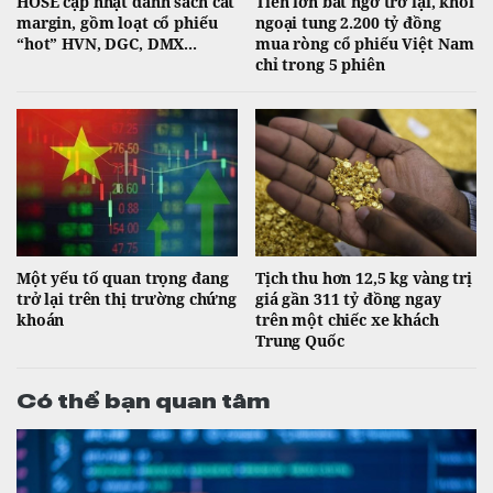
HOSE cập nhật danh sách cắt
Tiền lớn bất ngờ trở lại, khối
margin, gồm loạt cổ phiếu
ngoại tung 2.200 tỷ đồng
“hot” HVN, DGC, DMX...
mua ròng cổ phiếu Việt Nam
chỉ trong 5 phiên
Một yếu tố quan trọng đang
Tịch thu hơn 12,5 kg vàng trị
trở lại trên thị trường chứng
giá gần 311 tỷ đồng ngay
khoán
trên một chiếc xe khách
Trung Quốc
Có thể bạn quan tâm