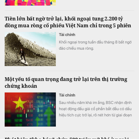
mua 57 mã cổ phiếu bị xếp vào danh sách
chứng khoán không đủ điều kiện giao dịch
ký quỹ này.
Tiền lớn bất ngờ trở lại, khối ngoại tung 2.200 tỷ
đồng mua ròng cổ phiếu Việt Nam chỉ trong 5 phiên
Tài chính
Khối ngoại trong tuần đầu tháng 8 bất ngờ
đảo chiều mua ròng.
Một yếu tố quan trọng đang trở lại trên thị trường
chứng khoán
Tài chính
Sau nhiều năm khá im ắng, BSC nhận định
hoạt động đấu giá cổ phần bắt đầu có dấu
hiệu tích cực trở lại, rõ nét hơn từ giai đoạn
cuối năm 2025.