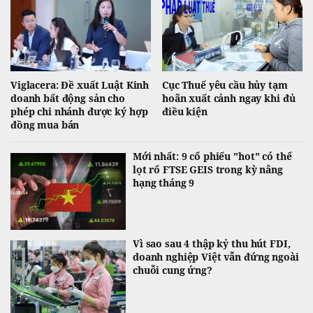
Viglacera: Đề xuất Luật Kinh
Cục Thuế yêu cầu hủy tạm
doanh bất động sản cho
hoãn xuất cảnh ngay khi đủ
phép chi nhánh được ký hợp
điều kiện
đồng mua bán
Mới nhất: 9 cổ phiếu "hot" có thể
lọt rổ FTSE GEIS trong kỳ nâng
hạng tháng 9
Vì sao sau 4 thập kỷ thu hút FDI,
doanh nghiệp Việt vẫn đứng ngoài
chuỗi cung ứng?