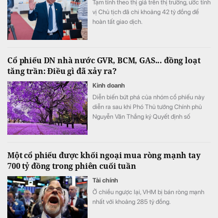
Tạm tính theo thị giá trên thị trường, ước tính
vị Chủ tịch đã chi khoảng 42 tỷ đồng để
hoàn tất giao dịch.
Cổ phiếu DN nhà nước GVR, BCM, GAS... đồng loạt
tăng trần: Điều gì đã xảy ra?
Kinh doanh
Diễn biến bứt phá của nhóm cổ phiếu này
diễn ra sau khi Phó Thủ tướng Chính phủ
Nguyễn Văn Thắng ký Quyết định số
40/2026/QĐ-TTg ngày 05/8/2026 của Thủ
tướng Chính phủ về tiêu chí phân loại
doanh nghiệp để thực hiện cơ cấu lại vốn
Một cổ phiếu được khối ngoại mua ròng mạnh tay
nhà nước tại doanh nghiệp nhà nước, doanh
700 tỷ đồng trong phiên cuối tuần
nghiệp có vốn nhà nước.
Tài chính
Ở chiều ngược lại, VHM bị bán ròng mạnh
nhất với khoảng 285 tỷ đồng.