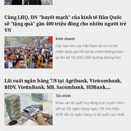
Cùng LHQ, DN "huyết mạch" của kinh tế Hàn Quốc
sẽ "tặng quà" gần 400 triệu đồng cho nhiều người trẻ
VN
Kinh doanh
Các bạn trẻ của Việt Nam sẽ có cơ hội
nhận được gói hỗ trợ tài chính không hoàn
lại lên tới 15.000 USD (tương đương hơn
393 triệu đồng) khi tham gia chương trình
này.
Lãi suất ngân hàng 7/8 tại Agribank, Vietcombank,
BIDV, VietinBank, MB, Sacombank, HDBank,...
Tài chính
Khảo sát lãi suất huy động trực tuyến niêm
yết tại 35 ngân hàng ngày 7/8 cho thấy
ACB vẫn là ngân hàng có lãi suất cao nhất
với 7,8%/năm cho kỳ hạn 12 tháng, trong khi
LPBank duy trì mức 7,3%/năm và có 8 ngân