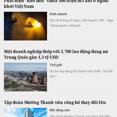
Phát hiện “kho báu” chứa 500 triệu m3 khí ở ngoài
khơi Việt Nam
Kinh doanh
Đây là thông tin được Liên doanh Việt - Nga
Vietsovpetro công bố.
Một doanh nghiệp thép với 2.700 lao động đang nợ
Trung Quốc gần 1,3 tỷ USD
Thế giới
Dự án này đang trở thành một chiếc "hố đốt
tiền".
Tập đoàn Mường Thanh vừa công bố thay đổi lớn
Bất động sản
Tập đoàn Mường Thanh vừa tăng vốn điều