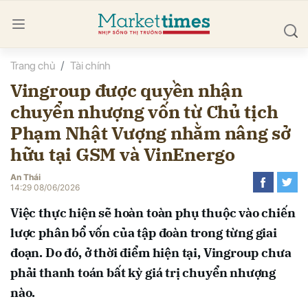
Trang chủ
Tài chính
bình luận
Vingroup được quyền nhận
chuyển nhượng vốn từ Chủ tịch
Phạm Nhật Vượng nhằm nâng sở
hữu tại GSM và VinEnergo
An Thái
14:29 08/06/2026
Hủy
G
Việc thực hiện sẽ hoàn toàn phụ thuộc vào chiến
lược phân bổ vốn của tập đoàn trong từng giai
đoạn. Do đó, ở thời điểm hiện tại, Vingroup chưa
phải thanh toán bất kỳ giá trị chuyển nhượng
nào.