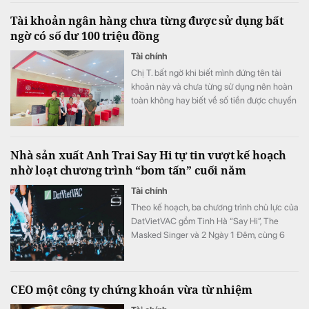
Tài khoản ngân hàng chưa từng được sử dụng bất
ngờ có số dư 100 triệu đồng
Tài chính
Chị T. bất ngờ khi biết mình đứng tên tài
khoản này và chưa từng sử dụng nên hoàn
toàn không hay biết về số tiền được chuyển
khoản vào.
Nhà sản xuất Anh Trai Say Hi tự tin vượt kế hoạch
nhờ loạt chương trình “bom tấn” cuối năm
Tài chính
Theo kế hoạch, ba chương trình chủ lực của
DatVietVAC gồm Tinh Hà “Say Hi”, The
Masked Singer và 2 Ngày 1 Đêm, cùng 6
concert đều được lên lịch phát sóng từ nửa
cuối năm.
CEO một công ty chứng khoán vừa từ nhiệm