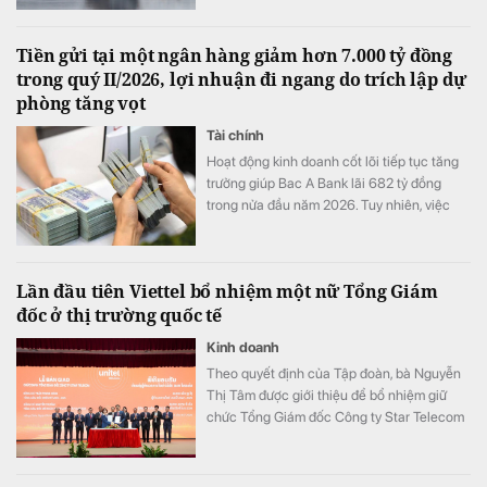
Tiền gửi tại một ngân hàng giảm hơn 7.000 tỷ đồng
trong quý II/2026, lợi nhuận đi ngang do trích lập dự
phòng tăng vọt
Tài chính
Hoạt động kinh doanh cốt lõi tiếp tục tăng
trưởng giúp Bac A Bank lãi 682 tỷ đồng
trong nửa đầu năm 2026. Tuy nhiên, việc
đẩy mạnh trích lập dự phòng cùng tiền gửi
khách hàng sụt giảm trở thành những điểm
đáng chú ý trong bức tranh tài chính của
Lần đầu tiên Viettel bổ nhiệm một nữ Tổng Giám
ngân hàng.
đốc ở thị trường quốc tế
Kinh doanh
Theo quyết định của Tập đoàn, bà Nguyễn
Thị Tâm được giới thiệu để bổ nhiệm giữ
chức Tổng Giám đốc Công ty Star Telecom
(Unitel). Ông Trần Trung Hưng được bổ
nhiệm giữ chức Tổng Giám đốc Tổng Công
ty Cổ phần Công trình Viettel (VCC).