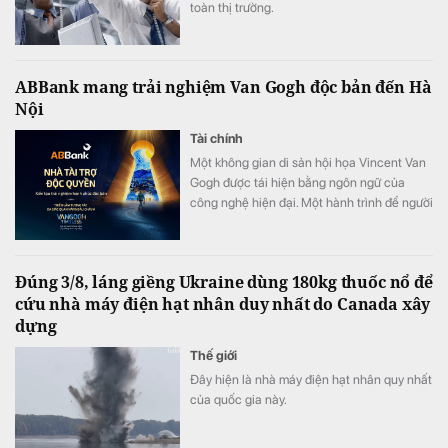
toàn thị trường.
ABBank mang trải nghiệm Van Gogh độc bản đến Hà
Nội
Tài chính
Một không gian di sản hội họa Vincent Van
Gogh được tái hiện bằng ngôn ngữ của
công nghệ hiện đại. Một hành trình để người
xem không chỉ ngắm nhìn nghệ thuật mà
còn thực sự “bước vào” những kiệt tác nổi
tiếng. Tài trợ độc quyền Van Gogh Timeless,
Đúng 3/8, láng giềng Ukraine dùng 180kg thuốc nổ để
ABBank đồng hành kiến tạo một hành trình
cứu nhà máy điện hạt nhân duy nhất do Canada xây
trải nghiệm hạnh phúc độc bản, khó quên
dựng
đến công chúng.
Thế giới
Đây hiện là nhà máy điện hạt nhân quy nhất
của quốc gia này.