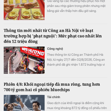
Giá vàng tại các thương hiệu phục hồi một
phần sau nhịp giảm trong phiên nhưng mặt
bằng giá vẫn thấp hơn đầu giờ sáng.
Thông tin mới nhất từ Công an Hà Nội về loạt
trường hợp bị 'phạt nguội': Mức phạt cao nhất lên
đến 12 triệu đồng
Công nghệ
Theo thông tin từ Công an Thành phố Hà
Nội, từ ngày 27/7 đến 02/8/2026, Công an
thành phố đã ghi nhận 1.872 trường hợp vi
phạm thông qua hình ảnh phục vụ công tác
xử lý "phạt nguội"; đồng thời tiếp tục thử
nghiệm thiết bị bay không người lái nhằm
Phiên 4/8: Khối ngoại tiếp đà mua ròng, tung hơn
nâng cao hiệu quả giám sát trật tự giao
700 tỷ gom hai cổ phiếu bluechips
thông, trật tự đô thị trên địa bàn Thành phố.
Tài chính
Giao dịch của khối ngoại là điểm cộng khi
mua ròng khoảng 872 tỷ đồng cổ phiếu trên