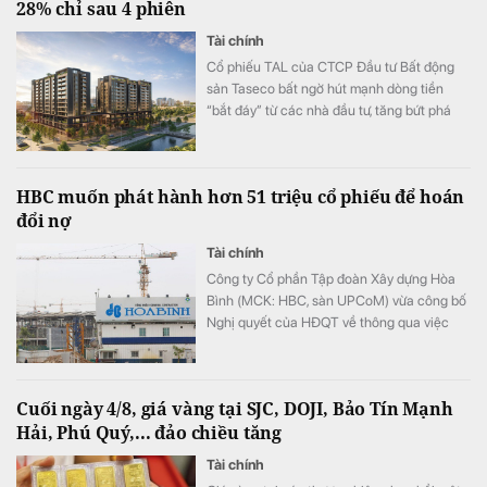
28% chỉ sau 4 phiên
Tài chính
Cổ phiếu TAL của CTCP Đầu tư Bất động
sản Taseco bất ngờ hút mạnh dòng tiền
“bắt đáy” từ các nhà đầu tư, tăng bứt phá
hơn 28% chỉ trong 4 phiên gần nhất.
HBC muốn phát hành hơn 51 triệu cổ phiếu để hoán
đổi nợ
Tài chính
Công ty Cổ phần Tập đoàn Xây dựng Hòa
Bình (MCK: HBC, sàn UPCoM) vừa công bố
Nghị quyết của HĐQT về thông qua việc
triển khai phương án phát hành cổ phiếu để
hoán đổi nợ.
Cuối ngày 4/8, giá vàng tại SJC, DOJI, Bảo Tín Mạnh
Hải, Phú Quý,... đảo chiều tăng
Tài chính