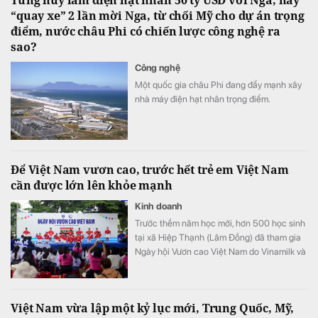
“quay xe” 2 lần mời Nga, từ chối Mỹ cho dự án trọng
điểm, nước châu Phi có chiến lược công nghệ ra
sao?
Công nghệ
Một quốc gia châu Phi đang đẩy mạnh xây
nhà máy điện hạt nhân trọng điểm.
Để Việt Nam vươn cao, trước hết trẻ em Việt Nam
cần được lớn lên khỏe mạnh
Kinh doanh
Trước thềm năm học mới, hơn 500 học sinh
tại xã Hiệp Thạnh (Lâm Đồng) đã tham gia
Ngày hội Vươn cao Việt Nam do Vinamilk và
Quỹ Bảo trợ Trẻ em Việt Nam tổ chức.
Việt Nam vừa lập một kỷ lục mới, Trung Quốc, Mỹ,