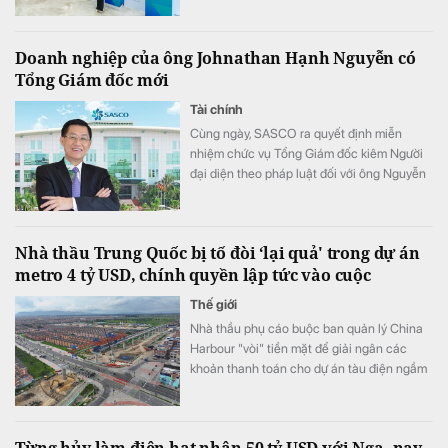
mô hình tín dụng, dữ liệu và đội ngũ sẽ giúp
ngân hàng mở rộng không gian tăng trưởng
Doanh nghiệp của ông Johnathan Hạnh Nguyễn có
nhưng vẫn duy trì chất lượng.
Tổng Giám đốc mới
Tài chính
Cùng ngày, SASCO ra quyết định miễn
nhiệm chức vụ Tổng Giám đốc kiêm Người
đại diện theo pháp luật đối với ông Nguyễn
Văn Hùng Cường.
Nhà thầu Trung Quốc bị tố đòi ‘lại quả' trong dự án
metro 4 tỷ USD, chính quyền lập tức vào cuộc
Thế giới
Nhà thầu phụ cáo buộc ban quản lý China
Harbour "vòi" tiền mặt để giải ngân các
khoản thanh toán cho dự án tàu điện ngầm
Bogota.
Từng hủy làm điện hạt nhân 50 tỷ USD với Nga, nay