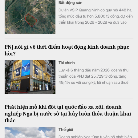
Bất động sản
Dự án VSIP Quảng Ninh có quy mô 448 ha,
tổng mức đầu tư hơn 5.800 tỷ đồng, dự kiến
triển khai trong 2026 - 2028 và đưa vào
hoạt động từ 2029.
PNJ nói gì về thời điểm hoạt động kinh doanh phục
hồi?
Tài chính
Lũy kế 6 tháng đầu năm 2026, doanh thu
thuần của PNJ đạt 25.729 tỷ đồng, tăng
49,4% so với cùng kỳ; lợi nhuận sau thuế
đạt 1.185 tỷ đồng, tăng 6,3%.
Phát hiện mỏ khí đốt tại quốc đảo xa xôi, doanh
nghiệp Nga bị nước sở tại hủy luôn thỏa thuận khai
thác
Thế giới
Doanh nghiệp Nga từng tuyên bố phát hiện