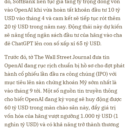
đó, SoftBank liên tục gia tăng tỷ trọng dòng vốn
vào OpenAI khi vừa hoàn tất khoản đầu tư 10 tỷ
USD vào tháng 4 và cam kết sẽ tiếp tục rót thêm
20 tỷ USD trong năm nay. Động thái này dự kiến
sẽ nâng tổng ngân sách đầu tư của hãng vào cha
đẻ ChatGPT lên con số xấp xỉ 65 tỷ USD.
Trước đó, tờ The Wall Street Journal đưa tin
OpenAI đang rục rịch chuẩn bị hồ sơ cho đợt phát
hành cổ phiếu lần đầu ra công chúng (IPO) với
mục tiêu lên sàn chứng khoán Mỹ sớm nhất là
vào tháng 9 tới. Một số nguồn tin truyền thông
cho biết OpenAI đang kỳ vọng sẽ huy động được
60 tỷ USD trong màn chào sân này, đẩy giá trị
vốn hóa của hãng vượt ngưỡng 1.000 tỷ USD (1
nghìn tỷ USD) và có khả năng trở thành thương