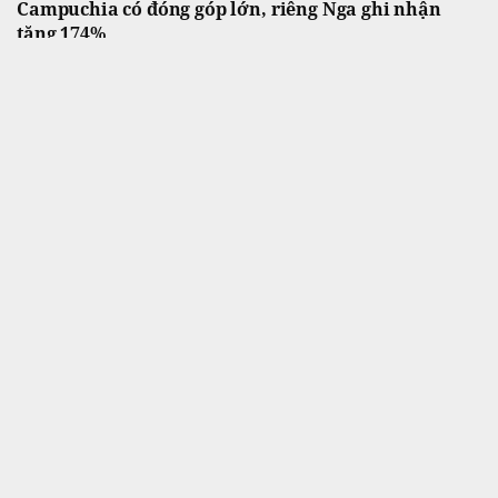
Campuchia có đóng góp lớn, riêng Nga ghi nhận
tăng 174%
Ngành hàng
Đây là ngành vừa thu được hơn 580.000 tỷ
đồng cho Việt Nam.
Tịch thu vàng và gần 780 tỷ đồng tiền mặt xếp chồng
như kệ siêu thị tại một căn hộ
Thế giới
Đây là một trong những vụ tịch thu tài sản
lớn trong thời gian gần đây.
DA của Keppel và Khang Điền: Hơn 90% khách đặt
mua trong ngày mở bán, tổng giá trị giao dịch gần
4.000 tỷ đồng