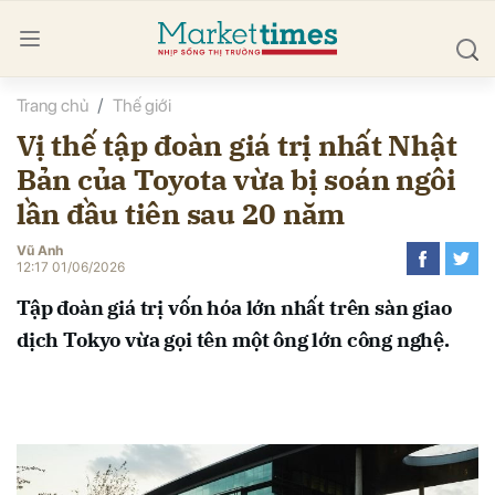
Trang chủ
Thế giới
bình luận
Vị thế tập đoàn giá trị nhất Nhật
Bản của Toyota vừa bị soán ngôi
lần đầu tiên sau 20 năm
Vũ Anh
12:17 01/06/2026
Tập đoàn giá trị vốn hóa lớn nhất trên sàn giao
Hủy
G
dịch Tokyo vừa gọi tên một ông lớn công nghệ.