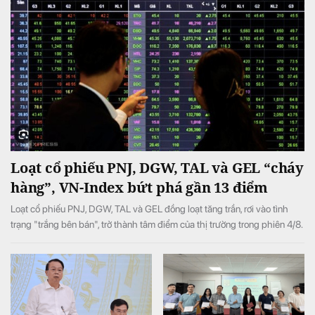
Loạt cổ phiếu PNJ, DGW, TAL và GEL “cháy
hàng”, VN-Index bứt phá gần 13 điểm
Loạt cổ phiếu PNJ, DGW, TAL và GEL đồng loạt tăng trần, rơi vào tình
trạng "trắng bên bán", trở thành tâm điểm của thị trường trong phiên 4/8.