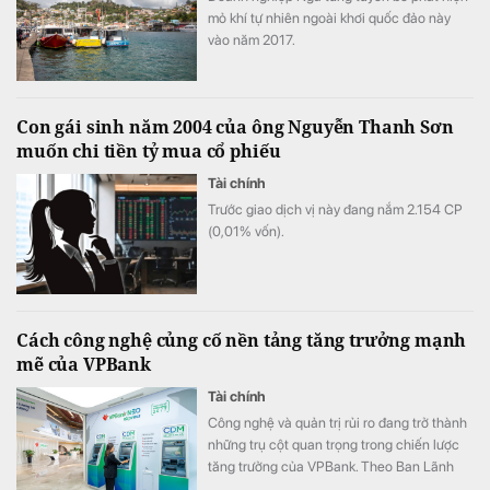
mỏ khí tự nhiên ngoài khơi quốc đảo này
vào năm 2017.
Con gái sinh năm 2004 của ông Nguyễn Thanh Sơn
muốn chi tiền tỷ mua cổ phiếu
Tài chính
Trước giao dịch vị này đang nắm 2.154 СР
(0,01% vốn).
Cách công nghệ củng cố nền tảng tăng trưởng mạnh
mẽ của VPBank
Tài chính
Công nghệ và quản trị rủi ro đang trở thành
những trụ cột quan trọng trong chiến lược
tăng trưởng của VPBank. Theo Ban Lãnh
đạo ngân hàng, việc tiếp tục đầu tư vào các