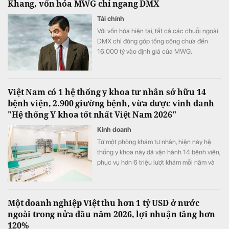
Khang, vốn hóa MWG chỉ ngang DMX
Tài chính
Với vốn hóa hiện tại, tất cả các chuỗi ngoài
DMX chỉ đóng góp tổng cộng chưa đến
16.000 tỷ vào định giá của MWG.
Việt Nam có 1 hệ thống y khoa tư nhân sở hữu 14
bệnh viện, 2.900 giường bệnh, vừa được vinh danh
"Hệ thống Y khoa tốt nhất Việt Nam 2026"
Kinh doanh
Từ một phòng khám tư nhân, hiện này hệ
thống y khoa này đã vận hành 14 bệnh viện,
phục vụ hơn 6 triệu lượt khám mỗi năm và
vừa được xướng tên "Hệ thống Y khoa tốt
nhất Việt Nam 2026".
Một doanh nghiệp Việt thu hơn 1 tỷ USD ở nước
ngoài trong nửa đầu năm 2026, lợi nhuận tăng hơn
120%