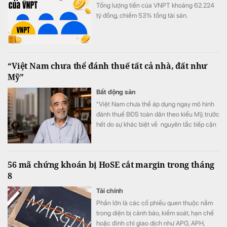
Tổng lượng tiền của VNPT khoảng 62.224
tỷ đồng, chiếm 53% tổng tài sản.
“Việt Nam chưa thể đánh thuế tất cả nhà, đất như
Mỹ”
Bất động sản
“Việt Nam chưa thể áp dụng ngay mô hình
đánh thuế BĐS toàn dân theo kiểu Mỹ, trước
hết do sự khác biệt về nguyên tắc tiếp cận
tài nguyên đất đai, từ đó dẫn tới sự khác
nhau căn bản về cơ cấu tiền lương”.
56 mã chứng khoán bị HoSE cắt margin trong tháng
8
Tài chính
Phần lớn là các cổ phiếu quen thuộc nằm
trong diện bị cảnh báo, kiểm soát, hạn chế
hoặc đình chỉ giao dịch như APG, APH,