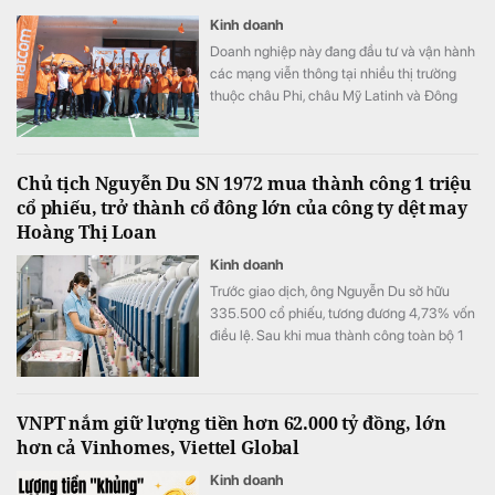
Kinh doanh
Doanh nghiệp này đang đầu tư và vận hành
các mạng viễn thông tại nhiều thị trường
thuộc châu Phi, châu Mỹ Latinh và Đông
Nam Á.
Chủ tịch Nguyễn Du SN 1972 mua thành công 1 triệu
cổ phiếu, trở thành cổ đông lớn của công ty dệt may
Hoàng Thị Loan
Kinh doanh
Trước giao dịch, ông Nguyễn Du sở hữu
335.500 cổ phiếu, tương đương 4,73% vốn
điều lệ. Sau khi mua thành công toàn bộ 1
triệu cổ phiếu đã đăng ký, lượng cổ phiếu
nắm giữ của ông tăng lên 1.335.500 đơn vị,
tương ứng 18,81% vốn.
VNPT nắm giữ lượng tiền hơn 62.000 tỷ đồng, lớn
hơn cả Vinhomes, Viettel Global
Kinh doanh