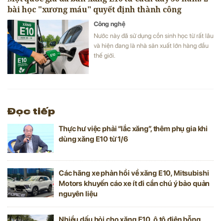
bài học "xương máu" quyết định thành công
Công nghệ
Nước này đã sử dụng cồn sinh học từ rất lâu
và hiện đang là nhà sản xuất lớn hàng đầu
thế giới.
Đọc tiếp
Thực hư việc phải “lắc xăng”, thêm phụ gia khi
dùng xăng E10 từ 1/6
Các hãng xe phản hồi về xăng E10, Mitsubishi
Motors khuyến cáo xe ít đi cần chú ý bảo quản
nguyên liệu
Nhiều dấu hỏi cho xăng E10, ô tô điện bỗng