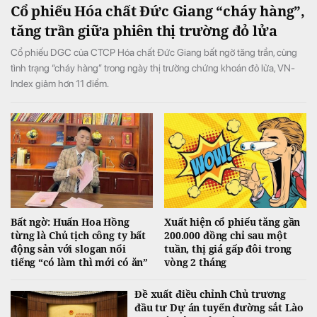
Cổ phiếu Hóa chất Đức Giang “cháy hàng”,
tăng trần giữa phiên thị trường đỏ lửa
Cổ phiếu DGC của CTCP Hóa chất Đức Giang bất ngờ tăng trần, cùng
tình trạng “cháy hàng” trong ngày thị trường chứng khoán đỏ lửa, VN-
Index giảm hơn 11 điểm.
Bất ngờ: Huấn Hoa Hồng
Xuất hiện cổ phiếu tăng gần
từng là Chủ tịch công ty bất
200.000 đồng chỉ sau một
động sản với slogan nổi
tuần, thị giá gấp đôi trong
tiếng “có làm thì mới có ăn”
vòng 2 tháng
Đề xuất điều chỉnh Chủ trương
đầu tư Dự án tuyến đường sắt Lào