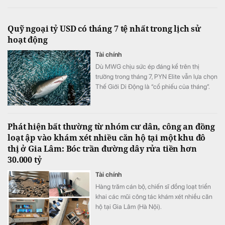
Quỹ ngoại tỷ USD có tháng 7 tệ nhất trong lịch sử
hoạt động
Tài chính
Dù MWG chịu sức ép đáng kể trên thị
trường trong tháng 7, PYN Elite vẫn lựa chọn
Thế Giới Di Động là “cổ phiếu của tháng”.
Đây hiện là khoản đầu tư lớn thứ ba của quỹ
Phát hiện bất thường từ nhóm cư dân, công an đồng
loạt ập vào khám xét nhiều căn hộ tại một khu đô
thị ở Gia Lâm: Bóc trần đường dây rửa tiền hơn
30.000 tỷ
Tài chính
Hàng trăm cán bộ, chiến sĩ đồng loạt triển
khai các mũi công tác khám xét nhiều căn
hộ tại Gia Lâm (Hà Nội).