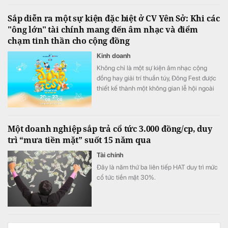
Sắp diễn ra một sự kiện đặc biệt ở CV Yên Sở: Khi các
"ông lớn" tài chính mang đến âm nhạc và điểm
chạm tinh thần cho cộng đồng
Kinh doanh
Không chỉ là một sự kiện âm nhạc cộng
đồng hay giải trí thuần túy, Đông Fest được
thiết kế thành một không gian lễ hội ngoài
trời đa trải nghiệm.
Một doanh nghiệp sắp trả cổ tức 3.000 đồng/cp, duy
trì “mưa tiền mặt” suốt 15 năm qua
Tài chính
Đây là năm thứ ba liên tiếp HAT duy trì mức
cổ tức tiền mặt 30%.