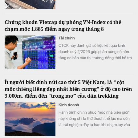
DQC, DGC, HVN, LDG, OGC, NVT, PTL,
TDH, TLH, TMT, VCA,…
Chứng khoán Vietcap dự phóng VN-Index có thể
chạm mốc 1.885 điểm ngay trong tháng 8
Tài chính
CTCK này đánh giá số liệu kết quả kinh
doanh quý 2/2026 góp phần củng cố nền
tảng cơ bản của thị trường, đồng thời hỗ trợ
mức định giá P/E hấp dẫn của VN-Index.
Ít người biết đỉnh núi cao thứ 5 Việt Nam, là “ cột
mốc thiêng liêng đẹp nhất biên cương” ở độ cao trên
3.000m, điểm đến "trong mơ" của dân trekking
Kinh doanh
Hành trình chinh phục "nóc nhà biên giới"
này không chỉ là thử thách thể lực mà còn
là trải nghiệm đầy tự hào khi chạm tay vào
cột mốc chủ quyền thiêng liêng giữa đại
ngàn Tây Bắc.