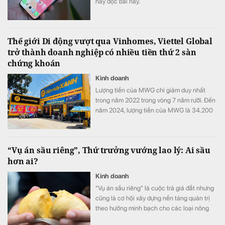
hãy đọc bài này.
Thế giới Di động vượt qua Vinhomes, Viettel Global
trở thành doanh nghiệp có nhiều tiền thứ 2 sàn
chứng khoán
Kinh doanh
Lượng tiền của MWG chỉ giảm duy nhất
trong năm 2022 trong vòng 7 năm rưỡi. Đến
năm 2024, lượng tiền của MWG là 34.200
tỷ đồng, gấp 9 lần so với cuối năm 2018.
“Vụ án sầu riêng”, Thứ trưởng vướng lao lý: Ai sầu
hơn ai?
Kinh doanh
“Vụ án sầu riêng” là cuộc trả giá đắt nhưng
cũng là cơ hội xây dựng nền tảng quản trị
theo hướng minh bạch cho các loại nông
sản xuất khẩu.