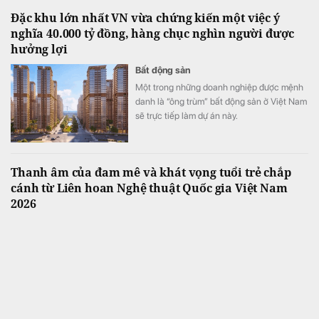
Đặc khu lớn nhất VN vừa chứng kiến một việc ý
nghĩa 40.000 tỷ đồng, hàng chục nghìn người được
hưởng lợi
Bất động sản
Một trong những doanh nghiệp được mệnh
danh là “ông trùm” bất động sản ở Việt Nam
sẽ trực tiếp làm dự án này.
Thanh âm của đam mê và khát vọng tuổi trẻ chắp
cánh từ Liên hoan Nghệ thuật Quốc gia Việt Nam
2026
Tiêu điểm
Nối tiếp thành công của mùa giải đầu tiên,
Liên hoan Nghệ thuật Quốc gia Việt Nam –
Vietnam National Art Festival (VNAF) 2026
tiếp tục khẳng định sức hút khi quy tụ hàng
trăm tài năng trẻ đến từ nhiều tỉnh, thành
trên cả nước.