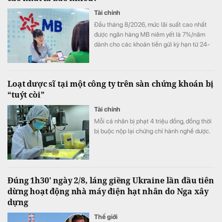
Tài chính
Đầu tháng 8/2026, mức lãi suất cao nhất
được ngân hàng MB niêm yết là 7%/năm
dành cho các khoản tiền gửi kỳ hạn từ 24-
60 tháng, trong khi gửi tiết kiệm online vẫn
có lợi thế hơn gửi tại quầy ở nhiều kỳ hạn.
Loạt dược sĩ tại một công ty trên sàn chứng khoán bị
“tuýt còi”
Tài chính
Mỗi cá nhân bị phạt 4 triệu đồng, đồng thời
bị buộc nộp lại chứng chỉ hành nghề dược.
Đúng 1h30' ngày 2/8, láng giềng Ukraine lần đầu tiên
dừng hoạt động nhà máy điện hạt nhân do Nga xây
dựng
Thế giới