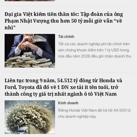
Đại gia Việt kiếm tiền thần tốc: Tập đoàn của ông
Phạm Nhật Vượng thu hơn 50 tỷ mỗi giờ vẫn “về
nhì”
Tài chính
Tất cả các doanh nghiệp phi tài chính trên
sàn chứng khoán kiếm trên 1 tỷ USD trong
nửa đầu năm 2026 đều ghi nhận doanh thu
tăng trưởng cao so với cùng kỳ năm ngoái.
Liên tục trong 9 năm, 54.512 tỷ đồng từ Honda và
Ford, Toyota đã đổ về 1 DN xe tải ít tên tuổi, trở
thành công ty giá trị nhất ngành ô tô Việt Nam
Kinh doanh
Riêng Honda Việt Nam đã trả tới 44.500 tỷ
cho doanh nghiệp này.