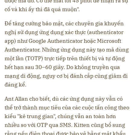
được mã đó. Có thể mất tới 45 phút để nhận ra sự
cố và khi ấy thì đã quá muộn".
Để tăng cường bảo mật, các chuyên gia khuyến
nghị sử dụng ứng dụng xác thực (authenticator
app) như Google Authenticator hoặc Microsoft
Authenticator. Những ứng dụng này tạo mã dùng
một lần (TOTP) trực tiếp trên thiết bị và tự động
hết hạn sau 30–60 giây. Do không truyền qua
mạng di động, nguy cơ bị đánh cắp cũng giảm đi
đáng kể.
Ant Allan cho biết, dù các ứng dụng này vẫn có
thể trở thành mục tiêu của các cuộc tấn công theo
kiểu "kẻ trung gian", chúng vẫn an toàn hơn
nhiều so với OTP qua SMS. Kitten cũng bổ sung
rằng nếu điện thoại được bảo vệ bằng mật khẩu