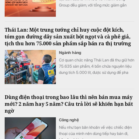
Group đều giảm, với tổng mức giảm gần
6.570 tỷ đồng. Bù lại, các DN nội địa khác
gồm VinFast, TASCO, VIMID, Kim Long
Motors và TMT Motor đều tăng.
Thái Lan: Một trung tướng chỉ huy cuộc đột kích,
tóm gọn đường dây sản xuất bột ngọt và cà phê giả,
tịch thu hơn 75.000 sản phẩm sắp bán ra thị trường
Ngành hàng
Cơ quan chức năng Thái Lan đã thu giữ hơn
75.635 sản phẩm, 4 bồn chứa nguyên liệu
dung tích 5.000 lít, được sử dụng để pha
trộn và chế biến hàng giả.
Dùng điện thoại trong bao lâu thì nên bán mua máy
mới? 2 năm hay 5 năm? Câu trả lời sẽ khiến bạn bất
ngờ
Công nghệ
Nếu như bạn băn khoăn về việc chiếc điện
thoại của mình nên dùng tiếp hay bán đi,