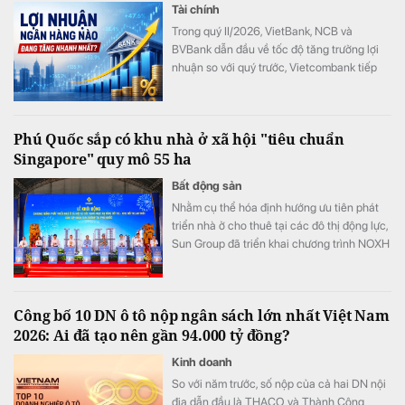
Tài chính
Trong quý II/2026, VietBank, NCB và
BVBank dẫn đầu về tốc độ tăng trưởng lợi
nhuận so với quý trước, Vietcombank tiếp
tục tạo khoảng cách với phần còn lại của
hệ thống khi đạt mức lãi cao nhất lịch sử
ngành ngân hàng.
Phú Quốc sắp có khu nhà ở xã hội "tiêu chuẩn
Singapore" quy mô 55 ha
Bất động sản
Nhằm cụ thể hóa định hướng ưu tiên phát
triển nhà ở cho thuê tại các đô thị động lực,
Sun Group đã triển khai chương trình NOXH
tại cửa ngõ phía Nam Phú Quốc. Được quy
hoạch theo mô hình ô phố Singapore với
mật độ xây dựng chỉ 28%, dự án kiến tạo
Công bố 10 DN ô tô nộp ngân sách lớn nhất Việt Nam
môi trường sống xanh, kết nối đồng bộ tiện
2026: Ai đã tạo nên gần 94.000 tỷ đồng?
ích trường học, y tế, thương mại cho người
dân.
Kinh doanh
So với năm trước, số nộp của cả hai DN nội
địa dẫn đầu là THACO và Thành Công