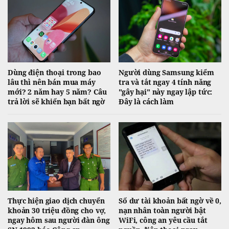
Dùng điện thoại trong bao
Người dùng Samsung kiểm
lâu thì nên bán mua máy
tra và tắt ngay 4 tính năng
mới? 2 năm hay 5 năm? Câu
"gây hại" này ngay lập tức:
trả lời sẽ khiến bạn bất ngờ
Đây là cách làm
Thực hiện giao dịch chuyển
Số dư tài khoản bất ngờ về 0,
khoản 30 triệu đồng cho vợ,
nạn nhân toàn người bật
ngay hôm sau người đàn ông
WiFi, công an yêu cầu tắt