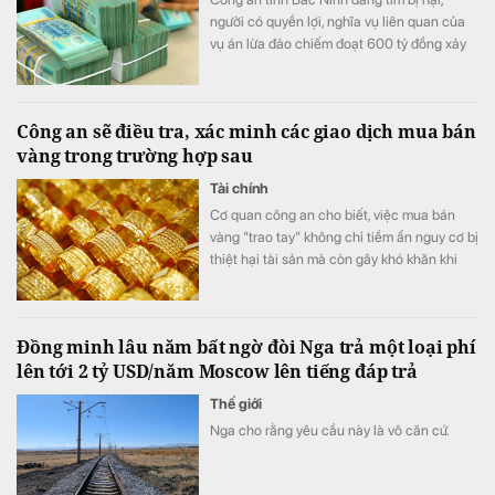
người có quyền lợi, nghĩa vụ liên quan của
vụ án lừa đảo chiếm đoạt 600 tỷ đồng xảy
ra trên địa bản tỉnh.
Công an sẽ điều tra, xác minh các giao dịch mua bán
vàng trong trường hợp sau
Tài chính
Cơ quan công an cho biết, việc mua bán
vàng "trao tay" không chỉ tiềm ẩn nguy cơ bị
thiệt hại tài sản mà còn gây khó khăn khi
phát sinh tranh chấp do thiếu hóa đơn,
chứng từ và căn cứ chứng minh giao dịch.
Đồng minh lâu năm bất ngờ đòi Nga trả một loại phí
lên tới 2 tỷ USD/năm Moscow lên tiếng đáp trả
Thế giới
Nga cho rằng yêu cầu này là vô căn cứ.