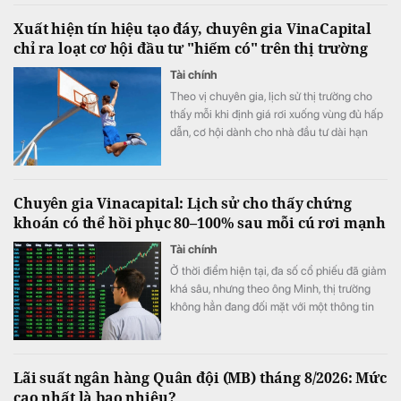
Xuất hiện tín hiệu tạo đáy, chuyên gia VinaCapital
chỉ ra loạt cơ hội đầu tư "hiếm có" trên thị trường
Tài chính
Theo vị chuyên gia, lịch sử thị trường cho
thấy mỗi khi định giá rơi xuống vùng đủ hấp
dẫn, cơ hội dành cho nhà đầu tư dài hạn
thường xuất hiện.
Chuyên gia Vinacapital: Lịch sử cho thấy chứng
khoán có thể hồi phục 80–100% sau mỗi cú rơi mạnh
Tài chính
Ở thời điểm hiện tại, đa số cổ phiếu đã giảm
khá sâu, nhưng theo ông Minh, thị trường
không hẳn đang đối mặt với một thông tin
xấu cụ thể.
Lãi suất ngân hàng Quân đội (MB) tháng 8/2026: Mức
cao nhất là bao nhiêu?