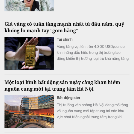
Giá vàng có tuần tăng mạnh nhất từ đầu năm, quỹ
khổng lồ mạnh tay "gom hàng"
Tài chính
Vàng tăng vọt lên trên 4.300 USD/ounce
khi những dấu hiệu trong thị trường lao
động khiến thị trường loại trừ khả năng tăng
lãi suất từ ​​Cục Dự trữ Liên bang (Fed).
Một loại hình bất động sản ngày càng khan hiếm
nguồn cung mới tại trung tâm Hà Nội
Bất động sản
Thị trường văn phòng Hà Nội đang mở rộng
với nguồn cung mới tập trung tại các khu
vực phát triển ngoài trung tâm, trong khi
nguồn cung văn phòng hạng A tại khu vực
trung tâm ngày càng hạn chế.