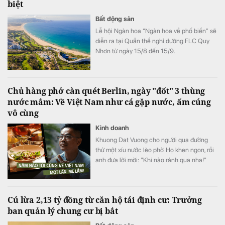
biệt
Bất động sản
Lễ hội Ngàn hoa “Ngàn hoa về phố biển” sẽ
diễn ra tại Quần thể nghỉ dưỡng FLC Quy
Nhơn từ ngày 15/8 đến 15/9.
Chủ hàng phở càn quét Berlin, ngày "đốt" 3 thùng
nước mắm: Về Việt Nam như cá gặp nước, ấm cúng
vô cùng
Kinh doanh
Khuong Dat Vuong cho người qua đường
thử một xíu nước lèo phở. Họ khen ngon, rồi
anh đưa lời mời: "Khi nào rảnh qua nha!"
Cú lừa 2,13 tỷ đồng từ căn hộ tái định cư: Trưởng
ban quản lý chung cư bị bắt