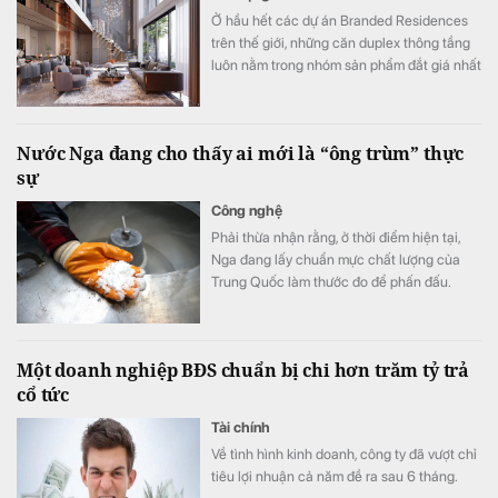
Ở hầu hết các dự án Branded Residences
trên thế giới, những căn duplex thông tầng
luôn nằm trong nhóm sản phẩm đắt giá nhất
nhờ đưa trọn trải nghiệm của dinh thự mặt
đất lên giữa tầng không với cấu trúc 2 tầng
độc lập, tầm nhìn panorama khoáng đạt và
Nước Nga đang cho thấy ai mới là “ông trùm” thực
không gian ngoài trời riêng tư tuyệt đối.
sự
Công nghệ
Phải thừa nhận rằng, ở thời điểm hiện tại,
Nga đang lấy chuẩn mực chất lượng của
Trung Quốc làm thước đo để phấn đấu.
Một doanh nghiệp BĐS chuẩn bị chi hơn trăm tỷ trả
cổ tức
Tài chính
Về tình hình kinh doanh, công ty đã vượt chỉ
tiêu lợi nhuận cả năm đề ra sau 6 tháng.