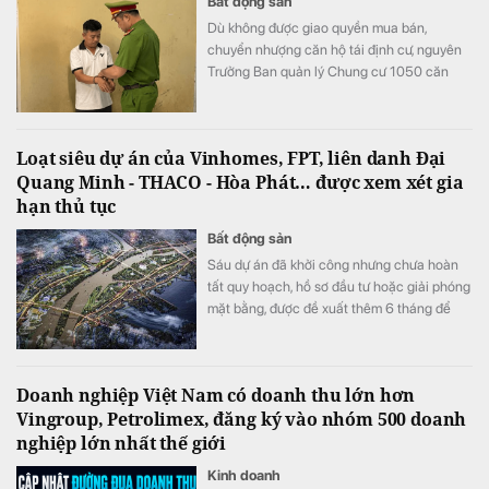
Bất động sản
Dù không được giao quyền mua bán,
chuyển nhượng căn hộ tái định cư, nguyên
Trưởng Ban quản lý Chung cư 1050 căn
vẫn đứng ra ký giấy tờ, nhận tiền và bàn giao
căn hộ cho người mua, tạo niềm tin rằng
giao dịch hợp pháp.
Loạt siêu dự án của Vinhomes, FPT, liên danh Đại
Quang Minh - THACO - Hòa Phát… được xem xét gia
hạn thủ tục
Bất động sản
Sáu dự án đã khởi công nhưng chưa hoàn
tất quy hoạch, hồ sơ đầu tư hoặc giải phóng
mặt bằng, được đề xuất thêm 6 tháng để
đáp ứng đủ điều kiện.
Doanh nghiệp Việt Nam có doanh thu lớn hơn
Vingroup, Petrolimex, đăng ký vào nhóm 500 doanh
nghiệp lớn nhất thế giới
Kinh doanh