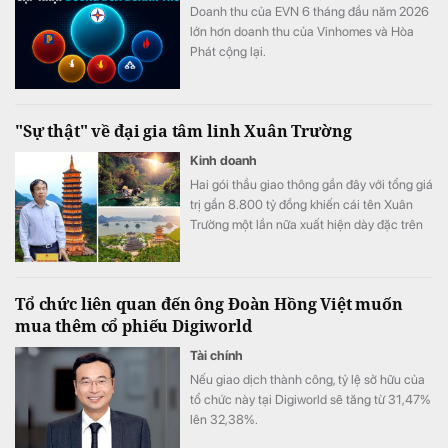
Doanh thu của EVN 6 tháng đầu năm 2026
lớn hơn doanh thu của Vinhomes và Hòa
Phát cộng lại.
"Sự thật" về đại gia tâm linh Xuân Trường
Kinh doanh
Hai gói thầu giao thông gần đây với tổng giá
trị gần 8.800 tỷ đồng khiến cái tên Xuân
Trường một lần nữa xuất hiện dày đặc trên
các công trường. Nhưng nếu chỉ nhìn vào
những hợp đồng mới này, người ta dễ bỏ qua
một Xuân Trường khác đã tồn tại từ lâu phía
Tổ chức liên quan đến ông Đoàn Hồng Việt muốn
sau Bái Đính, Tam Chúc: một nhà thầu từng
mua thêm cổ phiếu Digiworld
thi công quốc lộ, cao tốc từ hơn một thập kỷ
trước.
Tài chính
Nếu giao dịch thành công, tỷ lệ sở hữu của
tổ chức này tại Digiworld sẽ tăng từ 31,47%
lên 32,38%.