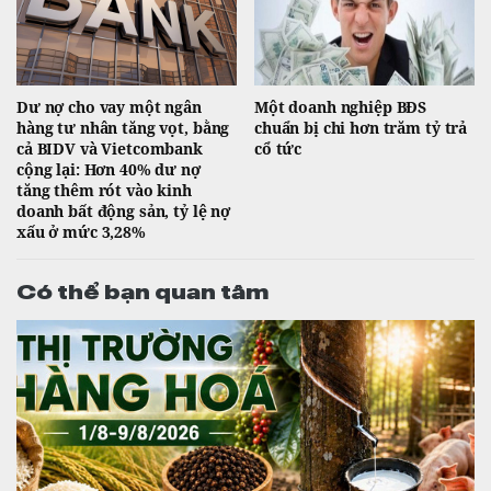
Dư nợ cho vay một ngân
Một doanh nghiệp BĐS
hàng tư nhân tăng vọt, bằng
chuẩn bị chi hơn trăm tỷ trả
cả BIDV và Vietcombank
cổ tức
cộng lại: Hơn 40% dư nợ
tăng thêm rót vào kinh
doanh bất động sản, tỷ lệ nợ
xấu ở mức 3,28%
Có thể bạn quan tâm