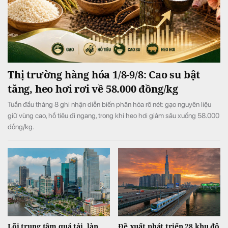
Thị trường hàng hóa 1/8-9/8: Cao su bật
tăng, heo hơi rơi về 58.000 đồng/kg
Tuần đầu tháng 8 ghi nhận diễn biến phân hóa rõ nét: gạo nguyên liệu
giữ vùng cao, hồ tiêu đi ngang, trong khi heo hơi giảm sâu xuống 58.000
đồng/kg.
Lõi trung tâm quá tải, làn
Đề xuất phát triển 28 khu đô