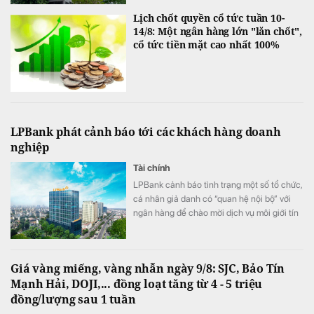
Lịch chốt quyền cổ tức tuần 10-
14/8: Một ngân hàng lớn "lăn chốt",
cổ tức tiền mặt cao nhất 100%
LPBank phát cảnh báo tới các khách hàng doanh
nghiệp
Tài chính
LPBank cảnh báo tình trạng một số tổ chức,
cá nhân giả danh có “quan hệ nội bộ” với
ngân hàng để chào mời dịch vụ môi giới tín
dụng, cam kết “bao trọn gói”, “đảm bảo
100% được phê duyệt”, thậm chí yêu cầu
doanh nghiệp trả phí trước hoặc cung cấp
Giá vàng miếng, vàng nhẫn ngày 9/8: SJC, Bảo Tín
thông tin đăng nhập, mã OTP và chữ ký số.
Mạnh Hải, DOJI,... đồng loạt tăng từ 4 - 5 triệu
đồng/lượng sau 1 tuần