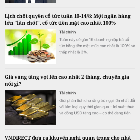
Lịch chốt quyền cổ tức tuần 10-14/8: Một ngân hàng
lớn "lăn chốt", cổ tức tiền mặt cao nhất 100%
Tài chính
Tuần này có gần 16 doanh nghiệp trả cổ
tức bằng tiền mặt, mức cao nhất là 100% và
thấp nhất là 3%.
Giá vàng tăng vọt lên cao nhất 2 tháng, chuyên gia
nói gì?
Tài chính
Giới phân tích cho rằng trở ngại lớn nhất đối
với kim loại quý thời gian qua – lợi suất thực
và đồng USD tăng cao – có thể đang tiến
gần giới hạn.
VNDIRECT đưa ra khuyến nghị quan trọng cho nhà