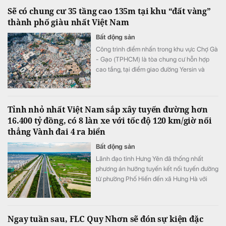
Sẽ có chung cư 35 tầng cao 135m tại khu “đất vàng”
thành phố giàu nhất Việt Nam
Bất động sản
Công trình điểm nhấn trong khu vực Chợ Gà
- Gạo (TPHCM) là tòa chung cư hỗn hợp
cao tầng, tại điểm giao đường Yersin và
đường Võ Văn Kiệt. Tòa nhà 35 tầng cao
135 m, gồm khối đế cao 5 tầng và khối tháp
30 tầng.
Tỉnh nhỏ nhất Việt Nam sắp xây tuyến đường hơn
16.400 tỷ đồng, có 8 làn xe với tốc độ 120 km/giờ nối
thẳng Vành đai 4 ra biển
Bất động sản
Lãnh đạo tỉnh Hưng Yên đã thống nhất
phương án hướng tuyến kết nối tuyến đường
từ phường Phố Hiến đến xã Hưng Hà với
CT.16.
Ngay tuần sau, FLC Quy Nhơn sẽ đón sự kiện đặc