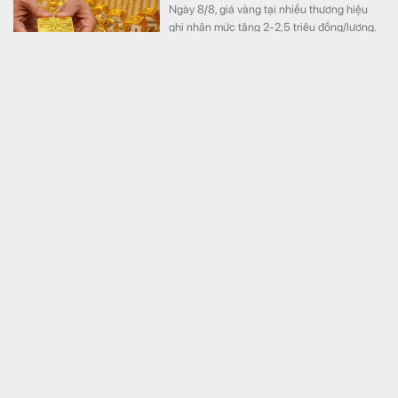
Ngày 8/8, giá vàng tại nhiều thương hiệu
ghi nhận mức tăng 2-2,5 triệu đồng/lượng.
Thanh tra Chính phủ chuyển Bộ Công an thông tin 7
cá nhân bán vàng không rõ nguồn gốc, giao dịch
hơn 2.000 tỷ đồng, 6 doanh nghiệp kê khai sai thuế
Kinh doanh
Thanh tra Chính phủ vừa chuyển Bộ Công
an thông tin có dấu hiệu vi phạm pháp luật
liên quan hoạt động kinh doanh vàng, trong
đó có 7 cá nhân bán vàng nguyên liệu
không rõ nguồn gốc, xuất xứ với tổng giá trị
giao dịch khoảng 2.084 tỷ đồng.
Cấm hành vi đứng tên hộ để góp vốn vào doanh
nghiệp
Kinh doanh
Chính phủ vừa ban hành Nghị định
296/2026/NĐ-CP sửa đổi, bổ sung một số