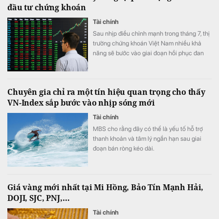
đầu tư chứng khoán
Tài chính
Sau nhịp điều chỉnh mạnh trong tháng 7, thị
trường chứng khoán Việt Nam nhiều khả
năng sẽ bước vào giai đoạn hồi phục đan
xen các phiên rung lắc khi dòng tiền chưa
thực sự cải thiện và tâm lý nhà đầu tư vẫn
thận trọng trước nhiều yếu tố bất định từ
Chuyên gia chỉ ra một tín hiệu quan trọng cho thấy
bên ngoài.
VN-Index sắp bước vào nhịp sóng mới
Tài chính
MBS cho rằng đây có thể là yếu tố hỗ trợ
thanh khoản và tâm lý ngắn hạn sau giai
đoạn bán ròng kéo dài.
Giá vàng mới nhất tại Mi Hồng, Bảo Tín Mạnh Hải,
DOJI, SJC, PNJ,…
Tài chính