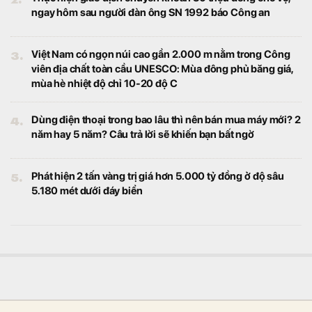
Kinh doanh
Xét theo nhóm ngành, ngân hàng là lĩnh vực
có nhiều đại diện tăng nhân sự nhất với 4
đại diện gồm VPBank (VPB), HDBank (HDB),
Techcombank (TCB) và KienlongBank
(KLB).
Hoạt hình Việt Wolfoo thua kiện Peppa Pig: Công ty
đứng sau quy mô ra sao?
Kinh doanh
Doanh nghiệp đứng sau Wolfoo được thành
lập từ năm 2014, hiện sở hữu hàng trăm
kênh nội dung, kho hơn 50.000 sản phẩm
và hệ sinh thái trải từ hoạt hình, game đến
cấp quyền thương mại.
Muốn được Mỹ dỡ bỏ lệnh trừng phạt, một quốc gia
'nghiện' dầu Nga hứa giảm nhập khẩu năng lượng
từ Moscow
Thế giới
Nga hiện là nhà cung cấp dầu lớn nhất cho