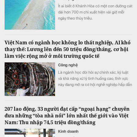
Ít ai biết ở Khánh Hòa có một con đường cát
dài hơn 700 m chỉ xuất hiện vài giờ mỗi
ngày theo thủy triều.
Việt Nam có ngành học không lo thất nghiệp, AI khó
thay thế: Lương lên đến 50 triệu đồng/tháng, cơ hội
làm việc rộng mở ở môi trường quốc tế
Công nghệ
Là ngành học đòi hỏi sự chính xác, kỷ luật
và khả năng xử lý tình huống cao, lĩnh vực
này đang mở ra cơ hội nghề nghiệp hấp dẫn
trong bối cảnh nhiều doanh nghiệp thiếu
hụt nhân lực kỹ thuật chất lượng cao.
207 lao động, 33 người đạt cấp “ngoại hạng” chuyên
đưa những “tòa nhà nổi” lớn nhất thế giới vào Việt
Nam: Thu nhập 74,5 triệu đồng/tháng
Kinh doanh