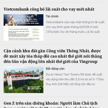
Vietcombank công bố lãi suất cho vay mới nhất
Tài chính
Vietcombank vừa cập nhật thông tin lãi suất
cho vay bình quân tháng 6/2026 ở mức
7,5%/năm. So với tháng trước, cả lãi suất
cho vay bình quân và các chỉ tiêu chênh
lệch lãi suất đều tăng.
Cận cảnh khu đất gần Công viên Thống Nhất, được
đề xuất xây tòa tháp đôi cao nhất thế giới nối thẳng
đến Sân vận động lớn nhất thế giới của Vingroup
Bất động sản
Dự án Hanoi Twin Towers 99 được đề xuất
xây dựng trên khu đất 3,5 ha tại số 5-7 Đào
Duy Anh (Hà Nội) với tổng vốn đầu tư
khoảng 3-3,5 tỷ USD. Nếu được chấp
thuận, công trình cao 568 m sẽ trở thành
tòa tháp đôi cao nhất thế giới theo phương
Gen Z trên sàn chứng khoán: Người làm Chủ tịch
án đề xuất.