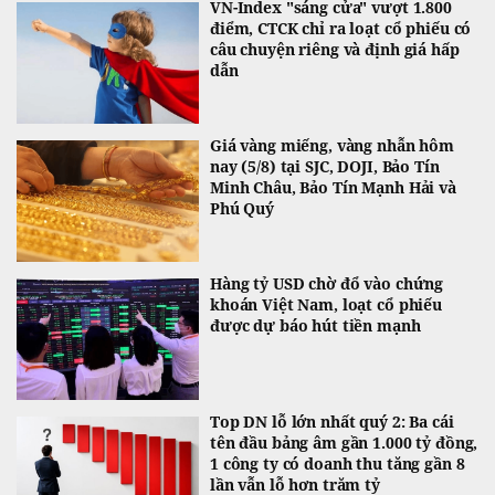
VN-Index "sáng cửa" vượt 1.800
điểm, CTCK chỉ ra loạt cổ phiếu có
câu chuyện riêng và định giá hấp
dẫn
Giá vàng miếng, vàng nhẫn hôm
nay (5/8) tại SJC, DOJI, Bảo Tín
Minh Châu, Bảo Tín Mạnh Hải và
Phú Quý
Hàng tỷ USD chờ đổ vào chứng
khoán Việt Nam, loạt cổ phiếu
được dự báo hút tiền mạnh
Top DN lỗ lớn nhất quý 2: Ba cái
tên đầu bảng âm gần 1.000 tỷ đồng,
1 công ty có doanh thu tăng gần 8
lần vẫn lỗ hơn trăm tỷ