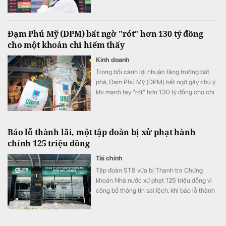
với các CTCK.
Đạm Phú Mỹ (DPM) bất ngờ "rót" hơn 130 tỷ đồng
cho một khoản chi hiếm thấy
Kinh doanh
Trong bối cảnh lợi nhuận tăng trưởng bứt
phá, Đạm Phú Mỹ (DPM) bất ngờ gây chú ý
khi mạnh tay "rót" hơn 130 tỷ đồng cho chi
phí nghiên cứu phát triển trong quý II/2026.
Đây là mức chi cao kỷ lục, gấp gần 159 lần
so với cùng kỳ năm trước và là nguyên nhân
Báo lỗ thành lãi, một tập đoàn bị xử phạt hành
chính khiến chi phí quản lý doanh nghiệp
chính 125 triệu đồng
tăng vọt.
Tài chính
Tập đoàn ST8 vừa bị Thanh tra Chứng
khoán Nhà nước xử phạt 125 triệu đồng vì
công bố thông tin sai lệch, khi báo lỗ thành
lãi.