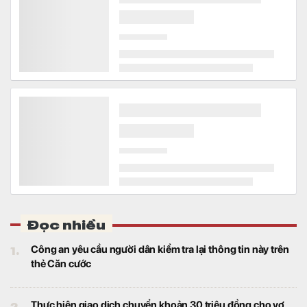
Tài chính
Bên cạnh chính sách cổ tức hấp dẫn, công
ty này còn nằm trong nhóm doanh nghiệp
có tỷ suất lợi nhuận trên mỗi cổ phiếu (EPS)
cao.
Hỗ trợ thanh khoản hệ thống ngân hàng, Bộ Tài
chính muốn sửa quy định liên quan đến hàng trăm
nghìn tỷ, dự kiến áp dụng từ 1/1/2027
Tài chính
Theo Bộ Tài chính, hiện nay, dư nợ tiền gửi
có kỳ hạn của Kho bạc Nhà nước tại hệ
thống ngân hàng đạt khoảng 740.000 tỷ
đồng
Khi các 'ông lớn' bắt đầu tuyển dụng trở lại: Thế
Giới Di Động, Vinhomes dẫn đầu nhóm 13 DN tuyển
thêm 11.500 lao động, 4 ngân hàng tăng 2.500 người