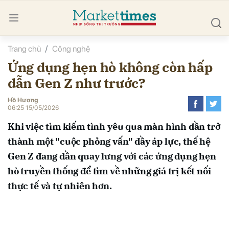
Trang chủ
Công nghệ
bình luận
Ứng dụng hẹn hò không còn hấp
dẫn Gen Z như trước?
Hồ Hương
06:25 15/05/2026
Khi việc tìm kiếm tình yêu qua màn hình dần trở
thành một "cuộc phỏng vấn" đầy áp lực, thế hệ
Hủy
G
Gen Z đang dần quay lưng với các ứng dụng hẹn
hò truyền thống để tìm về những giá trị kết nối
thực tế và tự nhiên hơn.