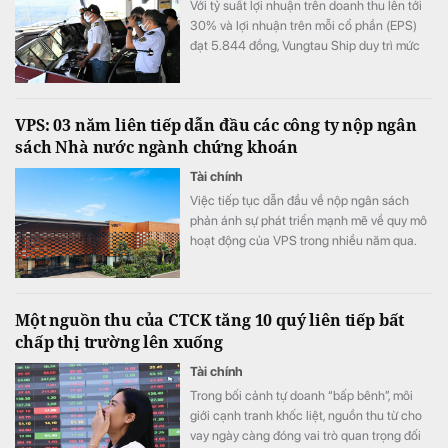
Với tỷ suất lợi nhuận trên doanh thu lên tới
30% và lợi nhuận trên mỗi cổ phần (EPS)
đạt 5.844 đồng, Vungtau Ship duy trì mức
trả cổ tức trên 30%/năm
VPS: 03 năm liên tiếp dẫn đầu các công ty nộp ngân
sách Nhà nước ngành chứng khoán
Tài chính
Việc tiếp tục dẫn đầu về nộp ngân sách
phản ánh sự phát triển mạnh mẽ về quy mô
hoạt động của VPS trong nhiều năm qua.
Một nguồn thu của CTCK tăng 10 quý liên tiếp bất
chấp thị trường lên xuống
Tài chính
Trong bối cảnh tự doanh “bấp bênh”, môi
giới cạnh tranh khốc liệt, nguồn thu từ cho
vay ngày càng đóng vai trò quan trọng đối