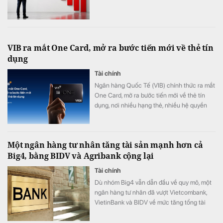
VIB ra mắt One Card, mở ra bước tiến mới về thẻ tín
dụng
Tài chính
Ngân hàng Quốc Tế (VIB) chính thức ra mắt
One Card, mở ra bước tiến mới về thẻ tín
dụng, nơi nhiều hạng thẻ, nhiều hệ quyền
lợi, nhiều nhóm đặc quyền và khả năng phát
triển cùng khách hàng được tích hợp trên
một chiếc thẻ duy nhất.
Một ngân hàng tư nhân tăng tài sản mạnh hơn cả
Big4, bằng BIDV và Agribank cộng lại
Tài chính
Dù nhóm Big4 vẫn dẫn đầu về quy mô, một
ngân hàng tư nhân đã vượt Vietcombank,
VietinBank và BIDV về mức tăng tổng tài
sản, bổ sung thêm hơn 242.000 tỷ đồng chỉ
sau 6 tháng.