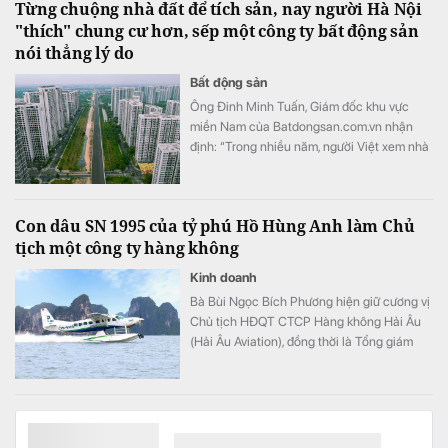
Từng chuộng nhà đất để tích sản, nay người Hà Nội
"thích" chung cư hơn, sếp một công ty bất động sản
nói thẳng lý do
Bất động sản
Ông Đinh Minh Tuấn, Giám đốc khu vực
miền Nam của Batdongsan.com.vn nhận
định: “Trong nhiều năm, người Việt xem nhà
đất là đích đến cuối cùng của quá trình tích
lũy. Tuy nhiên, dữ liệu năm 2026 cho thấy
chung cư đang dần trở thành lựa chọn ưu
Con dâu SN 1995 của tỷ phú Hồ Hùng Anh làm Chủ
tiên".
tịch một công ty hàng không
Kinh doanh
Bà Bùi Ngọc Bích Phương hiện giữ cương vị
Chủ tịch HĐQT CTCP Hàng không Hải Âu
(Hải Âu Aviation), đồng thời là Tổng giám
đốc Công ty TNHH MTV Masterise Retail
Hà Nội.
Một doanh nghiệp chuẩn bị trả cổ tức 80% bằng tiền
mặt, quá khứ từng "bạo chi" gần 350%