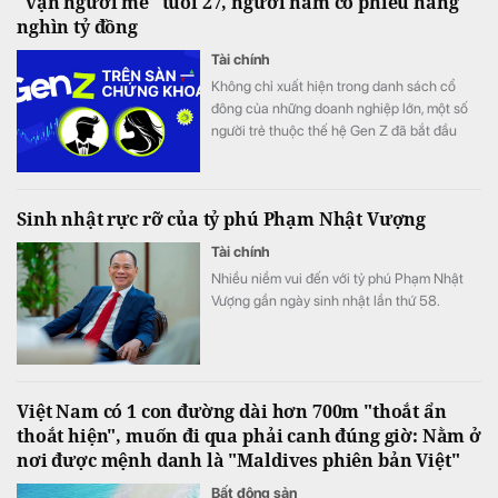
"vạn người mê" tuổi 27, người nắm cổ phiếu hàng
nghìn tỷ đồng
Tài chính
Không chỉ xuất hiện trong danh sách cổ
đông của những doanh nghiệp lớn, một số
người trẻ thuộc thế hệ Gen Z đã bắt đầu
bước vào Hội đồng quản trị, đảm nhiệm vị trí
điều hành.
Sinh nhật rực rỡ của tỷ phú Phạm Nhật Vượng
Tài chính
Nhiều niềm vui đến với tỷ phú Phạm Nhật
Vượng gần ngày sinh nhật lần thứ 58.
Việt Nam có 1 con đường dài hơn 700m "thoắt ẩn
thoắt hiện", muốn đi qua phải canh đúng giờ: Nằm ở
nơi được mệnh danh là "Maldives phiên bản Việt"
Bất động sản