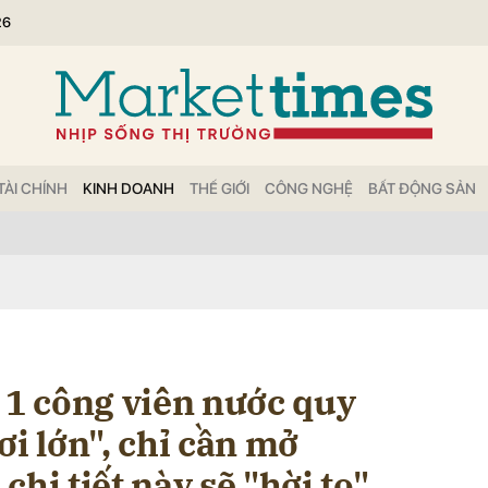
26
bình luận
TÀI CHÍNH
KINH DOANH
THẾ GIỚI
CÔNG NGHỆ
BẤT ĐỘNG SẢN
Hủy
G
 1 công viên nước quy
ơi lớn", chỉ cần mở
hi tiết này sẽ "hời to"