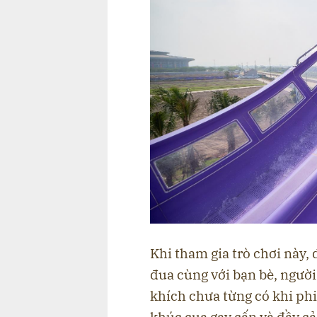
Khi tham gia trò chơi này,
đua cùng với bạn bè, ngườ
khích chưa từng có khi ph
khúc cua gay cấn và đầy c