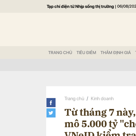
Tạp chí điện tử Nhịp sống thị trường
|
06/08/20
Gửi 
TRANG CHỦ
TIÊU ĐIỂM
THẨM ĐỊNH GIÁ
Trang chủ
Kinh doanh
Từ tháng 7 này,
mô 5.000 tỷ "ch
VNeID kiểm tra c