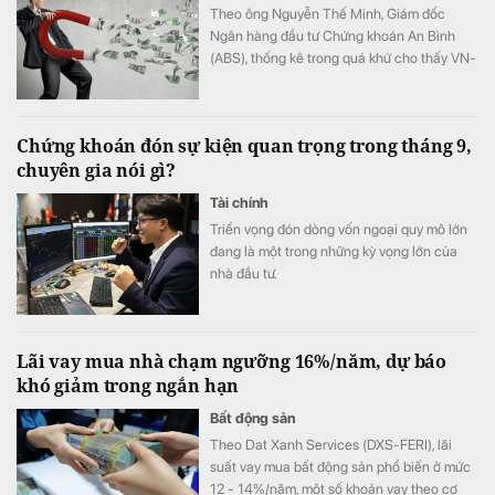
Theo ông Nguyễn Thế Minh, Giám đốc
Ngân hàng đầu tư Chứng khoán An Bình
(ABS), thống kê trong quá khứ cho thấy VN-
Index có xác suất tăng cao trong tháng 8,
với mức tăng trung bình trên 2%.
Chứng khoán đón sự kiện quan trọng trong tháng 9,
chuyên gia nói gì?
Tài chính
Triển vọng đón dòng vốn ngoại quy mô lớn
đang là một trong những kỳ vọng lớn của
nhà đầu tư.
Lãi vay mua nhà chạm ngưỡng 16%/năm, dự báo
khó giảm trong ngắn hạn
Bất động sản
Theo Dat Xanh Services (DXS-FERI), lãi
suất vay mua bất động sản phổ biến ở mức
12 - 14%/năm, một số khoản vay theo cơ