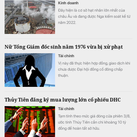
Kinh doanh
Đây hiện là cơ sở hạt nhân lớn nhất của
châu Âu và đang được Nga kiểm soát kể từ
năm 2022.
Nữ Tổng Giám đốc sinh năm 1976 vừa bị xử phạt
Tài chính
Vị này đã thực hiện hợp đồng, giao dịch khi
chưa được Đại hội đồng cổ đông chấp
thuận.
Thủy Tiên đăng ký mua lượng lớn cổ phiếu DHC
Tài chính
Tạm tính theo mức giá đóng cửa phiên 3/8,
ước tính Thủy Tiên cần chi khoảng 10 tỷ
đồng để hoàn tất sở hữu.