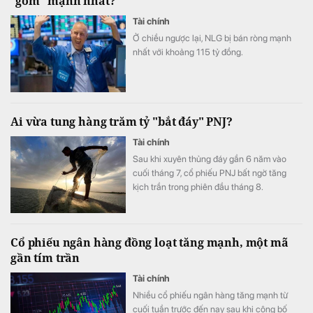
"gom" mạnh nhất?
Tài chính
Ở chiều ngược lại, NLG bị bán ròng mạnh
nhất với khoảng 115 tỷ đồng.
Ai vừa tung hàng trăm tỷ "bắt đáy" PNJ?
Tài chính
Sau khi xuyên thủng đáy gần 6 năm vào
cuối tháng 7, cổ phiếu PNJ bất ngờ tăng
kịch trần trong phiên đầu tháng 8.
Cổ phiếu ngân hàng đồng loạt tăng mạnh, một mã
gần tím trần
Tài chính
Nhiều cổ phiếu ngân hàng tăng mạnh từ
cuối tuần trước đến nay sau khi công bố