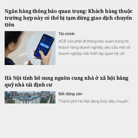
mới và quay trở lại thị trường, tăng 7,5% so
Ngân hàng thông báo quan trọng: Khách hàng thuộc
với cùng kỳ năm trước.
trường hợp này có thể bị tạm dừng giao dịch chuyển
tiền
Tài chính
ACB vừa phát đi thông báo quan trọng tới
khách hàng doanh nghiệp, yêu cầu một số
doanh nghiệp mới thiết lập quan hệ với
ngân hàng phải hoàn tất xác thực sinh trắc
học để tránh gián đoạn các giao dịch
chuyển tiền.
Hà Nội tính bổ sung nguồn cung nhà ở xã hội bằng
quỹ nhà tái định cư
Bất động sản
Thành phố Hà Nội đang thúc đẩy chuyển
đổi quỹ nhà tái định cư chưa khai thác hiệu
quả sang nhà ở xã hội, đưa tài sản công trở
lại sử dụng, bổ sung nguồn cung cho thị
trường.
NNIO – Thương hiệu điện gia dụng đến từ Singapore