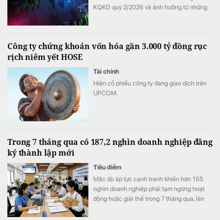
KQKD quý 2/2026 và ảnh hưởng từ những
thay đổi mới nhất trong cách tính LDR.
Công ty chứng khoán vốn hóa gần 3.000 tỷ đồng rục
rịch niêm yết HOSE
Tài chính
Hiện cổ phiếu công ty đang giao dịch trên
UPCOM.
Trong 7 tháng qua có 187,2 nghìn doanh nghiệp đăng
ký thành lập mới
Tiêu điểm
Mặc dù áp lực cạnh tranh khiến hơn 155
nghìn doanh nghiệp phải tạm ngừng hoạt
động hoặc giải thể trong 7 tháng qua, làn
sóng kinh doanh mới vẫn duy trì nhịp độ tích
cực với 187,2 nghìn doanh nghiệp thành lập