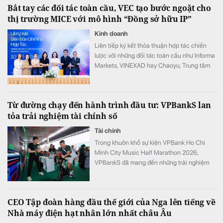
Bắt tay các đối tác toàn cầu, VEC tạo bước ngoặt cho
thị trường MICE với mô hình “Đồng sở hữu IP”
Kinh doanh
Liên tiếp ký kết thỏa thuận hợp tác chiến
lược với những đối tác toàn cầu như Informa
Markets, VINEXAD hay Chaoyu, Trung tâm
Triển lãm Việt Nam (VEC) vừa tạo ra bước
ngoặt cho thị trường MICE (hội nghị, triển
lãm, sự kiện).
Từ đường chạy đến hành trình đầu tư: VPBankS lan
tỏa trải nghiệm tài chính số
Tài chính
Trong khuôn khổ sự kiện VPBank Ho Chi
Minh City Music Half Marathon 2026,
VPBankS đã mang đến những trải nghiệm
đầu tư gần gũi thông qua chuỗi hoạt động
giải trí hấp dẫn và cơ hội khám phá nền
tảng dịch vụ đầu tư số hiện đại – NEO
CEO Tập đoàn hàng đầu thế giới của Nga lên tiếng về
Invest.
Nhà máy điện hạt nhân lớn nhất châu Âu