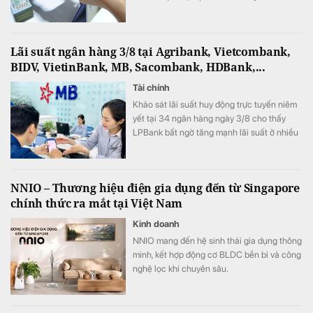
chế thả nổi đã lên tới 15 - 16%/năm.
Lãi suất ngân hàng 3/8 tại Agribank, Vietcombank,
BIDV, VietinBank, MB, Sacombank, HDBank,...
Tài chính
Khảo sát lãi suất huy động trực tuyến niêm
yết tại 34 ngân hàng ngày 3/8 cho thấy
LPBank bất ngờ tăng mạnh lãi suất ở nhiều
kỳ hạn, ACB vẫn giữ vị trí dẫn đầu thị trường
với lãi suất 7,8%/năm.
NNIO – Thương hiệu điện gia dụng đến từ Singapore
chính thức ra mắt tại Việt Nam
Kinh doanh
NNIO mang đến hệ sinh thái gia dụng thông
minh, kết hợp động cơ BLDC bền bỉ và công
nghệ lọc khí chuyên sâu.