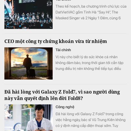
Theo kế hoạch, ba chương trình chủ lực của
DatVietVAC gồm Tinh Hà “Say Hi”, The
Masked Singer và 2 Ngày 1 Đêm, cùng 6
concert đều được lên lịch phát sóng từ nửa
cuối năm.
CEO một công ty chứng khoán vừa từ nhiệm
Tài chính
Vị này cho biết lý do sức khỏe cá nhân
không đảm bảo, trong thời gian tới cần tập
trung điều trị nên không thể tiếp tục điều
hành.
Đã hài lòng với Galaxy Z Fold7, vì sao người dùng
này vẫn quyết định lên đời Fold8?
Công nghệ
Đã hài lòng với Galaxy Z Fold7 trong công
việc hằng ngày, bác sĩ Vũ Trung Kiên không
có ý định nâng cấp điện thoại sớm. Tuy