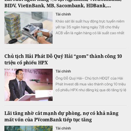
BIDV, VietinBank, MB, Sacombank, HDBank,...
Tài chính
Khảo sát lãi suất huy động trực tuyến niêm
yết tại 35 ngân hàng ngày 7/8 cho thấy
ACB vẫn là ngân hàng có lãi suất cao nhất
với 7,8%/năm cho kỳ hạn 12 tháng, trong khi
LPBank duy trì mức 7,3%/năm và có 8 ngân
hàng niêm yết lãi suất từ 7%/năm trở lên.
Chủ tịch Hải Phát Đỗ Quý Hải “gom” thành công 10
triệu cổ phiếu HPX
Tài chính
Ông Đỗ Quý Hải- Chủ tịch HĐQT của Hải
Phát Invest đã mua vào thành công 10 triệu
cổ phiếu HPX như đăng ký, qua đó tăng tỷ lệ
sở hữu lên mức 16,71% vốn.
Lãi tăng nhờ cắt mạnh dự phòng, nợ có khả năng
mất vốn của PVcomBank tiếp tục tăng
Tài chính