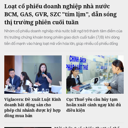
Loạt cổ phiếu doanh nghiệp nhà nước
BCM, GAS, GVR, SZC "tím lịm", dẫn sóng
thị trường phiên cuối tuần
Nhóm cổ phiếu doanh nghiệp nhà nước bất ngờ trở thành tâm điểm của
thị trường chứng khoán trong phiên giao dịch cuối tuần (7/8) khi dòng
tiền đổ mạnh vào hàng loạt mã vốn hóa lớn, giúp nhiều cổ phiếu đồng
loạt tăng kịch trần và đưa VN-Index đảo chiều tăng điểm sau khi mở cửa
trong sắc đỏ.
Viglacera: Đề xuất Luật Kinh
Cục Thuế yêu cầu hủy tạm
doanh bất động sản cho
hoãn xuất cảnh ngay khi đủ
phép chi nhánh được ký hợp
điều kiện
đồng mua bán