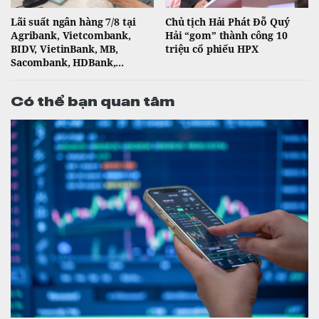
Lãi suất ngân hàng 7/8 tại
Chủ tịch Hải Phát Đỗ Quý
Agribank, Vietcombank,
Hải “gom” thành công 10
BIDV, VietinBank, MB,
triệu cổ phiếu HPX
Sacombank, HDBank,...
Có thể bạn quan tâm