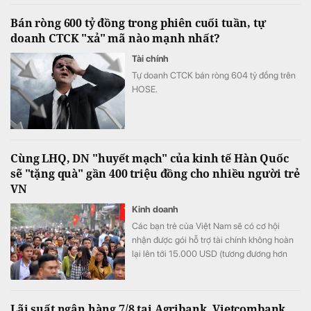
Bán ròng 600 tỷ đồng trong phiên cuối tuần, tự
doanh CTCK "xả" mã nào mạnh nhất?
Tài chính
Tự doanh CTCK bán ròng 604 tỷ đồng trên
HOSE.
Cùng LHQ, DN "huyết mạch" của kinh tế Hàn Quốc
sẽ "tặng quà" gần 400 triệu đồng cho nhiều người trẻ
VN
Kinh doanh
Các bạn trẻ của Việt Nam sẽ có cơ hội
nhận được gói hỗ trợ tài chính không hoàn
lại lên tới 15.000 USD (tương đương hơn
393 triệu đồng) khi tham gia chương trình
này.
Lãi suất ngân hàng 7/8 tại Agribank, Vietcombank,