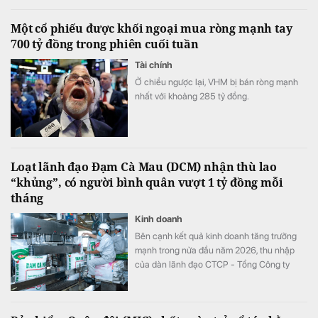
tướng Chính phủ về tiêu chí phân loại
doanh nghiệp để thực hiện cơ cấu lại vốn
Một cổ phiếu được khối ngoại mua ròng mạnh tay
nhà nước tại doanh nghiệp nhà nước, doanh
700 tỷ đồng trong phiên cuối tuần
nghiệp có vốn nhà nước.
Tài chính
Ở chiều ngược lại, VHM bị bán ròng mạnh
nhất với khoảng 285 tỷ đồng.
Loạt lãnh đạo Đạm Cà Mau (DCM) nhận thù lao
“khủng”, có người bình quân vượt 1 tỷ đồng mỗi
tháng
Kinh doanh
Bên cạnh kết quả kinh doanh tăng trưởng
mạnh trong nửa đầu năm 2026, thu nhập
của dàn lãnh đạo CTCP - Tổng Công ty
Phân bón Dầu khí Cà Mau (Đạm Cà Mau,
HoSE: DCM) cũng tăng vọt so với cùng kỳ
năm trước. Có lãnh đạo nhận thù lao hơn 4