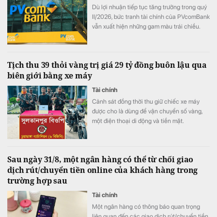
Dù lợi nhuận tiếp tục tăng trưởng trong quý
II/2026, bức tranh tài chính của PVcomBank
vẫn xuất hiện những gam màu trái chiều.
Động lực tăng trưởng lợi nhuận chủ yếu đến
từ việc ngân hàng cắt giảm mạnh chi phí dự
phòng rủi ro tín dụng, trong khi quy mô nợ
Tịch thu 39 thỏi vàng trị giá 29 tỷ đồng buôn lậu qua
có khả năng mất vốn (nợ nhóm 5) tiếp tục
biên giới bằng xe máy
tăng gần 20%, lên sát 3.900 tỷ đồng.
Tài chính
Cảnh sát đồng thời thu giữ chiếc xe máy
được cho là dùng để vận chuyển số vàng,
một điện thoại di động và tiền mặt.
Sau ngày 31/8, một ngân hàng có thể từ chối giao
dịch rút/chuyển tiền online của khách hàng trong
trường hợp sau
Tài chính
Một ngân hàng có thông báo quan trọng
liên quan đến các giao dịch rút/chuyển tiền