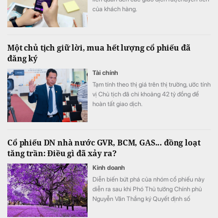
của khách hàng.
Một chủ tịch giữ lời, mua hết lượng cổ phiếu đã
đăng ký
Tài chính
Tạm tính theo thị giá trên thị trường, ước tính
vị Chủ tịch đã chi khoảng 42 tỷ đồng để
hoàn tất giao dịch.
Cổ phiếu DN nhà nước GVR, BCM, GAS... đồng loạt
tăng trần: Điều gì đã xảy ra?
Kinh doanh
Diễn biến bứt phá của nhóm cổ phiếu này
diễn ra sau khi Phó Thủ tướng Chính phủ
Nguyễn Văn Thắng ký Quyết định số
40/2026/QĐ-TTg ngày 05/8/2026 của Thủ