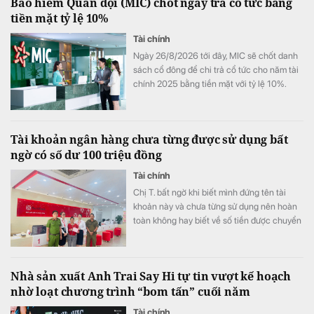
Bảo hiểm Quân đội (MIC) chốt ngày trả cổ tức bằng
tỷ đồng chỉ sau 6 tháng, đặc biệt có trường
tiền mặt tỷ lệ 10%
hợp bình quân vượt 1 tỷ đồng mỗi tháng.
Tài chính
Ngày 26/8/2026 tới đây, MIC sẽ chốt danh
sách cổ đông để chi trả cổ tức cho năm tài
chính 2025 bằng tiền mặt với tỷ lệ 10%.
Tài khoản ngân hàng chưa từng được sử dụng bất
ngờ có số dư 100 triệu đồng
Tài chính
Chị T. bất ngờ khi biết mình đứng tên tài
khoản này và chưa từng sử dụng nên hoàn
toàn không hay biết về số tiền được chuyển
khoản vào.
Nhà sản xuất Anh Trai Say Hi tự tin vượt kế hoạch
nhờ loạt chương trình “bom tấn” cuối năm
Tài chính