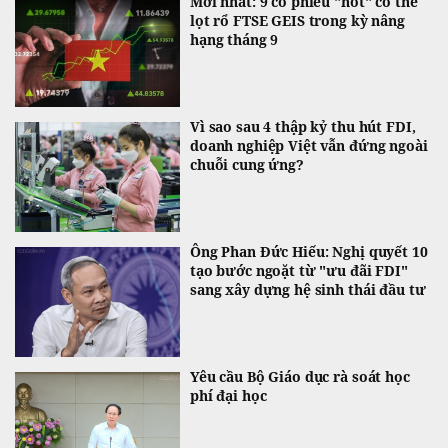
Mới nhất: 9 cổ phiếu "hot" có thể
lọt rổ FTSE GEIS trong kỳ nâng
hạng tháng 9
Vì sao sau 4 thập kỷ thu hút FDI,
doanh nghiệp Việt vẫn đứng ngoài
chuỗi cung ứng?
Ông Phan Đức Hiếu: Nghị quyết 10
tạo bước ngoặt từ "ưu đãi FDI"
sang xây dựng hệ sinh thái đầu tư
Yêu cầu Bộ Giáo dục rà soát học
phí đại học