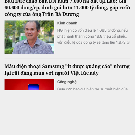
Bầu Đức chào bán DN nắm 7.000 ha đất tại Lào: Giá
60.600 đồng/cp, định giá hơn 11.000 tỷ đồng, gấp rưỡi
công ty của ông Trần Bá Dương
Kinh doanh
HGI hiện có vốn điều lệ 1.685 tỷ đồng, nếu
phát hành thành công 18,8 triệu cổ phiếu,
vốn điều lệ của công ty sẽ tăng lên 1.873 tỷ
đồng.
Mẫu điện thoại Samsung "ít được quảng cáo" nhưng
lại rất đáng mua với người Việt lúc này
Công nghệ
Giữa cơn bão giá hiện tại, sự xuất hiện của
Galaxy S25 FE ở phân khúc giá quanh mốc
13 triệu đồng là lựa chọn phù hợp.
Ông Phạm Nhật Vượng xây công viên câu cá rừng
ngập mặn 800 ha rộng gấp 4 lần ở Singapore