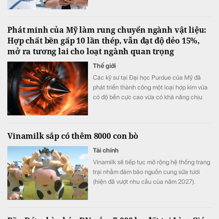
nhiên, Galaxy Z Fold8 vẫn khiến anh quyết
định đặt cọc sớm sau khi ra mắt nhờ những
thay đổi đánh trúng nhu cầu sử dụng thực
Phát minh của Mỹ làm rung chuyển ngành vật liệu:
tế.
Hợp chất bền gấp 10 lần thép, vẫn đạt độ dẻo 15%,
mở ra tương lai cho loạt ngành quan trọng
Thế giới
Các kỹ sư tại Đại học Purdue của Mỹ đã
phát triển thành công một loại hợp kim vừa
có độ bền cực cao vừa có khả năng chịu
biến dạng tốt.
Vinamilk sắp có thêm 8000 con bò
Tài chính
Vinamilk sẽ tiếp tục mở rộng hệ thống trang
trại nhằm đảm bảo nguồn cung sữa tươi
(hiện đã vượt nhu cầu của năm 2027).