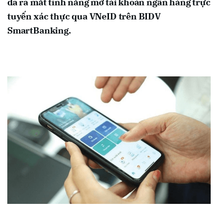
đã ra mắt tính năng mở tài khoản ngân hàng trực
tuyến xác thực qua VNeID trên BIDV
SmartBanking.