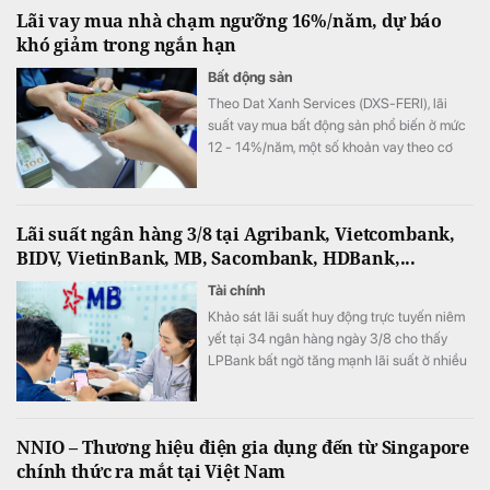
Lãi vay mua nhà chạm ngưỡng 16%/năm, dự báo
khó giảm trong ngắn hạn
Bất động sản
Theo Dat Xanh Services (DXS-FERI), lãi
suất vay mua bất động sản phổ biến ở mức
12 - 14%/năm, một số khoản vay theo cơ
chế thả nổi đã lên tới 15 - 16%/năm.
Lãi suất ngân hàng 3/8 tại Agribank, Vietcombank,
BIDV, VietinBank, MB, Sacombank, HDBank,...
Tài chính
Khảo sát lãi suất huy động trực tuyến niêm
yết tại 34 ngân hàng ngày 3/8 cho thấy
LPBank bất ngờ tăng mạnh lãi suất ở nhiều
kỳ hạn, ACB vẫn giữ vị trí dẫn đầu thị trường
với lãi suất 7,8%/năm.
NNIO – Thương hiệu điện gia dụng đến từ Singapore
chính thức ra mắt tại Việt Nam