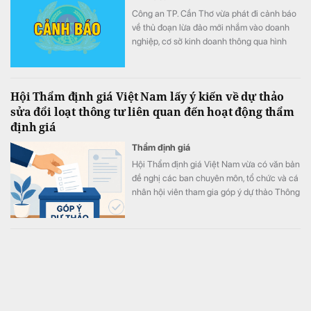
Công an TP. Cần Thơ vừa phát đi cảnh báo
về thủ đoạn lừa đảo mới nhắm vào doanh
nghiệp, cơ sở kinh doanh thông qua hình
thức giả danh cán bộ công an hoặc cơ
quan nhà nước đặt mua hàng hóa với số
lượng lớn, sau đó dẫn dụ nạn nhân chuyển
Hội Thẩm định giá Việt Nam lấy ý kiến về dự thảo
tiền đặt cọc cho doanh nghiệp "sân sau" do
sửa đổi loạt thông tư liên quan đến hoạt động thẩm
các đối tượng dựng lên để chiếm đoạt tài
định giá
sản.
Thẩm định giá
Hội Thẩm định giá Việt Nam vừa có văn bản
đề nghị các ban chuyên môn, tổ chức và cá
nhân hội viên tham gia góp ý dự thảo Thông
tư sửa đổi, bổ sung một số thông tư quan
trọng trong lĩnh vực thẩm định giá. Ý kiến
góp ý sẽ được tổng hợp, báo cáo Bộ Tài
Nhà đầu tư ồ ạt xuống tiền, thị trường chứng khoán
chính trước khi hoàn thiện dự thảo.
"thăng hoa" phiên đầu tuần
Tài chính
Thị trường chứng khoán khởi đầu tuần giao