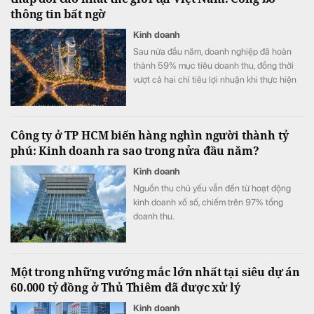
thông tin bất ngờ
Kinh doanh
Sau nửa đầu năm, doanh nghiệp đã hoàn
thành 59% mục tiêu doanh thu, đồng thời
vượt cả hai chỉ tiêu lợi nhuận khi thực hiện
105% kế hoạch lợi nhuận trước thuế và
111% kế hoạch lợi nhuận sau thuế.
Công ty ở TP HCM biến hàng nghìn người thành tỷ
phú: Kinh doanh ra sao trong nửa đầu năm?
Kinh doanh
Nguồn thu chủ yếu vẫn đến từ hoạt động
kinh doanh xổ số, chiếm trên 97% tổng
doanh thu.
Một trong những vướng mắc lớn nhất tại siêu dự án
60.000 tỷ đồng ở Thủ Thiêm đã được xử lý
Kinh doanh