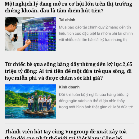
Một nghịch lý đang mở ra cơ hội lớn trên thị trường
chứng khoán, đầu là tâm điểm hút tiền?
Tài chính
Mùa báo cáo tài chính quý 2 mang đến tín
hiệu tích cực đặc biệt là nhóm phi tài chính
với nhiều cái tên báo lãi kỷ lục nhưng thị
trường có vẻ chưa phản ánh đầy đủ tốc độ
tăng trưởng lợi nhuận.
Từ chiếc bè qua sông bằng dây thừng đến kỷ lục 2,65
triệu tỷ đồng: Ai trả tiền để một đứa trẻ qua sông, đi
học miễn phí và được chăm sóc khi già?
Kinh doanh
Đôi khi, toàn bộ ý nghĩa của hàng triệu tỷ
đồng ngân sách có thể được nhìn thấy
trong một hình ảnh thật giản dị: Một đứa trẻ
khoác cặp, bình thản bước qua dòng nước
xiết.
Thành viên bắt tay cùng Vingroup đề xuất xây toà
tháp đôi cao nhất thế giới tại Việt Nam: Công bố