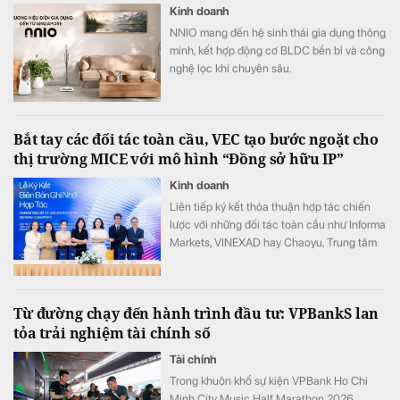
Kinh doanh
NNIO mang đến hệ sinh thái gia dụng thông
minh, kết hợp động cơ BLDC bền bỉ và công
nghệ lọc khí chuyên sâu.
Bắt tay các đối tác toàn cầu, VEC tạo bước ngoặt cho
thị trường MICE với mô hình “Đồng sở hữu IP”
Kinh doanh
Liên tiếp ký kết thỏa thuận hợp tác chiến
lược với những đối tác toàn cầu như Informa
Markets, VINEXAD hay Chaoyu, Trung tâm
Triển lãm Việt Nam (VEC) vừa tạo ra bước
ngoặt cho thị trường MICE (hội nghị, triển
lãm, sự kiện).
Từ đường chạy đến hành trình đầu tư: VPBankS lan
tỏa trải nghiệm tài chính số
Tài chính
Trong khuôn khổ sự kiện VPBank Ho Chi
Minh City Music Half Marathon 2026,