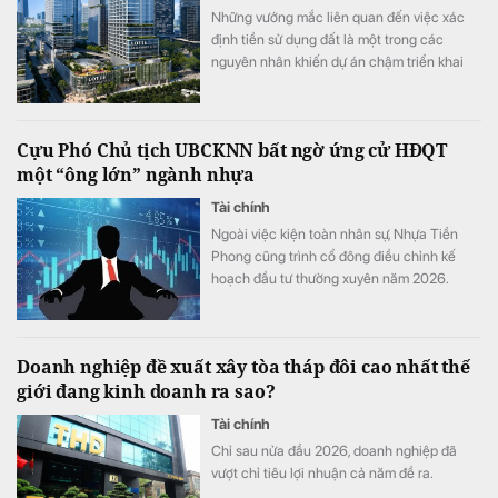
Những vướng mắc liên quan đến việc xác
định tiền sử dụng đất là một trong các
nguyên nhân khiến dự án chậm triển khai
dù đã động thổ từ tháng 9/2022.
Cựu Phó Chủ tịch UBCKNN bất ngờ ứng cử HĐQT
một “ông lớn” ngành nhựa
Tài chính
Ngoài việc kiện toàn nhân sự, Nhựa Tiền
Phong cũng trình cổ đông điều chỉnh kế
hoạch đầu tư thường xuyên năm 2026.
Doanh nghiệp đề xuất xây tòa tháp đôi cao nhất thế
giới đang kinh doanh ra sao?
Tài chính
Chỉ sau nửa đầu 2026, doanh nghiệp đã
vượt chỉ tiêu lợi nhuận cả năm đề ra.