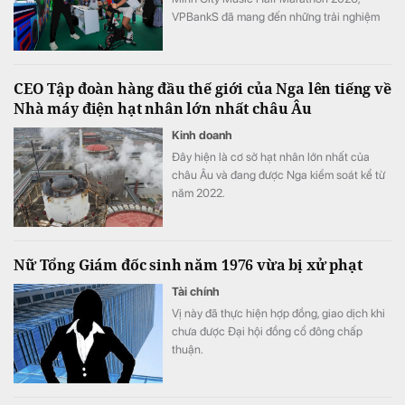
VPBankS đã mang đến những trải nghiệm
đầu tư gần gũi thông qua chuỗi hoạt động
giải trí hấp dẫn và cơ hội khám phá nền
tảng dịch vụ đầu tư số hiện đại – NEO
CEO Tập đoàn hàng đầu thế giới của Nga lên tiếng về
Invest.
Nhà máy điện hạt nhân lớn nhất châu Âu
Kinh doanh
Đây hiện là cơ sở hạt nhân lớn nhất của
châu Âu và đang được Nga kiểm soát kể từ
năm 2022.
Nữ Tổng Giám đốc sinh năm 1976 vừa bị xử phạt
Tài chính
Vị này đã thực hiện hợp đồng, giao dịch khi
chưa được Đại hội đồng cổ đông chấp
thuận.