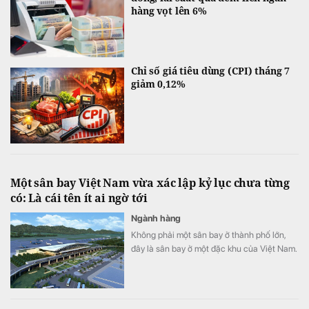
hàng vọt lên 6%
Chỉ số giá tiêu dùng (CPI) tháng 7
giảm 0,12%
Một sân bay Việt Nam vừa xác lập kỷ lục chưa từng
có: Là cái tên ít ai ngờ tới
Ngành hàng
Không phải một sân bay ở thành phố lớn,
đây là sân bay ở một đặc khu của Việt Nam.