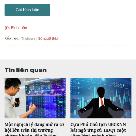
Gửi bình luận
(0) Bình luận
Xếp theo:
Số người thích
Thời gian
Tin liên quan
Một nghịch lý đang mở ra cơ
Cựu Phó Chủ tịch UBCKNN
hội lớn trên thị trường
bất ngờ ứng cử HĐQT một
chứng khoán, đầu là tâm
“ông lớn” ngành nhựa