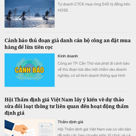
Tự doanh CTCK mua ròng 545 tỷ đồng trên
HOSE.
Cảnh báo thủ đoạn giả danh cán bộ công an đặt mua
hàng để lừa tiền cọc
Kinh doanh
Công an TP. Cần Thơ vừa phát đi cảnh báo
về thủ đoạn lừa đảo mới nhắm vào doanh
nghiệp, cơ sở kinh doanh thông qua hình
thức giả danh cán bộ công an hoặc cơ
quan nhà nước đặt mua hàng hóa với số
lượng lớn, sau đó dẫn dụ nạn nhân chuyển
Hội Thẩm định giá Việt Nam lấy ý kiến về dự thảo
tiền đặt cọc cho doanh nghiệp "sân sau" do
sửa đổi loạt thông tư liên quan đến hoạt động thẩm
các đối tượng dựng lên để chiếm đoạt tài
định giá
sản.
Thẩm định giá
Hội Thẩm định giá Việt Nam vừa có văn bản
đề nghị các ban chuyên môn, tổ chức và cá