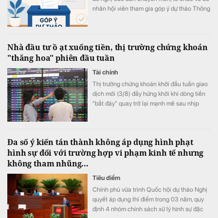
nhân hội viên tham gia góp ý dự thảo Thông
tư sửa đổi, bổ sung một số thông tư quan
trọng trong lĩnh vực thẩm định giá. Ý kiến
góp ý sẽ được tổng hợp, báo cáo Bộ Tài
Nhà đầu tư ồ ạt xuống tiền, thị trường chứng khoán
chính trước khi hoàn thiện dự thảo.
"thăng hoa" phiên đầu tuần
Tài chính
Thị trường chứng khoán khởi đầu tuần giao
dịch mới (3/8) đầy hứng khởi khi dòng tiền
“bắt đáy” quay trở lại mạnh mẽ sau nhịp
điều chỉnh cuối tuần trước, giúp các chỉ số
đồng loạt bứt phá.
Đa số ý kiến tán thành không áp dụng hình phạt
hình sự đối với trường hợp vi phạm kinh tế nhưng
không tham nhũng...
Tiêu điểm
Chính phủ vừa trình Quốc hội dự thảo Nghị
quyết áp dụng thí điểm trong 03 năm, quy
định 4 nhóm chính sách xử lý hình sự đặc