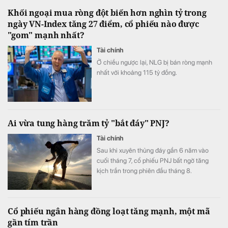
Khối ngoại mua ròng đột biến hơn nghìn tỷ trong
ngày VN-Index tăng 27 điểm, cổ phiếu nào được
"gom" mạnh nhất?
Tài chính
Ở chiều ngược lại, NLG bị bán ròng mạnh
nhất với khoảng 115 tỷ đồng.
Ai vừa tung hàng trăm tỷ "bắt đáy" PNJ?
Tài chính
Sau khi xuyên thủng đáy gần 6 năm vào
cuối tháng 7, cổ phiếu PNJ bất ngờ tăng
kịch trần trong phiên đầu tháng 8.
Cổ phiếu ngân hàng đồng loạt tăng mạnh, một mã
gần tím trần