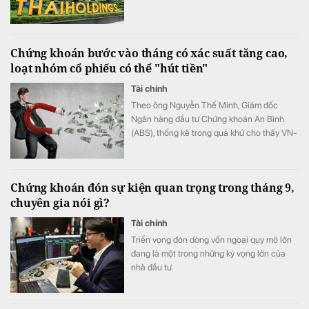
Chứng khoán bước vào tháng có xác suất tăng cao,
loạt nhóm cổ phiếu có thể "hút tiền"
Tài chính
Theo ông Nguyễn Thế Minh, Giám đốc
Ngân hàng đầu tư Chứng khoán An Bình
(ABS), thống kê trong quá khứ cho thấy VN-
Index có xác suất tăng cao trong tháng 8,
với mức tăng trung bình trên 2%.
Chứng khoán đón sự kiện quan trọng trong tháng 9,
chuyên gia nói gì?
Tài chính
Triển vọng đón dòng vốn ngoại quy mô lớn
đang là một trong những kỳ vọng lớn của
nhà đầu tư.