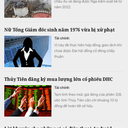
châu Âu và đang được Nga kiểm soát kể từ
năm 2022.
Nữ Tổng Giám đốc sinh năm 1976 vừa bị xử phạt
Tài chính
Vị này đã thực hiện hợp đồng, giao dịch khi
chưa được Đại hội đồng cổ đông chấp
thuận.
Thủy Tiên đăng ký mua lượng lớn cổ phiếu DHC
Tài chính
Tạm tính theo mức giá đóng cửa phiên 3/8,
ước tính Thủy Tiên cần chi khoảng 10 tỷ
đồng để hoàn tất sở hữu.