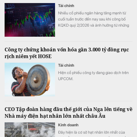
Tài chính
Nhiều cổ phiếu ngân hàng tăng mạnh từ
cuối tuần trước đến nay sau khi công bố
KQKD quý 2/2026 và ảnh hưởng từ những
thay đổi mới nhất trong cách tính LDR.
Công ty chứng khoán vốn hóa gần 3.000 tỷ đồng rục
rịch niêm yết HOSE
Tài chính
Hiện cổ phiếu công ty đang giao dịch trên
UPCOM.
CEO Tập đoàn hàng đầu thế giới của Nga lên tiếng về
Nhà máy điện hạt nhân lớn nhất châu Âu
Kinh doanh
Đây hiện là cơ sở hạt nhân lớn nhất của