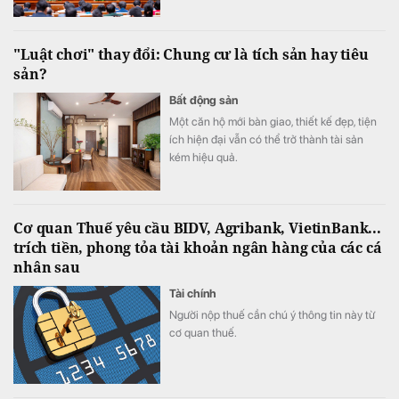
thù đối với vi phạm kinh tế và chuyển đổi số,
hướng tới lấy hiệu quả kinh tế - xã hội làm
thước đo xử lý thay vì thuần túy hình sự hóa.
"Luật chơi" thay đổi: Chung cư là tích sản hay tiêu
sản?
Bất động sản
Một căn hộ mới bàn giao, thiết kế đẹp, tiện
ích hiện đại vẫn có thể trở thành tài sản
kém hiệu quả.
Cơ quan Thuế yêu cầu BIDV, Agribank, VietinBank...
trích tiền, phong tỏa tài khoản ngân hàng của các cá
nhân sau
Tài chính
Người nộp thuế cần chú ý thông tin này từ
cơ quan thuế.