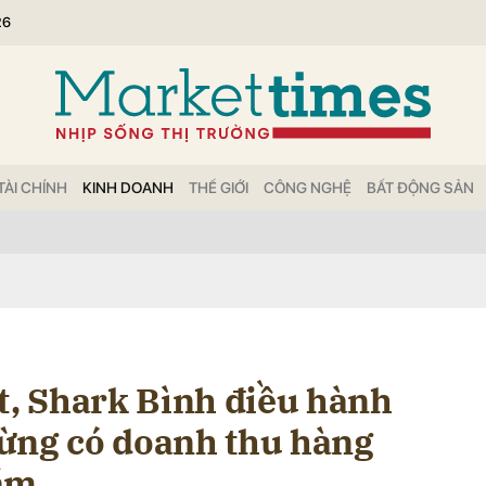
26
bình luận
TÀI CHÍNH
KINH DOANH
THẾ GIỚI
CÔNG NGHỆ
BẤT ĐỘNG SẢN
Hủy
G
t, Shark Bình điều hành
ừng có doanh thu hàng
năm