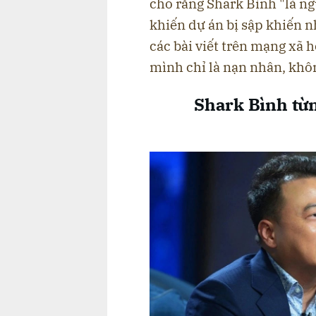
cho rằng Shark Bình "là ng
khiến dự án bị sập khiến n
các bài viết trên mạng xã
mình chỉ là nạn nhân, khô
Shark Bình từn