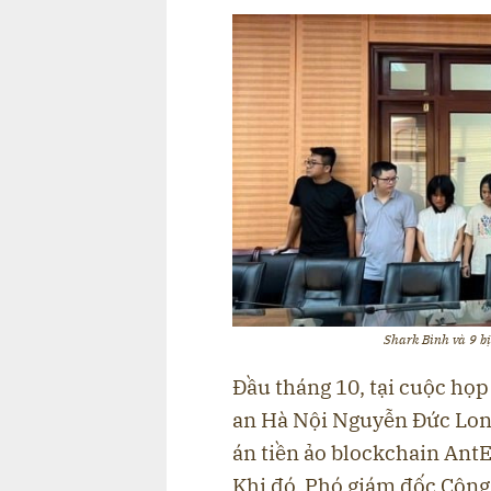
Shark Bình và 9 bị
Đầu tháng 10, tại cuộc họ
an Hà Nội Nguyễn Đức Long
án tiền ảo blockchain AntE
Khi đó, Phó giám đốc Công 