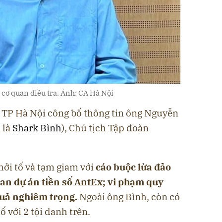
 cơ quan điều tra. Ảnh: CA Hà Nội
n TP Hà Nội công bố thông tin ông Nguyễn
 là
Shark Bình
), Chủ tịch Tập đoàn
ởi tố và tạm giam với
cáo buộc lừa đảo
uan dự án tiền số AntEx; vi phạm quy
quả nghiêm trọng.
Ngoài ông Bình, còn có
ố với 2 tội danh trên.