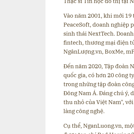
Thạc sĩ Tin học đô thị tại 
Vào năm 2001, khi mới 19 
PeaceSoft, doanh nghiệp p
sinh thái NextTech. Doanh
fintech, thương mại điện t
NgânLượng.vn, BoxMe, mP
Đến năm 2020, Tập đoàn N
quốc gia, có hơn 20 công t
trong những tập đoàn công
Đông Nam Á. Đáng chú ý, d
thu nhỏ của Việt Nam", với
làng công nghệ.
Cụ thể, NganLuong.vn, một