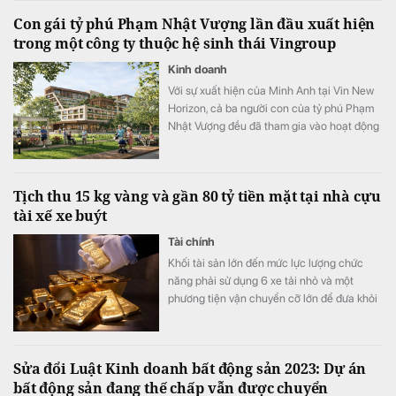
Hà Nội.
Con gái tỷ phú Phạm Nhật Vượng lần đầu xuất hiện
trong một công ty thuộc hệ sinh thái Vingroup
Kinh doanh
Với sự xuất hiện của Minh Anh tại Vin New
Horizon, cả ba người con của tỷ phú Phạm
Nhật Vượng đều đã tham gia vào hoạt động
quản trị, điều hành tại các doanh nghiệp
trong hệ sinh thái Vingroup.
Tịch thu 15 kg vàng và gần 80 tỷ tiền mặt tại nhà cựu
tài xế xe buýt
Tài chính
Khối tài sản lớn đến mức lực lượng chức
năng phải sử dụng 6 xe tải nhỏ và một
phương tiện vận chuyển cỡ lớn để đưa khỏi
hiện trường.
Sửa đổi Luật Kinh doanh bất động sản 2023: Dự án
bất động sản đang thế chấp vẫn được chuyển