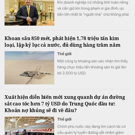
Khi doanh nghiệp có những tính toán riêng
và cần giữ kín trong phạm vi gia đình, ưu
tiên lớn nhất là “người nhà” chứ không phải
năng lực.
Khoan sâu 850 mét, phát hiện 1,78 triệu tấn kim
loại, lập kỷ lục cả nước, đủ dùng hàng trăm năm
Thế giới
Một công ty khoáng sản xác nhận tìm thấy
hàng chục triệu tấn khoáng sản trị giá lên
tới 3.500 tỷ USD.
Xuất hiện diễn biến mới xung quanh dự án đường
sắt cao tốc hơn 7 tỷ USD do Trung Quốc đầu tư:
Khoản nợ khủng sẽ đi về đâu?
Thế giới
Chính phủ nước này đang tìm cách tái cơ
cấu quản lý tuyến đường sắt nhằm giảm