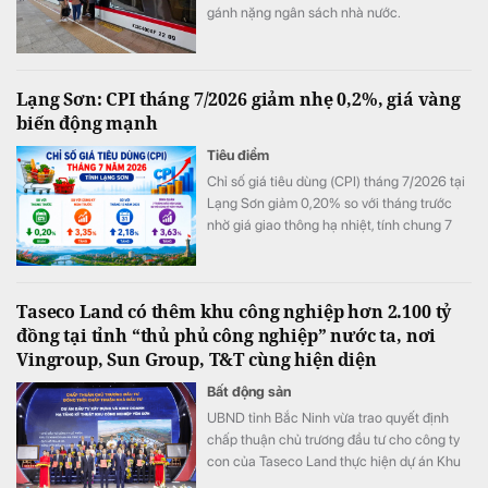
gánh nặng ngân sách nhà nước.
Lạng Sơn: CPI tháng 7/2026 giảm nhẹ 0,2%, giá vàng
biến động mạnh
Tiêu điểm
Chỉ số giá tiêu dùng (CPI) tháng 7/2026 tại
Lạng Sơn giảm 0,20% so với tháng trước
nhờ giá giao thông hạ nhiệt, tính chung 7
tháng đầu năm CPI bình quân vẫn tăng
3,63%.
Taseco Land có thêm khu công nghiệp hơn 2.100 tỷ
đồng tại tỉnh “thủ phủ công nghiệp” nước ta, nơi
Vingroup, Sun Group, T&T cùng hiện diện
Bất động sản
UBND tỉnh Bắc Ninh vừa trao quyết định
chấp thuận chủ trương đầu tư cho công ty
con của Taseco Land thực hiện dự án Khu
công nghiệp Yên Sơn quy mô gần 155 ha,