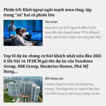
gần 0°C và xuất hiện băng tuyết.
Phiên 6/8: Khối ngoại ngắt mạch mua ròng, tập
trung "xả" hai cổ phiếu lớn
Tài chính
Giao dịch của khối ngoại là điểm trừ khi
quay đầu bán ròng khoảng 115 tỷ đồng cổ
phiếu, đứt chuỗi 3 phiên mua ròng liên tiếp.
Top 10 dự án chung cư hút khách nhất nửa đầu 2026
ở Hà Nội và TP.HCM gọi tên dự án của Sunshine
Group, MIK Group, Masterise Homes, Phú Mỹ
Hưng...
Bất động sản
Lumière Essence Park của Masterise
Homes, The Magnolia và Imperia Sky Park
của MIK Group là một trong những cái tên
góp mặt trong Top 10 dự án chung cư mới
được quan tâm nhất nửa đầu năm 2026 tại