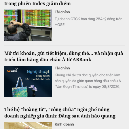
trong phiên Index giảm điểm
người làm kinh doanh phải thay đổi toàn
diện từ tư duy đến cách vận hành.
Tài chính
Tự doanh CTCK bán ròng 284 tỷ đồng trên
HOSE.
Mở tài khoản, gửi tiết kiệm, dùng thẻ… và nhận quà
triển lãm hàng đầu châu Á từ ABBank
Tài chính
Không chỉ tài trợ độc quyền cho triển lãm
bản quyền đa giác quan hàng đầu châu Á
“Van Gogh Timeless”, từ ngày 08/8/2026,
ABBank mang đến cho khách hàng chương
trình ưu đãi "Giao dịch dễ dàng, nhận quà
kiệt tác". Hàng loạt đặc quyền như vé tham
Thế hệ “hoàng tử”, “công chúa” ngồi ghế nóng
dự triển lãm và bộ quà tặng phiên bản giới
doanh nghiệp gia đình: Đằng sau ánh hào quang
hạn phát triển từ tác phẩm bản quyền Van
Gogh đang chờ đón khách hàng có giao
Kinh doanh
dịch tại ABBank.