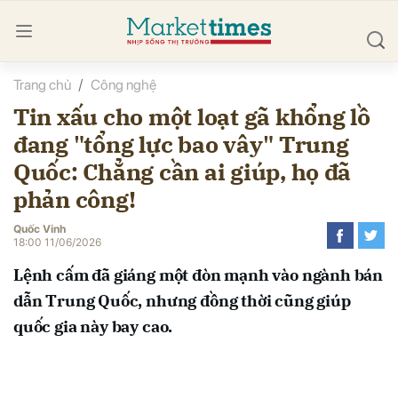
Trang chủ
Công nghệ
bình luận
Tin xấu cho một loạt gã khổng lồ
đang "tổng lực bao vây" Trung
Quốc: Chẳng cần ai giúp, họ đã
phản công!
Quốc Vinh
18:00 11/06/2026
Hủy
G
Lệnh cấm đã giáng một đòn mạnh vào ngành bán
dẫn Trung Quốc, nhưng đồng thời cũng giúp
quốc gia này bay cao.