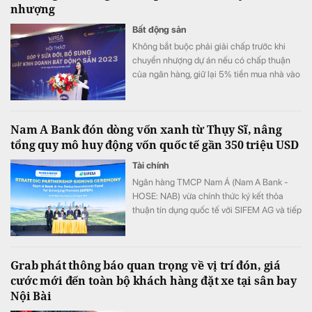
nhượng
Bất động sản
Không bắt buộc phải giải chấp trước khi
chuyển nhượng dự án nếu có chấp thuận
của ngân hàng, giữ lại 5% tiền mua nhà vào
tài khoản bảo đảm... là những đề xuất
“nóng” tại Hội thảo góp ý sửa đổi Luật Kinh
doanh bất động sản 2023.
Nam A Bank đón dòng vốn xanh từ Thụy Sĩ, nâng
tổng quy mô huy động vốn quốc tế gần 350 triệu USD
Tài chính
Ngân hàng TMCP Nam Á (Nam A Bank -
HOSE: NAB) vừa chính thức ký kết thỏa
thuận tín dụng quốc tế với SIFEM AG và tiếp
cận thêm nguồn vốn từ các quỹ do
responsAbility Investments AG quản lý, nâng
tổng quy mô dòng vốn mà ngân hàng này
Grab phát thông báo quan trọng về vị trí đón, giá
thu hút thành công từ đầu năm đến nay lên
cước mới đến toàn bộ khách hàng đặt xe tại sân bay
gần 350 triệu USD.
Nội Bài