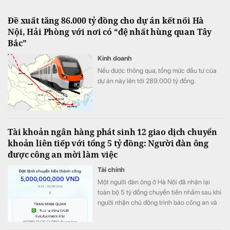
Đề xuất tăng 86.000 tỷ đồng cho dự án kết nối Hà
Nội, Hải Phòng với nơi có “đệ nhất hùng quan Tây
Bắc”
Kinh doanh
Nếu được thông qua, tổng mức đầu tư của
dự án này lên tới 289.000 tỷ đồng.
Tài khoản ngân hàng phát sinh 12 giao dịch chuyển
khoản liên tiếp với tổng 5 tỷ đồng: Người đàn ông
được công an mời làm việc
Tài chính
Một người đàn ông ở Hà Nội đã nhận lại
toàn bộ 5 tỷ đồng chuyển tiền nhầm sau khi
người nhận chủ động trình báo công an và
phối hợp hoàn trả ngay trong ngày.