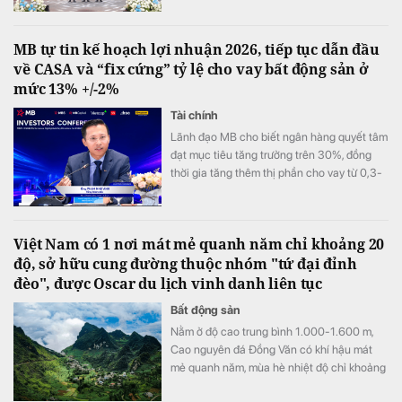
tổng vốn hơn 2.157 tỷ đồng.
MB tự tin kế hoạch lợi nhuận 2026, tiếp tục dẫn đầu
về CASA và “fix cứng” tỷ lệ cho vay bất động sản ở
mức 13% +/-2%
Tài chính
Lãnh đạo MB cho biết ngân hàng quyết tâm
đạt mục tiêu tăng trưởng trên 30%, đồng
thời gia tăng thêm thị phần cho vay từ 0,3-
0,5% trong nửa cuối năm, sau khi đã tăng
0,3% ở nửa đầu năm.
Việt Nam có 1 nơi mát mẻ quanh năm chỉ khoảng 20
độ, sở hữu cung đường thuộc nhóm "tứ đại đỉnh
đèo", được Oscar du lịch vinh danh liên tục
Bất động sản
Nằm ở độ cao trung bình 1.000-1.600 m,
Cao nguyên đá Đồng Văn có khí hậu mát
mẻ quanh năm, mùa hè nhiệt độ chỉ khoảng
20-23°C, trong khi mùa đông có thể xuống