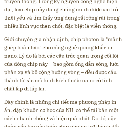
truyền thống. Trong kỷ nguyên công nghệ hiện
đại, loại chip này đang chứng minh được vai trò
thiết yếu và tìm thấy ứng dụng rất rộng rãi trong
nhiều lĩnh vực then chốt, đặc biệt là viễn thông.
Giới chuyên gia nhận định, chip photon là "mảnh
ghép hoàn hảo" cho công nghệ quang khắc in
nano. Lý do là bởi các cấu trúc quan trọng cốt lõi
của dòng chip này – bao gồm ống dẫn sóng, lưới
phản xạ và bộ cộng hưởng vòng – đều được cấu
thành từ các mô hình kích thước nano có tính
chất lặp đi lặp lại.
Đây chính là những chi tiết mà phương pháp in
ấn, dập khuôn cơ học của NIL có thể tái bản một
cách nhanh chóng và hiệu quả nhất. Do đó, đặc
điểm cấu tạo này biến chip photon trở thành đối