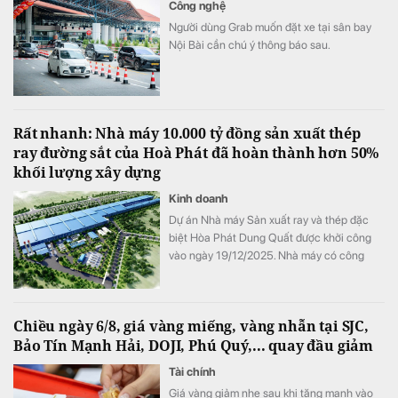
Công nghệ
Người dùng Grab muốn đặt xe tại sân bay
Nội Bài cần chú ý thông báo sau.
Rất nhanh: Nhà máy 10.000 tỷ đồng sản xuất thép
ray đường sắt của Hoà Phát đã hoàn thành hơn 50%
khối lượng xây dựng
Kinh doanh
Dự án Nhà máy Sản xuất ray và thép đặc
biệt Hòa Phát Dung Quất được khởi công
vào ngày 19/12/2025. Nhà máy có công
suất thiết kế 700.000 tấn/năm, tổng vốn
đầu tư hơn 10.000 tỷ đồng, được triển khai
trên diện tích gần 15ha tại Khu công nghiệp
Chiều ngày 6/8, giá vàng miếng, vàng nhẫn tại SJC,
phía Đông Khu Kinh tế Dung Quất.
Bảo Tín Mạnh Hải, DOJI, Phú Quý,... quay đầu giảm
Tài chính
Giá vàng giảm nhẹ sau khi tăng mạnh vào