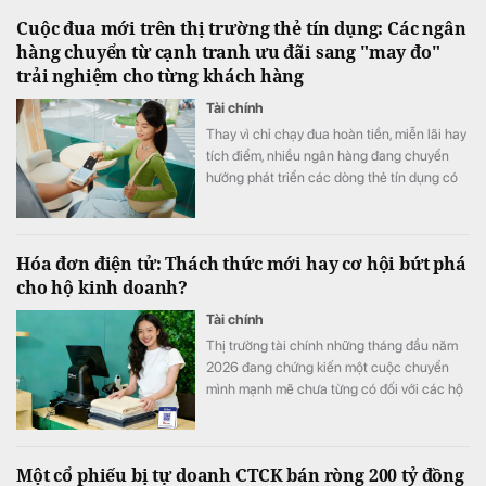
Cuộc đua mới trên thị trường thẻ tín dụng: Các ngân
hàng chuyển từ cạnh tranh ưu đãi sang "may đo"
trải nghiệm cho từng khách hàng
Tài chính
Thay vì chỉ chạy đua hoàn tiền, miễn lãi hay
tích điểm, nhiều ngân hàng đang chuyển
hướng phát triển các dòng thẻ tín dụng có
khả năng cá nhân hóa, cho phép khách
hàng chủ động lựa chọn quyền lợi phù hợp
với nhu cầu chi tiêu. Xu hướng "may đo" trải
Hóa đơn điện tử: Thách thức mới hay cơ hội bứt phá
nghiệm được kỳ vọng sẽ trở thành lợi thế
cho hộ kinh doanh?
cạnh tranh mới của thị trường thẻ trong giai
đoạn tới.
Tài chính
Thị trường tài chính những tháng đầu năm
2026 đang chứng kiến một cuộc chuyển
mình mạnh mẽ chưa từng có đối với các hộ
kinh doanh. Không còn mang tính dự báo,
việc triển khai quyết liệt các quy định mới
về quản lý tài chính đối với hộ kinh doanh
Một cổ phiếu bị tự doanh CTCK bán ròng 200 tỷ đồng
đã tạo nên một áp lực thực sự, buộc những