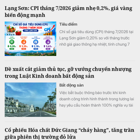
Lạng Sơn: CPI tháng 7/2026 giảm nhẹ 0,2%, giá vàng
biến động mạnh
Tiêu điểm
Chỉ số giá tiêu dùng (CPI) tháng 7/2026 tại
Lạng Sơn giảm 0,20% so với tháng trước
nhờ giá giao thông hạ nhiệt, tính chung 7
tháng đầu năm CPI bình quân vẫn tăng
3,63%.
Đề xuất cắt giảm thủ tục, gỡ vướng chuyển nhượng
trong Luật Kinh doanh bất động sản
Bất động sản
Việc bắt buộc thông báo trước khi kinh
doanh công trình hình thành trong tương lai
hay yêu cầu hoàn thành 100% nghĩa vụ tài
chính trước khi M&A đang được cho là làm
gia tăng áp lực chi phí. Các chuyên gia và
doanh nghiệp kiến nghị sửa đổi để tạo môi
Cổ phiếu Hóa chất Đức Giang “cháy hàng”, tăng trần
trường đầu tư thông thoáng hơn.
giữa phiên thị trường đỏ lửa