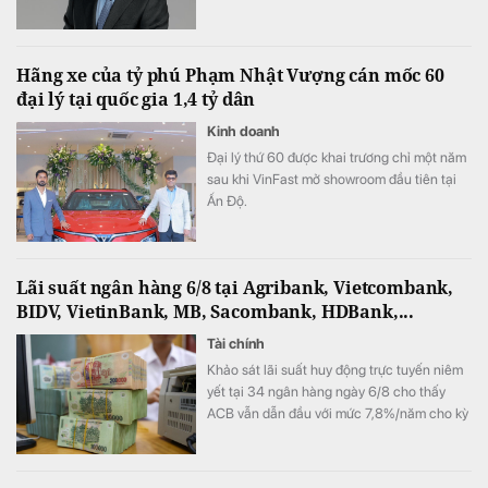
Ánh cho biết ngân hàng vẫn tự tin hoàn
thành kế hoạch lợi nhuận năm 2026, thậm
chí có thể đạt kết quả cao hơn mục tiêu đề
Hãng xe của tỷ phú Phạm Nhật Vượng cán mốc 60
ra.
đại lý tại quốc gia 1,4 tỷ dân
Kinh doanh
Đại lý thứ 60 được khai trương chỉ một năm
sau khi VinFast mở showroom đầu tiên tại
Ấn Độ.
Lãi suất ngân hàng 6/8 tại Agribank, Vietcombank,
BIDV, VietinBank, MB, Sacombank, HDBank,...
Tài chính
Khảo sát lãi suất huy động trực tuyến niêm
yết tại 34 ngân hàng ngày 6/8 cho thấy
ACB vẫn dẫn đầu với mức 7,8%/năm cho kỳ
hạn 12 tháng, trong khi LPBank duy trì mức
7,3%/năm và toàn thị trường hiện có 8 ngân
hàng niêm yết lãi suất từ 7%/năm trở lên.