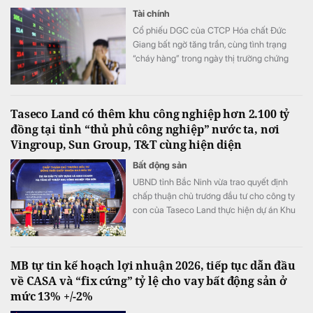
Tài chính
Cổ phiếu DGC của CTCP Hóa chất Đức
Giang bất ngờ tăng trần, cùng tình trạng
“cháy hàng” trong ngày thị trường chứng
khoán đỏ lửa, VN-Index giảm hơn 11 điểm.
Taseco Land có thêm khu công nghiệp hơn 2.100 tỷ
đồng tại tỉnh “thủ phủ công nghiệp” nước ta, nơi
Vingroup, Sun Group, T&T cùng hiện diện
Bất động sản
UBND tỉnh Bắc Ninh vừa trao quyết định
chấp thuận chủ trương đầu tư cho công ty
con của Taseco Land thực hiện dự án Khu
công nghiệp Yên Sơn quy mô gần 155 ha,
tổng vốn hơn 2.157 tỷ đồng.
MB tự tin kế hoạch lợi nhuận 2026, tiếp tục dẫn đầu
về CASA và “fix cứng” tỷ lệ cho vay bất động sản ở
mức 13% +/-2%