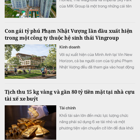
của MIK Group là một trong những cái tên
góp mặt trong Top 10 dự án chung cư mới
được quan tâm nhất nửa đầu năm 2026 tại
Hà Nội.
Con gái tỷ phú Phạm Nhật Vượng lần đầu xuất hiện
trong một công ty thuộc hệ sinh thái Vingroup
Kinh doanh
Với sự xuất hiện của Minh Anh tại Vin New
Horizon, cả ba người con của tỷ phú Phạm
Nhật Vượng đều đã tham gia vào hoạt động
quản trị, điều hành tại các doanh nghiệp
trong hệ sinh thái Vingroup.
Tịch thu 15 kg vàng và gần 80 tỷ tiền mặt tại nhà cựu
tài xế xe buýt
Tài chính
Khối tài sản lớn đến mức lực lượng chức
năng phải sử dụng 6 xe tải nhỏ và một
phương tiện vận chuyển cỡ lớn để đưa khỏi
hiện trường.