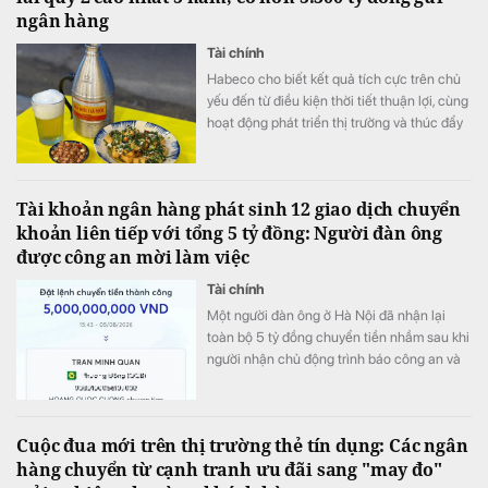
ngân hàng
Tài chính
Habeco cho biết kết quả tích cực trên chủ
yếu đến từ điều kiện thời tiết thuận lợi, cùng
hoạt động phát triển thị trường và thúc đẩy
bán hàng.
Tài khoản ngân hàng phát sinh 12 giao dịch chuyển
khoản liên tiếp với tổng 5 tỷ đồng: Người đàn ông
được công an mời làm việc
Tài chính
Một người đàn ông ở Hà Nội đã nhận lại
toàn bộ 5 tỷ đồng chuyển tiền nhầm sau khi
người nhận chủ động trình báo công an và
phối hợp hoàn trả ngay trong ngày.
Cuộc đua mới trên thị trường thẻ tín dụng: Các ngân
hàng chuyển từ cạnh tranh ưu đãi sang "may đo"