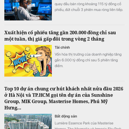
quay đầu bán ròng khoảng 115 tỷ đồng cổ
phiếu, đứt chuỗi 3 phiên mua ròng liên tiếp.
Xuất hiện cổ phiếu tăng gần 200.000 đồng chỉ sau
một tuần, thị giá gấp đôi trong vòng 2 tháng
Tài chính
Vốn hóa thị trường của doanh nghiệp tăng
gần 6.000 tỷ đồng chỉ sau 5 phiên tăng
điểm.
Top 10 dự án chung cư hút khách nhất nửa đầu 2026
ở Hà Nội và TP.HCM gọi tên dự án của Sunshine
Group, MIK Group, Masterise Homes, Phú Mỹ
Hưng...
Bất động sản
Lumière Essence Park của Masterise
Homes, The Magnolia và Imperia Sky Park