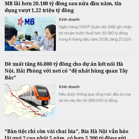
MB lãi hơn 20.180 tỷ đồng sau nửa đầu năm, tín
dụng vượt 1,22 triệu tỷ đồng
Kinh doanh
Ngân hàng TMCP Quân đội (MB) ghi nhận
lợi nhuận trước thuế hơn 20.180 tỷ đồng
trong 6 tháng đầu năm 2026, tăng 27,02%
so với cùng kỳ. Cùng với tăng trưởng lợi
nhuận, quy mô tín dụng vượt 1,22 triệu tỷ
đồng, trong khi tổng tài sản tiến sát mốc
Đề xuất tăng 86.000 tỷ đồng cho dự án kết nối Hà
1,74 triệu tỷ đồng.
Nội, Hải Phòng với nơi có “đệ nhất hùng quan Tây
Bắc”
Kinh doanh
Nếu được thông qua, tổng mức đầu tư của
dự án này lên tới 289.000 tỷ đồng.
“Bàn tiệc chỉ còn vài chai bia”, Bia Hà Nội vẫn báo
lãi quý 2 cao nhất 5 năm, có hơn 5.300 tỷ đồng gửi