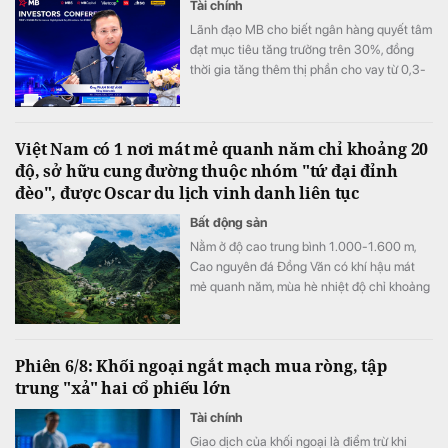
Tài chính
Lãnh đạo MB cho biết ngân hàng quyết tâm
đạt mục tiêu tăng trưởng trên 30%, đồng
thời gia tăng thêm thị phần cho vay từ 0,3-
0,5% trong nửa cuối năm, sau khi đã tăng
0,3% ở nửa đầu năm.
Việt Nam có 1 nơi mát mẻ quanh năm chỉ khoảng 20
độ, sở hữu cung đường thuộc nhóm "tứ đại đỉnh
đèo", được Oscar du lịch vinh danh liên tục
Bất động sản
Nằm ở độ cao trung bình 1.000-1.600 m,
Cao nguyên đá Đồng Văn có khí hậu mát
mẻ quanh năm, mùa hè nhiệt độ chỉ khoảng
20-23°C, trong khi mùa đông có thể xuống
gần 0°C và xuất hiện băng tuyết.
Phiên 6/8: Khối ngoại ngắt mạch mua ròng, tập
trung "xả" hai cổ phiếu lớn
Tài chính
Giao dịch của khối ngoại là điểm trừ khi