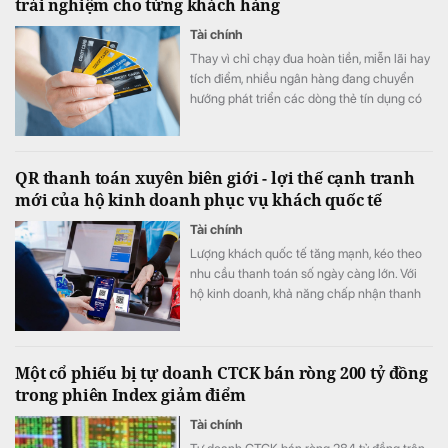
trải nghiệm cho từng khách hàng
Tài chính
Thay vì chỉ chạy đua hoàn tiền, miễn lãi hay
tích điểm, nhiều ngân hàng đang chuyển
hướng phát triển các dòng thẻ tín dụng có
khả năng cá nhân hóa, cho phép khách
hàng chủ động lựa chọn quyền lợi phù hợp
với nhu cầu chi tiêu. Xu hướng "may đo" trải
QR thanh toán xuyên biên giới - lợi thế cạnh tranh
nghiệm được kỳ vọng sẽ trở thành lợi thế
mới của hộ kinh doanh phục vụ khách quốc tế
cạnh tranh mới của thị trường thẻ trong giai
đoạn tới.
Tài chính
Lượng khách quốc tế tăng mạnh, kéo theo
nhu cầu thanh toán số ngày càng lớn. Với
hộ kinh doanh, khả năng chấp nhận thanh
toán xuyên biên giới không chỉ giúp nâng
cao trải nghiệm khách hàng mà còn mở
rộng cơ hội doanh thu, tăng sức cạnh tranh.
Một cổ phiếu bị tự doanh CTCK bán ròng 200 tỷ đồng
trong phiên Index giảm điểm
Tài chính