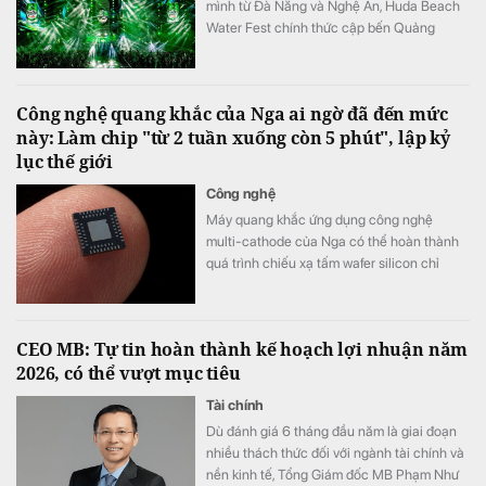
mình từ Đà Nẵng và Nghệ An, Huda Beach
Water Fest chính thức cập bến Quảng
trường biển Tam Thanh ngày 8 - 9/8.
Công nghệ quang khắc của Nga ai ngờ đã đến mức
này: Làm chip "từ 2 tuần xuống còn 5 phút", lập kỷ
lục thế giới
Công nghệ
Máy quang khắc ứng dụng công nghệ
multi-cathode của Nga có thể hoàn thành
quá trình chiếu xạ tấm wafer silicon chỉ
trong khoảng 5 đến 7 phút, thay vì mất 2
tuần như trước đây, tương đương tốc độ xử
lý nhanh hơn tới 3.000 lần.
CEO MB: Tự tin hoàn thành kế hoạch lợi nhuận năm
2026, có thể vượt mục tiêu
Tài chính
Dù đánh giá 6 tháng đầu năm là giai đoạn
nhiều thách thức đối với ngành tài chính và
nền kinh tế, Tổng Giám đốc MB Phạm Như