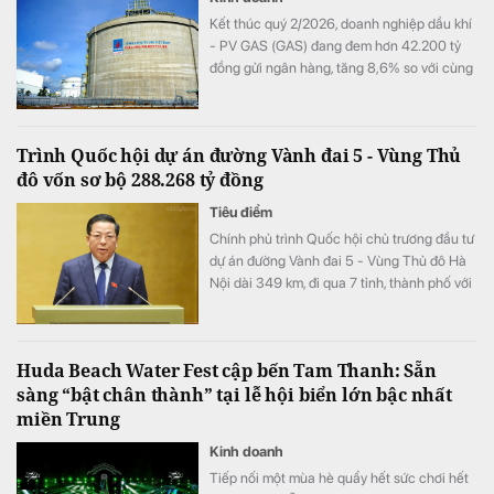
Kết thúc quý 2/2026, doanh nghiệp dầu khí
- PV GAS (GAS) đang đem hơn 42.200 tỷ
đồng gửi ngân hàng, tăng 8,6% so với cùng
kỳ song doanh thu từ hoạt động tài chính lại
bất ngờ sụt giảm.
Trình Quốc hội dự án đường Vành đai 5 - Vùng Thủ
đô vốn sơ bộ 288.268 tỷ đồng
Tiêu điểm
Chính phủ trình Quốc hội chủ trương đầu tư
dự án đường Vành đai 5 - Vùng Thủ đô Hà
Nội dài 349 km, đi qua 7 tỉnh, thành phố với
tổng vốn sơ bộ 288.268 tỷ đồng. Dự án
hướng tới mục tiêu kết nối đồng bộ hạ tầng,
mở rộng không gian phát triển cho toàn
Huda Beach Water Fest cập bến Tam Thanh: Sẵn
vùng.
sàng “bật chân thành” tại lễ hội biển lớn bậc nhất
miền Trung
Kinh doanh
Tiếp nối một mùa hè quẩy hết sức chơi hết