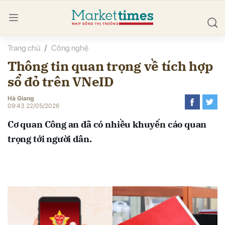
Trang chủ
Công nghệ
bình luận
Thông tin quan trọng về tích hợp
sổ đỏ trên VNeID
Hà Giang
09:43 22/05/2026
Cơ quan Công an đã có nhiều khuyến cáo quan
trọng tới người dân.
Hủy
G