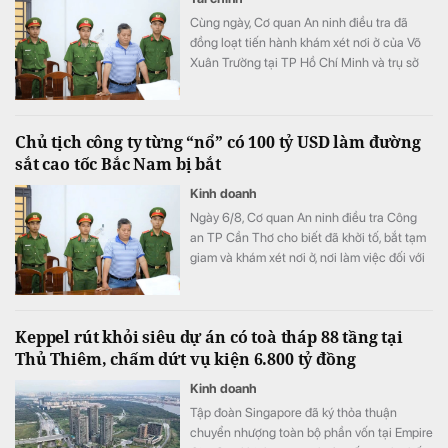
Cùng ngày, Cơ quan An ninh điều tra đã
đồng loạt tiến hành khám xét nơi ở của Võ
Xuân Trường tại TP Hồ Chí Minh và trụ sở
Công ty CP Mekolor trên đường Lý Tự Trọng,
TP Cần Thơ.
Chủ tịch công ty từng “nổ” có 100 tỷ USD làm đường
sắt cao tốc Bắc Nam bị bắt
Kinh doanh
Ngày 6/8, Cơ quan An ninh điều tra Công
an TP Cần Thơ cho biết đã khởi tố, bắt tạm
giam và khám xét nơi ở, nơi làm việc đối với
ông Võ Xuân Trường, Chủ tịch HĐQT kiêm
Giám đốc Công ty CP Mekolor.
Keppel rút khỏi siêu dự án có toà tháp 88 tầng tại
Thủ Thiêm, chấm dứt vụ kiện 6.800 tỷ đồng
Kinh doanh
Tập đoàn Singapore đã ký thỏa thuận
chuyển nhượng toàn bộ phần vốn tại Empire