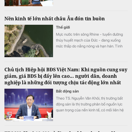
sắt cao tốc Bắc - Nam với tổng vốn lên tới
100 tỷ USD, theo hình thức đầu tư trực tiếp
bằng vốn tự có.
Nền kinh tế lớn nhất châu Âu đón tin buồn
Thế giới
Mực nước trên sông Rhine - tuyến đường
thủy huyết mạch của Đức - đang xuống
mức thấp do nắng nóng và hạn hán. Tình
trạng này làm gián đoạn vận chuyển hàng
hóa, đẩy chi phí logistics tăng mạnh và gây
thêm áp lực lên nền kinh tế.
Chủ tịch Hiệp hội BĐS Việt Nam: Khi nguồn cung suy
giảm, giá BĐS bị đẩy lên cao... người dân, doanh
nghiệp là những đối tượng chịu tác động lớn nhất
Bất động sản
Theo TS. Nguyễn Văn Khôi, thị trường bất
động sản là thị trường phân bổ nguồn lực
quan trọng của nền kinh tế, có mối liên hệ
trực tiếp với các lĩnh vực như tài chính, tín
dụng, đầu tư, xây dựng, quy hoạch, hạ tầng,
công nghiệp,...