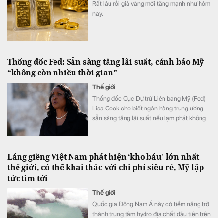
Rất lâu rồi giá vàng mới tăng mạnh như hôm
nay.
Thống đốc Fed: Sẵn sàng tăng lãi suất, cảnh báo Mỹ
“không còn nhiều thời gian”
Thế giới
Thống đốc Cục Dự trữ Liên bang Mỹ (Fed)
Lisa Cook cho biết ngân hàng trung ương
sẵn sàng tăng lãi suất nếu lạm phát không
sớm hạ nhiệt.
Láng giềng Việt Nam phát hiện ‘kho báu' lớn nhất
thế giới, có thể khai thác với chi phí siêu rẻ, Mỹ lập
tức tìm tới
Thế giới
Quốc gia Đông Nam Á này có tiềm năng trở
thành trung tâm hydro địa chất đầu tiên trên