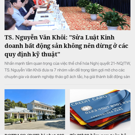
TS. Nguyễn Văn Khôi: "Sửa Luật Kinh
doanh bất động sản không nên dừng ở các
quy định kỹ thuật"
Nhấn mạnh tầm quan trọng của việc thể chế hóa Nghị quyết 21-NQ/TW,
TS. Nguyễn Văn Khôi đưa ra 7 nhóm vấn đề trọng tâm gợi mở cho các
chuyên gia và doanh nghiệp tháo gỡ ách tắc, hạ giá thành bất động sản
và bảo vệ quyền lợi người dân.