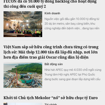
FECON đã có 10.000 tỷ đồng backlog cho hoạt động
thi công đến cuối quý 2
Kinh doanh
Nguồn việc gối đầu gần 10.000 tỷ đồng từ
20 dự án metro, sân bay, cảng biển, khu
công nghiệp đến bệnh viện... đang tạo nền
tảng quan trọng cho hoạt động sản xuất
kinh doanh của FECON trong hai năm tới.
Việt Nam sắp sở hữu công trình chưa từng có trong
lịch sử: Mái thép 12.000 tấn đã lắp đủ nhịp, nơi lớn
hơn địa điểm trao giải Oscar cũng dần lộ diện
Bất động sản
Nhà hát APEC quy mô 4.030 chỗ ngồi cùng
Trung tâm Hội nghị APEC tại Phú Quốc
đang bước sang giai đoạn lắp dựng kết cấu
thép, triển khai hệ thống cơ điện và hoàn
thiện.
Khởi tố Chủ tịch Mekolor “nổ” sở hữu chục tỷ Euro
Tài chính