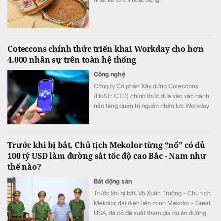
Coteccons chính thức triển khai Workday cho hơn
4.000 nhân sự trên toàn hệ thống
Công nghệ
Công ty Cổ phần Xây dựng Coteccons
(HoSE: CTD) chính thức đưa vào vận hành
nền tảng quản trị nguồn nhân lực Workday
cho hơn 4.000 nhân sự, trở thành doanh
nghiệp xây dựng tiên phong triển khai nền
tảng này tại Việt Nam.
Trước khi bị bắt, Chủ tịch Mekolor từng “nổ” có đủ
100 tỷ USD làm đường sắt tốc độ cao Bắc - Nam như
thế nào?
Bất động sản
Trước khi bị bắt, Võ Xuân Truờng - Chủ tịch
Mekolor, đại diện liên minh Mekolor - Great
USA, đã có đề xuất tham gia dự án đường