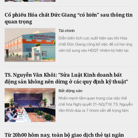
hàng đầu thế giới “Miss World”. Chặng hành
trình tại Quảng Ninh từ ngày 8 đến 12/8 là
Cổ phiếu Hóa chất Đức Giang “có biến" sau thông tin
cơ hội để tỉnh Quảng Ninh giới thiệu đến
quan trọng
đông đảo du khách và khán giả quốc tế
hình ảnh của một đô thị du lịch ven biển
Tài chính
hiện đại và năng động, một điểm đến di sản
Diễn biến tích cực xuất hiện sau khi Hóa
giàu bản sắc văn hóa.
chất Đức Giang công bố việc đề cử hai ứng
viên bổ sung vào HĐQT nhiệm kỳ hiện tại.
TS. Nguyễn Văn Khôi: "Sửa Luật Kinh doanh bất
động sản không nên dừng ở các quy định kỹ thuật"
Bất động sản
Nhấn mạnh tầm quan trọng của việc thể
chế hóa Nghị quyết 21-NQ/TW, TS. Nguyễn
Văn Khôi đưa ra 7 nhóm vấn đề trọng tâm
gợi mở cho các chuyên gia và doanh
nghiệp tháo gỡ ách tắc, hạ giá thành bất
động sản và bảo vệ quyền lợi người dân.
Từ 20h00 hôm nay, toàn bộ giao dịch thẻ tại ngân