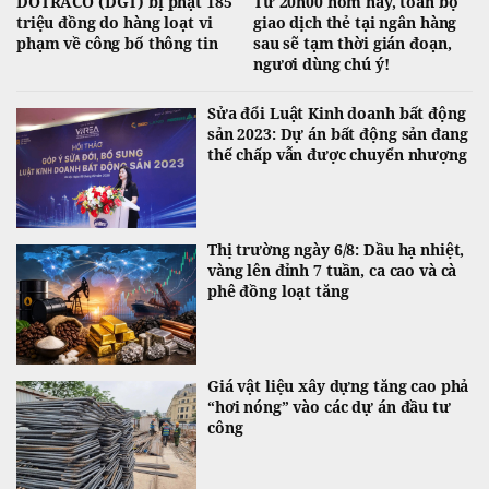
DOTRACO (DGT) bị phạt 185
Từ 20h00 hôm nay, toàn bộ
triệu đồng do hàng loạt vi
giao dịch thẻ tại ngân hàng
phạm về công bố thông tin
sau sẽ tạm thời gián đoạn,
ngươi dùng chú ý!
Sửa đổi Luật Kinh doanh bất động
sản 2023: Dự án bất động sản đang
thế chấp vẫn được chuyển nhượng
Thị trường ngày 6/8: Dầu hạ nhiệt,
vàng lên đỉnh 7 tuần, ca cao và cà
phê đồng loạt tăng
Giá vật liệu xây dựng tăng cao phả
“hơi nóng” vào các dự án đầu tư
công