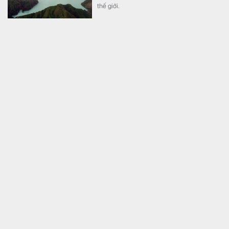
thế giới.
Đang hạ cánh, máy bay Boeing 767 suýt đâm vào phi
cơ kiểm tra, phi công lập tức quay đầu, gần 200
người thoát chết trong tích tắc
Thế giới
Hôm 4/8, một máy bay Boeing 767 của All
Nippon Airways (ANA) suýt va chạm với phi
cơ kiểm tra của Cục Hàng không dân dụng
Nhật Bản khi đang hạ cánh xuống sân bay
Haneda, Tokyo.
Thị trường ngày 6/8: Dầu hạ nhiệt, vàng lên đỉnh 7
tuần, ca cao và cà phê đồng loạt tăng
Ngành hàng
Kỳ vọng eo biển Hormuz có thể được mở lại
đã kéo giá dầu giảm, đồng thời hỗ trợ vàng
tăng lên mức cao nhất trong bảy tuần.
Trong khi đó, nhóm hàng hóa nông sản như