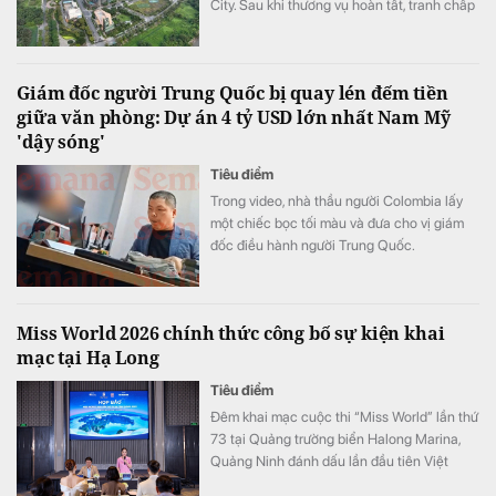
City. Sau khi thương vụ hoàn tất, tranh chấp
giữa Keppel và các đối tác liên doanh cũng
sẽ được khép lại.
Giám đốc người Trung Quốc bị quay lén đếm tiền
giữa văn phòng: Dự án 4 tỷ USD lớn nhất Nam Mỹ
'dậy sóng'
Tiêu điểm
Trong video, nhà thầu người Colombia lấy
một chiếc bọc tối màu và đưa cho vị giám
đốc điều hành người Trung Quốc.
Miss World 2026 chính thức công bố sự kiện khai
mạc tại Hạ Long
Tiêu điểm
Đêm khai mạc cuộc thi “Miss World” lần thứ
73 tại Quảng trường biển Halong Marina,
Quảng Ninh đánh dấu lần đầu tiên Việt
Nam đăng cai tổ chức cuộc thi sắc đẹp