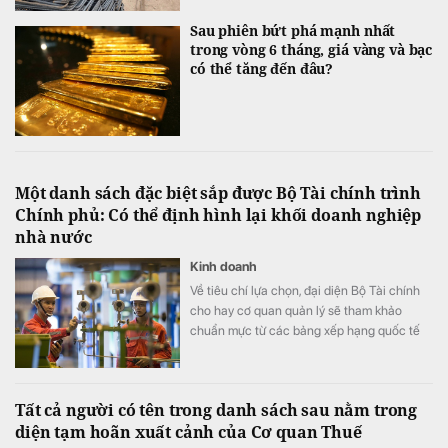
Sau phiên bứt phá mạnh nhất
trong vòng 6 tháng, giá vàng và bạc
có thể tăng đến đâu?
Một danh sách đặc biệt sắp được Bộ Tài chính trình
Chính phủ: Có thể định hình lại khối doanh nghiệp
nhà nước
Kinh doanh
Về tiêu chí lựa chọn, đại diện Bộ Tài chính
cho hay cơ quan quản lý sẽ tham khảo
chuẩn mực từ các bảng xếp hạng quốc tế
như Fortune Global 500 hay Fortune Asia
500, dựa trên các căn cứ chính gồm quy
mô tài sản, vốn chủ sở hữu cùng nhiều chỉ
Tất cả người có tên trong danh sách sau nằm trong
tiêu tài chính quan trọng khác.
diện tạm hoãn xuất cảnh của Cơ quan Thuế