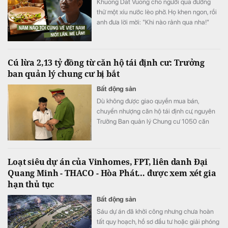
Khuong Dat Vuong cho người qua đường
thử một xíu nước lèo phở. Họ khen ngon, rồi
anh đưa lời mời: "Khi nào rảnh qua nha!"
Cú lừa 2,13 tỷ đồng từ căn hộ tái định cư: Trưởng
ban quản lý chung cư bị bắt
Bất động sản
Dù không được giao quyền mua bán,
chuyển nhượng căn hộ tái định cư, nguyên
Trưởng Ban quản lý Chung cư 1050 căn
vẫn đứng ra ký giấy tờ, nhận tiền và bàn giao
căn hộ cho người mua, tạo niềm tin rằng
giao dịch hợp pháp.
Loạt siêu dự án của Vinhomes, FPT, liên danh Đại
Quang Minh - THACO - Hòa Phát… được xem xét gia
hạn thủ tục
Bất động sản
Sáu dự án đã khởi công nhưng chưa hoàn
tất quy hoạch, hồ sơ đầu tư hoặc giải phóng