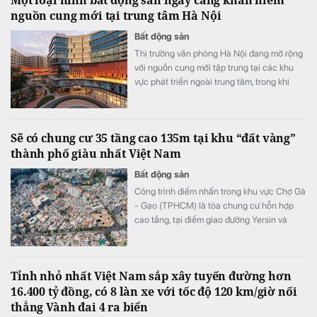
Một loại hình bất động sản ngày càng khan hiếm
nguồn cung mới tại trung tâm Hà Nội
Bất động sản
Thị trường văn phòng Hà Nội đang mở rộng
với nguồn cung mới tập trung tại các khu
vực phát triển ngoài trung tâm, trong khi
nguồn cung văn phòng hạng A tại khu vực
trung tâm ngày càng hạn chế.
Sẽ có chung cư 35 tầng cao 135m tại khu “đất vàng”
thành phố giàu nhất Việt Nam
Bất động sản
Công trình điểm nhấn trong khu vực Chợ Gà
- Gạo (TPHCM) là tòa chung cư hỗn hợp
cao tầng, tại điểm giao đường Yersin và
đường Võ Văn Kiệt. Tòa nhà 35 tầng cao
135 m, gồm khối đế cao 5 tầng và khối tháp
30 tầng.
Tỉnh nhỏ nhất Việt Nam sắp xây tuyến đường hơn
16.400 tỷ đồng, có 8 làn xe với tốc độ 120 km/giờ nối
thẳng Vành đai 4 ra biển