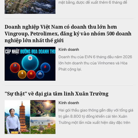
mặt bằng, được đề xuất thêm 6 tháng để
đáp ứng đủ điều kiện.
Doanh nghiệp Việt Nam có doanh thu lớn hơn
Vingroup, Petrolimex, đăng ký vào nhóm 500 doanh
nghiệp lớn nhất thế giới
Kinh doanh
Doanh thu của EVN 6 tháng đầu năm 2026
lớn hơn doanh thu của Vinhomes và Hòa
Phát cộng lại.
"Sự thật" về đại gia tâm linh Xuân Trường
Kinh doanh
Hai gói thầu giao thông gần đây với tổng giá
trị gần 8.800 tỷ đồng khiến cái tên Xuân
Trường một lần nữa xuất hiện dày đặc trên
các công trường. Nhưng nếu chỉ nhìn vào
những hợp đồng mới này, người ta dễ bỏ qua