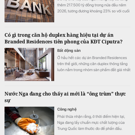
thêm 217.500 tỷ đồng trong nửa đầu năm
2026, tương đương khoảng 23% so với cuối
năm 2025.
Có gì trong căn hộ duplex hàng hiệu tại dự án
Branded Residences tiên phong của KĐT Ciputra?
Bất động sản
Ở hầu hết các dự án Branded Residences
trên thế giới, những căn duplex thông tầng
luôn nằm trong nhóm sản phẩm đắt giá nhất
nhờ đưa trọn trải nghiệm của dinh thự mặt
đất lên giữa tầng không với cấu trúc 2 tầng
độc lập, tầm nhìn panorama khoáng đạt và
Nước Nga đang cho thấy ai mới là “ông trùm” thực
không gian ngoài trời riêng tư tuyệt đối.
sự
Công nghệ
Phải thừa nhận rằng, ở thời điểm hiện tại,
Nga đang lấy chuẩn mực chất lượng của
Trung Quốc làm thước đo để phấn đấu.