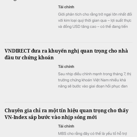
Tài chính
Giới phân tích cho rằng trở ngại lớn nhất đối
với kim loại quý thời gian qua – lợi suất thực
và đồng USD tăng cao – có thể đang tiến
gần giới hạn.
VNDIRECT đưa ra khuyến nghị quan trọng cho nhà
đầu tư chứng khoán
Tài chính
Sau nhịp điều chỉnh mạnh trong tháng 7, thị
trường chứng khoán Việt Nam nhiều khả
năng sẽ bước vào giai đoạn hồi phục đan
xen các phiên rung lắc khi dòng tiền chưa
thực sự cải thiện và tâm lý nhà đầu tư vẫn
thận trọng trước nhiều yếu tố bất định từ
Chuyên gia chỉ ra một tín hiệu quan trọng cho thấy
bên ngoài.
VN-Index sắp bước vào nhịp sóng mới
Tài chính
MBS cho rằng đây có thể là yếu tố hỗ trợ