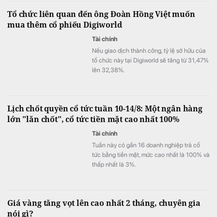
một Xuân Trường khác đã tồn tại từ lâu phía
Tổ chức liên quan đến ông Đoàn Hồng Việt muốn
sau Bái Đính, Tam Chúc: một nhà thầu từng
mua thêm cổ phiếu Digiworld
thi công quốc lộ, cao tốc từ hơn một thập kỷ
trước.
Tài chính
Nếu giao dịch thành công, tỷ lệ sở hữu của
tổ chức này tại Digiworld sẽ tăng từ 31,47%
lên 32,38%.
Lịch chốt quyền cổ tức tuần 10-14/8: Một ngân hàng
lớn "lăn chốt", cổ tức tiền mặt cao nhất 100%
Tài chính
Tuần này có gần 16 doanh nghiệp trả cổ
tức bằng tiền mặt, mức cao nhất là 100% và
thấp nhất là 3%.
Giá vàng tăng vọt lên cao nhất 2 tháng, chuyên gia
nói gì?