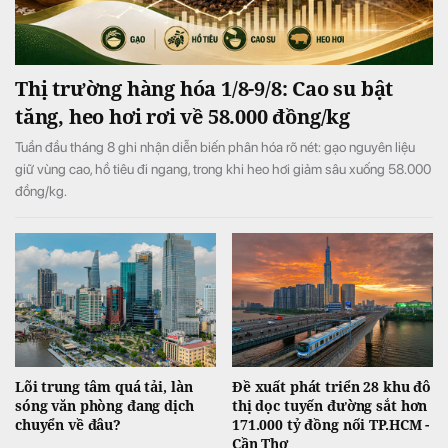
Thị trường hàng hóa 1/8-9/8: Cao su bật
tăng, heo hơi rơi về 58.000 đồng/kg
Tuần đầu tháng 8 ghi nhận diễn biến phân hóa rõ nét: gạo nguyên liệu
giữ vùng cao, hồ tiêu đi ngang, trong khi heo hơi giảm sâu xuống 58.000
đồng/kg.
Lõi trung tâm quá tải, làn
Đề xuất phát triển 28 khu đô
sóng văn phòng đang dịch
thị dọc tuyến đường sắt hơn
chuyển về đâu?
171.000 tỷ đồng nối TP.HCM -
Cần Thơ