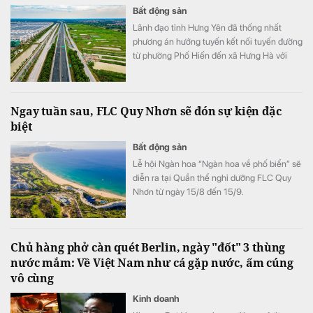
Bất động sản
Lãnh đạo tỉnh Hưng Yên đã thống nhất
phương án hướng tuyến kết nối tuyến đường
từ phường Phố Hiến đến xã Hưng Hà với
CT.16.
Ngay tuần sau, FLC Quy Nhơn sẽ đón sự kiện đặc
biệt
Bất động sản
Lễ hội Ngàn hoa “Ngàn hoa về phố biển” sẽ
diễn ra tại Quần thể nghỉ dưỡng FLC Quy
Nhơn từ ngày 15/8 đến 15/9.
Chủ hàng phở càn quét Berlin, ngày "đốt" 3 thùng
nước mắm: Về Việt Nam như cá gặp nước, ấm cúng
vô cùng
Kinh doanh