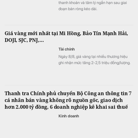
thanh khoản và tâm lý ngắn hạn sau giai
đoạn bán ròng kéo dài.
Giá vàng mới nhất tại Mi Hồng, Bảo Tín Mạnh Hải,
DOJI, SJC, PNJ,…
Tài chính
Ngày 8/8, giá vàng tại nhiều thương hiệu
ghi nhận mức tăng 2-2,5 triệu đồng/lượng.
Thanh tra Chính phủ chuyển Bộ Công an thông tin 7
cá nhân bán vàng không rõ nguồn gốc, giao dịch
hơn 2.000 tỷ đồng, 6 doanh nghiệp kê khai sai thuế
Kinh doanh
Thanh tra Chính phủ vừa chuyển Bộ Công
an thông tin có dấu hiệu vi phạm pháp luật
liên quan hoạt động kinh doanh vàng, trong