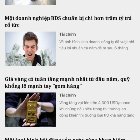
Một doanh nghiệp BĐS chuẩn bị chi hơn trăm tỷ trả
cổ tức
Tài chính
Về tình hình kinh doanh, công ty đã vượt chỉ
tiêu lợi nhuận cả năm đề ra sau 6 tháng.
Giá vàng có tuần tăng mạnh nhất từ đầu năm, quỹ
khổng lồ mạnh tay "gom hàng"
Tài chính
Vàng tăng vọt lên trên 4.300 USD/ounce
khi những dấu hiệu trong thị trường lao
động khiến thị trường loại trừ khả năng tăng
lãi suất từ ​​Cục Dự trữ Liên bang (Fed).