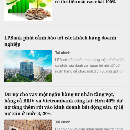
cổ tức tiền mặt cao nhất 100%
LPBank phát cảnh báo tới các khách hàng doanh
nghiệp
Tài chính
LPBank cảnh báo tình trạng một số tổ chức,
cá nhân giả danh có “quan hệ nội bộ” với
ngân hàng để chào mời dịch vụ môi giới tín
dụng, cam kết “bao trọn gói”, “đảm bảo
100% được phê duyệt”, thậm chí yêu cầu
doanh nghiệp trả phí trước hoặc cung cấp
Dư nợ cho vay một ngân hàng tư nhân tăng vọt,
thông tin đăng nhập, mã OTP và chữ ký số.
bằng cả BIDV và Vietcombank cộng lại: Hơn 40% dư
nợ tăng thêm rót vào kinh doanh bất động sản, tỷ lệ
nợ xấu ở mức 3,28%
Tài chính
Dư nợ cho vay của ngân hàng này đã tăng